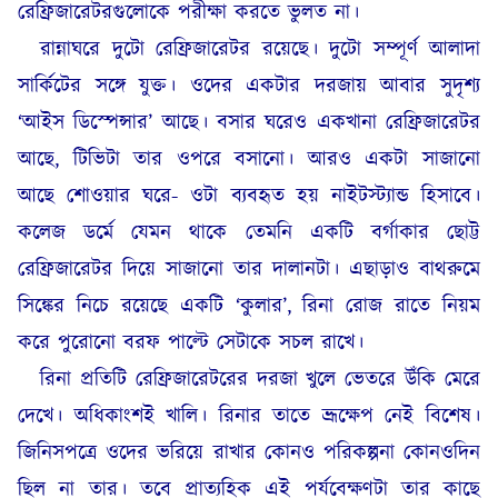
রেফ্রিজারেটরগুলোকে পরীক্ষা করতে ভুলত না।
রান্নাঘরে দুটো রেফ্রিজারেটর রয়েছে। দুটো সম্পূর্ণ আলাদা
সার্কিটের সঙ্গে যুক্ত। ওদের একটার দরজায় আবার সুদৃশ্য
‘আইস ডিস্পেন্সার’ আছে। বসার ঘরেও একখানা রেফ্রিজারেটর
আছে, টিভিটা তার ওপরে বসানো। আরও একটা সাজানো
আছে শোওয়ার ঘরে- ওটা ব্যবহৃত হয় নাইটস্ট্যান্ড হিসাবে।
কলেজ ডর্মে যেমন থাকে তেমনি একটি বর্গাকার ছোট্ট
রেফ্রিজারেটর দিয়ে সাজানো তার দালানটা। এছাড়াও বাথরুমে
সিঙ্কের নিচে রয়েছে একটি ‘কুলার’, রিনা রোজ রাতে নিয়ম
করে পুরোনো বরফ পাল্টে সেটাকে সচল রাখে।
রিনা প্রতিটি রেফ্রিজারেটরের দরজা খুলে ভেতরে উঁকি মেরে
দেখে। অধিকাংশই খালি। রিনার তাতে ভ্রূক্ষেপ নেই বিশেষ।
জিনিসপত্রে ওদের ভরিয়ে রাখার কোনও পরিকল্পনা কোনওদিন
ছিল না তার। তবে প্রাত্যহিক এই পর্যবেক্ষণটা তার কাছে