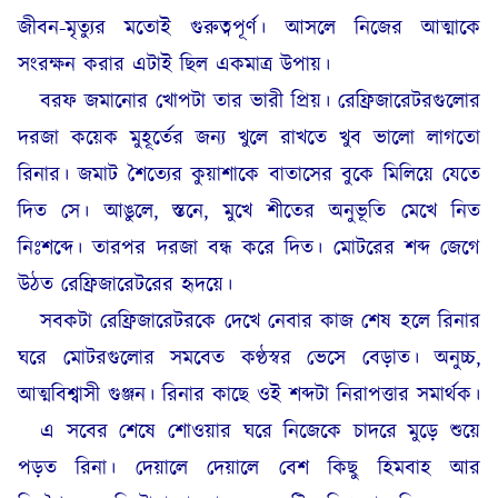
জীবন-মৃত্যুর মতোই গুরুত্বপূর্ণ। আসলে নিজের আত্মাকে
সংরক্ষন করার এটাই ছিল একমাত্র উপায়।
বরফ জমানোর খোপটা তার ভারী প্রিয়। রেফ্রিজারেটরগুলোর
দরজা কয়েক মুহূর্তের জন্য খুলে রাখতে খুব ভালো লাগতো
রিনার। জমাট শৈত্যের কুয়াশাকে বাতাসের বুকে মিলিয়ে যেতে
দিত সে। আঙুলে, স্তনে, মুখে শীতের অনুভূতি মেখে নিত
নিঃশব্দে। তারপর দরজা বন্ধ করে দিত। মোটরের শব্দ জেগে
উঠত রেফ্রিজারেটরের হৃদয়ে।
সবকটা রেফ্রিজারেটরকে দেখে নেবার কাজ শেষ হলে রিনার
ঘরে মোটরগুলোর সমবেত কণ্ঠস্বর ভেসে বেড়াত। অনুচ্চ,
আত্মবিশ্বাসী গুঞ্জন। রিনার কাছে ওই শব্দটা নিরাপত্তার সমার্থক।
এ সবের শেষে শোওয়ার ঘরে নিজেকে চাদরে মুড়ে শুয়ে
পড়ত রিনা। দেয়ালে দেয়ালে বেশ কিছু হিমবাহ আর