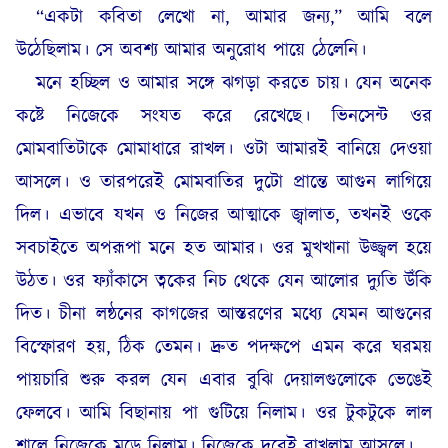
“একটা কবিতা লেখো না, আমার জন্য,” আমি বলে
উঠেছিলাম। সে অবশ্য আমার অনুরোধ পায়ে ঠেলেনি।
মনে হচ্ছিল ও আমার সঙ্গে ঝগড়া করতে চায়। যেন অনেক
কষ্টে নিজেকে সংযত করে রেখেছে। ভিনসেন্ট ওর
মোমবাতিটাকে মোমাধারে রাখল। ওটা আমারই বানিয়ে দেওয়া
আসলে। ও তারপরেই মোমবাতির দুটো প্রান্তে আগুন লাগিয়ে
দিল। এভাবে যখন ও নিজের আত্মাকে জ্বালাত, তখনই ওকে
সবচাইতে অপরূপা মনে হত আমার। ওর মুখখানা উজ্জ্বল হয়ে
উঠত। ওর ফ্যাঁকাসে ত্বকের নিচ থেকে যেন আলোর দ্যুতি উঁকি
দিত। চীনা লন্ঠনের কাগজের আস্তরণের মধ্যে যেমন আগুনের
বিস্ফোরণ হয়, ঠিক তেমন। দ্রুত পদক্ষপে এমন করে ঘরময়
পায়চারি শুরু করল যেন এবার বুঝি দেয়ালগুলোকে ভেঙেই
ফেলবে। আমি বিছানায় পা গুটিয়ে নিলাম। ওর টুকটুকে লাল
শালে নিজেকে মুড়ে নিলাম। নিজেকে দূরেই রাখলাম আসলে।