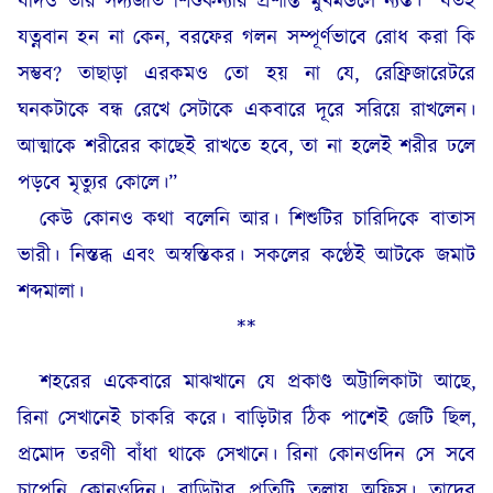
যদিও তার সদ্যজাত শিশুকন্যার প্রশান্ত মুখমন্ডলে ন্যস্ত। “যতই
যত্নবান হন না কেন, বরফের গলন সম্পূর্ণভাবে রোধ করা কি
সম্ভব? তাছাড়া এরকমও তো হয় না যে, রেফ্রিজারেটরে
ঘনকটাকে বন্ধ রেখে সেটাকে একবারে দূরে সরিয়ে রাখলেন।
আত্মাকে শরীরের কাছেই রাখতে হবে, তা না হলেই শরীর ঢলে
পড়বে মৃত্যুর কোলে।”
কেউ কোনও কথা বলেনি আর। শিশুটির চারিদিকে বাতাস
ভারী। নিস্তব্ধ এবং অস্বস্তিকর। সকলের কণ্ঠেই আটকে জমাট
শব্দমালা।
**
শহরের একেবারে মাঝখানে যে প্রকাণ্ড অট্টালিকাটা আছে,
রিনা সেখানেই চাকরি করে। বাড়িটার ঠিক পাশেই জেটি ছিল,
প্রমোদ তরণী বাঁধা থাকে সেখানে। রিনা কোনওদিন সে সবে
চাপেনি কোনওদিন। বাড়িটার প্রতিটি তলায় অফিস। তাদের