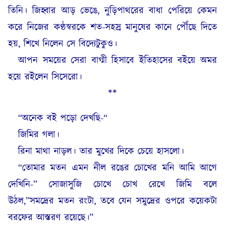
তিনি। জিহ্বার আড় ভেঙে, নুড়িপাথরের বাধা পেরিয়ে কেমন
করে নিজের কণ্ঠস্বরকে শত-সহস্র মানুষের কানে পৌঁছে দিতে
হয়, শিখে নিলেন সে বিদ্যেটুকুও।
আপন সময়ের সেরা বাগ্মী হিসাবে ইতিহাসের বইয়ে অমর
হয়ে রইলেন সিসেরো।
**
“অনেক বই পড়ো দেখছি-“
জিমির গলা।
রিনা মাথা নাড়ল। তার মুখের দিকে চেয়ে হাসলো।
“তোমার মতন এমন নীল রঙের চোখের মনি আমি আগে
দেখিনি-” সোজাসুজি চোখে চোখ রেখে জিমি বলে
উঠল,”সমদ্রের মতন রংটা, তবে যেন সমুদ্রের ওপরে কয়েকটা
বরফের আস্তরণ রয়েছে।”