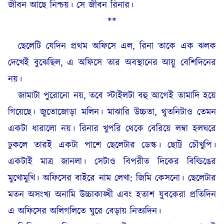
জীবন আছে নিশ্চয়। সে জীবন রিনার।
**
ছেলেটি যেদিন প্রথম অফিসে এল, রিনা তাকে এক ঝলক
দেখেই বুঝেছিল, এ অফিসে তার অবস্থানের আয়ু বেশিদিনের
নয়।
জামাটা পুরোনো নয়, তবে স্টাইলটা বহু আগেই তামাদি হয়ে
গিয়েছে। জুতোজোড়া মলিন। মাঝারি উচ্চতা, থুতনিটাও তেমন
একটা ধারালো নয়। রিনার খুপরি থেকে বেরিয়ে লম্বা হলঘরে
ঢুকলে তারই একটা পাশে ছেলেটার ডেস্ক। ছোট্ট চৌখুপি।
একটাই মাত্র জানলা। সেটাও বিপরীত দিকের বিল্ডিঙের
মুখোমুখি। অফিসের বাইরে নাম লেখা: জিমি কেসনো। ছেলেটার
মতন অসংখ্য অনামি উচ্চাকাঙ্খী এবং হতাশ যুবকেরা প্রতিদিন
এ অফিসের অলিগলিতে ঘুরে বেড়ায় নিত্যদিন।