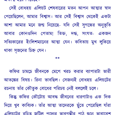
সেই বোধহয় এলিয়ট শেষবারের মতন আপন আত্মার স্বাদ
পেয়েছিলেন, আমার বিশ্বাস। আর সেই বিশ্বাস থেকেই একটা
আশা আমার মনে জন্ম নিয়েছে- যদি সেই সুগন্ধের অনুভূতি
আবার কোনওদিন পেতাম! তিক্ত, দগ্ধ, সংযত- একজন
সত্যিকারের ইংলিশম্যানের আত্মা যেন। কবিতায় মুখ লুকিয়ে
থাকা সৃজনের চিহ্ন যেন।
**
কফির চামচে জীবনকে মেপে খরচ করার ব্যাপারটা ভারী
আতঙ্কের বিষয়। রিনা ভাবছিল। সেজন্যই বোধহয় এলিয়টের
রচনায় তাঁর কৌতুক বোধের পরিচয় নেই বললেই চলে।
কিন্তু কফির কৌটোয় আবদ্ধ জীবনের ধারণাটাও এক দিক
দিয়ে খুব কাব্যিক। তাঁর আত্মা তাদেরকে ছুঁতে পেরেছিল যাঁরা
এলিয়টের রচিত জটিল পদ্যের ভাবগম্ভীর পাঠ শুনে ভাবাবেশ