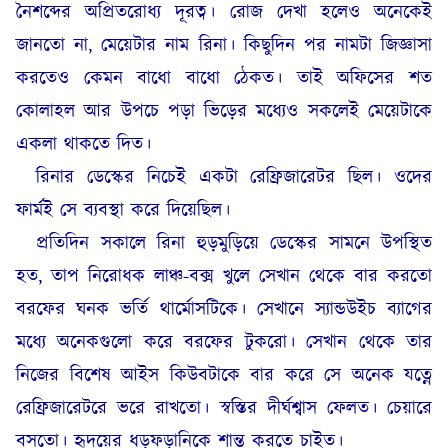
নৈশব্দের অপ্রিতরোধ্য দূরত্ব। রোজ দেখা হলেও অনেকেই
জানতো না, মেয়েটার নাম রিনা। কিছুদিন পর নামটা জিজ্ঞাসা
করতেও কেমন বাধো বাধো ঠেকত। তাই অফিসের শত
কোলাহল আর উপচে পড়া ভিড়ের মধ্যেও সকলেই মেয়েটাকে
একলা থাকতে দিত।
রিনার ডেস্কের নিচেই একটা রেফ্রিজারেটর ছিল। ওদের
ফার্মই সে ব্যবস্থা করে দিয়েছিল।
প্রতিদিন সকালে রিনা হুড়মুড়িয়ে ডেস্কের সামনে উপস্থিত
হত, তাপ নিরোধক লাঞ্চ-বক্স খুলে সেখান থেকে বার করতো
বরফের ঘনক ভর্তি থার্মোসটিকে। সেখানে স্যান্ডউইচ ব্যাগের
মধ্যে অনেকগুলো করে বরফের টুকরো। সেখান থেকে তার
নিজের বিশেষ আইস কিউবটাকে বার করে সে অনেক যত্নে
রেফ্রিজারেটরে ভরে রাখতো। স্বস্তির দীর্ঘশ্বাস ফেলত। চেয়ারে
বসতো। হৃদয়ের ধড়ফড়ানিকে শান্ত করতে চাইত।