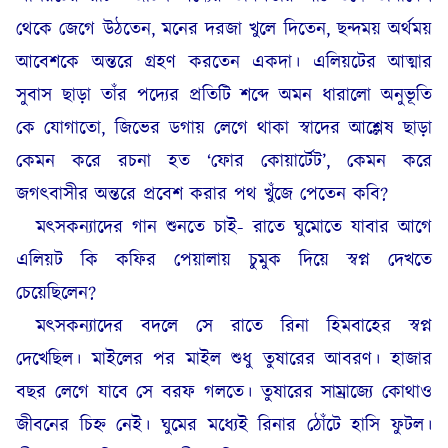
থেকে জেগে উঠতেন, মনের দরজা খুলে দিতেন, ছন্দময় অর্থময়
আবেশকে অন্তরে গ্রহণ করতেন একদা। এলিয়টের আত্মার
সুবাস ছাড়া তাঁর পদ্যের প্রতিটি শব্দে অমন ধারালো অনুভূতি
কে যোগাতো, জিভের ডগায় লেগে থাকা স্বাদের আশ্লেষ ছাড়া
কেমন করে রচনা হত ‘ফোর কোয়ার্টেট’, কেমন করে
জগৎবাসীর অন্তরে প্রবেশ করার পথ খুঁজে পেতেন কবি?
মৎসকন্যাদের গান শুনতে চাই- রাতে ঘুমোতে যাবার আগে
এলিয়ট কি কফির পেয়ালায় চুমুক দিয়ে স্বপ্ন দেখতে
চেয়েছিলেন?
মৎসকন্যাদের বদলে সে রাতে রিনা হিমবাহের স্বপ্ন
দেখেছিল। মাইলের পর মাইল শুধু তুষারের আবরণ। হাজার
বছর লেগে যাবে সে বরফ গলতে। তুষারের সাম্রাজ্যে কোথাও
জীবনের চিহ্ন নেই। ঘুমের মধ্যেই রিনার ঠোঁটে হাসি ফুটল।