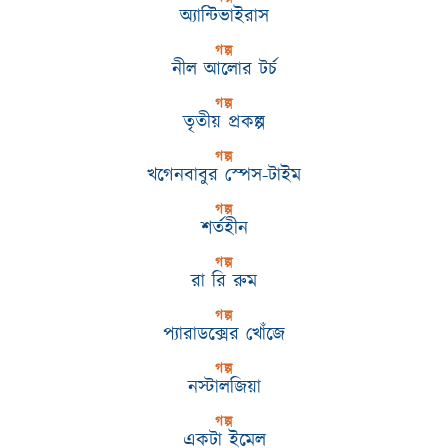
অ্যান্টিভাইরাস
গল্প
নীল আলোর টর্চ
গল্প
তৃতীয় প্রকল্প
গল্প
খগেনবাবুর স্পেস-টাইম
গল্প
শর্তহীন
গল্প
রা রি রুম
গল্প
প্যারাডক্সের খোঁজে
গল্প
নস্টালজিয়া
গল্প
একটা ইমেল