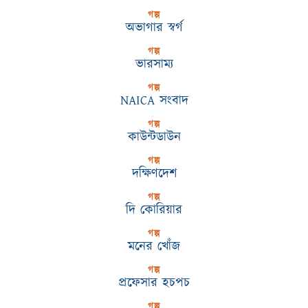
গল্প
অভাগার স্বর্গ
গল্প
ভারসাম্য
গল্প
NAICA সংবাদ
গল্প
কাউন্টডাউন
গল্প
দক্ষিণদেশ
গল্প
দি কোরিয়ার
গল্প
মনের খোঁজ
গল্প
প্রফেসার হচপচ
গল্প