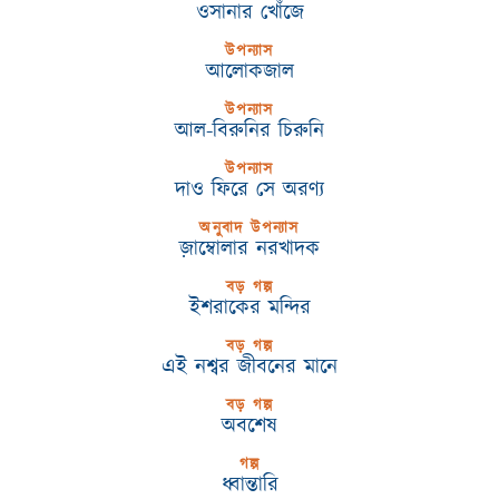
ওসানার খোঁজে
উপন্যাস
আলোকজাল
উপন্যাস
আল-বিরুনির চিরুনি
উপন্যাস
দাও ফিরে সে অরণ্য
অনুবাদ উপন্যাস
জ়াম্বোলার নরখাদক
বড় গল্প
ইশরাকের মন্দির
বড় গল্প
এই নশ্বর জীবনের মানে
বড় গল্প
অবশেষ
গল্প
ধ্বান্তারি