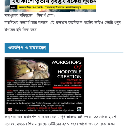
মহাশূন্যের মণিমুক্তো - সিদ্ধার্থ ঘোষ।
কল্পবিশ্বের সহযোগিতায় বানানো এই রুদ্ধশ্বাস কল্পবিজ্ঞান গল্পটির অডিও স্টোরি শুনুন
উপরের ছবি ক্লিক করে।
ওয়ার্কশপ ও কনফারেন্স
কল্পবিজ্ঞানের ওয়ার্কশপ ও কনফারেন্স - পূর্ব ভারতে এই প্রথম। ২২ থেকে ২৪শে
নভেম্বর, ২০১৮। থিম - ফ্র্যাঙ্কেনস্টেইনের ২০০ বছর। আরো জানতে ক্লিক করুন