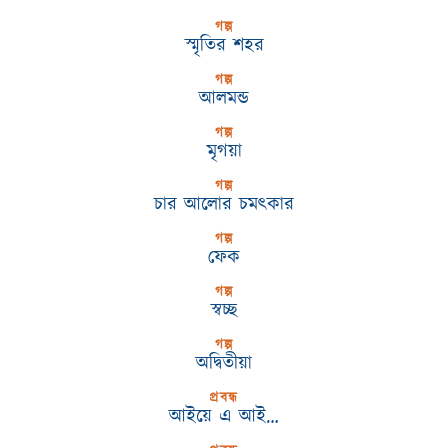
গল্প
স্মৃতির শহর
গল্প
আলমন্ড
গল্প
মৃগয়া
গল্প
চার আলোর চমৎকার
গল্প
ফেক
গল্প
স্বচ্ছ
গল্প
অদ্বিতীয়া
প্রবন্ধ
আইয়ে এ আই…