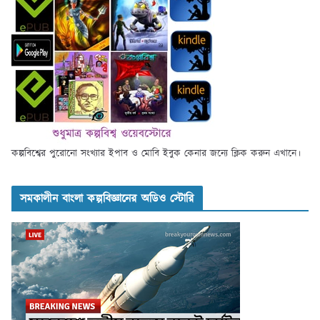
কল্পবিশ্বের পুরোনো সংখ্যার ইপাব ও মোবি ইবুক কেনার জন্যে ক্লিক করুন এখানে।
সমকালীন বাংলা কল্পবিজ্ঞানের অডিও স্টোরি