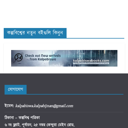
o
r
i
e
s
কল্পবিশ্বের নতুন বইগুলি কিনুন
যোগাযোগ
ইমেল
:
kalpabiswa.kalpabijnan@gmail.com
ঠিকানা
– কল্পবিশ্ব পত্রিকা
৬ নং ফ্ল্যাট, পূর্বায়ন, ২৫ নম্বর কেন্দুয়া মেইন রোড,