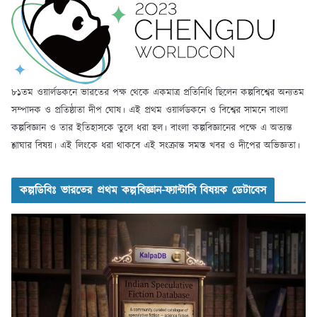
৮১তম ওয়ার্লডকনে ভারতের পক্ষ থেকে একমাত্র প্রতিনিধি ছিলেন কল্পবিশ্বের অন্যতম
সম্পাদক ও প্রতিষ্ঠাতা দীপ ঘোষ। এই প্রথম ওয়ার্লডকনে ও বিশ্বের সামনে বাংলা
কল্পবিজ্ঞান ও তার ইতিহাসকে তুলে ধরা হল। বাংলা কল্পবিজ্ঞানের পক্ষে এ অত্যন্ত
শ্লাঘার বিষয়। এই লিংকে ধরা থাকবে এই সংক্রান্ত সমস্ত খবর ও দীপের অভিজ্ঞতা।
কল্পডিবিঃ ভারতের প্রথম কল্পবিজ্ঞান-ফ্যান্টাসি বিষয়ক ডেটাবেস