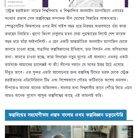
'স্ট্রেঞ্জ হরাইজন' নামের বিশ্ববিখ্যাত ও বিশ্বনন্দিত অনলাইন ম্যাগাজিনে এবারের
সংখ্যায় প্রকাশ পেল কল্পবিশ্বের সম্পাদক দীপ ঘোষের বিস্তারিত সাক্ষাৎকার।
স্পেকুলেটিভ ফিকশনের ওপর দীর্ঘ বাইশ বছর ধরে নিরন্তর অধ্যবসায়ে ওঁরা কাজ
করছেন নিয়মিত। হ্যুগো কিংবা নেবুলার মতন সেরা পুরস্কারের লিস্টে বেশ কয়েক
বছর ধরে তাঁরা ফাইনালিস্ট। এ হেন একটি আন্তর্জাতিক অনলাইন ম্যাগাজিন থেকে
জানতে চাওয়া হচ্ছে, বাঙালির কল্পবিজ্ঞানের ইতিহাস, তার বিবর্তন এবং ভবিতব্যের
কথা। জানতে চাওয়া হচ্ছে, কারা লিখছেন নতুন যুগের এই আখ্যান? এতবড় একটা
কর্মযজ্ঞে আমাদের চ্যালেঞ্জই বা কী? দীপের বয়ানে সে সবের উত্তর উঠে এসেছে
নিঁখুত ভাবে। এত সুন্দর একটা আলোচনার জন্য কল্পবিশ্ব টিমের তরফ থেকে স্ট্রেঞ্জ
হরাইজনের এডিটোরিয়াল টিম এবং বিশেষভাবে গৌতম ভাটিয়াকে অশেষ ধন্যবাদ।
দীপকেও অনেক অনেক অভিনন্দন। বাংলার কথা বিশ্ববাসীর কানে পৌঁছে দিতে এমন
আরও অনেক সুযোগ আসুক কল্পবিশ্বের কাছে, এই কামনাই করি।
কল্পবিশ্বের সহযোগীতায় প্রস্তুত বাংলার প্রথম কল্পবিজ্ঞান ডকুমেন্টরি