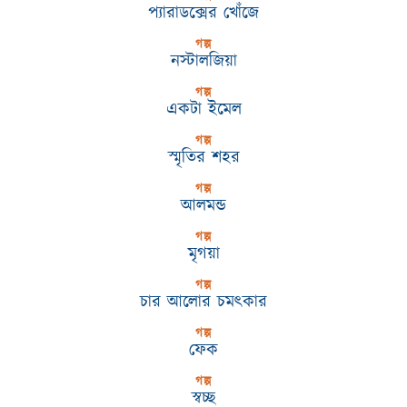
প্যারাডক্সের খোঁজে
গল্প
নস্টালজিয়া
গল্প
একটা ইমেল
গল্প
স্মৃতির শহর
গল্প
আলমন্ড
গল্প
মৃগয়া
গল্প
চার আলোর চমৎকার
গল্প
ফেক
গল্প
স্বচ্ছ