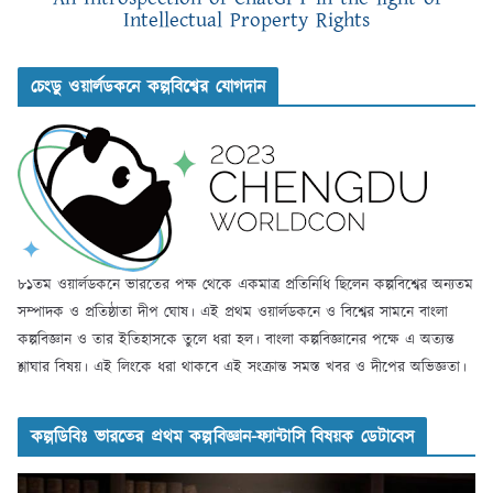
Intellectual Property Rights
চেংডু ওয়ার্লডকনে কল্পবিশ্বের যোগদান
৮১তম ওয়ার্লডকনে ভারতের পক্ষ থেকে একমাত্র প্রতিনিধি ছিলেন কল্পবিশ্বের অন্যতম
সম্পাদক ও প্রতিষ্ঠাতা দীপ ঘোষ। এই প্রথম ওয়ার্লডকনে ও বিশ্বের সামনে বাংলা
কল্পবিজ্ঞান ও তার ইতিহাসকে তুলে ধরা হল। বাংলা কল্পবিজ্ঞানের পক্ষে এ অত্যন্ত
শ্লাঘার বিষয়। এই লিংকে ধরা থাকবে এই সংক্রান্ত সমস্ত খবর ও দীপের অভিজ্ঞতা।
কল্পডিবিঃ ভারতের প্রথম কল্পবিজ্ঞান-ফ্যান্টাসি বিষয়ক ডেটাবেস