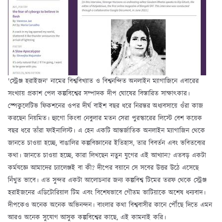
'স্ট্রেঞ্জ হরাইজন' নামের বিশ্ববিখ্যাত ও বিশ্বনন্দিত অনলাইন ম্যাগাজিনে এবারের
সংখ্যায় প্রকাশ পেল কল্পবিশ্বের সম্পাদক দীপ ঘোষের বিস্তারিত সাক্ষাৎকার।
স্পেকুলেটিভ ফিকশনের ওপর দীর্ঘ বাইশ বছর ধরে নিরন্তর অধ্যবসায়ে ওঁরা কাজ
করছেন নিয়মিত। হ্যুগো কিংবা নেবুলার মতন সেরা পুরস্কারের লিস্টে বেশ কয়েক
বছর ধরে তাঁরা ফাইনালিস্ট। এ হেন একটি আন্তর্জাতিক অনলাইন ম্যাগাজিন থেকে
জানতে চাওয়া হচ্ছে, বাঙালির কল্পবিজ্ঞানের ইতিহাস, তার বিবর্তন এবং ভবিতব্যের
কথা। জানতে চাওয়া হচ্ছে, কারা লিখছেন নতুন যুগের এই আখ্যান? এতবড় একটা
কর্মযজ্ঞে আমাদের চ্যালেঞ্জই বা কী? দীপের বয়ানে সে সবের উত্তর উঠে এসেছে
নিঁখুত ভাবে। এত সুন্দর একটা আলোচনার জন্য কল্পবিশ্ব টিমের তরফ থেকে স্ট্রেঞ্জ
হরাইজনের এডিটোরিয়াল টিম এবং বিশেষভাবে গৌতম ভাটিয়াকে অশেষ ধন্যবাদ।
দীপকেও অনেক অনেক অভিনন্দন। বাংলার কথা বিশ্ববাসীর কানে পৌঁছে দিতে এমন
আরও অনেক সুযোগ আসুক কল্পবিশ্বের কাছে, এই কামনাই করি।