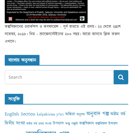
কল্পবিজ্ঞানের ওয়ার্কশপ ও কনফারেন্স - পূর্ব ভারতে এই প্রথম। ২২ থেকে ২৪শে
নভেম্বর, ২০১৮। থিম - ফ্র্যাঙ্কেনস্টেইনের ২০০ বছর। আরো জানতে ক্লিক করুন
এখানে।
বাংলায় অনুসন্ধান
সংযুক্তি
অনুবাদ গল্প
English Section
অষ্টম বর্ষ
অঙ্কিতা
kalpabiswa y7n1
অনুবাদ
দ্বিতীয় সংখ্যা
কল্পবিজ্ঞান
উপন্যাস
কল্পবিজ্ঞান উপন্যাস
অষ্টম বর্ষ প্রথম সংখ্যা
ঋজু গাঙ্গুলী