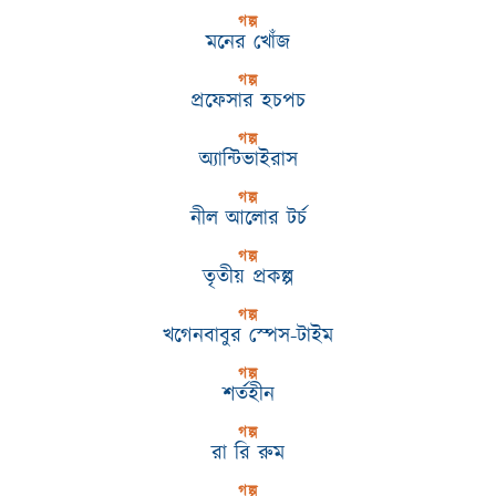
গল্প
মনের খোঁজ
গল্প
প্রফেসার হচপচ
গল্প
অ্যান্টিভাইরাস
গল্প
নীল আলোর টর্চ
গল্প
তৃতীয় প্রকল্প
গল্প
খগেনবাবুর স্পেস-টাইম
গল্প
শর্তহীন
গল্প
রা রি রুম
গল্প