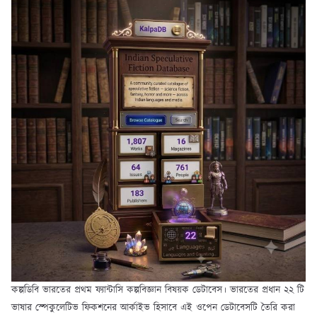
কল্পডিবি ভারতের প্রথম ফ্যান্টাসি কল্পবিজ্ঞান বিষয়ক ডেটাবেস। ভারতের প্রধান ২২ টি
ভাষার স্পেকুলেটিভ ফিকশনের আর্কাইভ হিসাবে এই ওপেন ডেটাবেসটি তৈরি করা