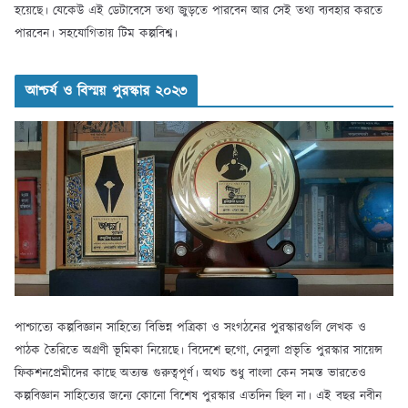
হয়েছে। যেকেউ এই ডেটাবেসে তথ্য জুড়তে পারবেন আর সেই তথ্য ব্যবহার করতে
পারবেন। সহযোগিতায় টিম কল্পবিশ্ব।
আশ্চর্য ও বিস্ময় পুরস্কার ২০২৩
পাশ্চাত্যে কল্পবিজ্ঞান সাহিত্যে বিভিন্ন পত্রিকা ও সংগঠনের পুরস্কারগুলি লেখক ও
পাঠক তৈরিতে অগ্রণী ভূমিকা নিয়েছে। বিদেশে হুগো, নেবুলা প্রভৃতি পুরস্কার সায়েন্স
ফিকশনপ্রেমীদের কাছে অত্যন্ত গুরুত্বপূর্ণ। অথচ শুধু বাংলা কেন সমস্ত ভারতেও
কল্পবিজ্ঞান সাহিত্যের জন্যে কোনো বিশেষ পুরস্কার এতদিন ছিল না। এই বছর নবীন