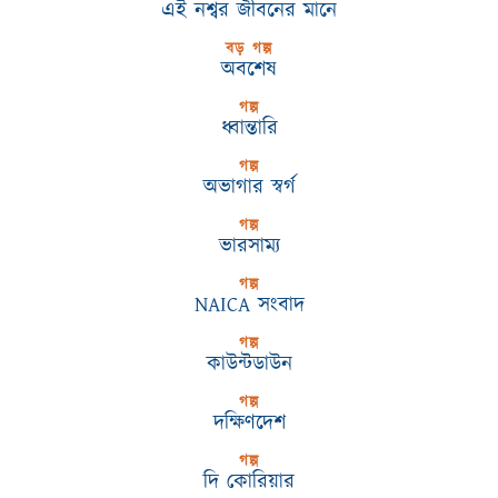
এই নশ্বর জীবনের মানে
বড় গল্প
অবশেষ
গল্প
ধ্বান্তারি
গল্প
অভাগার স্বর্গ
গল্প
ভারসাম্য
গল্প
NAICA সংবাদ
গল্প
কাউন্টডাউন
গল্প
দক্ষিণদেশ
গল্প
দি কোরিয়ার