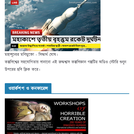
মহাশূন্যের মণিমুক্তো - সিদ্ধার্থ ঘোষ।
কল্পবিশ্বের সহযোগিতায় বানানো এই রুদ্ধশ্বাস কল্পবিজ্ঞান গল্পটির অডিও স্টোরি শুনুন
উপরের ছবি ক্লিক করে।
ওয়ার্কশপ ও কনফারেন্স