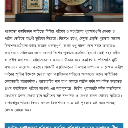
পাশ্চাত্যে কল্পবিজ্ঞান সাহিত্যে বিভিন্ন পত্রিকা ও সংগঠনের পুরস্কারগুলি লেখক ও
পাঠক তৈরিতে অগ্রণী ভূমিকা নিয়েছে। বিদেশে হুগো, নেবুলা প্রভৃতি পুরস্কার সায়েন্স
ফিকশনপ্রেমীদের কাছে অত্যন্ত গুরুত্বপূর্ণ। অথচ শুধু বাংলা কেন সমস্ত ভারতেও
কল্পবিজ্ঞান সাহিত্যের জন্যে কোনো বিশেষ পুরস্কার এতদিন ছিল না। এই বছর নবীন
ও প্রবীণ কল্পবিজ্ঞান সাহিত্যিকদের অবদান স্বীকার করে কল্পবিশ্ব ও প্রতিশ্রুতি দুটি
সম্মাননার আয়োজন করছে। প্রথমটি কল্পবিজ্ঞানের দিকপাল সম্পাদক ও লেখক অদ্রীশ
বর্ধনের স্মৃতির উদ্দেশে দেওয়া হবে কল্পবিজ্ঞান সাহিত্যে অবদানের জন্যে সাহিত্যিক
দেবজ্যোতি ভট্টাচার্যকে। পুরস্কারটির নাম রাখা হয়েছে অদ্রীশ বর্ধন সম্পাদিত ভারতের
প্রথম কল্পবিজ্ঞান পত্রিকা আশ্চর্য!-এর নামানুসারে। দ্বিতীয় পুরস্কারটি নবীন কল্পবিজ্ঞান
লেখকের জন্যে দেওয়া হবে অদ্রীশের সহ-সম্পাদক ও লেখক রণেন ঘোষের স্মৃতিতে।
রণেনবাবুর পত্রিকা বিস্ময় সায়েন্স ফিকশনের নামে এই পুরস্কার এই বছর পাচ্ছেন
লেখক সোহম গুহ।