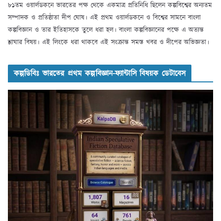
৮১তম ওয়ার্লডকনে ভারতের পক্ষ থেকে একমাত্র প্রতিনিধি ছিলেন কল্পবিশ্বের অন্যতম
সম্পাদক ও প্রতিষ্ঠাতা দীপ ঘোষ। এই প্রথম ওয়ার্লডকনে ও বিশ্বের সামনে বাংলা
কল্পবিজ্ঞান ও তার ইতিহাসকে তুলে ধরা হল। বাংলা কল্পবিজ্ঞানের পক্ষে এ অত্যন্ত
শ্লাঘার বিষয়। এই লিংকে ধরা থাকবে এই সংক্রান্ত সমস্ত খবর ও দীপের অভিজ্ঞতা।
কল্পডিবিঃ ভারতের প্রথম কল্পবিজ্ঞান-ফ্যান্টাসি বিষয়ক ডেটাবেস