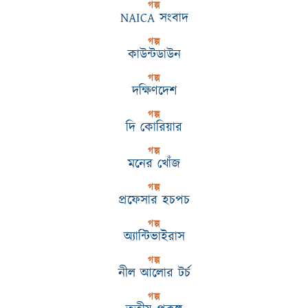
গল্প
NAICA সংবাদ
গল্প
কাউন্টডাউন
গল্প
দক্ষিণদেশ
গল্প
দি কোরিয়ার
গল্প
মনের খোঁজ
গল্প
প্রফেসার হচপচ
গল্প
অ্যান্টিভাইরাস
গল্প
নীল আলোর টর্চ
গল্প