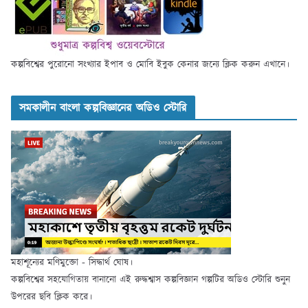
কল্পবিশ্বের পুরোনো সংখ্যার ইপাব ও মোবি ইবুক কেনার জন্যে ক্লিক করুন এখানে।
সমকালীন বাংলা কল্পবিজ্ঞানের অডিও স্টোরি
মহাশূন্যের মণিমুক্তো - সিদ্ধার্থ ঘোষ।
কল্পবিশ্বের সহযোগিতায় বানানো এই রুদ্ধশ্বাস কল্পবিজ্ঞান গল্পটির অডিও স্টোরি শুনুন
উপরের ছবি ক্লিক করে।