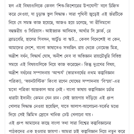
হল এই বিষয়গুলিকে কেবল ‘শিশু-কিশোরের উপযোগী’ বলে চিহ্নিত
করে দেওয়া, যা চূড়ান্ত ভুল সিদ্ধান্ত। সারা পৃথিবী জুড়েই এই জঁরটিকে
নিয়ে যে সমস্ত কাজ হয়েছে, আজও হয়ে চলেছে, তা রীতিমতো
বহুস্তরীয় ও সিরিয়াস। আইজ্যাক আসিমভ, আর্থার সি ক্লার্ক, রে
ব্র্যাডবেরি, হালের গিবসন, আর্টুড বা স্কট… কেবল বিদেশেই বা কেন,
আমাদের দেশে, বাংলা ভাষাতেও সত্যজিৎ রায় থেকে প্রেমেন্দ্র মিত্র,
অদ্রীশ বর্ধন, সিদ্ধার্থ ঘোষ, অনীশ দেব বা অভিজ্ঞান রায়চৌধুরি বিভিন্ন
সময়ে এই বিষয়গুলিকে নিয়ে কাজ করেছেন। কিন্তু দুঃখের বিষয়,
অদ্রীশ বর্ধনের সম্পাদনায় ‘আশ্চর্য’ (ভারতবর্ষের প্রথম কল্পবিজ্ঞান
পত্রিকা), ‘ফ্যানটাস্টিক’ কিংবা রণেন ঘোষের সম্পাদনায় ‘বিস্ময়’-এর
মতো পত্রিকা আজকাল আর নেই। বাংলা ভাষায় কল্পবিজ্ঞান চর্চার
ধারাটা ইদানীং কেমন যেন ম্লান। সেই জায়গায় দাঁড়িয়ে এই গ্রুপ
খোলার সিদ্ধান্ত নেওয়া হয়েছিল, যাতে আলাপ-আলোচনা-তর্কের মধ্যে
দিয়ে সেই স্তিমিত স্রোতে খানিক ঢেউ খেলানো যায়।
এই গ্রুপ আমাদের কাছে বাংলা তথা সারা বিশ্বের কল্পবিজ্ঞানের
পাঠকদের এক হওয়ার জায়গা। আমরা চাই কল্পবিজ্ঞান নিয়ে নতুন করে