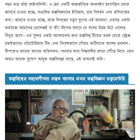
বছর ধরে তাঁরা ফাইনালিস্ট। এ হেন একটি আন্তর্জাতিক অনলাইন ম্যাগাজিন থেকে
জানতে চাওয়া হচ্ছে, বাঙালির কল্পবিজ্ঞানের ইতিহাস, তার বিবর্তন এবং ভবিতব্যের
কথা। জানতে চাওয়া হচ্ছে, কারা লিখছেন নতুন যুগের এই আখ্যান? এতবড় একটা
কর্মযজ্ঞে আমাদের চ্যালেঞ্জই বা কী? দীপের বয়ানে সে সবের উত্তর উঠে এসেছে
নিঁখুত ভাবে। এত সুন্দর একটা আলোচনার জন্য কল্পবিশ্ব টিমের তরফ থেকে স্ট্রেঞ্জ
হরাইজনের এডিটোরিয়াল টিম এবং বিশেষভাবে গৌতম ভাটিয়াকে অশেষ ধন্যবাদ।
দীপকেও অনেক অনেক অভিনন্দন। বাংলার কথা বিশ্ববাসীর কানে পৌঁছে দিতে এমন
আরও অনেক সুযোগ আসুক কল্পবিশ্বের কাছে, এই কামনাই করি।
কল্পবিশ্বের সহযোগীতায় প্রস্তুত বাংলার প্রথম কল্পবিজ্ঞান ডকুমেন্টরি