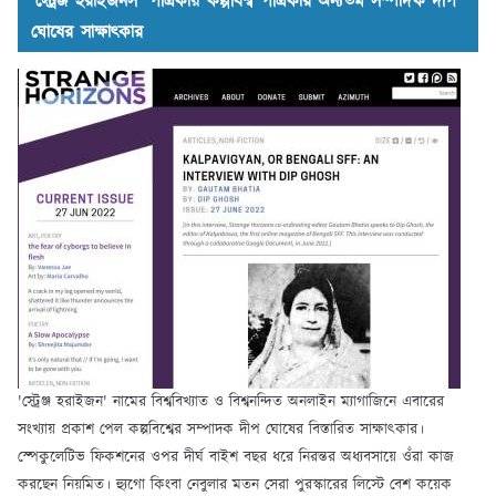
‘স্ট্রেঞ্জ হরাইজনস’ পত্রিকায় কল্পবিশ্ব পত্রিকার অন্যতম সম্পাদক দীপ
ঘোষের সাক্ষাৎকার
'স্ট্রেঞ্জ হরাইজন' নামের বিশ্ববিখ্যাত ও বিশ্বনন্দিত অনলাইন ম্যাগাজিনে এবারের
সংখ্যায় প্রকাশ পেল কল্পবিশ্বের সম্পাদক দীপ ঘোষের বিস্তারিত সাক্ষাৎকার।
স্পেকুলেটিভ ফিকশনের ওপর দীর্ঘ বাইশ বছর ধরে নিরন্তর অধ্যবসায়ে ওঁরা কাজ
করছেন নিয়মিত। হ্যুগো কিংবা নেবুলার মতন সেরা পুরস্কারের লিস্টে বেশ কয়েক