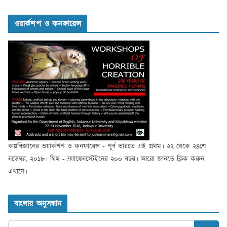
ওয়ার্কশপ ও কনফারেন্স
কল্পবিজ্ঞানের ওয়ার্কশপ ও কনফারেন্স - পূর্ব ভারতে এই প্রথম। ২২ থেকে ২৪শে
নভেম্বর, ২০১৮। থিম - ফ্র্যাঙ্কেনস্টেইনের ২০০ বছর। আরো জানতে ক্লিক করুন
এখানে।
বাংলায় অনুসন্ধান