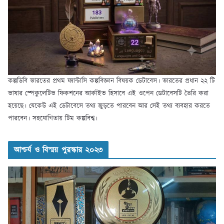
কল্পডিবি ভারতের প্রথম ফ্যান্টাসি কল্পবিজ্ঞান বিষয়ক ডেটাবেস। ভারতের প্রধান ২২ টি
ভাষার স্পেকুলেটিভ ফিকশনের আর্কাইভ হিসাবে এই ওপেন ডেটাবেসটি তৈরি করা
হয়েছে। যেকেউ এই ডেটাবেসে তথ্য জুড়তে পারবেন আর সেই তথ্য ব্যবহার করতে
পারবেন। সহযোগিতায় টিম কল্পবিশ্ব।
আশ্চর্য ও বিস্ময় পুরস্কার ২০২৩