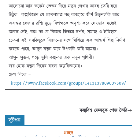
আলোচনা আর তর্কের ভেতর দিয়ে নতুন লেখার আবহ তৈরি হয়ে
উঠুক। কল্পবিজ্ঞান যে কেবলমাত্র বহু ব্যবহারে জীর্ণ উড়নচাকি আর
অবান্তর লেজার রশ্মি ছুড়ে বিপক্ষকে অদৃশ্য করে দেওয়ার মধ্যেই
আবদ্ধ নেই, বরং তা যে নিজের ভিতরে দর্শন, সমাজ ও ইতিহাস
চেতনা এই সবকিছুকে বিজ্ঞানের সঙ্গে মিশিয়ে এক আশ্চর্য শিল্প নির্মাণ
করতে পারে, আসুন নতুন করে উপলব্ধি করি আমরা।
আসুন সুজন, গড়ে তুলি কল্পনার এক নতুন পৃথিবী।
জয় হোক নতুন দিনের বাংলা কল্পবিজ্ঞানের।
গ্রুপ লিংক –
https://www.facebook.com/groups/1413137809007509/
কল্পবিশ্ব ফেসবুক পেজ তৈরি
সূচীপত্র
প্রচ্ছদ