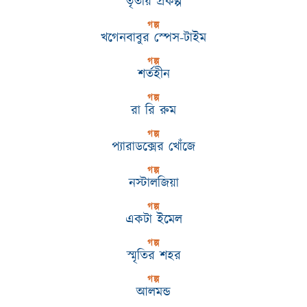
তৃতীয় প্রকল্প
গল্প
খগেনবাবুর স্পেস-টাইম
গল্প
শর্তহীন
গল্প
রা রি রুম
গল্প
প্যারাডক্সের খোঁজে
গল্প
নস্টালজিয়া
গল্প
একটা ইমেল
গল্প
স্মৃতির শহর
গল্প
আলমন্ড