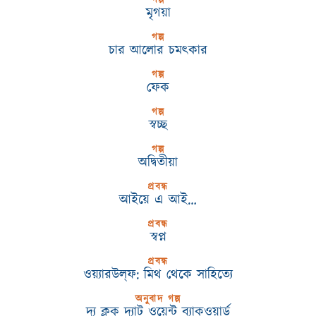
মৃগয়া
গল্প
চার আলোর চমৎকার
গল্প
ফেক
গল্প
স্বচ্ছ
গল্প
অদ্বিতীয়া
প্রবন্ধ
আইয়ে এ আই…
প্রবন্ধ
স্বপ্ন
প্রবন্ধ
ওয়্যারউল্‌ফ: মিথ থেকে সাহিত্যে
অনুবাদ গল্প
দ্য ক্লক দ্যাট ওয়েন্ট ব্যাকওয়ার্ড