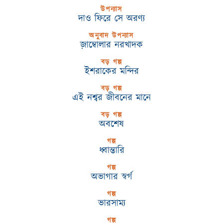
উপন্যাস
দাও ফিরে সে অরণ্য
অনুবাদ উপন্যাস
জ়াম্বোলার নরখাদক
বড় গল্প
ইশরাকের মন্দির
বড় গল্প
এই নশ্বর জীবনের মানে
বড় গল্প
অবশেষ
গল্প
ধ্বান্তারি
গল্প
অভাগার স্বর্গ
গল্প
ভারসাম্য
গল্প