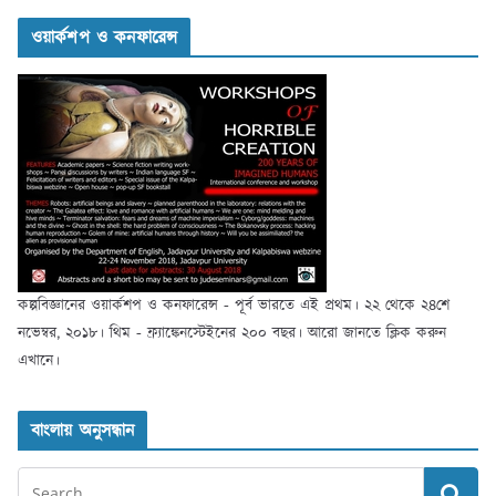
ওয়ার্কশপ ও কনফারেন্স
কল্পবিজ্ঞানের ওয়ার্কশপ ও কনফারেন্স - পূর্ব ভারতে এই প্রথম। ২২ থেকে ২৪শে
নভেম্বর, ২০১৮। থিম - ফ্র্যাঙ্কেনস্টেইনের ২০০ বছর। আরো জানতে ক্লিক করুন
এখানে।
বাংলায় অনুসন্ধান