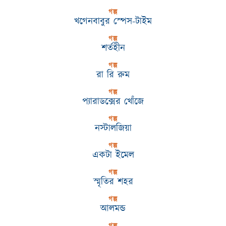
গল্প
খগেনবাবুর স্পেস-টাইম
গল্প
শর্তহীন
গল্প
রা রি রুম
গল্প
প্যারাডক্সের খোঁজে
গল্প
নস্টালজিয়া
গল্প
একটা ইমেল
গল্প
স্মৃতির শহর
গল্প
আলমন্ড
গল্প