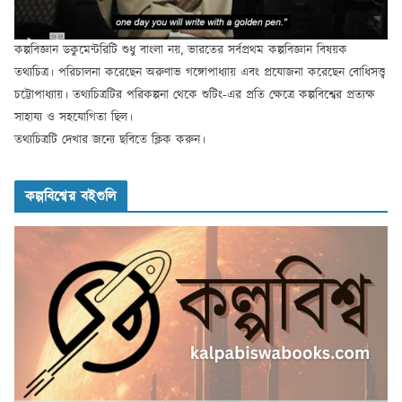
কল্পবিজ্ঞান ডকুমেন্টরিটি শুধু বাংলা নয়, ভারতের সর্বপ্রথম কল্পবিজ্ঞান বিষয়ক
তথ্যচিত্র। পরিচালনা করেছেন অরুণাভ গঙ্গোপাধ্যায় এবং প্রযোজনা করেছেন বোধিসত্ত্ব
চট্টোপাধ্যায়। তথ্যচিত্রটির পরিকল্পনা থেকে শুটিং-এর প্রতি ক্ষেত্রে কল্পবিশ্বের প্রত্যক্ষ
সাহায্য ও সহযোগিতা ছিল।
তথ্যচিত্রটি দেখার জন্যে ছবিতে ক্লিক করুন।
কল্পবিশ্বের বইগুলি