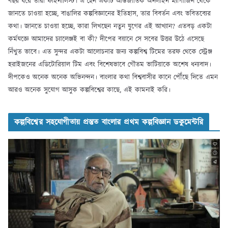
বছর ধরে তাঁরা ফাইনালিস্ট। এ হেন একটি আন্তর্জাতিক অনলাইন ম্যাগাজিন থেকে
জানতে চাওয়া হচ্ছে, বাঙালির কল্পবিজ্ঞানের ইতিহাস, তার বিবর্তন এবং ভবিতব্যের
কথা। জানতে চাওয়া হচ্ছে, কারা লিখছেন নতুন যুগের এই আখ্যান? এতবড় একটা
কর্মযজ্ঞে আমাদের চ্যালেঞ্জই বা কী? দীপের বয়ানে সে সবের উত্তর উঠে এসেছে
নিঁখুত ভাবে। এত সুন্দর একটা আলোচনার জন্য কল্পবিশ্ব টিমের তরফ থেকে স্ট্রেঞ্জ
হরাইজনের এডিটোরিয়াল টিম এবং বিশেষভাবে গৌতম ভাটিয়াকে অশেষ ধন্যবাদ।
দীপকেও অনেক অনেক অভিনন্দন। বাংলার কথা বিশ্ববাসীর কানে পৌঁছে দিতে এমন
আরও অনেক সুযোগ আসুক কল্পবিশ্বের কাছে, এই কামনাই করি।
কল্পবিশ্বের সহযোগীতায় প্রস্তুত বাংলার প্রথম কল্পবিজ্ঞান ডকুমেন্টরি