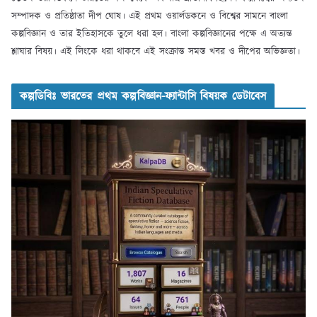
সম্পাদক ও প্রতিষ্ঠাতা দীপ ঘোষ। এই প্রথম ওয়ার্লডকনে ও বিশ্বের সামনে বাংলা
কল্পবিজ্ঞান ও তার ইতিহাসকে তুলে ধরা হল। বাংলা কল্পবিজ্ঞানের পক্ষে এ অত্যন্ত
শ্লাঘার বিষয়। এই লিংকে ধরা থাকবে এই সংক্রান্ত সমস্ত খবর ও দীপের অভিজ্ঞতা।
কল্পডিবিঃ ভারতের প্রথম কল্পবিজ্ঞান-ফ্যান্টাসি বিষয়ক ডেটাবেস