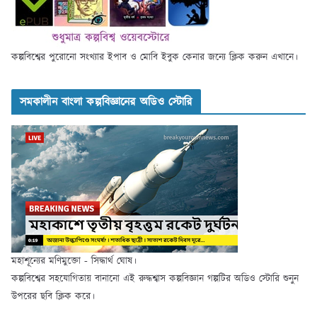
কল্পবিশ্বের পুরোনো সংখ্যার ইপাব ও মোবি ইবুক কেনার জন্যে ক্লিক করুন এখানে।
সমকালীন বাংলা কল্পবিজ্ঞানের অডিও স্টোরি
মহাশূন্যের মণিমুক্তো - সিদ্ধার্থ ঘোষ।
কল্পবিশ্বের সহযোগিতায় বানানো এই রুদ্ধশ্বাস কল্পবিজ্ঞান গল্পটির অডিও স্টোরি শুনুন
উপরের ছবি ক্লিক করে।