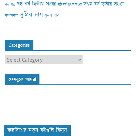
ষষ্ঠ বর্ষ দ্বিতীয় সংখ্যা
সপ্তম বর্ষ তৃতীয় সংখ্যা
বড় গল্প
ষষ্ঠ বর্ষ প্রথম সংখ্যা
সুপ্রিয় দাস
সুমন দাস
সম্পাদকীয়
Categories
C
a
t
ফেসবুকে আমরা
e
g
o
r
i
e
s
কল্পবিশ্বের নতুন বইগুলি কিনুন