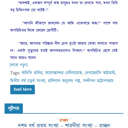
“অবশ্যই, একজন সম্পূর্ন অন্ধ মানুষও যখন তা দেখতে পান, তখন তিনি
বড় চিকিৎসক তো বটেই।”
“আপনি কীভাবে জানলেন যে আমি একেবারে অন্ধ?” পাশে বসা
অপরিচিতর দিকে ফেরেন রোগীটি।
“আরে, আপনার পরিষ্কার নীল চোখ দু’টো আমায় বোকা বানাতে পারবে
না। একটা পুতুলের মতই আপনারগুলোও নিষ্প্রাণ।” অপরিচিত হেসে সেই
সাথে আরও বলেন
[আরো পড়ুন]
Tags:
অদিতি কবির
,
আলেক্সান্দর বেলিয়ায়েভ
,
দেবজ্যোতি ভট্টাচার্য্য
,
দ্বিতীয় বর্ষ চতুর্থ সংখ্যা
,
রাশিয়ান অনুবাদ গল্প
,
সন্দীপন চট্টোপাধ্যায়
Read More
সূচীপত্র
প্রচ্ছদ
দশম বর্ষ প্রথম সংখ্যা – শারদীয়া সংখ্যা – প্রচ্ছদ