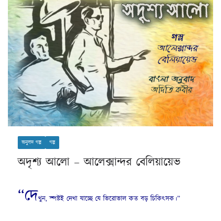
অনুবাদ গল্প
গল্প
অদৃশ্য আলো – আলেক্সান্দর বেলিয়ায়েভ
“দে
খুন, স্পষ্টই দেখা যাচ্ছে যে ভিরোভাল কত বড় চিকিৎসক।”