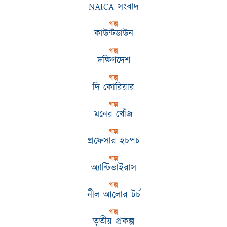
NAICA সংবাদ
গল্প
কাউন্টডাউন
গল্প
দক্ষিণদেশ
গল্প
দি কোরিয়ার
গল্প
মনের খোঁজ
গল্প
প্রফেসার হচপচ
গল্প
অ্যান্টিভাইরাস
গল্প
নীল আলোর টর্চ
গল্প
তৃতীয় প্রকল্প