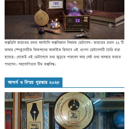
কল্পডিবি ভারতের প্রথম ফ্যান্টাসি কল্পবিজ্ঞান বিষয়ক ডেটাবেস। ভারতের প্রধান ২২ টি
ভাষার স্পেকুলেটিভ ফিকশনের আর্কাইভ হিসাবে এই ওপেন ডেটাবেসটি তৈরি করা
হয়েছে। যেকেউ এই ডেটাবেসে তথ্য জুড়তে পারবেন আর সেই তথ্য ব্যবহার করতে
পারবেন। সহযোগিতায় টিম কল্পবিশ্ব।
আশ্চর্য ও বিস্ময় পুরস্কার ২০২৩