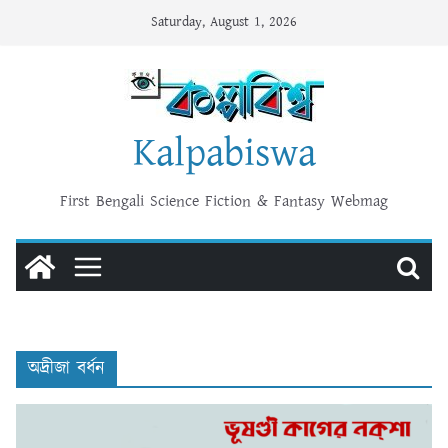
Skip
Saturday, August 1, 2026
to
content
Kalpabiswa
First Bengali Science Fiction & Fantasy Webmag
অদ্রীজা বর্ধন