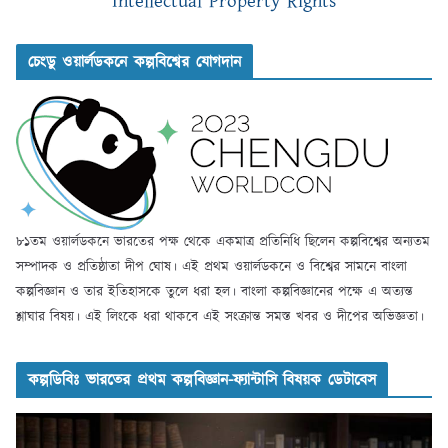
Intellectual Property Rights
চেংডু ওয়ার্লডকনে কল্পবিশ্বের যোগদান
৮১তম ওয়ার্লডকনে ভারতের পক্ষ থেকে একমাত্র প্রতিনিধি ছিলেন কল্পবিশ্বের অন্যতম
সম্পাদক ও প্রতিষ্ঠাতা দীপ ঘোষ। এই প্রথম ওয়ার্লডকনে ও বিশ্বের সামনে বাংলা
কল্পবিজ্ঞান ও তার ইতিহাসকে তুলে ধরা হল। বাংলা কল্পবিজ্ঞানের পক্ষে এ অত্যন্ত
শ্লাঘার বিষয়। এই লিংকে ধরা থাকবে এই সংক্রান্ত সমস্ত খবর ও দীপের অভিজ্ঞতা।
কল্পডিবিঃ ভারতের প্রথম কল্পবিজ্ঞান-ফ্যান্টাসি বিষয়ক ডেটাবেস