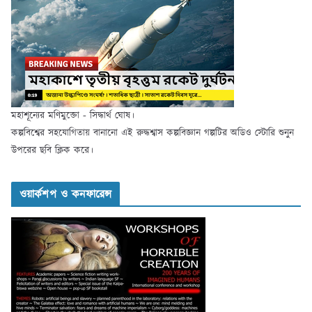
মহাশূন্যের মণিমুক্তো - সিদ্ধার্থ ঘোষ।
কল্পবিশ্বের সহযোগিতায় বানানো এই রুদ্ধশ্বাস কল্পবিজ্ঞান গল্পটির অডিও স্টোরি শুনুন
উপরের ছবি ক্লিক করে।
ওয়ার্কশপ ও কনফারেন্স