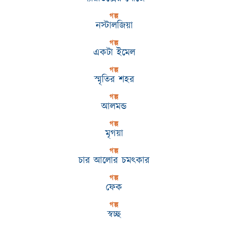
গল্প
নস্টালজিয়া
গল্প
একটা ইমেল
গল্প
স্মৃতির শহর
গল্প
আলমন্ড
গল্প
মৃগয়া
গল্প
চার আলোর চমৎকার
গল্প
ফেক
গল্প
স্বচ্ছ