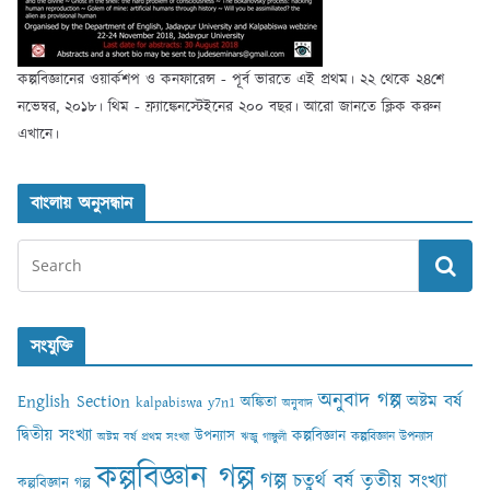
কল্পবিজ্ঞানের ওয়ার্কশপ ও কনফারেন্স - পূর্ব ভারতে এই প্রথম। ২২ থেকে ২৪শে
নভেম্বর, ২০১৮। থিম - ফ্র্যাঙ্কেনস্টেইনের ২০০ বছর। আরো জানতে ক্লিক করুন
এখানে।
বাংলায় অনুসন্ধান
সংযুক্তি
অনুবাদ গল্প
English Section
অষ্টম বর্ষ
অঙ্কিতা
kalpabiswa y7n1
অনুবাদ
দ্বিতীয় সংখ্যা
কল্পবিজ্ঞান
উপন্যাস
কল্পবিজ্ঞান উপন্যাস
অষ্টম বর্ষ প্রথম সংখ্যা
ঋজু গাঙ্গুলী
কল্পবিজ্ঞান গল্প
গল্প
চতুর্থ বর্ষ তৃতীয় সংখ্যা
কল্পবিজ্ঞান গল্প