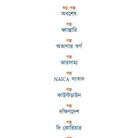
বড় গল্প
অবশেষ
গল্প
ধ্বান্তারি
গল্প
অভাগার স্বর্গ
গল্প
ভারসাম্য
গল্প
NAICA সংবাদ
গল্প
কাউন্টডাউন
গল্প
দক্ষিণদেশ
গল্প
দি কোরিয়ার