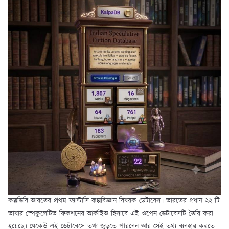
কল্পডিবি ভারতের প্রথম ফ্যান্টাসি কল্পবিজ্ঞান বিষয়ক ডেটাবেস। ভারতের প্রধান ২২ টি
ভাষার স্পেকুলেটিভ ফিকশনের আর্কাইভ হিসাবে এই ওপেন ডেটাবেসটি তৈরি করা
হয়েছে। যেকেউ এই ডেটাবেসে তথ্য জুড়তে পারবেন আর সেই তথ্য ব্যবহার করতে