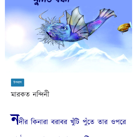
উপন্যাস
মারকত নন্দিনী
ন
দীর কিনারা বরাবর খুঁটি পুঁতে তার ওপরে