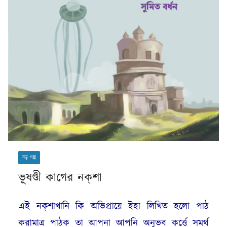
বড় গল্প
ভূষণ্ডী কাগের নক্‌শা
এই নক্‌শাখানি কি অভিপ্রায়ে ইহা লিখিত হলো পাঠ
করামাত্র পাঠক তা আপনা আপনি অনুভব কর্ত্তে সমর্থ