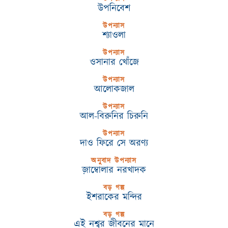
উপনিবেশ
উপন্যাস
শ্যাওলা
উপন্যাস
ওসানার খোঁজে
উপন্যাস
আলোকজাল
উপন্যাস
আল-বিরুনির চিরুনি
উপন্যাস
দাও ফিরে সে অরণ্য
অনুবাদ উপন্যাস
জ়াম্বোলার নরখাদক
বড় গল্প
ইশরাকের মন্দির
বড় গল্প
এই নশ্বর জীবনের মানে