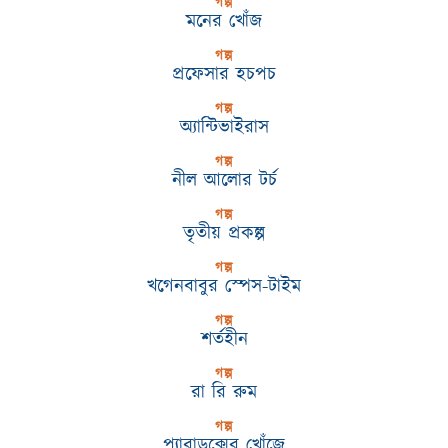
গল্প
মনের খোঁজ
গল্প
প্রফেসার হচপচ
গল্প
অ্যান্টিভাইরাস
গল্প
নীল আলোর টর্চ
গল্প
তৃতীয় প্রকল্প
গল্প
খগেনবাবুর স্পেস-টাইম
গল্প
শর্তহীন
গল্প
রা রি রুম
গল্প
প্যারাডক্সের খোঁজে