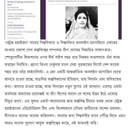
'স্ট্রেঞ্জ হরাইজন' নামের বিশ্ববিখ্যাত ও বিশ্বনন্দিত অনলাইন ম্যাগাজিনে এবারের
সংখ্যায় প্রকাশ পেল কল্পবিশ্বের সম্পাদক দীপ ঘোষের বিস্তারিত সাক্ষাৎকার।
স্পেকুলেটিভ ফিকশনের ওপর দীর্ঘ বাইশ বছর ধরে নিরন্তর অধ্যবসায়ে ওঁরা কাজ
করছেন নিয়মিত। হ্যুগো কিংবা নেবুলার মতন সেরা পুরস্কারের লিস্টে বেশ কয়েক
বছর ধরে তাঁরা ফাইনালিস্ট। এ হেন একটি আন্তর্জাতিক অনলাইন ম্যাগাজিন থেকে
জানতে চাওয়া হচ্ছে, বাঙালির কল্পবিজ্ঞানের ইতিহাস, তার বিবর্তন এবং ভবিতব্যের
কথা। জানতে চাওয়া হচ্ছে, কারা লিখছেন নতুন যুগের এই আখ্যান? এতবড় একটা
কর্মযজ্ঞে আমাদের চ্যালেঞ্জই বা কী? দীপের বয়ানে সে সবের উত্তর উঠে এসেছে
নিঁখুত ভাবে। এত সুন্দর একটা আলোচনার জন্য কল্পবিশ্ব টিমের তরফ থেকে স্ট্রেঞ্জ
হরাইজনের এডিটোরিয়াল টিম এবং বিশেষভাবে গৌতম ভাটিয়াকে অশেষ ধন্যবাদ।
দীপকেও অনেক অনেক অভিনন্দন। বাংলার কথা বিশ্ববাসীর কানে পৌঁছে দিতে এমন
আরও অনেক সুযোগ আসুক কল্পবিশ্বের কাছে, এই কামনাই করি।