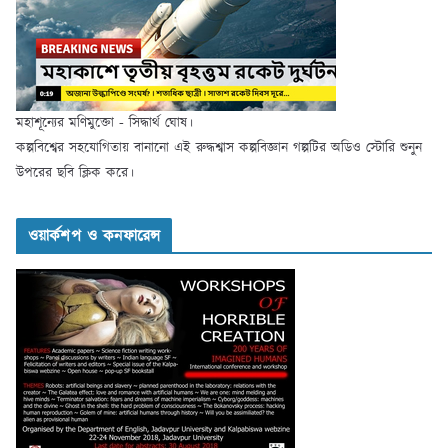
মহাশূন্যের মণিমুক্তো - সিদ্ধার্থ ঘোষ।
কল্পবিশ্বের সহযোগিতায় বানানো এই রুদ্ধশ্বাস কল্পবিজ্ঞান গল্পটির অডিও স্টোরি শুনুন
উপরের ছবি ক্লিক করে।
ওয়ার্কশপ ও কনফারেন্স