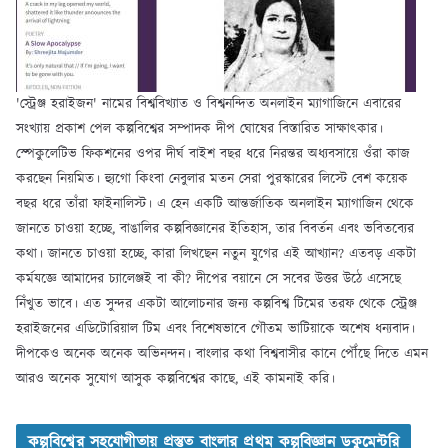
'স্ট্রেঞ্জ হরাইজন' নামের বিশ্ববিখ্যাত ও বিশ্বনন্দিত অনলাইন ম্যাগাজিনে এবারের
সংখ্যায় প্রকাশ পেল কল্পবিশ্বের সম্পাদক দীপ ঘোষের বিস্তারিত সাক্ষাৎকার।
স্পেকুলেটিভ ফিকশনের ওপর দীর্ঘ বাইশ বছর ধরে নিরন্তর অধ্যবসায়ে ওঁরা কাজ
করছেন নিয়মিত। হ্যুগো কিংবা নেবুলার মতন সেরা পুরস্কারের লিস্টে বেশ কয়েক
বছর ধরে তাঁরা ফাইনালিস্ট। এ হেন একটি আন্তর্জাতিক অনলাইন ম্যাগাজিন থেকে
জানতে চাওয়া হচ্ছে, বাঙালির কল্পবিজ্ঞানের ইতিহাস, তার বিবর্তন এবং ভবিতব্যের
কথা। জানতে চাওয়া হচ্ছে, কারা লিখছেন নতুন যুগের এই আখ্যান? এতবড় একটা
কর্মযজ্ঞে আমাদের চ্যালেঞ্জই বা কী? দীপের বয়ানে সে সবের উত্তর উঠে এসেছে
নিঁখুত ভাবে। এত সুন্দর একটা আলোচনার জন্য কল্পবিশ্ব টিমের তরফ থেকে স্ট্রেঞ্জ
হরাইজনের এডিটোরিয়াল টিম এবং বিশেষভাবে গৌতম ভাটিয়াকে অশেষ ধন্যবাদ।
দীপকেও অনেক অনেক অভিনন্দন। বাংলার কথা বিশ্ববাসীর কানে পৌঁছে দিতে এমন
আরও অনেক সুযোগ আসুক কল্পবিশ্বের কাছে, এই কামনাই করি।
কল্পবিশ্বের সহযোগীতায় প্রস্তুত বাংলার প্রথম কল্পবিজ্ঞান ডকুমেন্টরি