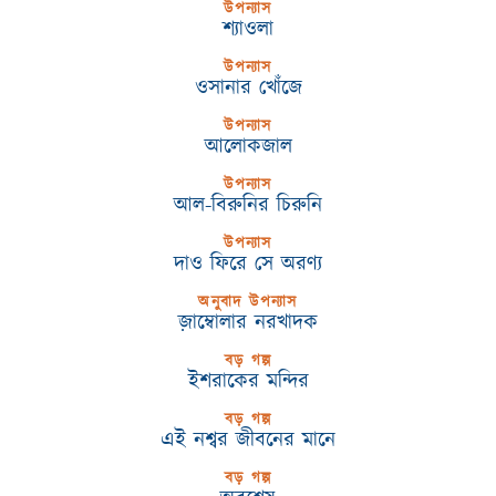
উপন্যাস
শ্যাওলা
উপন্যাস
ওসানার খোঁজে
উপন্যাস
আলোকজাল
উপন্যাস
আল-বিরুনির চিরুনি
উপন্যাস
দাও ফিরে সে অরণ্য
অনুবাদ উপন্যাস
জ়াম্বোলার নরখাদক
বড় গল্প
ইশরাকের মন্দির
বড় গল্প
এই নশ্বর জীবনের মানে
বড় গল্প