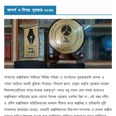
আশ্চর্য ও বিস্ময় পুরস্কার ২০২৩
পাশ্চাত্যে কল্পবিজ্ঞান সাহিত্যে বিভিন্ন পত্রিকা ও সংগঠনের পুরস্কারগুলি লেখক ও
পাঠক তৈরিতে অগ্রণী ভূমিকা নিয়েছে। বিদেশে হুগো, নেবুলা প্রভৃতি পুরস্কার সায়েন্স
ফিকশনপ্রেমীদের কাছে অত্যন্ত গুরুত্বপূর্ণ। অথচ শুধু বাংলা কেন সমস্ত ভারতেও
কল্পবিজ্ঞান সাহিত্যের জন্যে কোনো বিশেষ পুরস্কার এতদিন ছিল না। এই বছর নবীন
ও প্রবীণ কল্পবিজ্ঞান সাহিত্যিকদের অবদান স্বীকার করে কল্পবিশ্ব ও প্রতিশ্রুতি দুটি
সম্মাননার আয়োজন করছে। প্রথমটি কল্পবিজ্ঞানের দিকপাল সম্পাদক ও লেখক অদ্রীশ