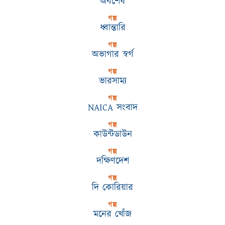
অবশেষ
গল্প
ধ্বান্তারি
গল্প
অভাগার স্বর্গ
গল্প
ভারসাম্য
গল্প
NAICA সংবাদ
গল্প
কাউন্টডাউন
গল্প
দক্ষিণদেশ
গল্প
দি কোরিয়ার
গল্প
মনের খোঁজ