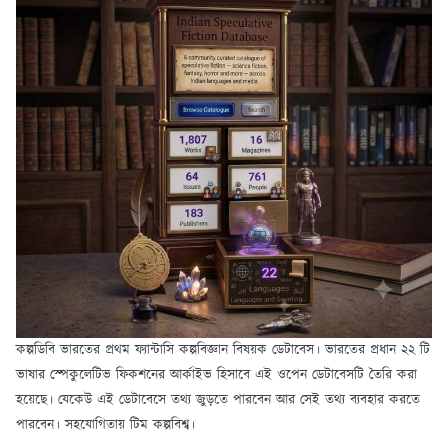
কল্পডিবি ভারতের প্রথম ফ্যান্টাসি কল্পবিজ্ঞান বিষয়ক ডেটাবেস। ভারতের প্রধান ২২ টি
ভাষার স্পেকুলেটিভ ফিকশনের আর্কাইভ হিসাবে এই ওপেন ডেটাবেসটি তৈরি করা
হয়েছে। যেকেউ এই ডেটাবেসে তথ্য জুড়তে পারবেন আর সেই তথ্য ব্যবহার করতে
পারবেন। সহযোগিতায় টিম কল্পবিশ্ব।