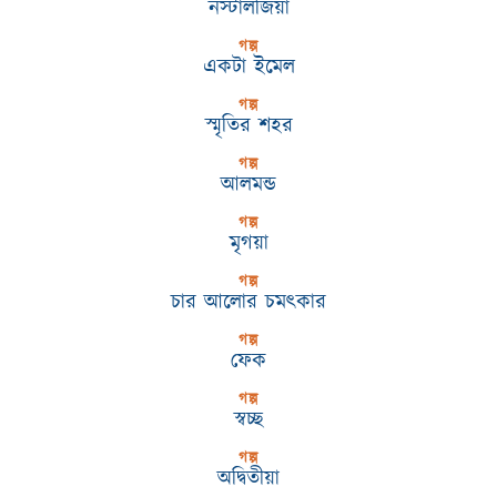
নস্টালজিয়া
গল্প
একটা ইমেল
গল্প
স্মৃতির শহর
গল্প
আলমন্ড
গল্প
মৃগয়া
গল্প
চার আলোর চমৎকার
গল্প
ফেক
গল্প
স্বচ্ছ
গল্প
অদ্বিতীয়া