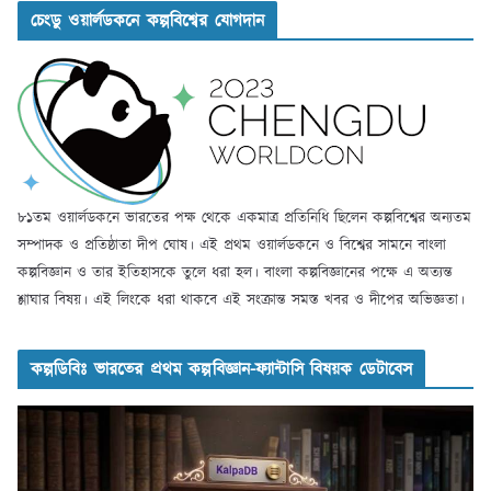
চেংডু ওয়ার্লডকনে কল্পবিশ্বের যোগদান
৮১তম ওয়ার্লডকনে ভারতের পক্ষ থেকে একমাত্র প্রতিনিধি ছিলেন কল্পবিশ্বের অন্যতম
সম্পাদক ও প্রতিষ্ঠাতা দীপ ঘোষ। এই প্রথম ওয়ার্লডকনে ও বিশ্বের সামনে বাংলা
কল্পবিজ্ঞান ও তার ইতিহাসকে তুলে ধরা হল। বাংলা কল্পবিজ্ঞানের পক্ষে এ অত্যন্ত
শ্লাঘার বিষয়। এই লিংকে ধরা থাকবে এই সংক্রান্ত সমস্ত খবর ও দীপের অভিজ্ঞতা।
কল্পডিবিঃ ভারতের প্রথম কল্পবিজ্ঞান-ফ্যান্টাসি বিষয়ক ডেটাবেস