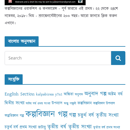
কল্পবিজ্ঞানের ওয়ার্কশপ ও কনফারেন্স - পূর্ব ভারতে এই প্রথম। ২২ থেকে ২৪শে
নভেম্বর, ২০১৮। থিম - ফ্র্যাঙ্কেনস্টেইনের ২০০ বছর। আরো জানতে ক্লিক করুন
এখানে।
বাংলায় অনুসন্ধান
সংযুক্তি
অনুবাদ গল্প
English Section
অষ্টম বর্ষ
অঙ্কিতা
kalpabiswa y7n1
অনুবাদ
দ্বিতীয় সংখ্যা
কল্পবিজ্ঞান
উপন্যাস
কল্পবিজ্ঞান উপন্যাস
অষ্টম বর্ষ প্রথম সংখ্যা
ঋজু গাঙ্গুলী
কল্পবিজ্ঞান গল্প
গল্প
চতুর্থ বর্ষ তৃতীয় সংখ্যা
কল্পবিজ্ঞান গল্প
তৃতীয় বর্ষ তৃতীয় সংখ্যা
চতুর্থ বর্ষ প্রথম সংখ্যা
জটায়ু
তৃতীয় বর্ষ প্রথম সংখ্যা