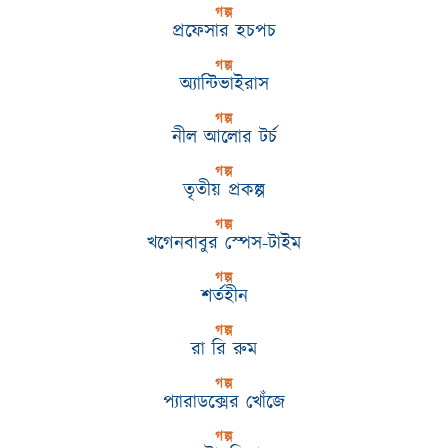
গল্প
প্রফেসার হচপচ
গল্প
অ্যান্টিভাইরাস
গল্প
নীল আলোর টর্চ
গল্প
তৃতীয় প্রকল্প
গল্প
খগেনবাবুর স্পেস-টাইম
গল্প
শর্তহীন
গল্প
রা রি রুম
গল্প
প্যারাডক্সের খোঁজে
গল্প