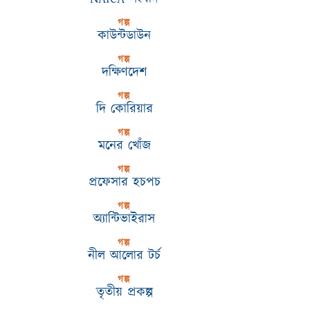
গল্প
কাউন্টডাউন
গল্প
দক্ষিণদেশ
গল্প
দি কোরিয়ার
গল্প
মনের খোঁজ
গল্প
প্রফেসার হচপচ
গল্প
অ্যান্টিভাইরাস
গল্প
নীল আলোর টর্চ
গল্প
তৃতীয় প্রকল্প