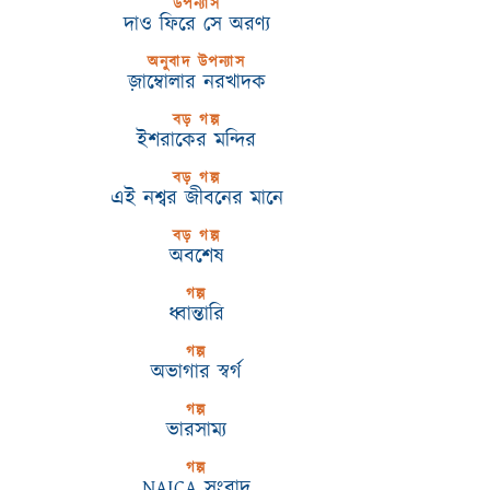
উপন্যাস
দাও ফিরে সে অরণ্য
অনুবাদ উপন্যাস
জ়াম্বোলার নরখাদক
বড় গল্প
ইশরাকের মন্দির
বড় গল্প
এই নশ্বর জীবনের মানে
বড় গল্প
অবশেষ
গল্প
ধ্বান্তারি
গল্প
অভাগার স্বর্গ
গল্প
ভারসাম্য
গল্প
NAICA সংবাদ