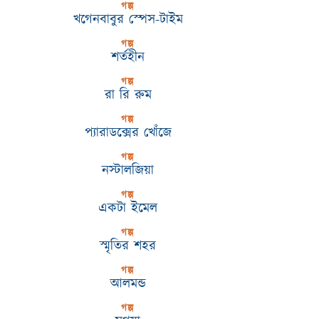
গল্প
খগেনবাবুর স্পেস-টাইম
গল্প
শর্তহীন
গল্প
রা রি রুম
গল্প
প্যারাডক্সের খোঁজে
গল্প
নস্টালজিয়া
গল্প
একটা ইমেল
গল্প
স্মৃতির শহর
গল্প
আলমন্ড
গল্প