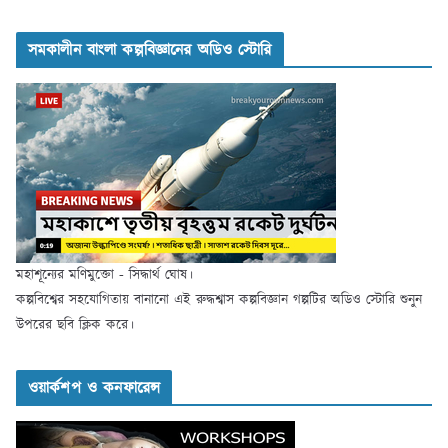
সমকালীন বাংলা কল্পবিজ্ঞানের অডিও স্টোরি
মহাশূন্যের মণিমুক্তো - সিদ্ধার্থ ঘোষ।
কল্পবিশ্বের সহযোগিতায় বানানো এই রুদ্ধশ্বাস কল্পবিজ্ঞান গল্পটির অডিও স্টোরি শুনুন
উপরের ছবি ক্লিক করে।
ওয়ার্কশপ ও কনফারেন্স