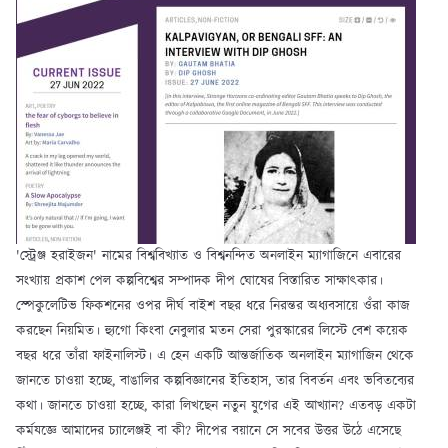
'স্ট্রেঞ্জ হরাইজন' নামের বিশ্ববিখ্যাত ও বিশ্বনন্দিত অনলাইন ম্যাগাজিনে এবারের
সংখ্যায় প্রকাশ পেল কল্পবিশ্বের সম্পাদক দীপ ঘোষের বিস্তারিত সাক্ষাৎকার।
স্পেকুলেটিভ ফিকশনের ওপর দীর্ঘ বাইশ বছর ধরে নিরন্তর অধ্যবসায়ে ওঁরা কাজ
করছেন নিয়মিত। হ্যুগো কিংবা নেবুলার মতন সেরা পুরস্কারের লিস্টে বেশ কয়েক
বছর ধরে তাঁরা ফাইনালিস্ট। এ হেন একটি আন্তর্জাতিক অনলাইন ম্যাগাজিন থেকে
জানতে চাওয়া হচ্ছে, বাঙালির কল্পবিজ্ঞানের ইতিহাস, তার বিবর্তন এবং ভবিতব্যের
কথা। জানতে চাওয়া হচ্ছে, কারা লিখছেন নতুন যুগের এই আখ্যান? এতবড় একটা
কর্মযজ্ঞে আমাদের চ্যালেঞ্জই বা কী? দীপের বয়ানে সে সবের উত্তর উঠে এসেছে