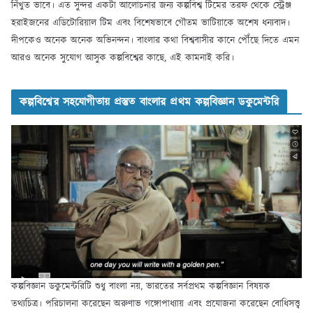
নিঁখুত ভাবে। এত সুন্দর একটা আলোচনার জন্য কল্পবিশ্ব টিমের তরফ থেকে স্ট্রেঞ্জ
হরাইজনের এডিটোরিয়াল টিম এবং বিশেষভাবে গৌতম ভাটিয়াকে অশেষ ধন্যবাদ।
দীপকেও অনেক অনেক অভিনন্দন। বাংলার কথা বিশ্ববাসীর কানে পৌঁছে দিতে এমন
আরও অনেক সুযোগ আসুক কল্পবিশ্বের কাছে, এই কামনাই করি।
কল্পবিশ্বের সহযোগীতায় প্রস্তুত বাংলার প্রথম কল্পবিজ্ঞান ডকুমেন্টরি
কল্পবিজ্ঞান ডকুমেন্টরিটি শুধু বাংলা নয়, ভারতের সর্বপ্রথম কল্পবিজ্ঞান বিষয়ক
তথ্যচিত্র। পরিচালনা করেছেন অরুণাভ গঙ্গোপাধ্যায় এবং প্রযোজনা করেছেন বোধিসত্ত্ব