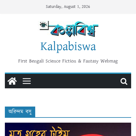
Skip
Saturday, August 1, 2026
to
content
Kalpabiswa
First Bengali Science Fiction & Fantasy Webmag
অরিন্দম বসু