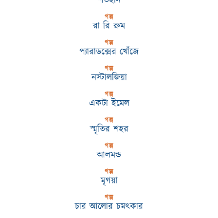
শর্তহীন
গল্প
রা রি রুম
গল্প
প্যারাডক্সের খোঁজে
গল্প
নস্টালজিয়া
গল্প
একটা ইমেল
গল্প
স্মৃতির শহর
গল্প
আলমন্ড
গল্প
মৃগয়া
গল্প
চার আলোর চমৎকার