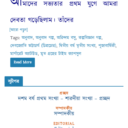
আ
মাদের
সভ্যতার
প্রথম
যুগে
আমরা
দেবতা
গড়েছিলাম
।
তাঁদের
[আরো পড়ুন]
Tags:
অনুবাদ
,
অনুবাদ গল্প
,
অরিন্দম বসু
,
কল্পবিজ্ঞান গল্প
,
দেবজ্যোতি ভট্টাচার্য (চিত্রচোর)
,
দ্বিতীয় বর্ষ তৃতীয় সংখ্যা
,
পূজাবার্ষিকী
,
মার্গারেট অ্যাটউড
,
মৃত গ্রহের টাইম ক্যাপসুল
Read More
সূচীপত্র
প্রচ্ছদ
দশম বর্ষ প্রথম সংখ্যা – শারদীয়া সংখ্যা – প্রচ্ছদ
সম্পাদকীয়
সম্পাদকীয়
EDITORIAL