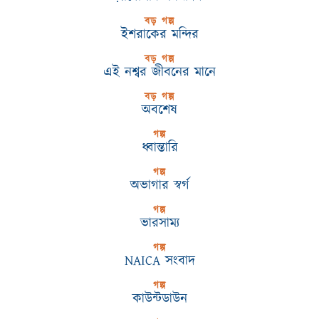
বড় গল্প
ইশরাকের মন্দির
বড় গল্প
এই নশ্বর জীবনের মানে
বড় গল্প
অবশেষ
গল্প
ধ্বান্তারি
গল্প
অভাগার স্বর্গ
গল্প
ভারসাম্য
গল্প
NAICA সংবাদ
গল্প
কাউন্টডাউন