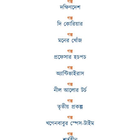
গল্প
দক্ষিণদেশ
গল্প
দি কোরিয়ার
গল্প
মনের খোঁজ
গল্প
প্রফেসার হচপচ
গল্প
অ্যান্টিভাইরাস
গল্প
নীল আলোর টর্চ
গল্প
তৃতীয় প্রকল্প
গল্প
খগেনবাবুর স্পেস-টাইম
গল্প