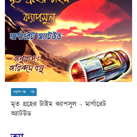
অনুবাদ গল্প
গল্প
মৃত গ্রহের টাইম ক্যাপসুল – মার্গারেট
অ্যাটউড