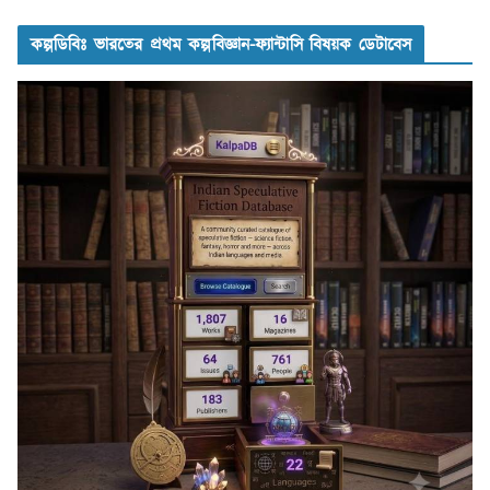
কল্পডিবিঃ ভারতের প্রথম কল্পবিজ্ঞান-ফ্যান্টাসি বিষয়ক ডেটাবেস