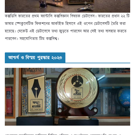
কল্পডিবি ভারতের প্রথম ফ্যান্টাসি কল্পবিজ্ঞান বিষয়ক ডেটাবেস। ভারতের প্রধান ২২ টি
ভাষার স্পেকুলেটিভ ফিকশনের আর্কাইভ হিসাবে এই ওপেন ডেটাবেসটি তৈরি করা
হয়েছে। যেকেউ এই ডেটাবেসে তথ্য জুড়তে পারবেন আর সেই তথ্য ব্যবহার করতে
পারবেন। সহযোগিতায় টিম কল্পবিশ্ব।
আশ্চর্য ও বিস্ময় পুরস্কার ২০২৩