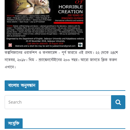
কল্পবিজ্ঞানের ওয়ার্কশপ ও কনফারেন্স - পূর্ব ভারতে এই প্রথম। ২২ থেকে ২৪শে
নভেম্বর, ২০১৮। থিম - ফ্র্যাঙ্কেনস্টেইনের ২০০ বছর। আরো জানতে ক্লিক করুন
এখানে।
বাংলায় অনুসন্ধান
সংযুক্তি