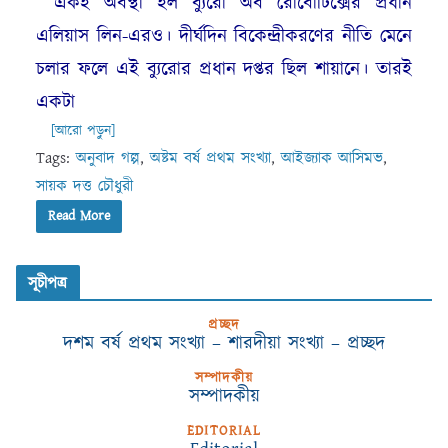
একই অবস্থা হল ব্যুরো অব রোবোটিক্সের প্রধান
এলিয়াস লিন-এরও। দীর্ঘদিন বিকেন্দ্রীকরণের নীতি মেনে
চলার ফলে এই ব্যুরোর প্রধান দপ্তর ছিল শায়ানে। তারই
একটা
[আরো পড়ুন]
Tags:
অনুবাদ গল্প
,
অষ্টম বর্ষ প্রথম সংখ্যা
,
আইজ্যাক আসিমভ
,
সায়ক দত্ত চৌধুরী
Read More
সূচীপত্র
প্রচ্ছদ
দশম বর্ষ প্রথম সংখ্যা – শারদীয়া সংখ্যা – প্রচ্ছদ
সম্পাদকীয়
সম্পাদকীয়
EDITORIAL