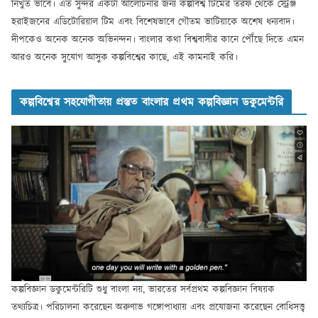
নিঁখুত ভাবে। এত সুন্দর একটা আলোচনার জন্য কল্পবিশ্ব টিমের তরফ থেকে স্ট্রেঞ্জ
হরাইজনের এডিটোরিয়াল টিম এবং বিশেষভাবে গৌতম ভাটিয়াকে অশেষ ধন্যবাদ।
দীপকেও অনেক অনেক অভিনন্দন। বাংলার কথা বিশ্ববাসীর কানে পৌঁছে দিতে এমন
আরও অনেক সুযোগ আসুক কল্পবিশ্বের কাছে, এই কামনাই করি।
কল্পবিশ্বের সহযোগীতায় প্রস্তুত বাংলার প্রথম কল্পবিজ্ঞান ডকুমেন্টরি
কল্পবিজ্ঞান ডকুমেন্টরিটি শুধু বাংলা নয়, ভারতের সর্বপ্রথম কল্পবিজ্ঞান বিষয়ক
তথ্যচিত্র। পরিচালনা করেছেন অরুণাভ গঙ্গোপাধ্যায় এবং প্রযোজনা করেছেন বোধিসত্ত্ব