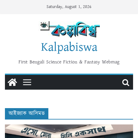
Skip
Saturday, August 1, 2026
to
content
Kalpabiswa
First Bengali Science Fiction & Fantasy Webmag
আইজ্যাক আসিমভ