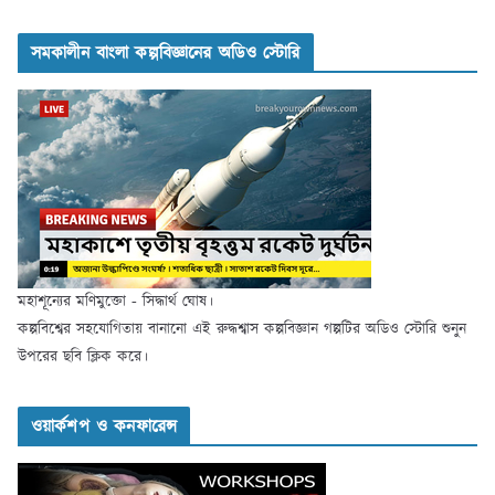
সমকালীন বাংলা কল্পবিজ্ঞানের অডিও স্টোরি
মহাশূন্যের মণিমুক্তো - সিদ্ধার্থ ঘোষ।
কল্পবিশ্বের সহযোগিতায় বানানো এই রুদ্ধশ্বাস কল্পবিজ্ঞান গল্পটির অডিও স্টোরি শুনুন
উপরের ছবি ক্লিক করে।
ওয়ার্কশপ ও কনফারেন্স