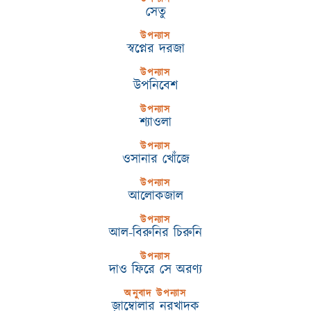
সেতু
উপন্যাস
স্বপ্নের দরজা
উপন্যাস
উপনিবেশ
উপন্যাস
শ্যাওলা
উপন্যাস
ওসানার খোঁজে
উপন্যাস
আলোকজাল
উপন্যাস
আল-বিরুনির চিরুনি
উপন্যাস
দাও ফিরে সে অরণ্য
অনুবাদ উপন্যাস
জ়াম্বোলার নরখাদক