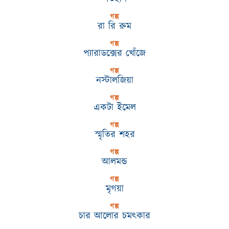
গল্প
রা রি রুম
গল্প
প্যারাডক্সের খোঁজে
গল্প
নস্টালজিয়া
গল্প
একটা ইমেল
গল্প
স্মৃতির শহর
গল্প
আলমন্ড
গল্প
মৃগয়া
গল্প
চার আলোর চমৎকার