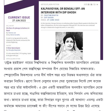
'স্ট্রেঞ্জ হরাইজন' নামের বিশ্ববিখ্যাত ও বিশ্বনন্দিত অনলাইন ম্যাগাজিনে এবারের
সংখ্যায় প্রকাশ পেল কল্পবিশ্বের সম্পাদক দীপ ঘোষের বিস্তারিত সাক্ষাৎকার।
স্পেকুলেটিভ ফিকশনের ওপর দীর্ঘ বাইশ বছর ধরে নিরন্তর অধ্যবসায়ে ওঁরা কাজ
করছেন নিয়মিত। হ্যুগো কিংবা নেবুলার মতন সেরা পুরস্কারের লিস্টে বেশ কয়েক
বছর ধরে তাঁরা ফাইনালিস্ট। এ হেন একটি আন্তর্জাতিক অনলাইন ম্যাগাজিন থেকে
জানতে চাওয়া হচ্ছে, বাঙালির কল্পবিজ্ঞানের ইতিহাস, তার বিবর্তন এবং ভবিতব্যের
কথা। জানতে চাওয়া হচ্ছে, কারা লিখছেন নতুন যুগের এই আখ্যান? এতবড় একটা
কর্মযজ্ঞে আমাদের চ্যালেঞ্জই বা কী? দীপের বয়ানে সে সবের উত্তর উঠে এসেছে