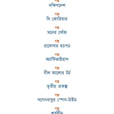
গল্প
দক্ষিণদেশ
গল্প
দি কোরিয়ার
গল্প
মনের খোঁজ
গল্প
প্রফেসার হচপচ
গল্প
অ্যান্টিভাইরাস
গল্প
নীল আলোর টর্চ
গল্প
তৃতীয় প্রকল্প
গল্প
খগেনবাবুর স্পেস-টাইম
গল্প
শর্তহীন