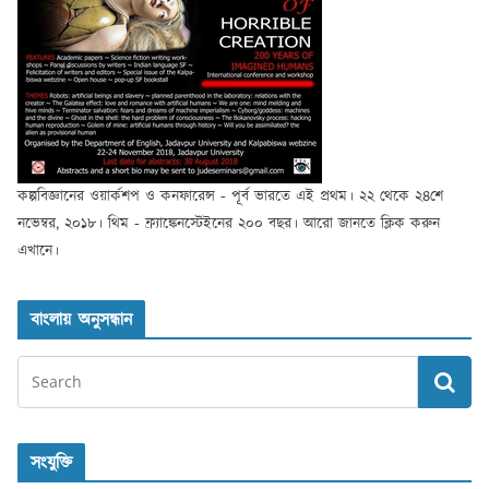
কল্পবিজ্ঞানের ওয়ার্কশপ ও কনফারেন্স - পূর্ব ভারতে এই প্রথম। ২২ থেকে ২৪শে
নভেম্বর, ২০১৮। থিম - ফ্র্যাঙ্কেনস্টেইনের ২০০ বছর। আরো জানতে ক্লিক করুন
এখানে।
বাংলায় অনুসন্ধান
সংযুক্তি