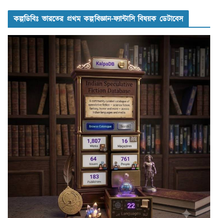
কল্পডিবিঃ ভারতের প্রথম কল্পবিজ্ঞান-ফ্যান্টাসি বিষয়ক ডেটাবেস