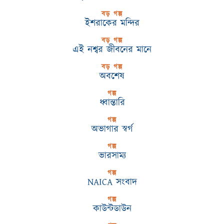
বড় গল্প
ইশরাকের মন্দির
বড় গল্প
এই নশ্বর জীবনের মানে
বড় গল্প
অবশেষ
গল্প
ধ্বান্তারি
গল্প
অভাগার স্বর্গ
গল্প
ভারসাম্য
গল্প
NAICA সংবাদ
গল্প
কাউন্টডাউন