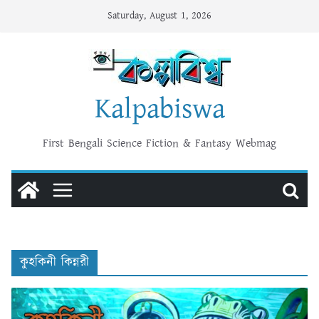
Skip
Saturday, August 1, 2026
to
content
Kalpabiswa
First Bengali Science Fiction & Fantasy Webmag
কুহকিনী কিন্নরী