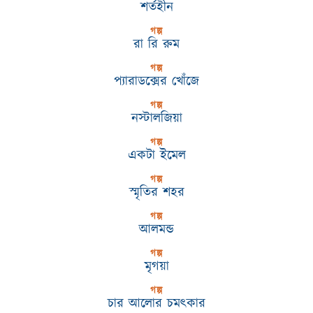
শর্তহীন
গল্প
রা রি রুম
গল্প
প্যারাডক্সের খোঁজে
গল্প
নস্টালজিয়া
গল্প
একটা ইমেল
গল্প
স্মৃতির শহর
গল্প
আলমন্ড
গল্প
মৃগয়া
গল্প
চার আলোর চমৎকার