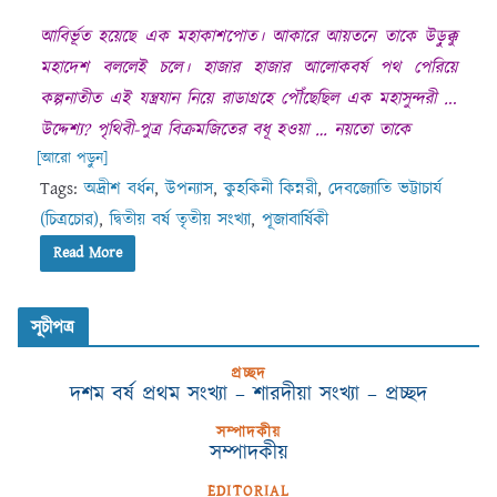
আবির্ভূত হয়েছে এক মহাকাশপোত
।
আকারে
আয়তনে তাকে উড়ুক্কু
মহাদেশ বললেই চলে
।
হাজার হাজার
আলোকবর্ষ পথ পেরিয়ে
কল্পনাতীত এই যন্ত্রযান নিয়ে রাডাগ্ৰহে পৌঁছেছিল এক মহাসুন্দরী
.
..
উদ্দেশ্য
? পৃথিবী-পুত্র বিক্ৰমজিতের বধূ হওয়া …
নয়তো
তাকে
[আরো পড়ুন]
Tags:
অদ্রীশ বর্ধন
,
উপন্যাস
,
কুহকিনী কিন্নরী
,
দেবজ্যোতি ভট্টাচার্য
(চিত্রচোর)
,
দ্বিতীয় বর্ষ তৃতীয় সংখ্যা
,
পূজাবার্ষিকী
Read More
সূচীপত্র
প্রচ্ছদ
দশম বর্ষ প্রথম সংখ্যা – শারদীয়া সংখ্যা – প্রচ্ছদ
সম্পাদকীয়
সম্পাদকীয়
EDITORIAL