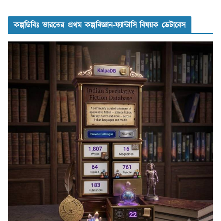
কল্পডিবিঃ ভারতের প্রথম কল্পবিজ্ঞান-ফ্যান্টাসি বিষয়ক ডেটাবেস