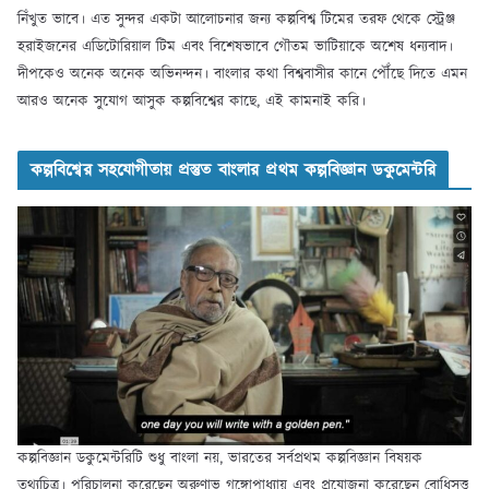
নিঁখুত ভাবে। এত সুন্দর একটা আলোচনার জন্য কল্পবিশ্ব টিমের তরফ থেকে স্ট্রেঞ্জ
হরাইজনের এডিটোরিয়াল টিম এবং বিশেষভাবে গৌতম ভাটিয়াকে অশেষ ধন্যবাদ।
দীপকেও অনেক অনেক অভিনন্দন। বাংলার কথা বিশ্ববাসীর কানে পৌঁছে দিতে এমন
আরও অনেক সুযোগ আসুক কল্পবিশ্বের কাছে, এই কামনাই করি।
কল্পবিশ্বের সহযোগীতায় প্রস্তুত বাংলার প্রথম কল্পবিজ্ঞান ডকুমেন্টরি
কল্পবিজ্ঞান ডকুমেন্টরিটি শুধু বাংলা নয়, ভারতের সর্বপ্রথম কল্পবিজ্ঞান বিষয়ক
তথ্যচিত্র। পরিচালনা করেছেন অরুণাভ গঙ্গোপাধ্যায় এবং প্রযোজনা করেছেন বোধিসত্ত্ব