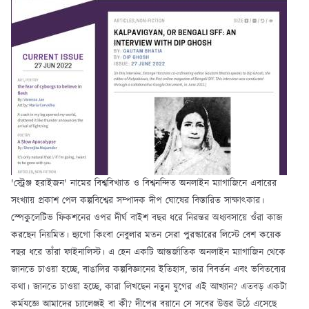
'স্ট্রেঞ্জ হরাইজন' নামের বিশ্ববিখ্যাত ও বিশ্বনন্দিত অনলাইন ম্যাগাজিনে এবারের
সংখ্যায় প্রকাশ পেল কল্পবিশ্বের সম্পাদক দীপ ঘোষের বিস্তারিত সাক্ষাৎকার।
স্পেকুলেটিভ ফিকশনের ওপর দীর্ঘ বাইশ বছর ধরে নিরন্তর অধ্যবসায়ে ওঁরা কাজ
করছেন নিয়মিত। হ্যুগো কিংবা নেবুলার মতন সেরা পুরস্কারের লিস্টে বেশ কয়েক
বছর ধরে তাঁরা ফাইনালিস্ট। এ হেন একটি আন্তর্জাতিক অনলাইন ম্যাগাজিন থেকে
জানতে চাওয়া হচ্ছে, বাঙালির কল্পবিজ্ঞানের ইতিহাস, তার বিবর্তন এবং ভবিতব্যের
কথা। জানতে চাওয়া হচ্ছে, কারা লিখছেন নতুন যুগের এই আখ্যান? এতবড় একটা
কর্মযজ্ঞে আমাদের চ্যালেঞ্জই বা কী? দীপের বয়ানে সে সবের উত্তর উঠে এসেছে