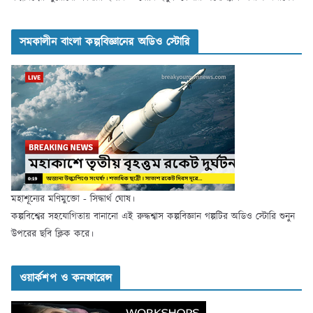
সমকালীন বাংলা কল্পবিজ্ঞানের অডিও স্টোরি
মহাশূন্যের মণিমুক্তো - সিদ্ধার্থ ঘোষ।
কল্পবিশ্বের সহযোগিতায় বানানো এই রুদ্ধশ্বাস কল্পবিজ্ঞান গল্পটির অডিও স্টোরি শুনুন
উপরের ছবি ক্লিক করে।
ওয়ার্কশপ ও কনফারেন্স