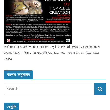
কল্পবিজ্ঞানের ওয়ার্কশপ ও কনফারেন্স - পূর্ব ভারতে এই প্রথম। ২২ থেকে ২৪শে
নভেম্বর, ২০১৮। থিম - ফ্র্যাঙ্কেনস্টেইনের ২০০ বছর। আরো জানতে ক্লিক করুন
এখানে।
বাংলায় অনুসন্ধান
সংযুক্তি