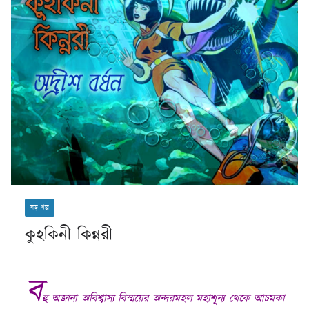
বড় গল্প
কুহকিনী কিন্নরী
ব
হু
অজানা অবিশ্বাস্য বিস্ময়ের অন্দরমহল মহাশূন্য থেকে আচমকা