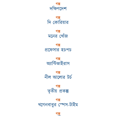
গল্প
দক্ষিণদেশ
গল্প
দি কোরিয়ার
গল্প
মনের খোঁজ
গল্প
প্রফেসার হচপচ
গল্প
অ্যান্টিভাইরাস
গল্প
নীল আলোর টর্চ
গল্প
তৃতীয় প্রকল্প
গল্প
খগেনবাবুর স্পেস-টাইম
গল্প