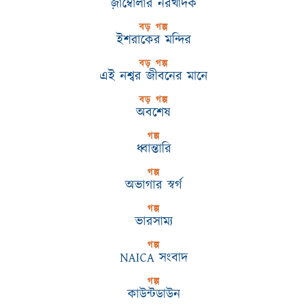
জ়াম্বোলার নরখাদক
বড় গল্প
ইশরাকের মন্দির
বড় গল্প
এই নশ্বর জীবনের মানে
বড় গল্প
অবশেষ
গল্প
ধ্বান্তারি
গল্প
অভাগার স্বর্গ
গল্প
ভারসাম্য
গল্প
NAICA সংবাদ
গল্প
কাউন্টডাউন