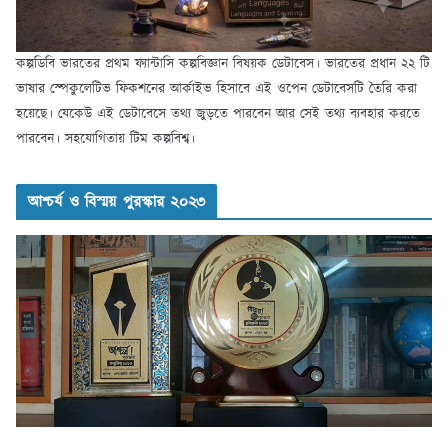
কল্পডিবি ভারতের প্রথম ফ্যান্টাসি কল্পবিজ্ঞান বিষয়ক ডেটাবেস। ভারতের প্রধান ২২ টি
ভাষার স্পেকুলেটিভ ফিকশনের আর্কাইভ হিসাবে এই ওপেন ডেটাবেসটি তৈরি করা
হয়েছে। যেকেউ এই ডেটাবেসে তথ্য জুড়তে পারবেন আর সেই তথ্য ব্যবহার করতে
পারবেন। সহযোগিতায় টিম কল্পবিশ্ব।
আশ্চর্য ও বিস্ময় পুরস্কার ২০২৩