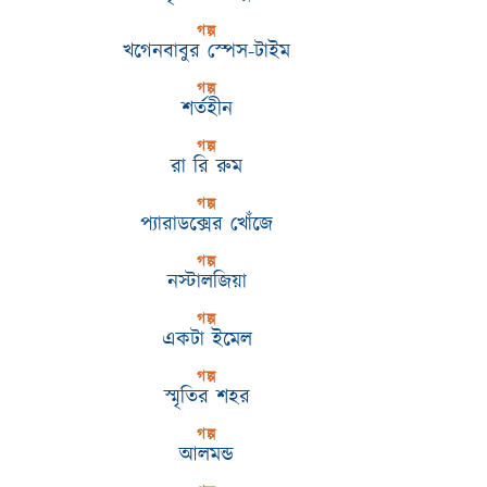
গল্প
খগেনবাবুর স্পেস-টাইম
গল্প
শর্তহীন
গল্প
রা রি রুম
গল্প
প্যারাডক্সের খোঁজে
গল্প
নস্টালজিয়া
গল্প
একটা ইমেল
গল্প
স্মৃতির শহর
গল্প
আলমন্ড