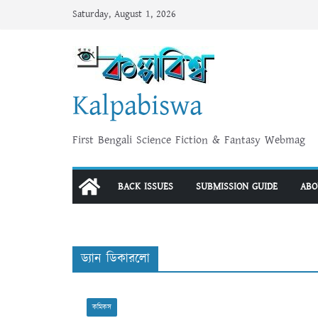
Skip
Saturday, August 1, 2026
to
content
Kalpabiswa
First Bengali Science Fiction & Fantasy Webmag
BACK ISSUES
SUBMISSION GUIDE
ABO
ড্যান ডিকারলো
কমিকস