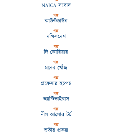
গল্প
NAICA সংবাদ
গল্প
কাউন্টডাউন
গল্প
দক্ষিণদেশ
গল্প
দি কোরিয়ার
গল্প
মনের খোঁজ
গল্প
প্রফেসার হচপচ
গল্প
অ্যান্টিভাইরাস
গল্প
নীল আলোর টর্চ
গল্প
তৃতীয় প্রকল্প