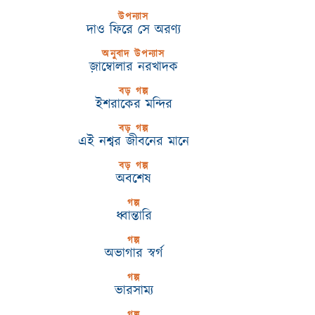
উপন্যাস
দাও ফিরে সে অরণ্য
অনুবাদ উপন্যাস
জ়াম্বোলার নরখাদক
বড় গল্প
ইশরাকের মন্দির
বড় গল্প
এই নশ্বর জীবনের মানে
বড় গল্প
অবশেষ
গল্প
ধ্বান্তারি
গল্প
অভাগার স্বর্গ
গল্প
ভারসাম্য