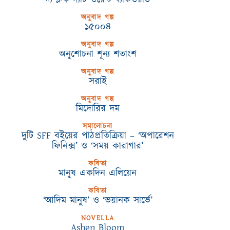
অনুবাদ গল্প
১৫০০৪
অনুবাদ গল্প
অনুশোচনা শূন্য শতাংশ
অনুবাদ গল্প
সরাই
অনুবাদ গল্প
মিদোরির দম
সমালোচনা
দুটি SFF বইয়ের পাঠপ্রতিক্রিয়া – ‘অপারেশন
ফিনিক্স’ ও ‘সময় কারাগার’
কবিতা
মানুষ একদিন এলিয়েন
কবিতা
‘আদিম মানুষ’ ও ‘ভয়ানক সার্ভে’
NOVELLA
Ashen Bloom