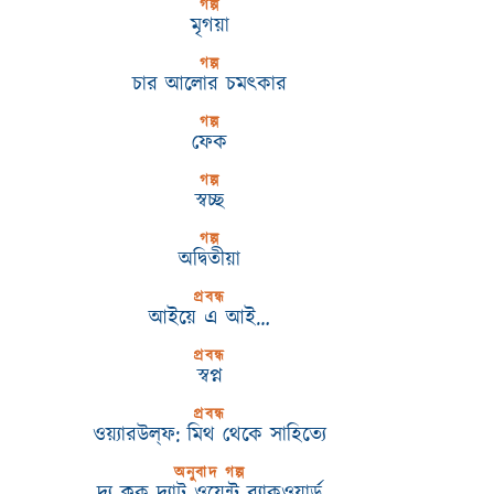
গল্প
মৃগয়া
গল্প
চার আলোর চমৎকার
গল্প
ফেক
গল্প
স্বচ্ছ
গল্প
অদ্বিতীয়া
প্রবন্ধ
আইয়ে এ আই…
প্রবন্ধ
স্বপ্ন
প্রবন্ধ
ওয়্যারউল্‌ফ: মিথ থেকে সাহিত্যে
অনুবাদ গল্প
দ্য ক্লক দ্যাট ওয়েন্ট ব্যাকওয়ার্ড