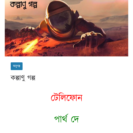
অনুগল্প
কল্পাণু গল্প
টেলিফোন
পার্থ দে