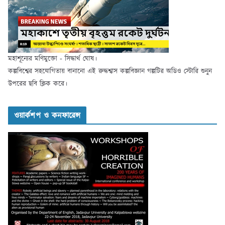
মহাশূন্যের মণিমুক্তো - সিদ্ধার্থ ঘোষ।
কল্পবিশ্বের সহযোগিতায় বানানো এই রুদ্ধশ্বাস কল্পবিজ্ঞান গল্পটির অডিও স্টোরি শুনুন
উপরের ছবি ক্লিক করে।
ওয়ার্কশপ ও কনফারেন্স