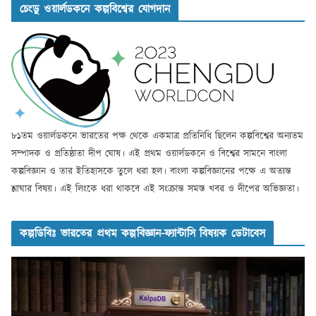
চেংডু ওয়ার্লডকনে কল্পবিশ্বের যোগদান
৮১তম ওয়ার্লডকনে ভারতের পক্ষ থেকে একমাত্র প্রতিনিধি ছিলেন কল্পবিশ্বের অন্যতম
সম্পাদক ও প্রতিষ্ঠাতা দীপ ঘোষ। এই প্রথম ওয়ার্লডকনে ও বিশ্বের সামনে বাংলা
কল্পবিজ্ঞান ও তার ইতিহাসকে তুলে ধরা হল। বাংলা কল্পবিজ্ঞানের পক্ষে এ অত্যন্ত
শ্লাঘার বিষয়। এই লিংকে ধরা থাকবে এই সংক্রান্ত সমস্ত খবর ও দীপের অভিজ্ঞতা।
কল্পডিবিঃ ভারতের প্রথম কল্পবিজ্ঞান-ফ্যান্টাসি বিষয়ক ডেটাবেস