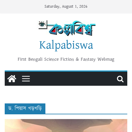
Skip
Saturday, August 1, 2026
to
content
Kalpabiswa
First Bengali Science Fiction & Fantasy Webmag
ড. পিয়াস গড়গড়ি