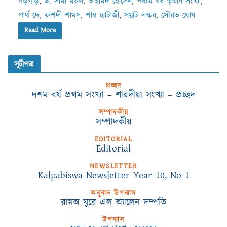
গড়গড়ি
,
ড. সাম্য মণ্ডল
,
তাহমিদ হোসেন
,
পঞ্চম বর্ষ তৃতীয় সংখ্যা
,
পার্থ দে
,
রুশদী শামস
,
শাম্ব চ্যাটার্জী
,
সম্রাট লস্কর
,
সৌরভ ঘোষ
Read More
সূচীপত্র
প্রচ্ছদ
দশম বর্ষ প্রথম সংখ্যা – শারদীয়া সংখ্যা – প্রচ্ছদ
সম্পাদকীয়
সম্পাদকীয়
EDITORIAL
Editorial
NEWSLETTER
Kalpabiswa Newsletter Year 10, No 1
অনুবাদ উপন্যাস
রামঅ ঘুরে এল অ্যালেন দম্পতি
উপন্যাস