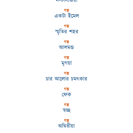
নস্টালজিয়া
গল্প
একটা ইমেল
গল্প
স্মৃতির শহর
গল্প
আলমন্ড
গল্প
মৃগয়া
গল্প
চার আলোর চমৎকার
গল্প
ফেক
গল্প
স্বচ্ছ
গল্প
অদ্বিতীয়া