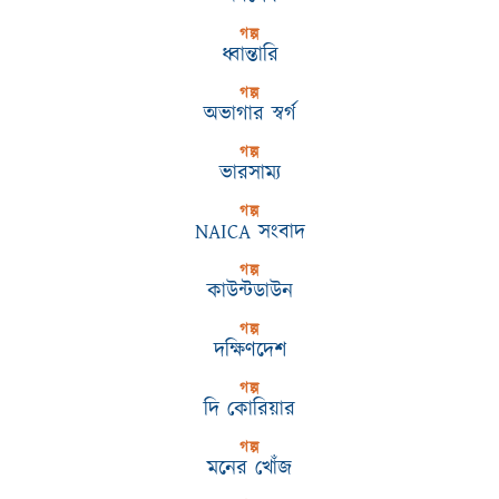
গল্প
ধ্বান্তারি
গল্প
অভাগার স্বর্গ
গল্প
ভারসাম্য
গল্প
NAICA সংবাদ
গল্প
কাউন্টডাউন
গল্প
দক্ষিণদেশ
গল্প
দি কোরিয়ার
গল্প
মনের খোঁজ