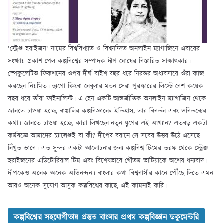
'স্ট্রেঞ্জ হরাইজন' নামের বিশ্ববিখ্যাত ও বিশ্বনন্দিত অনলাইন ম্যাগাজিনে এবারের
সংখ্যায় প্রকাশ পেল কল্পবিশ্বের সম্পাদক দীপ ঘোষের বিস্তারিত সাক্ষাৎকার।
স্পেকুলেটিভ ফিকশনের ওপর দীর্ঘ বাইশ বছর ধরে নিরন্তর অধ্যবসায়ে ওঁরা কাজ
করছেন নিয়মিত। হ্যুগো কিংবা নেবুলার মতন সেরা পুরস্কারের লিস্টে বেশ কয়েক
বছর ধরে তাঁরা ফাইনালিস্ট। এ হেন একটি আন্তর্জাতিক অনলাইন ম্যাগাজিন থেকে
জানতে চাওয়া হচ্ছে, বাঙালির কল্পবিজ্ঞানের ইতিহাস, তার বিবর্তন এবং ভবিতব্যের
কথা। জানতে চাওয়া হচ্ছে, কারা লিখছেন নতুন যুগের এই আখ্যান? এতবড় একটা
কর্মযজ্ঞে আমাদের চ্যালেঞ্জই বা কী? দীপের বয়ানে সে সবের উত্তর উঠে এসেছে
নিঁখুত ভাবে। এত সুন্দর একটা আলোচনার জন্য কল্পবিশ্ব টিমের তরফ থেকে স্ট্রেঞ্জ
হরাইজনের এডিটোরিয়াল টিম এবং বিশেষভাবে গৌতম ভাটিয়াকে অশেষ ধন্যবাদ।
দীপকেও অনেক অনেক অভিনন্দন। বাংলার কথা বিশ্ববাসীর কানে পৌঁছে দিতে এমন
আরও অনেক সুযোগ আসুক কল্পবিশ্বের কাছে, এই কামনাই করি।
কল্পবিশ্বের সহযোগীতায় প্রস্তুত বাংলার প্রথম কল্পবিজ্ঞান ডকুমেন্টরি