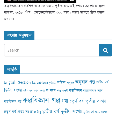
কল্পবিজ্ঞানের ওয়ার্কশপ ও কনফারেন্স - পূর্ব ভারতে এই প্রথম। ২২ থেকে ২৪শে
নভেম্বর, ২০১৮। থিম - ফ্র্যাঙ্কেনস্টেইনের ২০০ বছর। আরো জানতে ক্লিক করুন
এখানে।
বাংলায় অনুসন্ধান
সংযুক্তি
অনুবাদ গল্প
English Section
অষ্টম বর্ষ
অঙ্কিতা
kalpabiswa y7n1
অনুবাদ
দ্বিতীয় সংখ্যা
কল্পবিজ্ঞান
উপন্যাস
কল্পবিজ্ঞান উপন্যাস
অষ্টম বর্ষ প্রথম সংখ্যা
ঋজু গাঙ্গুলী
কল্পবিজ্ঞান গল্প
গল্প
চতুর্থ বর্ষ তৃতীয় সংখ্যা
কল্পবিজ্ঞান গল্প
তৃতীয় বর্ষ তৃতীয় সংখ্যা
চতুর্থ বর্ষ প্রথম সংখ্যা
জটায়ু
তৃতীয় বর্ষ প্রথম সংখ্যা