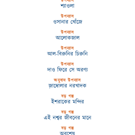
উপন্যাস
শ্যাওলা
উপন্যাস
ওসানার খোঁজে
উপন্যাস
আলোকজাল
উপন্যাস
আল-বিরুনির চিরুনি
উপন্যাস
দাও ফিরে সে অরণ্য
অনুবাদ উপন্যাস
জ়াম্বোলার নরখাদক
বড় গল্প
ইশরাকের মন্দির
বড় গল্প
এই নশ্বর জীবনের মানে
বড় গল্প
অবশেষ