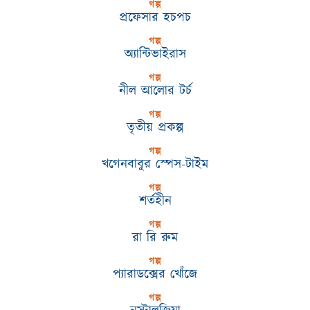
গল্প
প্রফেসার হচপচ
গল্প
অ্যান্টিভাইরাস
গল্প
নীল আলোর টর্চ
গল্প
তৃতীয় প্রকল্প
গল্প
খগেনবাবুর স্পেস-টাইম
গল্প
শর্তহীন
গল্প
রা রি রুম
গল্প
প্যারাডক্সের খোঁজে
গল্প