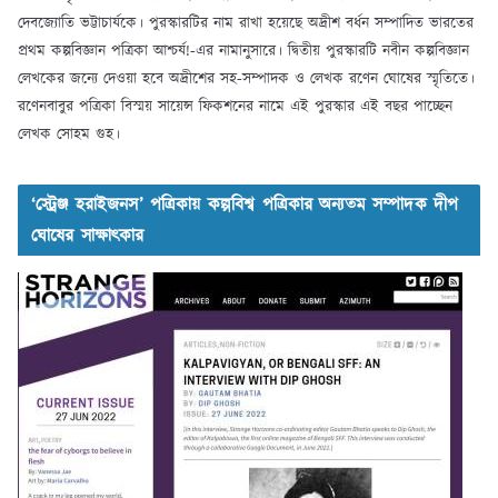
দেবজ্যোতি ভট্টাচার্যকে। পুরস্কারটির নাম রাখা হয়েছে অদ্রীশ বর্ধন সম্পাদিত ভারতের
প্রথম কল্পবিজ্ঞান পত্রিকা আশ্চর্য!-এর নামানুসারে। দ্বিতীয় পুরস্কারটি নবীন কল্পবিজ্ঞান
লেখকের জন্যে দেওয়া হবে অদ্রীশের সহ-সম্পাদক ও লেখক রণেন ঘোষের স্মৃতিতে।
রণেনবাবুর পত্রিকা বিস্ময় সায়েন্স ফিকশনের নামে এই পুরস্কার এই বছর পাচ্ছেন
লেখক সোহম গুহ।
‘স্ট্রেঞ্জ হরাইজনস’ পত্রিকায় কল্পবিশ্ব পত্রিকার অন্যতম সম্পাদক দীপ
ঘোষের সাক্ষাৎকার