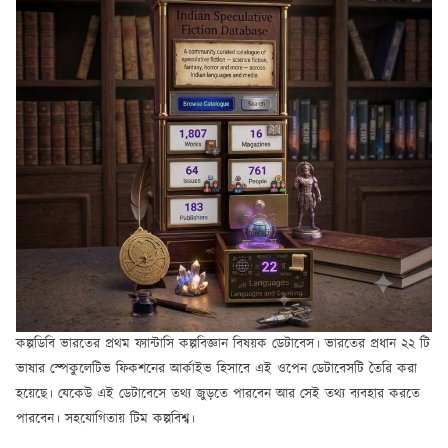
কল্পডিবি ভারতের প্রথম ফ্যান্টাসি কল্পবিজ্ঞান বিষয়ক ডেটাবেস। ভারতের প্রধান ২২ টি
ভাষার স্পেকুলেটিভ ফিকশনের আর্কাইভ হিসাবে এই ওপেন ডেটাবেসটি তৈরি করা
হয়েছে। যেকেউ এই ডেটাবেসে তথ্য জুড়তে পারবেন আর সেই তথ্য ব্যবহার করতে
পারবেন। সহযোগিতায় টিম কল্পবিশ্ব।