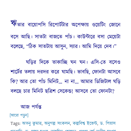
ঋ
তার বায়োপসি রিপোর্টটার অপেক্ষায় ওয়েটিং জোনে
বসে আছি। সাতটা বাজতে পাঁচ। কাউন্টারে বসা মেয়েটা
বলেছে, “ঠিক সাতটায় আসুন, স্যার। আমি দিয়ে দেব।”
ঘড়ির দিকে তাকাচ্ছি ঘন ঘন। এসি-তে বসেও
শার্টের তলায় দরদর করে ঘামছি। ভাবছি, ফোনটা আসবে
কি? আর তো পাঁচ মিনিট… না না… আমার ডিজিটাল ঘড়ি
বলছে চার মিনিট ছত্রিশ সেকেন্ড! আসবে তো ফোনটা?
আজ পর্যন্ত
[আরো পড়ুন]
Tags:
অতনু কুমার
,
অনুগল্প সংকলন
,
কল্পবিশ্ব ইভেন্ট
,
ড. পিয়াস