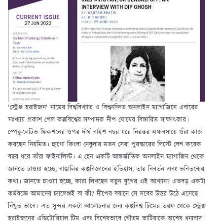
'স্ট্রেঞ্জ হরাইজন' নামের বিশ্ববিখ্যাত ও বিশ্বনন্দিত অনলাইন ম্যাগাজিনে এবারের
সংখ্যায় প্রকাশ পেল কল্পবিশ্বের সম্পাদক দীপ ঘোষের বিস্তারিত সাক্ষাৎকার।
স্পেকুলেটিভ ফিকশনের ওপর দীর্ঘ বাইশ বছর ধরে নিরন্তর অধ্যবসায়ে ওঁরা কাজ
করছেন নিয়মিত। হ্যুগো কিংবা নেবুলার মতন সেরা পুরস্কারের লিস্টে বেশ কয়েক
বছর ধরে তাঁরা ফাইনালিস্ট। এ হেন একটি আন্তর্জাতিক অনলাইন ম্যাগাজিন থেকে
জানতে চাওয়া হচ্ছে, বাঙালির কল্পবিজ্ঞানের ইতিহাস, তার বিবর্তন এবং ভবিতব্যের
কথা। জানতে চাওয়া হচ্ছে, কারা লিখছেন নতুন যুগের এই আখ্যান? এতবড় একটা
কর্মযজ্ঞে আমাদের চ্যালেঞ্জই বা কী? দীপের বয়ানে সে সবের উত্তর উঠে এসেছে
নিঁখুত ভাবে। এত সুন্দর একটা আলোচনার জন্য কল্পবিশ্ব টিমের তরফ থেকে স্ট্রেঞ্জ
হরাইজনের এডিটোরিয়াল টিম এবং বিশেষভাবে গৌতম ভাটিয়াকে অশেষ ধন্যবাদ।