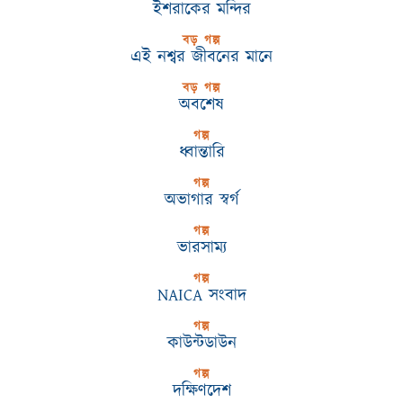
ইশরাকের মন্দির
বড় গল্প
এই নশ্বর জীবনের মানে
বড় গল্প
অবশেষ
গল্প
ধ্বান্তারি
গল্প
অভাগার স্বর্গ
গল্প
ভারসাম্য
গল্প
NAICA সংবাদ
গল্প
কাউন্টডাউন
গল্প
দক্ষিণদেশ