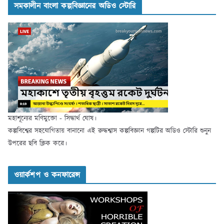
সমকালীন বাংলা কল্পবিজ্ঞানের অডিও স্টোরি
মহাশূন্যের মণিমুক্তো - সিদ্ধার্থ ঘোষ।
কল্পবিশ্বের সহযোগিতায় বানানো এই রুদ্ধশ্বাস কল্পবিজ্ঞান গল্পটির অডিও স্টোরি শুনুন
উপরের ছবি ক্লিক করে।
ওয়ার্কশপ ও কনফারেন্স