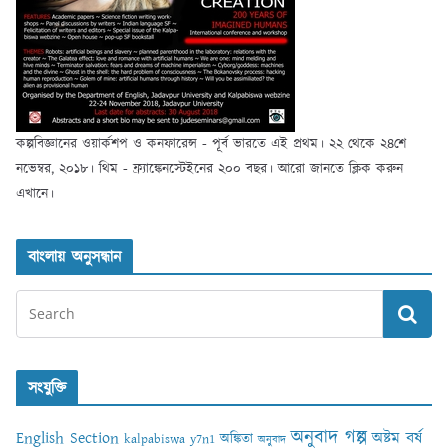
কল্পবিজ্ঞানের ওয়ার্কশপ ও কনফারেন্স - পূর্ব ভারতে এই প্রথম। ২২ থেকে ২৪শে
নভেম্বর, ২০১৮। থিম - ফ্র্যাঙ্কেনস্টেইনের ২০০ বছর। আরো জানতে ক্লিক করুন
এখানে।
বাংলায় অনুসন্ধান
সংযুক্তি
অনুবাদ গল্প
English Section
অষ্টম বর্ষ
অঙ্কিতা
kalpabiswa y7n1
অনুবাদ