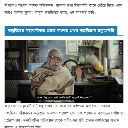
দীপকেও অনেক অনেক অভিনন্দন। বাংলার কথা বিশ্ববাসীর কানে পৌঁছে দিতে এমন
আরও অনেক সুযোগ আসুক কল্পবিশ্বের কাছে, এই কামনাই করি।
কল্পবিশ্বের সহযোগীতায় প্রস্তুত বাংলার প্রথম কল্পবিজ্ঞান ডকুমেন্টরি
কল্পবিজ্ঞান ডকুমেন্টরিটি শুধু বাংলা নয়, ভারতের সর্বপ্রথম কল্পবিজ্ঞান বিষয়ক
তথ্যচিত্র। পরিচালনা করেছেন অরুণাভ গঙ্গোপাধ্যায় এবং প্রযোজনা করেছেন বোধিসত্ত্ব
চট্টোপাধ্যায়। তথ্যচিত্রটির পরিকল্পনা থেকে শুটিং-এর প্রতি ক্ষেত্রে কল্পবিশ্বের প্রত্যক্ষ
সাহায্য ও সহযোগিতা ছিল।