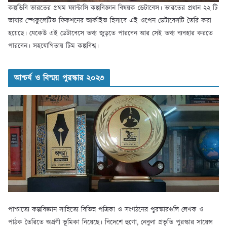
কল্পডিবি ভারতের প্রথম ফ্যান্টাসি কল্পবিজ্ঞান বিষয়ক ডেটাবেস। ভারতের প্রধান ২২ টি
ভাষার স্পেকুলেটিভ ফিকশনের আর্কাইভ হিসাবে এই ওপেন ডেটাবেসটি তৈরি করা
হয়েছে। যেকেউ এই ডেটাবেসে তথ্য জুড়তে পারবেন আর সেই তথ্য ব্যবহার করতে
পারবেন। সহযোগিতায় টিম কল্পবিশ্ব।
আশ্চর্য ও বিস্ময় পুরস্কার ২০২৩
পাশ্চাত্যে কল্পবিজ্ঞান সাহিত্যে বিভিন্ন পত্রিকা ও সংগঠনের পুরস্কারগুলি লেখক ও
পাঠক তৈরিতে অগ্রণী ভূমিকা নিয়েছে। বিদেশে হুগো, নেবুলা প্রভৃতি পুরস্কার সায়েন্স