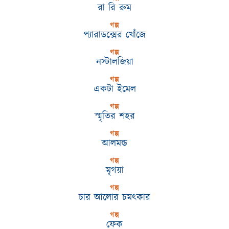
রা রি রুম
গল্প
প্যারাডক্সের খোঁজে
গল্প
নস্টালজিয়া
গল্প
একটা ইমেল
গল্প
স্মৃতির শহর
গল্প
আলমন্ড
গল্প
মৃগয়া
গল্প
চার আলোর চমৎকার
গল্প
ফেক