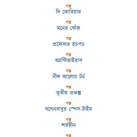
গল্প
দি কোরিয়ার
গল্প
মনের খোঁজ
গল্প
প্রফেসার হচপচ
গল্প
অ্যান্টিভাইরাস
গল্প
নীল আলোর টর্চ
গল্প
তৃতীয় প্রকল্প
গল্প
খগেনবাবুর স্পেস-টাইম
গল্প
শর্তহীন
গল্প