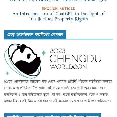
ENGLISH ARTICLE
An Introspection of ChatGPT in the light of
Intellectual Property Rights
চেংডু ওয়ার্লডকনে কল্পবিশ্বের যোগদান
৮১তম ওয়ার্লডকনে ভারতের পক্ষ থেকে একমাত্র প্রতিনিধি ছিলেন কল্পবিশ্বের অন্যতম
সম্পাদক ও প্রতিষ্ঠাতা দীপ ঘোষ। এই প্রথম ওয়ার্লডকনে ও বিশ্বের সামনে বাংলা
কল্পবিজ্ঞান ও তার ইতিহাসকে তুলে ধরা হল। বাংলা কল্পবিজ্ঞানের পক্ষে এ অত্যন্ত
শ্লাঘার বিষয়। এই লিংকে ধরা থাকবে এই সংক্রান্ত সমস্ত খবর ও দীপের অভিজ্ঞতা।