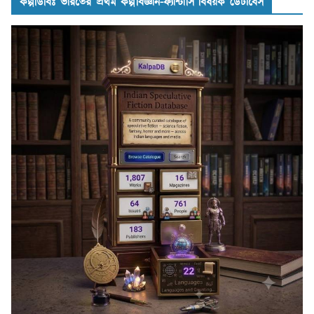
কল্পডিবিঃ ভারতের প্রথম কল্পবিজ্ঞান-ফ্যান্টাসি বিষয়ক ডেটাবেস