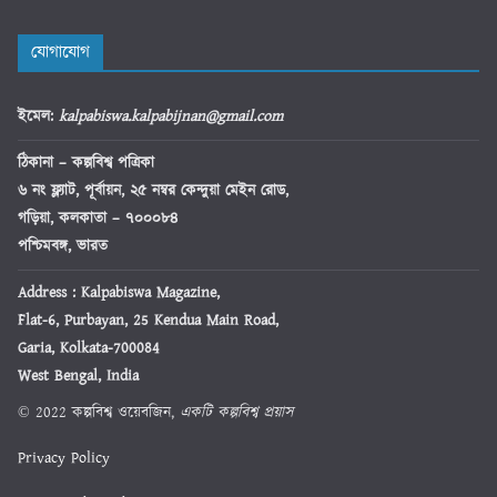
যোগাযোগ
ইমেল
:
kalpabiswa.kalpabijnan@gmail.com
ঠিকানা
– কল্পবিশ্ব পত্রিকা
৬ নং ফ্ল্যাট, পূর্বায়ন, ২৫ নম্বর কেন্দুয়া মেইন রোড,
গড়িয়া, কলকাতা – ৭০০০৮৪
পশ্চিমবঙ্গ, ভারত
Address : Kalpabiswa Magazine,
Flat-6, Purbayan, 25 Kendua Main Road,
Garia, Kolkata-700084
West Bengal, India
© 2022 কল্পবিশ্ব ওয়েবজিন,
একটি কল্পবিশ্ব প্রয়াস
Privacy Policy