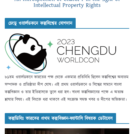
Intellectual Property Rights
চেংডু ওয়ার্লডকনে কল্পবিশ্বের যোগদান
৮১তম ওয়ার্লডকনে ভারতের পক্ষ থেকে একমাত্র প্রতিনিধি ছিলেন কল্পবিশ্বের অন্যতম
সম্পাদক ও প্রতিষ্ঠাতা দীপ ঘোষ। এই প্রথম ওয়ার্লডকনে ও বিশ্বের সামনে বাংলা
কল্পবিজ্ঞান ও তার ইতিহাসকে তুলে ধরা হল। বাংলা কল্পবিজ্ঞানের পক্ষে এ অত্যন্ত
শ্লাঘার বিষয়। এই লিংকে ধরা থাকবে এই সংক্রান্ত সমস্ত খবর ও দীপের অভিজ্ঞতা।
কল্পডিবিঃ ভারতের প্রথম কল্পবিজ্ঞান-ফ্যান্টাসি বিষয়ক ডেটাবেস