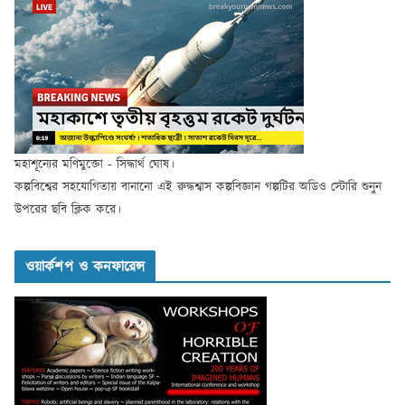
মহাশূন্যের মণিমুক্তো - সিদ্ধার্থ ঘোষ।
কল্পবিশ্বের সহযোগিতায় বানানো এই রুদ্ধশ্বাস কল্পবিজ্ঞান গল্পটির অডিও স্টোরি শুনুন
উপরের ছবি ক্লিক করে।
ওয়ার্কশপ ও কনফারেন্স