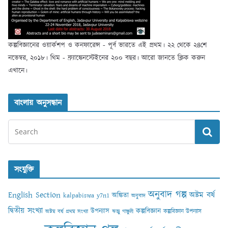
কল্পবিজ্ঞানের ওয়ার্কশপ ও কনফারেন্স - পূর্ব ভারতে এই প্রথম। ২২ থেকে ২৪শে
নভেম্বর, ২০১৮। থিম - ফ্র্যাঙ্কেনস্টেইনের ২০০ বছর। আরো জানতে ক্লিক করুন
এখানে।
বাংলায় অনুসন্ধান
সংযুক্তি
অনুবাদ গল্প
English Section
অষ্টম বর্ষ
অঙ্কিতা
kalpabiswa y7n1
অনুবাদ
দ্বিতীয় সংখ্যা
কল্পবিজ্ঞান
উপন্যাস
কল্পবিজ্ঞান উপন্যাস
অষ্টম বর্ষ প্রথম সংখ্যা
ঋজু গাঙ্গুলী