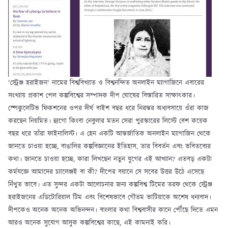
'স্ট্রেঞ্জ হরাইজন' নামের বিশ্ববিখ্যাত ও বিশ্বনন্দিত অনলাইন ম্যাগাজিনে এবারের
সংখ্যায় প্রকাশ পেল কল্পবিশ্বের সম্পাদক দীপ ঘোষের বিস্তারিত সাক্ষাৎকার।
স্পেকুলেটিভ ফিকশনের ওপর দীর্ঘ বাইশ বছর ধরে নিরন্তর অধ্যবসায়ে ওঁরা কাজ
করছেন নিয়মিত। হ্যুগো কিংবা নেবুলার মতন সেরা পুরস্কারের লিস্টে বেশ কয়েক
বছর ধরে তাঁরা ফাইনালিস্ট। এ হেন একটি আন্তর্জাতিক অনলাইন ম্যাগাজিন থেকে
জানতে চাওয়া হচ্ছে, বাঙালির কল্পবিজ্ঞানের ইতিহাস, তার বিবর্তন এবং ভবিতব্যের
কথা। জানতে চাওয়া হচ্ছে, কারা লিখছেন নতুন যুগের এই আখ্যান? এতবড় একটা
কর্মযজ্ঞে আমাদের চ্যালেঞ্জই বা কী? দীপের বয়ানে সে সবের উত্তর উঠে এসেছে
নিঁখুত ভাবে। এত সুন্দর একটা আলোচনার জন্য কল্পবিশ্ব টিমের তরফ থেকে স্ট্রেঞ্জ
হরাইজনের এডিটোরিয়াল টিম এবং বিশেষভাবে গৌতম ভাটিয়াকে অশেষ ধন্যবাদ।
দীপকেও অনেক অনেক অভিনন্দন। বাংলার কথা বিশ্ববাসীর কানে পৌঁছে দিতে এমন
আরও অনেক সুযোগ আসুক কল্পবিশ্বের কাছে, এই কামনাই করি।