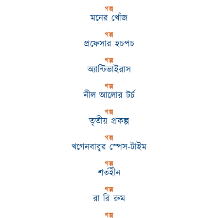
গল্প
মনের খোঁজ
গল্প
প্রফেসার হচপচ
গল্প
অ্যান্টিভাইরাস
গল্প
নীল আলোর টর্চ
গল্প
তৃতীয় প্রকল্প
গল্প
খগেনবাবুর স্পেস-টাইম
গল্প
শর্তহীন
গল্প
রা রি রুম
গল্প