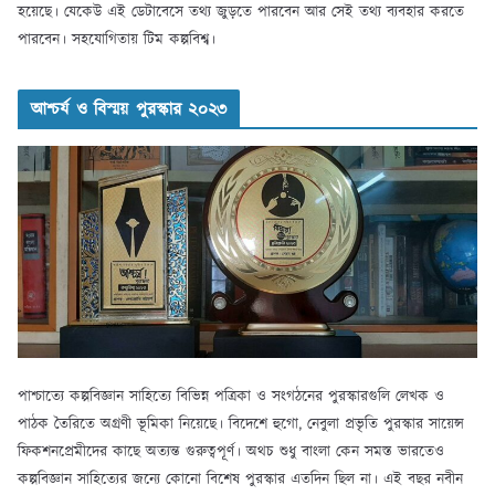
হয়েছে। যেকেউ এই ডেটাবেসে তথ্য জুড়তে পারবেন আর সেই তথ্য ব্যবহার করতে
পারবেন। সহযোগিতায় টিম কল্পবিশ্ব।
আশ্চর্য ও বিস্ময় পুরস্কার ২০২৩
পাশ্চাত্যে কল্পবিজ্ঞান সাহিত্যে বিভিন্ন পত্রিকা ও সংগঠনের পুরস্কারগুলি লেখক ও
পাঠক তৈরিতে অগ্রণী ভূমিকা নিয়েছে। বিদেশে হুগো, নেবুলা প্রভৃতি পুরস্কার সায়েন্স
ফিকশনপ্রেমীদের কাছে অত্যন্ত গুরুত্বপূর্ণ। অথচ শুধু বাংলা কেন সমস্ত ভারতেও
কল্পবিজ্ঞান সাহিত্যের জন্যে কোনো বিশেষ পুরস্কার এতদিন ছিল না। এই বছর নবীন