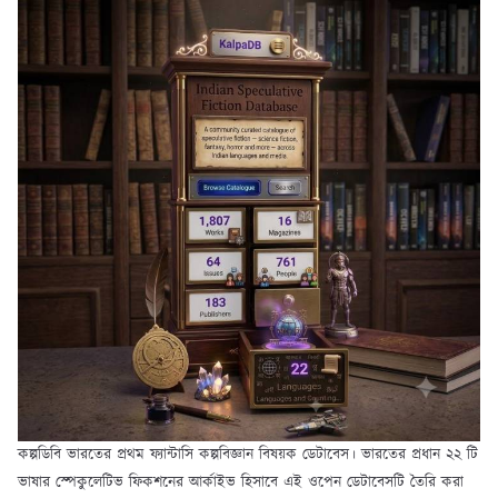
কল্পডিবি ভারতের প্রথম ফ্যান্টাসি কল্পবিজ্ঞান বিষয়ক ডেটাবেস। ভারতের প্রধান ২২ টি
ভাষার স্পেকুলেটিভ ফিকশনের আর্কাইভ হিসাবে এই ওপেন ডেটাবেসটি তৈরি করা