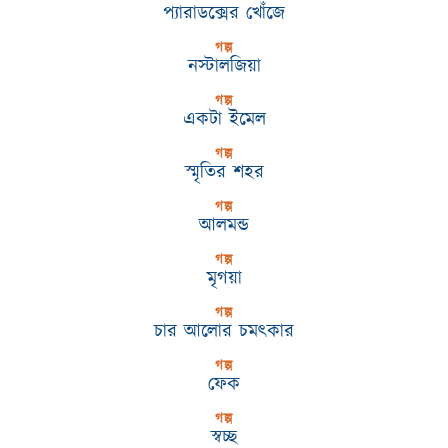
প্যারাডক্সের খোঁজে
গল্প
নস্টালজিয়া
গল্প
একটা ইমেল
গল্প
স্মৃতির শহর
গল্প
আলমন্ড
গল্প
মৃগয়া
গল্প
চার আলোর চমৎকার
গল্প
ফেক
গল্প
স্বচ্ছ