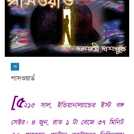
গল্প
পাসওয়ার্ড
[
৫
২১৫ সাল
,
ইন্ডিয়ানাল্যান্ডের ইস্ট বঙ্গ
সেক্টর। ৪ জুন
,
রাত ১ টা বেজে ৩৭ মিনিট