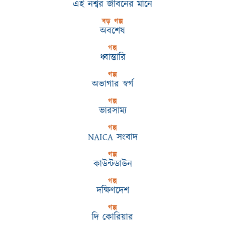
এই নশ্বর জীবনের মানে
বড় গল্প
অবশেষ
গল্প
ধ্বান্তারি
গল্প
অভাগার স্বর্গ
গল্প
ভারসাম্য
গল্প
NAICA সংবাদ
গল্প
কাউন্টডাউন
গল্প
দক্ষিণদেশ
গল্প
দি কোরিয়ার