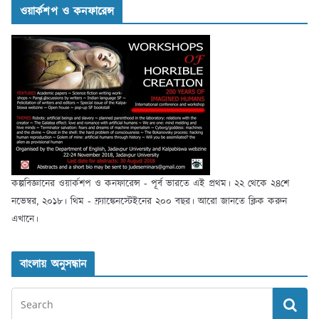
ওয়ার্কশপ ও কনফারেন্স
কল্পবিজ্ঞানের ওয়ার্কশপ ও কনফারেন্স - পূর্ব ভারতে এই প্রথম। ২২ থেকে ২৪শে
নভেম্বর, ২০১৮। থিম - ফ্র্যাঙ্কেনস্টেইনের ২০০ বছর। আরো জানতে ক্লিক করুন
এখানে।
বাংলায় অনুসন্ধান