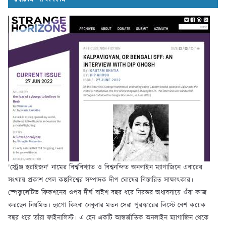
'স্ট্রেঞ্জ হরাইজন' নামের বিশ্ববিখ্যাত ও বিশ্বনন্দিত অনলাইন ম্যাগাজিনে এবারের
সংখ্যায় প্রকাশ পেল কল্পবিশ্বের সম্পাদক দীপ ঘোষের বিস্তারিত সাক্ষাৎকার।
স্পেকুলেটিভ ফিকশনের ওপর দীর্ঘ বাইশ বছর ধরে নিরন্তর অধ্যবসায়ে ওঁরা কাজ
করছেন নিয়মিত। হ্যুগো কিংবা নেবুলার মতন সেরা পুরস্কারের লিস্টে বেশ কয়েক
বছর ধরে তাঁরা ফাইনালিস্ট। এ হেন একটি আন্তর্জাতিক অনলাইন ম্যাগাজিন থেকে