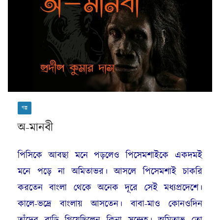
গল্প
অ-মানবী
পিসিকে আবছা মনে পড়লেও পিসেমশাইকে একদমই
মনে পড়ে না অমিতাভর। আসলে পিসেমশাই চাকরি
করতেন বাংলা থেকে অনেক দূরে সেই মধ্যপ্রদেশে।
কালে-ভদ্রে বাংলায় আসতেন। বাবা-মাও কোনওদিন