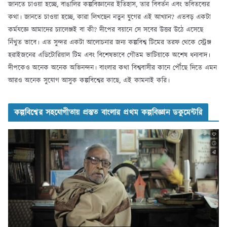
জানতে চাওয়া হচ্ছে, বাঙালির কল্পবিজ্ঞানের ইতিহাস, তার বিবর্তন এবং ভবিতব্যের
কথা। জানতে চাওয়া হচ্ছে, কারা লিখছেন নতুন যুগের এই আখ্যান? এতবড় একটা
কর্মযজ্ঞে আমাদের চ্যালেঞ্জই বা কী? দীপের বয়ানে সে সবের উত্তর উঠে এসেছে
নিঁখুত ভাবে। এত সুন্দর একটা আলোচনার জন্য কল্পবিশ্ব টিমের তরফ থেকে স্ট্রেঞ্জ
হরাইজনের এডিটোরিয়াল টিম এবং বিশেষভাবে গৌতম ভাটিয়াকে অশেষ ধন্যবাদ।
দীপকেও অনেক অনেক অভিনন্দন। বাংলার কথা বিশ্ববাসীর কানে পৌঁছে দিতে এমন
আরও অনেক সুযোগ আসুক কল্পবিশ্বের কাছে, এই কামনাই করি।
কল্পবিশ্বের সহযোগীতায় প্রস্তুত বাংলার প্রথম কল্পবিজ্ঞান ডকুমেন্টরি