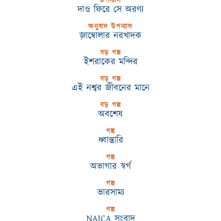
উপন্যাস
দাও ফিরে সে অরণ্য
অনুবাদ উপন্যাস
জ়াম্বোলার নরখাদক
বড় গল্প
ইশরাকের মন্দির
বড় গল্প
এই নশ্বর জীবনের মানে
বড় গল্প
অবশেষ
গল্প
ধ্বান্তারি
গল্প
অভাগার স্বর্গ
গল্প
ভারসাম্য
গল্প
NAICA সংবাদ