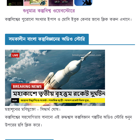
কল্পবিশ্বের পুরোনো সংখ্যার ইপাব ও মোবি ইবুক কেনার জন্যে ক্লিক করুন এখানে।
সমকালীন বাংলা কল্পবিজ্ঞানের অডিও স্টোরি
মহাশূন্যের মণিমুক্তো - সিদ্ধার্থ ঘোষ।
কল্পবিশ্বের সহযোগিতায় বানানো এই রুদ্ধশ্বাস কল্পবিজ্ঞান গল্পটির অডিও স্টোরি শুনুন
উপরের ছবি ক্লিক করে।