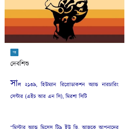
গল্প
দেবশিশু
সা
ল ২১৩৯, হিউম্যান রিপ্রোডাকশন অ্যান্ড নারচারিং
সেন্টার (এইচ আর এন সি), মিরশা সিটি
“মিস্টার অ্যান্ড মিসেস টি৯ ইউ ভি, আজকে আপনাদের