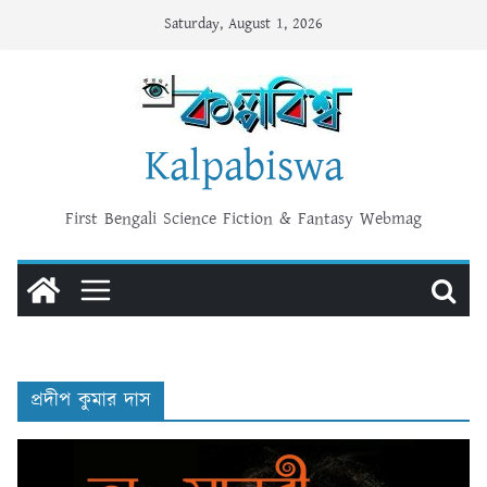
Skip
Saturday, August 1, 2026
to
content
Kalpabiswa
First Bengali Science Fiction & Fantasy Webmag
প্রদীপ কুমার দাস