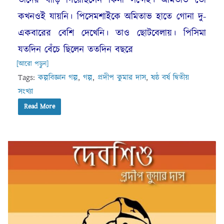
তাঁদের বাড়ি গিয়েছিলেন কিনা সন্দেহ। অমিতাভ তো
কখনওই যায়নি। পিসেমশাইকে অমিতাভ হাতে গোনা দু-
একবারের বেশি দেখেনি। তাও ছোটবেলায়। পিসিমা
যতদিন বেঁচে ছিলেন ততদিন বছরে
[আরো পড়ুন]
Tags:
কল্পবিজ্ঞান গল্প
,
গল্প
,
প্রদীপ কুমার দাস
,
ষষ্ঠ বর্ষ দ্বিতীয়
সংখ্যা
Read More