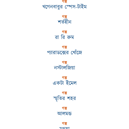
গল্প
খগেনবাবুর স্পেস-টাইম
গল্প
শর্তহীন
গল্প
রা রি রুম
গল্প
প্যারাডক্সের খোঁজে
গল্প
নস্টালজিয়া
গল্প
একটা ইমেল
গল্প
স্মৃতির শহর
গল্প
আলমন্ড
গল্প
মৃগয়া