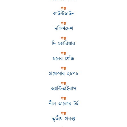
গল্প
কাউন্টডাউন
গল্প
দক্ষিণদেশ
গল্প
দি কোরিয়ার
গল্প
মনের খোঁজ
গল্প
প্রফেসার হচপচ
গল্প
অ্যান্টিভাইরাস
গল্প
নীল আলোর টর্চ
গল্প
তৃতীয় প্রকল্প