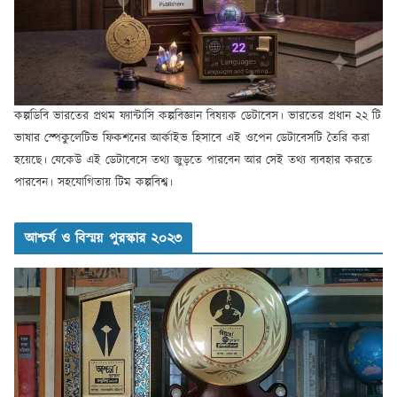
কল্পডিবি ভারতের প্রথম ফ্যান্টাসি কল্পবিজ্ঞান বিষয়ক ডেটাবেস। ভারতের প্রধান ২২ টি
ভাষার স্পেকুলেটিভ ফিকশনের আর্কাইভ হিসাবে এই ওপেন ডেটাবেসটি তৈরি করা
হয়েছে। যেকেউ এই ডেটাবেসে তথ্য জুড়তে পারবেন আর সেই তথ্য ব্যবহার করতে
পারবেন। সহযোগিতায় টিম কল্পবিশ্ব।
আশ্চর্য ও বিস্ময় পুরস্কার ২০২৩