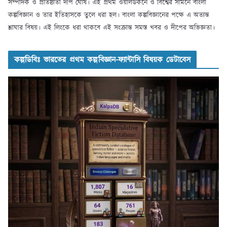
সম্পাদক ও প্রতিষ্ঠাতা দীপ ঘোষ। এই প্রথম ওয়ার্লডকনে ও বিশ্বের সামনে বাংলা
কল্পবিজ্ঞান ও তার ইতিহাসকে তুলে ধরা হল। বাংলা কল্পবিজ্ঞানের পক্ষে এ অত্যন্ত
শ্লাঘার বিষয়। এই লিংকে ধরা থাকবে এই সংক্রান্ত সমস্ত খবর ও দীপের অভিজ্ঞতা।
কল্পডিবিঃ ভারতের প্রথম কল্পবিজ্ঞান-ফ্যান্টাসি বিষয়ক ডেটাবেস