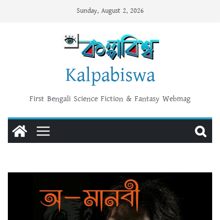
Skip
Sunday, August 2, 2026
to
content
Kalpabiswa
First Bengali Science Fiction & Fantasy Webmag