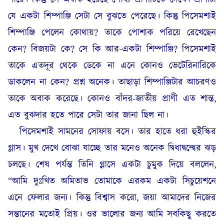
যে একটা শিম্পাঞ্জি সেটা সে বুঝতে পেরেছে। কিন্তু পিসেমশাই
শিম্পাঞ্জি পেলেন কোথায়? তাকে পোশাক পরিয়ে রেখেছেন
কেন? বিজয়টা কে? সে কি আর-একটা শিম্পাঞ্জি? পিসেমশাই
তাকে এতদূর থেকে ডেকে না এনে কোনও ভেটেরিনারিকে
ডাকলেন না কেন? প্রশ্ন অনেক। তাছাড়া শিম্পাঞ্জিটার আচরণও
তাকে অবাক করেছে। কোনও বাঁদর-জাতীয় প্রাণী এত শান্ত,
এত বুঝদার হতে পারে সেটা তার জানা ছিল না।
পিসেমশাই সামনের সোফায় বসে। তার হাতে ধরা হুইস্কির
গ্লাস। মুখ দেখে বোঝা যাচ্ছে তার মনেও অনেক দ্বিধাদ্বন্দ্বের ঝড়
চলছে। শেষ পর্যন্ত তিনি গ্লাসে একটা চুমুক দিয়ে বললেন,
“আমি দুঃখিত অমিতাভ তোমাকে এরকম একটা সিচুয়েশনে
এনে ফেলার জন্য। কিন্তু বিশ্বাস করো, জয়া আমাদের নিজের
সন্তানের মতোই প্রিয়। ওর ভালোর জন্য আমি সবকিছু করতে