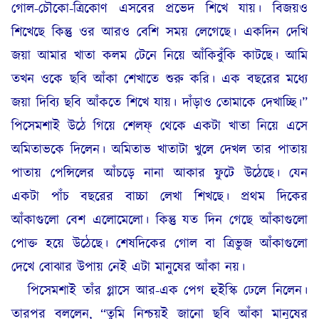
গোল-চৌকো-ত্রিকোণ এসবের প্রভেদ শিখে যায়। বিজয়ও
শিখেছে কিন্তু ওর আরও বেশি সময় লেগেছে। একদিন দেখি
জয়া আমার খাতা কলম টেনে নিয়ে আঁকিবুঁকি কাটছে। আমি
তখন ওকে ছবি আঁকা শেখাতে শুরু করি। এক বছরের মধ্যে
জয়া দিব্যি ছবি আঁকতে শিখে যায়। দাঁড়াও তোমাকে দেখাচ্ছি।”
পিসেমশাই উঠে গিয়ে শেলফ্ থেকে একটা খাতা নিয়ে এসে
অমিতাভকে দিলেন। অমিতাভ খাতাটা খুলে দেখল তার পাতায়
পাতায় পেন্সিলের আঁচড়ে নানা আকার ফুটে উঠেছে। যেন
একটা পাঁচ বছরের বাচ্চা লেখা শিখছে। প্রথম দিকের
আঁকাগুলো বেশ এলোমেলো। কিন্তু যত দিন গেছে আঁকাগুলো
পোক্ত হয়ে উঠেছে। শেষদিকের গোল বা ত্রিভুজ আঁকাগুলো
দেখে বোঝার উপায় নেই এটা মানুষের আঁকা নয়।
পিসেমশাই তাঁর গ্লাসে আর-এক পেগ হুইস্কি ঢেলে নিলেন।
তারপর বললেন, “তুমি নিশ্চয়ই জানো ছবি আঁকা মানুষের