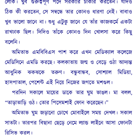
লোক। খুব গুরুত্বপূর্ণ পদে সরকারি চাকরি করতেন। যদিও
ঠিক কী করতেন, সে সম্বন্ধে তার কোনও ধারণা নেই। বাবাও
খুব ভালো জানে না। শুধু এটুকু জানে যে তাঁর কাজকর্মে একটা
রাখঢাক ছিল। দিদিও তাঁকে কোনও দিন খোলসা করে কিছু
বলেনি।
অমিতাভ এমবিবিএস পাশ করে এখন মেডিক্যাল কলেজে
মেডিসিনে এমডি করছে। কলকাতায় জন্ম ও বেড়ে ওঠা আদ্যন্ত
আধুনিক ঝকঝকে তরুণ। বন্ধুবান্ধব, সোশ্যাল মিডিয়া,
হাসপাতাল, পেশেন্ট এই নিয়ে নিজের জগতে মশগুল।
পরদিন সকালে মায়ের ডাকে তার ঘুম ভাঙল। মা বলল,
“তাড়াতাড়ি ওঠ। তোর পিসেমশাই ফোন করেছেন।”
অমিতাভ ঘুম জড়ানো চোখে মোবাইলে সময় দেখল। সকাল
সাতটা। তারপর বিছানা ছেড়ে নেমে ল্যান্ড লাইনে আসা ফোনটা
রিসিভ করল।