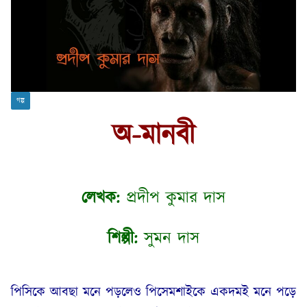
গল্প
অ-মানবী
লেখক:
প্রদীপ কুমার দাস
শিল্পী:
সুমন দাস
পিসিকে আবছা মনে পড়লেও পিসেমশাইকে একদমই মনে পড়ে