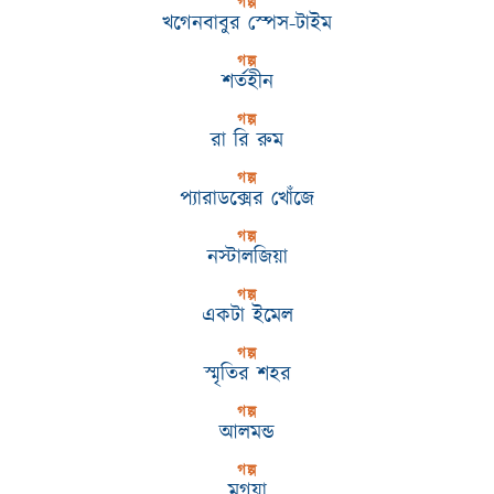
গল্প
খগেনবাবুর স্পেস-টাইম
গল্প
শর্তহীন
গল্প
রা রি রুম
গল্প
প্যারাডক্সের খোঁজে
গল্প
নস্টালজিয়া
গল্প
একটা ইমেল
গল্প
স্মৃতির শহর
গল্প
আলমন্ড
গল্প
মৃগয়া