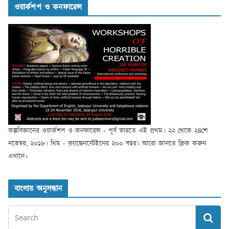
ওয়ার্কশপ ও কনফারেন্স
কল্পবিজ্ঞানের ওয়ার্কশপ ও কনফারেন্স - পূর্ব ভারতে এই প্রথম। ২২ থেকে ২৪শে
নভেম্বর, ২০১৮। থিম - ফ্র্যাঙ্কেনস্টেইনের ২০০ বছর। আরো জানতে ক্লিক করুন
এখানে।
বাংলায় অনুসন্ধান