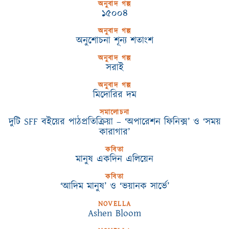
অনুবাদ গল্প
১৫০০৪
অনুবাদ গল্প
অনুশোচনা শূন্য শতাংশ
অনুবাদ গল্প
সরাই
অনুবাদ গল্প
মিদোরির দম
সমালোচনা
দুটি SFF বইয়ের পাঠপ্রতিক্রিয়া – ‘অপারেশন ফিনিক্স’ ও ‘সময়
কারাগার’
কবিতা
মানুষ একদিন এলিয়েন
কবিতা
‘আদিম মানুষ’ ও ‘ভয়ানক সার্ভে’
NOVELLA
Ashen Bloom