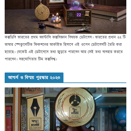
কল্পডিবি ভারতের প্রথম ফ্যান্টাসি কল্পবিজ্ঞান বিষয়ক ডেটাবেস। ভারতের প্রধান ২২ টি
ভাষার স্পেকুলেটিভ ফিকশনের আর্কাইভ হিসাবে এই ওপেন ডেটাবেসটি তৈরি করা
হয়েছে। যেকেউ এই ডেটাবেসে তথ্য জুড়তে পারবেন আর সেই তথ্য ব্যবহার করতে
পারবেন। সহযোগিতায় টিম কল্পবিশ্ব।
আশ্চর্য ও বিস্ময় পুরস্কার ২০২৩