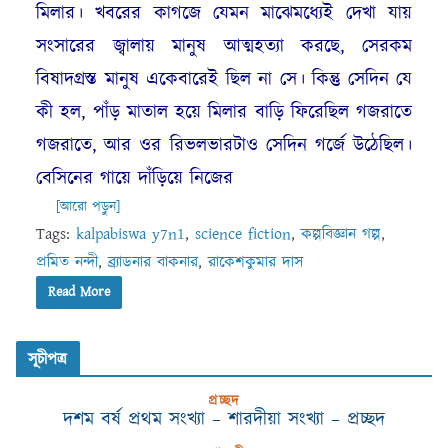
মিলার। খবরের কাগজে যেমন মাঝেমধ্যেই দেখা যায়
সংসারের জ্বালায় মানুষ আত্মহত্যা করছে, সেরকম
বিষাদগ্রস্ত মানুষ একেবারেই ছিল না সে। কিন্তু সেদিন যে
কী হল, পাঁড় মাতাল হয়ে মিলার বাড়ি ফিরেছিল গজরাতে
গজরাতে, আর ওর রিভলভারটাও সেদিন গর্জে উঠেছিল।
বেসিনের গায়ে দাঁড়িয়ে নিজের
[আরো পড়ুন]
Tags:
kalpabiswa y7n1
,
science fiction
,
কল্পবিজ্ঞান গল্প
,
প্রমিত নন্দী
,
ব্র্যাডনার বাকনার
,
রাকেশকুমার দাস
Read More
সূচীপত্র
প্রচ্ছদ
দশম বর্ষ প্রথম সংখ্যা – শারদীয়া সংখ্যা – প্রচ্ছদ