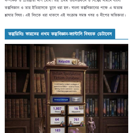
সম্পাদক ও প্রতিষ্ঠাতা দীপ ঘোষ। এই প্রথম ওয়ার্লডকনে ও বিশ্বের সামনে বাংলা
কল্পবিজ্ঞান ও তার ইতিহাসকে তুলে ধরা হল। বাংলা কল্পবিজ্ঞানের পক্ষে এ অত্যন্ত
শ্লাঘার বিষয়। এই লিংকে ধরা থাকবে এই সংক্রান্ত সমস্ত খবর ও দীপের অভিজ্ঞতা।
কল্পডিবিঃ ভারতের প্রথম কল্পবিজ্ঞান-ফ্যান্টাসি বিষয়ক ডেটাবেস