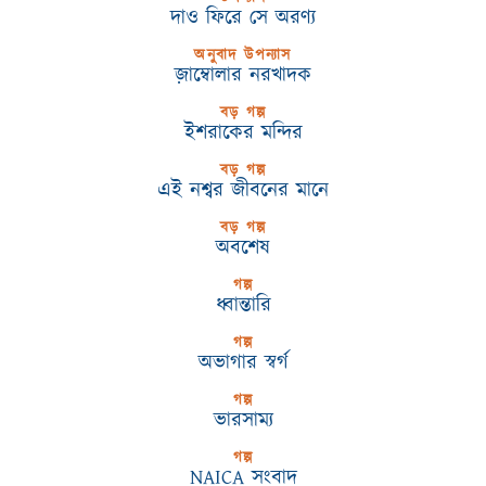
দাও ফিরে সে অরণ্য
অনুবাদ উপন্যাস
জ়াম্বোলার নরখাদক
বড় গল্প
ইশরাকের মন্দির
বড় গল্প
এই নশ্বর জীবনের মানে
বড় গল্প
অবশেষ
গল্প
ধ্বান্তারি
গল্প
অভাগার স্বর্গ
গল্প
ভারসাম্য
গল্প
NAICA সংবাদ