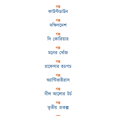
গল্প
কাউন্টডাউন
গল্প
দক্ষিণদেশ
গল্প
দি কোরিয়ার
গল্প
মনের খোঁজ
গল্প
প্রফেসার হচপচ
গল্প
অ্যান্টিভাইরাস
গল্প
নীল আলোর টর্চ
গল্প
তৃতীয় প্রকল্প