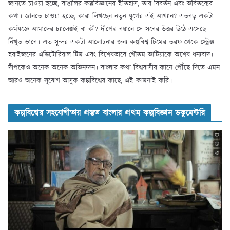
জানতে চাওয়া হচ্ছে, বাঙালির কল্পবিজ্ঞানের ইতিহাস, তার বিবর্তন এবং ভবিতব্যের
কথা। জানতে চাওয়া হচ্ছে, কারা লিখছেন নতুন যুগের এই আখ্যান? এতবড় একটা
কর্মযজ্ঞে আমাদের চ্যালেঞ্জই বা কী? দীপের বয়ানে সে সবের উত্তর উঠে এসেছে
নিঁখুত ভাবে। এত সুন্দর একটা আলোচনার জন্য কল্পবিশ্ব টিমের তরফ থেকে স্ট্রেঞ্জ
হরাইজনের এডিটোরিয়াল টিম এবং বিশেষভাবে গৌতম ভাটিয়াকে অশেষ ধন্যবাদ।
দীপকেও অনেক অনেক অভিনন্দন। বাংলার কথা বিশ্ববাসীর কানে পৌঁছে দিতে এমন
আরও অনেক সুযোগ আসুক কল্পবিশ্বের কাছে, এই কামনাই করি।
কল্পবিশ্বের সহযোগীতায় প্রস্তুত বাংলার প্রথম কল্পবিজ্ঞান ডকুমেন্টরি