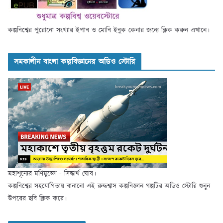
কল্পবিশ্বের পুরোনো সংখ্যার ইপাব ও মোবি ইবুক কেনার জন্যে ক্লিক করুন এখানে।
সমকালীন বাংলা কল্পবিজ্ঞানের অডিও স্টোরি
মহাশূন্যের মণিমুক্তো - সিদ্ধার্থ ঘোষ।
কল্পবিশ্বের সহযোগিতায় বানানো এই রুদ্ধশ্বাস কল্পবিজ্ঞান গল্পটির অডিও স্টোরি শুনুন
উপরের ছবি ক্লিক করে।