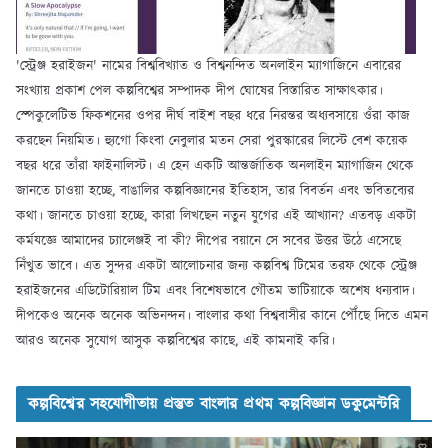
'স্ট্রেঞ্জ হরাইজন' নামের বিশ্ববিখ্যাত ও বিশ্বনন্দিত অনলাইন ম্যাগাজিনে এবারের
সংখ্যায় প্রকাশ পেল কল্পবিশ্বের সম্পাদক দীপ ঘোষের বিস্তারিত সাক্ষাৎকার।
স্পেকুলেটিভ ফিকশনের ওপর দীর্ঘ বাইশ বছর ধরে নিরন্তর অধ্যবসায়ে ওঁরা কাজ
করছেন নিয়মিত। হ্যুগো কিংবা নেবুলার মতন সেরা পুরস্কারের লিস্টে বেশ কয়েক
বছর ধরে তাঁরা ফাইনালিস্ট। এ হেন একটি আন্তর্জাতিক অনলাইন ম্যাগাজিন থেকে
জানতে চাওয়া হচ্ছে, বাঙালির কল্পবিজ্ঞানের ইতিহাস, তার বিবর্তন এবং ভবিতব্যের
কথা। জানতে চাওয়া হচ্ছে, কারা লিখছেন নতুন যুগের এই আখ্যান? এতবড় একটা
কর্মযজ্ঞে আমাদের চ্যালেঞ্জই বা কী? দীপের বয়ানে সে সবের উত্তর উঠে এসেছে
নিঁখুত ভাবে। এত সুন্দর একটা আলোচনার জন্য কল্পবিশ্ব টিমের তরফ থেকে স্ট্রেঞ্জ
হরাইজনের এডিটোরিয়াল টিম এবং বিশেষভাবে গৌতম ভাটিয়াকে অশেষ ধন্যবাদ।
দীপকেও অনেক অনেক অভিনন্দন। বাংলার কথা বিশ্ববাসীর কানে পৌঁছে দিতে এমন
আরও অনেক সুযোগ আসুক কল্পবিশ্বের কাছে, এই কামনাই করি।
কল্পবিশ্বের সহযোগীতায় প্রস্তুত বাংলার প্রথম কল্পবিজ্ঞান ডকুমেন্টরি