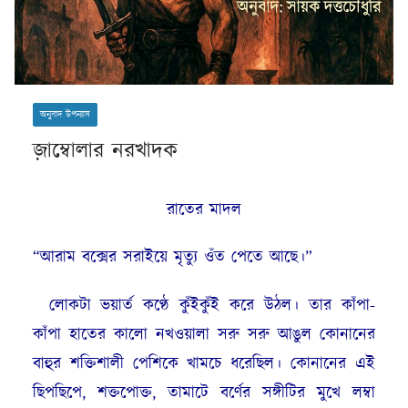
অনুবাদ উপন্যাস
জ়াম্বোলার নরখাদক
রাতের মাদল
“আরাম বক্সের সরাইয়ে মৃত্যু ওঁত পেতে আছে।”
লোকটা ভয়ার্ত কণ্ঠে কুঁইকুঁই করে উঠল। তার কাঁপা-
কাঁপা হাতের কালো নখওয়ালা সরু সরু আঙুল কোনানের
বাহুর শক্তিশালী পেশিকে খামচে ধরেছিল। কোনানের এই
ছিপছিপে, শক্তপোক্ত, তামাটে বর্ণের সঙ্গীটির মুখে লম্বা