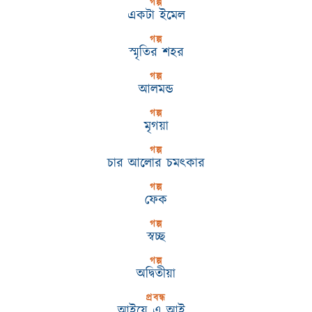
গল্প
একটা ইমেল
গল্প
স্মৃতির শহর
গল্প
আলমন্ড
গল্প
মৃগয়া
গল্প
চার আলোর চমৎকার
গল্প
ফেক
গল্প
স্বচ্ছ
গল্প
অদ্বিতীয়া
প্রবন্ধ
আইয়ে এ আই…