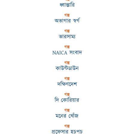
ধ্বান্তারি
গল্প
অভাগার স্বর্গ
গল্প
ভারসাম্য
গল্প
NAICA সংবাদ
গল্প
কাউন্টডাউন
গল্প
দক্ষিণদেশ
গল্প
দি কোরিয়ার
গল্প
মনের খোঁজ
গল্প
প্রফেসার হচপচ