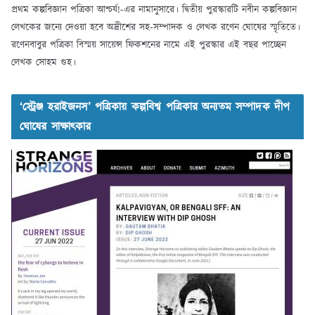
প্রথম কল্পবিজ্ঞান পত্রিকা আশ্চর্য!-এর নামানুসারে। দ্বিতীয় পুরস্কারটি নবীন কল্পবিজ্ঞান
লেখকের জন্যে দেওয়া হবে অদ্রীশের সহ-সম্পাদক ও লেখক রণেন ঘোষের স্মৃতিতে।
রণেনবাবুর পত্রিকা বিস্ময় সায়েন্স ফিকশনের নামে এই পুরস্কার এই বছর পাচ্ছেন
লেখক সোহম গুহ।
‘স্ট্রেঞ্জ হরাইজনস’ পত্রিকায় কল্পবিশ্ব পত্রিকার অন্যতম সম্পাদক দীপ
ঘোষের সাক্ষাৎকার