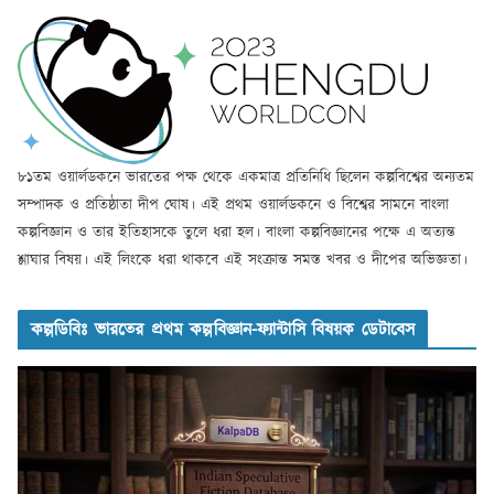
৮১তম ওয়ার্লডকনে ভারতের পক্ষ থেকে একমাত্র প্রতিনিধি ছিলেন কল্পবিশ্বের অন্যতম
সম্পাদক ও প্রতিষ্ঠাতা দীপ ঘোষ। এই প্রথম ওয়ার্লডকনে ও বিশ্বের সামনে বাংলা
কল্পবিজ্ঞান ও তার ইতিহাসকে তুলে ধরা হল। বাংলা কল্পবিজ্ঞানের পক্ষে এ অত্যন্ত
শ্লাঘার বিষয়। এই লিংকে ধরা থাকবে এই সংক্রান্ত সমস্ত খবর ও দীপের অভিজ্ঞতা।
কল্পডিবিঃ ভারতের প্রথম কল্পবিজ্ঞান-ফ্যান্টাসি বিষয়ক ডেটাবেস