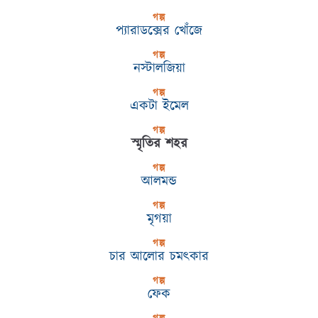
গল্প
প্যারাডক্সের খোঁজে
গল্প
নস্টালজিয়া
গল্প
একটা ইমেল
গল্প
স্মৃতির শহর
গল্প
আলমন্ড
গল্প
মৃগয়া
গল্প
চার আলোর চমৎকার
গল্প
ফেক