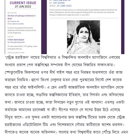
'স্ট্রেঞ্জ হরাইজন' নামের বিশ্ববিখ্যাত ও বিশ্বনন্দিত অনলাইন ম্যাগাজিনে এবারের
সংখ্যায় প্রকাশ পেল কল্পবিশ্বের সম্পাদক দীপ ঘোষের বিস্তারিত সাক্ষাৎকার।
স্পেকুলেটিভ ফিকশনের ওপর দীর্ঘ বাইশ বছর ধরে নিরন্তর অধ্যবসায়ে ওঁরা কাজ
করছেন নিয়মিত। হ্যুগো কিংবা নেবুলার মতন সেরা পুরস্কারের লিস্টে বেশ কয়েক
বছর ধরে তাঁরা ফাইনালিস্ট। এ হেন একটি আন্তর্জাতিক অনলাইন ম্যাগাজিন থেকে
জানতে চাওয়া হচ্ছে, বাঙালির কল্পবিজ্ঞানের ইতিহাস, তার বিবর্তন এবং ভবিতব্যের
কথা। জানতে চাওয়া হচ্ছে, কারা লিখছেন নতুন যুগের এই আখ্যান? এতবড় একটা
কর্মযজ্ঞে আমাদের চ্যালেঞ্জই বা কী? দীপের বয়ানে সে সবের উত্তর উঠে এসেছে
নিঁখুত ভাবে। এত সুন্দর একটা আলোচনার জন্য কল্পবিশ্ব টিমের তরফ থেকে স্ট্রেঞ্জ
হরাইজনের এডিটোরিয়াল টিম এবং বিশেষভাবে গৌতম ভাটিয়াকে অশেষ ধন্যবাদ।
দীপকেও অনেক অনেক অভিনন্দন। বাংলার কথা বিশ্ববাসীর কানে পৌঁছে দিতে এমন