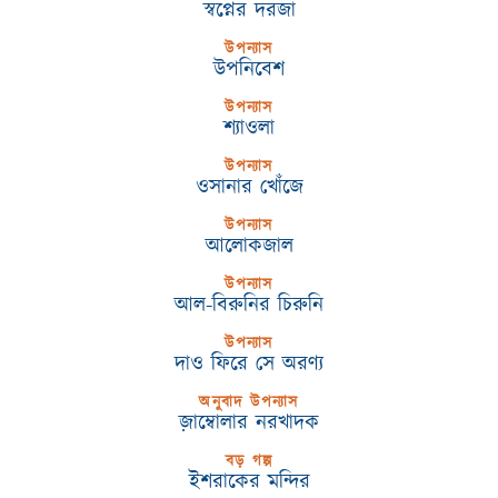
স্বপ্নের দরজা
উপন্যাস
উপনিবেশ
উপন্যাস
শ্যাওলা
উপন্যাস
ওসানার খোঁজে
উপন্যাস
আলোকজাল
উপন্যাস
আল-বিরুনির চিরুনি
উপন্যাস
দাও ফিরে সে অরণ্য
অনুবাদ উপন্যাস
জ়াম্বোলার নরখাদক
বড় গল্প
ইশরাকের মন্দির