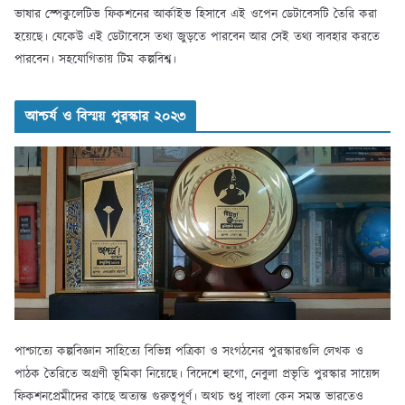
ভাষার স্পেকুলেটিভ ফিকশনের আর্কাইভ হিসাবে এই ওপেন ডেটাবেসটি তৈরি করা
হয়েছে। যেকেউ এই ডেটাবেসে তথ্য জুড়তে পারবেন আর সেই তথ্য ব্যবহার করতে
পারবেন। সহযোগিতায় টিম কল্পবিশ্ব।
আশ্চর্য ও বিস্ময় পুরস্কার ২০২৩
পাশ্চাত্যে কল্পবিজ্ঞান সাহিত্যে বিভিন্ন পত্রিকা ও সংগঠনের পুরস্কারগুলি লেখক ও
পাঠক তৈরিতে অগ্রণী ভূমিকা নিয়েছে। বিদেশে হুগো, নেবুলা প্রভৃতি পুরস্কার সায়েন্স
ফিকশনপ্রেমীদের কাছে অত্যন্ত গুরুত্বপূর্ণ। অথচ শুধু বাংলা কেন সমস্ত ভারতেও