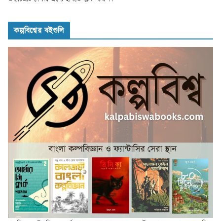
কল্পবিশ্বের বইগুলি