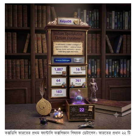
কল্পডিবি ভারতের প্রথম ফ্যান্টাসি কল্পবিজ্ঞান বিষয়ক ডেটাবেস। ভারতের প্রধান ২২ টি