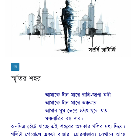
গল্প
স্মৃতির শহর
আমাকে টান মারে রাত্রি-জাগা নদী
আমাকে টান মারে অন্ধকার
আমার ঘুম ভেঙে হঠাৎ খুলে যায়
মধ্যরাত্রির বন্ধ দ্বার।
অনমিত্র হেঁটে যাচ্ছে এই শহরের অন্ধকার গলির মধ্য দিয়ে।
গলিটা পেরোলে একটা বাজার। চোরবাজার। সেখানে আছে