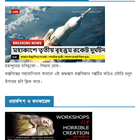
মহাশূন্যের মণিমুক্তো - সিদ্ধার্থ ঘোষ।
কল্পবিশ্বের সহযোগিতায় বানানো এই রুদ্ধশ্বাস কল্পবিজ্ঞান গল্পটির অডিও স্টোরি শুনুন
উপরের ছবি ক্লিক করে।
ওয়ার্কশপ ও কনফারেন্স