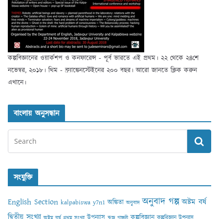
কল্পবিজ্ঞানের ওয়ার্কশপ ও কনফারেন্স - পূর্ব ভারতে এই প্রথম। ২২ থেকে ২৪শে
নভেম্বর, ২০১৮। থিম - ফ্র্যাঙ্কেনস্টেইনের ২০০ বছর। আরো জানতে ক্লিক করুন
এখানে।
বাংলায় অনুসন্ধান
সংযুক্তি
অনুবাদ গল্প
English Section
অষ্টম বর্ষ
অঙ্কিতা
kalpabiswa y7n1
অনুবাদ
দ্বিতীয় সংখ্যা
কল্পবিজ্ঞান
উপন্যাস
কল্পবিজ্ঞান উপন্যাস
অষ্টম বর্ষ প্রথম সংখ্যা
ঋজু গাঙ্গুলী