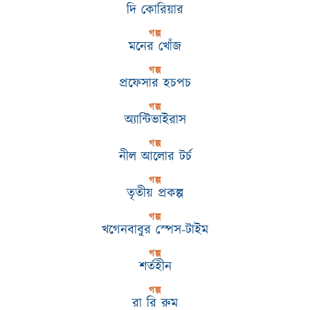
দি কোরিয়ার
গল্প
মনের খোঁজ
গল্প
প্রফেসার হচপচ
গল্প
অ্যান্টিভাইরাস
গল্প
নীল আলোর টর্চ
গল্প
তৃতীয় প্রকল্প
গল্প
খগেনবাবুর স্পেস-টাইম
গল্প
শর্তহীন
গল্প
রা রি রুম