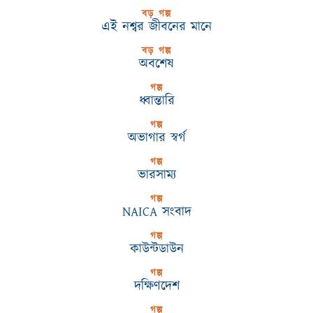
বড় গল্প
এই নশ্বর জীবনের মানে
বড় গল্প
অবশেষ
গল্প
ধ্বান্তারি
গল্প
অভাগার স্বর্গ
গল্প
ভারসাম্য
গল্প
NAICA সংবাদ
গল্প
কাউন্টডাউন
গল্প
দক্ষিণদেশ
গল্প