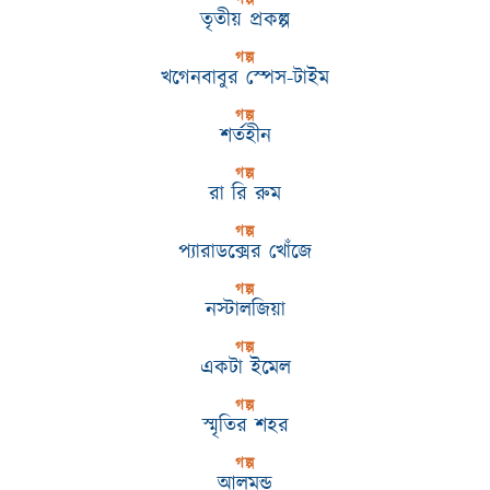
তৃতীয় প্রকল্প
গল্প
খগেনবাবুর স্পেস-টাইম
গল্প
শর্তহীন
গল্প
রা রি রুম
গল্প
প্যারাডক্সের খোঁজে
গল্প
নস্টালজিয়া
গল্প
একটা ইমেল
গল্প
স্মৃতির শহর
গল্প
আলমন্ড