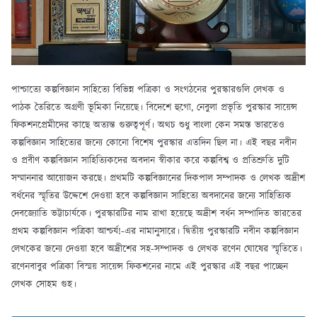
পাশ্চাত্যে কল্পবিজ্ঞান সাহিত্যে বিভিন্ন পত্রিকা ও সংগঠনের পুরস্কারগুলি লেখক ও
পাঠক তৈরিতে অগ্রণী ভূমিকা নিয়েছে। বিদেশে হুগো, নেবুলা প্রভৃতি পুরস্কার সায়েন্স
ফিকশনপ্রেমীদের কাছে অত্যন্ত গুরুত্বপূর্ণ। অথচ শুধু বাংলা কেন সমস্ত ভারতেও
কল্পবিজ্ঞান সাহিত্যের জন্যে কোনো বিশেষ পুরস্কার এতদিন ছিল না। এই বছর নবীন
ও প্রবীণ কল্পবিজ্ঞান সাহিত্যিকদের অবদান স্বীকার করে কল্পবিশ্ব ও প্রতিশ্রুতি দুটি
সম্মাননার আয়োজন করছে। প্রথমটি কল্পবিজ্ঞানের দিকপাল সম্পাদক ও লেখক অদ্রীশ
বর্ধনের স্মৃতির উদ্দেশে দেওয়া হবে কল্পবিজ্ঞান সাহিত্যে অবদানের জন্যে সাহিত্যিক
দেবজ্যোতি ভট্টাচার্যকে। পুরস্কারটির নাম রাখা হয়েছে অদ্রীশ বর্ধন সম্পাদিত ভারতের
প্রথম কল্পবিজ্ঞান পত্রিকা আশ্চর্য!-এর নামানুসারে। দ্বিতীয় পুরস্কারটি নবীন কল্পবিজ্ঞান
লেখকের জন্যে দেওয়া হবে অদ্রীশের সহ-সম্পাদক ও লেখক রণেন ঘোষের স্মৃতিতে।
রণেনবাবুর পত্রিকা বিস্ময় সায়েন্স ফিকশনের নামে এই পুরস্কার এই বছর পাচ্ছেন
লেখক সোহম গুহ।