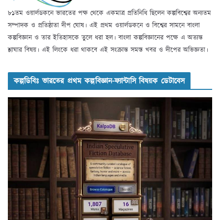
৮১তম ওয়ার্লডকনে ভারতের পক্ষ থেকে একমাত্র প্রতিনিধি ছিলেন কল্পবিশ্বের অন্যতম
সম্পাদক ও প্রতিষ্ঠাতা দীপ ঘোষ। এই প্রথম ওয়ার্লডকনে ও বিশ্বের সামনে বাংলা
কল্পবিজ্ঞান ও তার ইতিহাসকে তুলে ধরা হল। বাংলা কল্পবিজ্ঞানের পক্ষে এ অত্যন্ত
শ্লাঘার বিষয়। এই লিংকে ধরা থাকবে এই সংক্রান্ত সমস্ত খবর ও দীপের অভিজ্ঞতা।
কল্পডিবিঃ ভারতের প্রথম কল্পবিজ্ঞান-ফ্যান্টাসি বিষয়ক ডেটাবেস