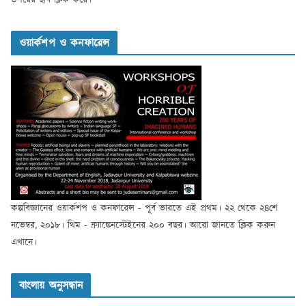
উপরের ছবি ক্লিক করে।
ওয়ার্কশপ ও কনফারেন্স
কল্পবিজ্ঞানের ওয়ার্কশপ ও কনফারেন্স - পূর্ব ভারতে এই প্রথম। ২২ থেকে ২৪শে
নভেম্বর, ২০১৮। থিম - ফ্র্যাঙ্কেনস্টেইনের ২০০ বছর। আরো জানতে ক্লিক করুন
এখানে।
বাংলায় অনুসন্ধান