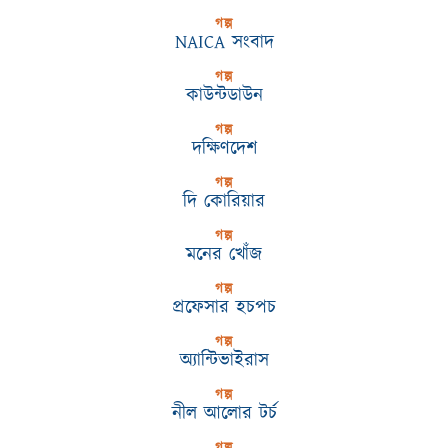
গল্প
NAICA সংবাদ
গল্প
কাউন্টডাউন
গল্প
দক্ষিণদেশ
গল্প
দি কোরিয়ার
গল্প
মনের খোঁজ
গল্প
প্রফেসার হচপচ
গল্প
অ্যান্টিভাইরাস
গল্প
নীল আলোর টর্চ
গল্প