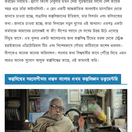
করছেন নিয়মিত। হ্যুগো কিংবা নেবুলার মতন সেরা পুরস্কারের লিস্টে বেশ কয়েক
বছর ধরে তাঁরা ফাইনালিস্ট। এ হেন একটি আন্তর্জাতিক অনলাইন ম্যাগাজিন থেকে
জানতে চাওয়া হচ্ছে, বাঙালির কল্পবিজ্ঞানের ইতিহাস, তার বিবর্তন এবং ভবিতব্যের
কথা। জানতে চাওয়া হচ্ছে, কারা লিখছেন নতুন যুগের এই আখ্যান? এতবড় একটা
কর্মযজ্ঞে আমাদের চ্যালেঞ্জই বা কী? দীপের বয়ানে সে সবের উত্তর উঠে এসেছে
নিঁখুত ভাবে। এত সুন্দর একটা আলোচনার জন্য কল্পবিশ্ব টিমের তরফ থেকে স্ট্রেঞ্জ
হরাইজনের এডিটোরিয়াল টিম এবং বিশেষভাবে গৌতম ভাটিয়াকে অশেষ ধন্যবাদ।
দীপকেও অনেক অনেক অভিনন্দন। বাংলার কথা বিশ্ববাসীর কানে পৌঁছে দিতে এমন
আরও অনেক সুযোগ আসুক কল্পবিশ্বের কাছে, এই কামনাই করি।
কল্পবিশ্বের সহযোগীতায় প্রস্তুত বাংলার প্রথম কল্পবিজ্ঞান ডকুমেন্টরি