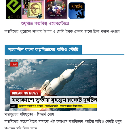
কল্পবিশ্বের পুরোনো সংখ্যার ইপাব ও মোবি ইবুক কেনার জন্যে ক্লিক করুন এখানে।
সমকালীন বাংলা কল্পবিজ্ঞানের অডিও স্টোরি
মহাশূন্যের মণিমুক্তো - সিদ্ধার্থ ঘোষ।
কল্পবিশ্বের সহযোগিতায় বানানো এই রুদ্ধশ্বাস কল্পবিজ্ঞান গল্পটির অডিও স্টোরি শুনুন