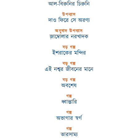
আল-বিরুনির চিরুনি
উপন্যাস
দাও ফিরে সে অরণ্য
অনুবাদ উপন্যাস
জ়াম্বোলার নরখাদক
বড় গল্প
ইশরাকের মন্দির
বড় গল্প
এই নশ্বর জীবনের মানে
বড় গল্প
অবশেষ
গল্প
ধ্বান্তারি
গল্প
অভাগার স্বর্গ
গল্প
ভারসাম্য