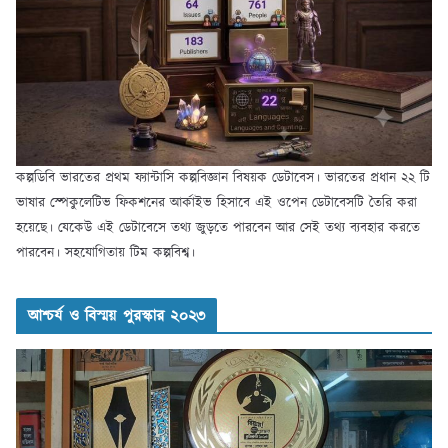
কল্পডিবি ভারতের প্রথম ফ্যান্টাসি কল্পবিজ্ঞান বিষয়ক ডেটাবেস। ভারতের প্রধান ২২ টি
ভাষার স্পেকুলেটিভ ফিকশনের আর্কাইভ হিসাবে এই ওপেন ডেটাবেসটি তৈরি করা
হয়েছে। যেকেউ এই ডেটাবেসে তথ্য জুড়তে পারবেন আর সেই তথ্য ব্যবহার করতে
পারবেন। সহযোগিতায় টিম কল্পবিশ্ব।
আশ্চর্য ও বিস্ময় পুরস্কার ২০২৩