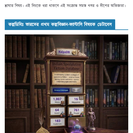
শ্লাঘার বিষয়। এই লিংকে ধরা থাকবে এই সংক্রান্ত সমস্ত খবর ও দীপের অভিজ্ঞতা।
কল্পডিবিঃ ভারতের প্রথম কল্পবিজ্ঞান-ফ্যান্টাসি বিষয়ক ডেটাবেস