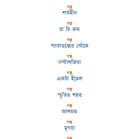
গল্প
শর্তহীন
গল্প
রা রি রুম
গল্প
প্যারাডক্সের খোঁজে
গল্প
নস্টালজিয়া
গল্প
একটা ইমেল
গল্প
স্মৃতির শহর
গল্প
আলমন্ড
গল্প
মৃগয়া