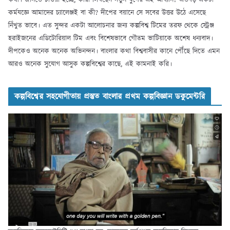
কর্মযজ্ঞে আমাদের চ্যালেঞ্জই বা কী? দীপের বয়ানে সে সবের উত্তর উঠে এসেছে
নিঁখুত ভাবে। এত সুন্দর একটা আলোচনার জন্য কল্পবিশ্ব টিমের তরফ থেকে স্ট্রেঞ্জ
হরাইজনের এডিটোরিয়াল টিম এবং বিশেষভাবে গৌতম ভাটিয়াকে অশেষ ধন্যবাদ।
দীপকেও অনেক অনেক অভিনন্দন। বাংলার কথা বিশ্ববাসীর কানে পৌঁছে দিতে এমন
আরও অনেক সুযোগ আসুক কল্পবিশ্বের কাছে, এই কামনাই করি।
কল্পবিশ্বের সহযোগীতায় প্রস্তুত বাংলার প্রথম কল্পবিজ্ঞান ডকুমেন্টরি