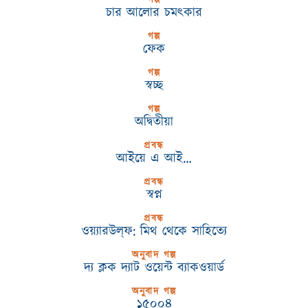
গল্প
চার আলোর চমৎকার
গল্প
ফেক
গল্প
স্বচ্ছ
গল্প
অদ্বিতীয়া
প্রবন্ধ
আইয়ে এ আই…
প্রবন্ধ
স্বপ্ন
প্রবন্ধ
ওয়্যারউল্‌ফ: মিথ থেকে সাহিত্যে
অনুবাদ গল্প
দ্য ক্লক দ্যাট ওয়েন্ট ব্যাকওয়ার্ড
অনুবাদ গল্প
১৫০০৪