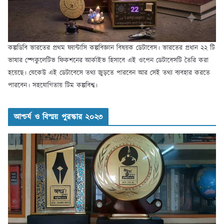
কল্পডিবি ভারতের প্রথম ফ্যান্টাসি কল্পবিজ্ঞান বিষয়ক ডেটাবেস। ভারতের প্রধান ২২ টি
ভাষার স্পেকুলেটিভ ফিকশনের আর্কাইভ হিসাবে এই ওপেন ডেটাবেসটি তৈরি করা
হয়েছে। যেকেউ এই ডেটাবেসে তথ্য জুড়তে পারবেন আর সেই তথ্য ব্যবহার করতে
পারবেন। সহযোগিতায় টিম কল্পবিশ্ব।
আশ্চর্য ও বিস্ময় পুরস্কার ২০২৩