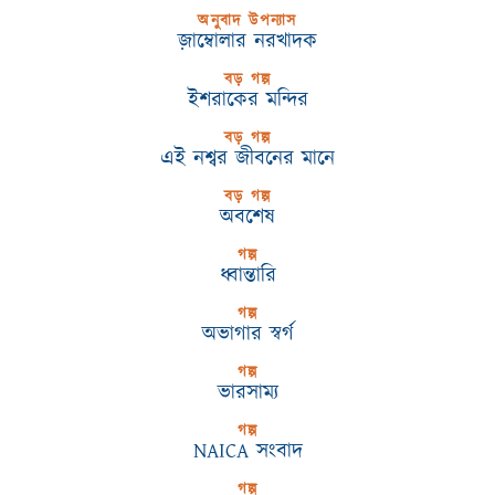
অনুবাদ উপন্যাস
জ়াম্বোলার নরখাদক
বড় গল্প
ইশরাকের মন্দির
বড় গল্প
এই নশ্বর জীবনের মানে
বড় গল্প
অবশেষ
গল্প
ধ্বান্তারি
গল্প
অভাগার স্বর্গ
গল্প
ভারসাম্য
গল্প
NAICA সংবাদ
গল্প