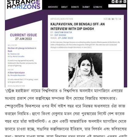
'স্ট্রেঞ্জ হরাইজন' নামের বিশ্ববিখ্যাত ও বিশ্বনন্দিত অনলাইন ম্যাগাজিনে এবারের
সংখ্যায় প্রকাশ পেল কল্পবিশ্বের সম্পাদক দীপ ঘোষের বিস্তারিত সাক্ষাৎকার।
স্পেকুলেটিভ ফিকশনের ওপর দীর্ঘ বাইশ বছর ধরে নিরন্তর অধ্যবসায়ে ওঁরা কাজ
করছেন নিয়মিত। হ্যুগো কিংবা নেবুলার মতন সেরা পুরস্কারের লিস্টে বেশ কয়েক
বছর ধরে তাঁরা ফাইনালিস্ট। এ হেন একটি আন্তর্জাতিক অনলাইন ম্যাগাজিন থেকে
জানতে চাওয়া হচ্ছে, বাঙালির কল্পবিজ্ঞানের ইতিহাস, তার বিবর্তন এবং ভবিতব্যের
কথা। জানতে চাওয়া হচ্ছে, কারা লিখছেন নতুন যুগের এই আখ্যান? এতবড় একটা