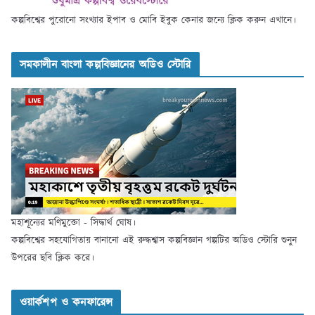
কল্পবিশ্বের পুরোনো সংখ্যার ইপাব ও মোবি ইবুক কেনার জন্যে ক্লিক করুন এখানে।
সমকালীন বাংলা কল্পবিজ্ঞানের অডিও স্টোরি
মহাশূন্যের মণিমুক্তো - সিদ্ধার্থ ঘোষ।
কল্পবিশ্বের সহযোগিতায় বানানো এই রুদ্ধশ্বাস কল্পবিজ্ঞান গল্পটির অডিও স্টোরি শুনুন
উপরের ছবি ক্লিক করে।
ওয়ার্কশপ ও কনফারেন্স