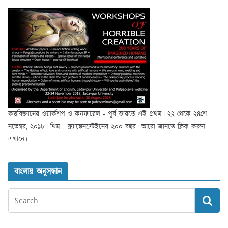
কল্পবিজ্ঞানের ওয়ার্কশপ ও কনফারেন্স - পূর্ব ভারতে এই প্রথম। ২২ থেকে ২৪শে
নভেম্বর, ২০১৮। থিম - ফ্র্যাঙ্কেনস্টেইনের ২০০ বছর। আরো জানতে ক্লিক করুন
এখানে।
বাংলায় অনুসন্ধান