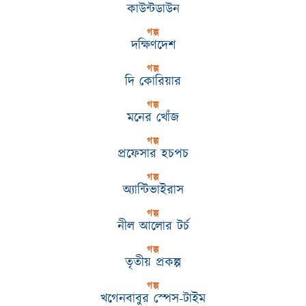
কাউন্টডাউন
গল্প
দক্ষিণদেশ
গল্প
দি কোরিয়ার
গল্প
মনের খোঁজ
গল্প
প্রফেসার হচপচ
গল্প
অ্যান্টিভাইরাস
গল্প
নীল আলোর টর্চ
গল্প
তৃতীয় প্রকল্প
গল্প
খগেনবাবুর স্পেস-টাইম