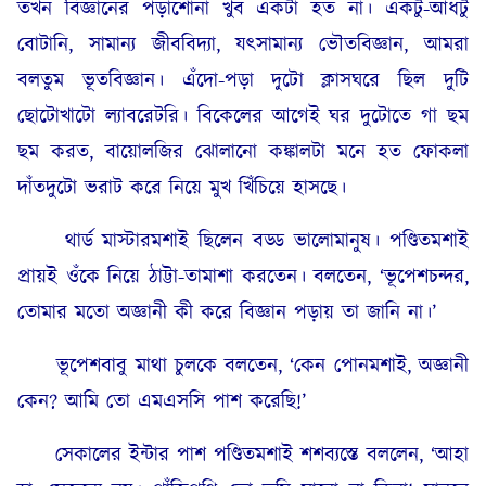
তখন বিজ্ঞানের পড়াশোনা খুব একটা হত না। একটু-আধটু
বোটানি, সামান্য জীববিদ্যা, যৎসামান্য ভৌতবিজ্ঞান, আমরা
বলতুম ভূতবিজ্ঞান। এঁদো-পড়া দুটো ক্লাসঘরে ছিল দুটি
ছোটোখাটো ল্যাবরেটরি। বিকেলের আগেই ঘর দুটোতে গা ছম
ছম করত, বায়োলজির ঝোলানো কঙ্কালটা মনে হত ফোকলা
দাঁতদুটো ভরাট করে নিয়ে মুখ খিঁচিয়ে হাসছে।
থার্ড মাস্টারমশাই ছিলেন বড্ড ভালোমানুষ। পণ্ডিতমশাই
প্রায়ই ওঁকে নিয়ে ঠাট্টা-তামাশা করতেন। বলতেন, ‘ভূপেশচন্দর,
তোমার মতো অজ্ঞানী কী করে বিজ্ঞান পড়ায় তা জানি না।’
ভূপেশবাবু মাথা চুলকে বলতেন, ‘কেন পোনমশাই, অজ্ঞানী
কেন? আমি তো এমএসসি পাশ করেছি!’
সেকালের ইন্টার পাশ পণ্ডিতমশাই শশব্যস্তে বললেন, ‘আহা