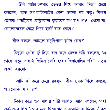
উনি প্যাঁচা-চশমার ভেতর দিয়ে আমার দিকে চেয়ে
বললেন, ‘অত চপ-কাটলেটের নেশা ভালো নয় বঙ্কু। নিশ্চয়
তোমরা গদাইয়ের রেস্টুরেন্টে কুকুরের চপ-ফপ খাও। খেয়ো না,
কোলেস্টেরল বেড়ে গিয়ে হার্টে বাত ধরবে।’
বীরু বললে, ‘তাহলে কচুরিপানা কুটব কেন?’
চিবুনো গোঁফ ফুঁ দিয়ে বার করে ফেলে উনি বললেন, ‘এ
থেকে নতুন একটা জিনিস তৈরি হবে। জিবারেলিন “বি”। নতুন
একটা হরমোন।’
আমি হাঁ করে চেয়ে রইলুম। বীরু ঢোক গিলে বললে,
‘হারমোনিয়াম স্যার?’
টকাস করে ওর মাথায় গাঁট্টা লাগিয়ে স্যার বললেন, ‘বখা
অর্জুনদের থিয়েটারের দলে মিশে খুব হারমোনিয়াম চিনেছ বীরু?