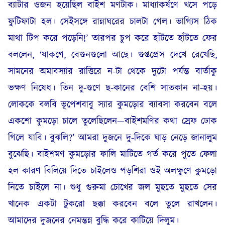
ব্যাটার ওজন হয়েছিল বাইশ মণটাক। মাধ্যাকর্ষণে খসে পড়ে
ফুটিফাটা হল। সেইসঙ্গে রান্নাঘরের চালটা গেল। ভাগ্যিস ঠিক
মাথা টিপ করে পড়েনি!’ তারপর চুপ করে হাঁটতে হাঁটতে ফের
বললেন, ‘যাকগে, বেগুনগুলো আছে। গুপ্তপ্রেস দেখে রেখেছি,
সামনের অমাবস্যার রাত্তিরে ন-টা থেকে দুটো পর্যন্ত বার্তাকু
ভক্ষণ নিষেধ। তিন দু-গুণে ছ-কানের বেশি সাতকান না-হয়।
লোককে বলবি ভূপেশবাবু স্যার কুমড়োর ব্যাবসা করবেন বলে
একশো কুমড়ো চালে তুলেছিলেন—বাইশমণির কথা স্রেফ ঢোক
গিলে যাবি। বুঝলি?’ আমরা দুজনে দু-দিকে ঘাড় নেড়ে জানালুম
বুঝেছি। বাইশমণ কুমড়োর ফালি মাটিতে গর্ত করে পুতে ফেলা
হল কারণ বিলিয়ে দিতে চাইলেও পড়শিরা ওই অলক্ষুণে কুমড়ো
নিতে চাইলে না। শুধু গুরুমা চোখের জল মুছতে মুছতে সের
খানেক একটা টুকরো ছক্কা করবেন বলে তুলে রাখলেন।
আমাদের দুজনের নেমন্তন্ন বুদ্ধি করে কাটিয়ে দিলুম।