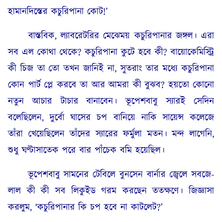
হামানদিস্তের কচুরিপানা কোট!’
বাস্তবিক, ল্যাবরেটরির মেঝেময় কচুরিপানার জঙ্গল। এরা
সব এল কোথা থেকে? কচুরিপানা কুটে হবে কী? বায়োকেমিস্ট্রি
কী চিজ তা তো তখন জানিই না, সুতরাং তার মধ্যে কচুরিপানা
কোন পার্ট প্লে করবে তা আর আমরা কী বুঝব? হয়তো কোনো
নতুন আচার টাচার বানাবেন। ভূপেশবাবু স্যারই সেদিন
বলেছিলেন, দুর্বো ঘাসের চপ বানিয়ে নাকি সায়েন্স কলেজে
তাঁরা খেয়েছিলেন তাঁদের স্যারের ফর্মুলা মতন। মন্দ লাগেনি,
শুধু ঘণ্টাসাতেক পরে বার পাঁচেক বমি হয়েছিল।
ভূপেশবাবু সামনের টেবিলে বুনসেন বার্নার জ্বেলে সবজে-
লাল কী কী সব লিকুইড গরম করছেন ততক্ষণে। জিজ্ঞাসা
করলুম, ‘কচুরিপানার কি চপ হবে না কাটলেট?’