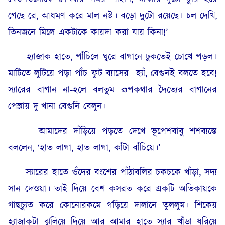
গেছে রে, আধমণ করে মাল নষ্ট। বড়ো দুটো রয়েছে। চল দেখি,
তিনজনে মিলে একটাকে কায়দা করা যায় কিনা!’
হ্যাজাক হাতে, পাঁচিলে ঘুরে বাগানে ঢুকতেই চোখে পড়ল।
মাটিতে লুটিয়ে পড়া পাঁচ ফুট ব্যাসের—হ্যাঁ, বেগুনই বলতে হবে!
স্যারের বাগান না-হলে বলতুম রূপকথার দৈত্যের বাগানের
পেল্লায় দু-খানা বেগুনি বেলুন।
আমাদের দাঁড়িয়ে পড়তে দেখে ভূপেশবাবু শশব্যস্তে
বললেন, ‘হাত লাগা, হাত লাগা, কাঁটা বাঁচিয়ে।’
স্যারের হাতে ওঁদের বংশের পাঁঠাবলির চকচকে খাঁড়া, সদ্য
সান দেওয়া। তাই দিয়ে বেশ কসরত করে একটি অতিকায়কে
গাছচ্যুত করে কোনোরকমে গড়িয়ে দালানে তুললুম। শিকেয়
হ্যাজাকটা ঝুলিয়ে দিয়ে আর আমার হাতে স্যার খাঁড়া ধরিয়ে