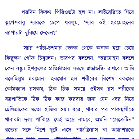
পরদিন ফিফথ পিরিওডটা হল না। লাইব্রেরিতে গিয়ে
ভূপেশবাবু স্যারকে চেপে ধরলুম, ‘স্যার ওই হরমোহনের
ব্যাপারটা বুঝিয়ে দেবেন?’
স্যার প্যাঁচা-চশমার ভেতর থেকে অবাক হয়ে চেয়ে
কিছুক্ষণ গোঁফ চিবুলেন। তারপর বললেন, “হরমোহন বললে
কেন বঙ্কু। ইশকুলের প্রতিষ্ঠাতার সম্বন্ধে শ্রদ্ধাভক্তি রাখবে। আমি
বলেছিলুম হরমোন। হরমোন হল শরীরের বিশেষ রকমের
কেমিক্যাল রসকষ, ঠিক ঠিক সময়ে ওইসব রস শরীরের
যন্ত্রপাতিকে ঠিক ঠিক কাজ করবার জন্য যেন খবর নিয়ে
টেলিগ্রাফের মতো হাজির হয়। ধরো, খাবার পর পাকস্থলীতে
খাবারটা দলা পাকিয়ে যেই অন্ত্রে নামবে, অমনি “সেক্রেটিন”
রক্তের সঙ্গে মিশে ছুটে এসে প্যাংক্রিয়াস বা অগ্ন্যাশয়কে