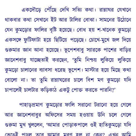
একদৌড়ে পৌঁছে দেখি সত্যি কথা। রান্নাঘর যেখানে
থাকবার কথা সেখানে ইট আর টালির বোঝা। সামনের উঠোনে
যেন কুমড়োর ফালির বৃষ্টি হয়েছে। বোধ হয় শ-খানেক কুমড়ো
একসঙ্গে ফুটিফাটা হয়ে ছিটিয়ে পড়েছে। চোখে-মুখে জল দিয়ে
গুরুমার জ্ঞান আনা হয়েছে। ভূপেশবাবু স্যারকে পাশের বাড়ির
জ্ঞানেশবাবু যাচ্ছেতাই করছেন, ‘তুমি নিশ্চয় লুকিয়ে লুকিয়ে
কুমড়ো চালানের ব্যাবসা ধরেছ ভূপেশ। মাস্টার হয়ে মিছে কথা
বোলো না। তা তুমি রান্নাঘরের চালে বিশ মণ কুমড়ো যদি
চাপালেই চালটার কড়িকাঠ একটু পোক্ত করতে পারনি?’
পাহাড়প্রমাণ কুমড়োর ফালি সরানো টরানো হয়ে গেলে
আর জ্ঞানেশবাবুর অফিসের সময় হওয়ায় উনি চলে গেলে
গুরুমা মুখ খুললেন, ‘আমার পোড়াকপালে ওই হাতিকুমড়ো যদি
ভেঙেই পড়ল তবে আমার মরণ হল না কেন? এখন আমি