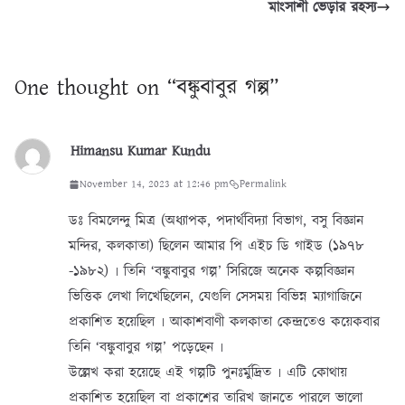
মাংসাশী ভেড়ার রহস্য
One thought on “
বঙ্কুবাবুর গল্প
”
Himansu Kumar Kundu
November 14, 2023 at 12:46 pm
Permalink
ডঃ বিমলেন্দু মিত্র (অধ্যাপক, পদার্থবিদ্যা বিভাগ, বসু বিজ্ঞান
মন্দির, কলকাতা) ছিলেন আমার পি এইচ ডি গাইড (১৯৭৮
-১৯৮২) ৷ তিনি ‘বঙ্কুবাবুর গল্প’ সিরিজে অনেক কল্পবিজ্ঞান
ভিত্তিক লেখা লিখেছিলেন, যেগুলি সেসময় বিভিন্ন ম্যাগাজিনে
প্রকাশিত হয়েছিল ৷ আকাশবাণী কলকাতা কেন্দ্রতেও কয়েকবার
তিনি ‘বঙ্কুবাবুর গল্প’ পড়েছেন ৷
উল্লেখ করা হয়েছে এই গল্পটি পুনঃর্মুদ্রিত ৷ এটি কোথায়
প্রকাশিত হয়েছিল বা প্রকাশের তারিখ জানতে পারলে ভালো