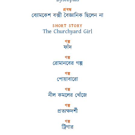
প্রবন্ধ
ব্যোমকেশ বক্সী বৈজ্ঞানিক ছিলেন না
SHORT STORY
The Churchyard Girl
গল্প
ফাঁদ
গল্প
রোমানবের গল্প
গল্প
পোয়াবারো
গল্প
নীল কমলের খোঁজে
গল্প
প্রত্যক্ষদর্শী
গল্প
ট্রিগার