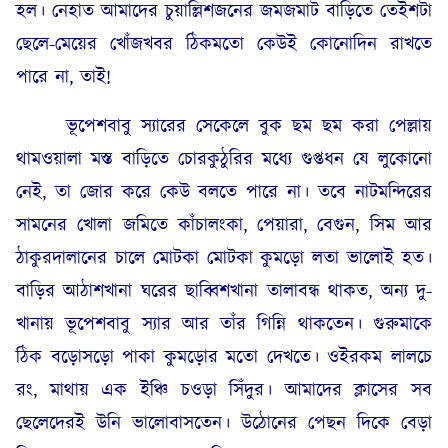
হল। নেহাত আমাদের চুয়াল্লিশজনের জমজমাট বাড়িতে তেইশটা
ছেলে-মেয়ের খোঁজখবর ঠিকমতো কেউই কোনোদিন রাখতে
পারে না, তাই!
ভূপেশবাবু স্যারের সেকেলে বুক ছম ছম করা পেল্লায়
থামওয়ালা মস্ত বাড়িতে চোরকুঠুরির মধ্যে গুপ্তধন যে লুকোনো
নেই, তা জোর করে কেউ বলতে পারে না। তবে নাটমন্দিরের
সামনের খোলা জমিতে কাঁচালংকা, পেয়ারা, বেগুন, সিম আর
ঠাকুরদালানের চালে মোটকা মোটকা কুমড়ো লতা ভালোই হত।
বাড়ির আঠাশখানা ঘরের ছাব্বিশখানা তালাবন্ধ থাকত, অন্য দু-
খানায় ভূপেশবাবু স্যার আর তাঁর গিন্নি থাকতেন। গুরুমাকে
ঠিক বড়োসড়ো পাকা কুমড়োর মতো দেখতে। ওইরকম লালচে
রং, মাথায় এক ইঞ্চি চওড়া সিঁদুর। আমাদের ক্লাসের সব
ছেলেদেরই উনি ভালোবাসতেন। উঠোনের পেছন দিকে বেড়া