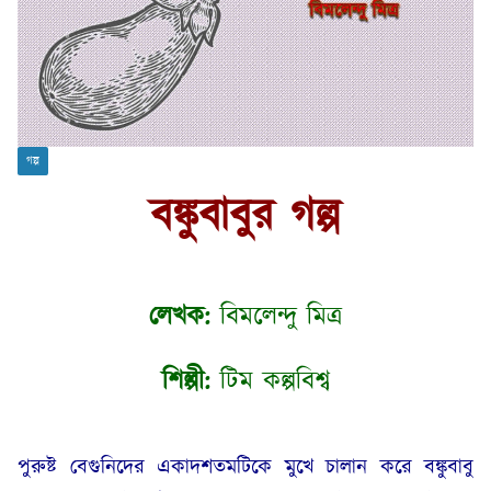
গল্প
বঙ্কুবাবুর গল্প
লেখক:
বিমলেন্দু মিত্র
শিল্পী:
টিম কল্পবিশ্ব
পুরুষ্ট বেগুনিদের একাদশতমটিকে মুখে চালান করে বঙ্কুবাবু