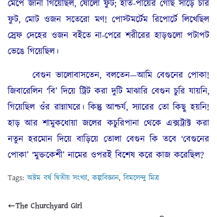
মেপে জানা গিয়েছিল, ষোলো ফুট; হাত-পায়ের গোছ সাড়ে চার
ফুট, মোট ওজন সতেরো মণ! পোস্টমর্টেম রিপোর্টে লিখেছিল
স্রেফ দেহের ওজন বইতে না-পেরে শরীরের হাড়গুলো পটাপট
ভেঙে গিয়েছিল।
বেগুন ভালোবাসতেন, বলতেন—আমি বেগুনের পোকা!
জিবারেলিন ‘বি’ দিয়ে ট্রিট করা দুটি মাঝারি বেগুন চুরি যায়নি,
গিয়েছিল ওঁর রান্নাঘরে। কিন্তু আশ্চর্য, স্যারের তো কিছু হয়নি!
হাড় আর শামুকধোয়া জলের কচুরিপানা থেকে এক্সট্রাক্ট করা
নতুন হরমোন দিয়ে বাড়িয়ে তোলা বেগুন কি তবে ‘বেগুনের
পোকা’ ‘মুক্তকেশী’ নামের ওপরই বিশেষ করে কাজ করেছিল?
Tags:
অষ্টম বর্ষ দ্বিতীয় সংখ্যা
,
কল্পবিজ্ঞান
,
বিমলেন্দু মিত্র
The Churchyard Girl