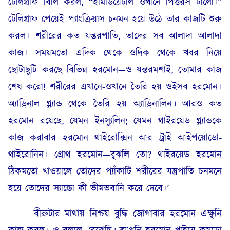
টেলিগ্রাফ বিলি করল, “ইমিডিয়েটলি ওখানে পিত্তরস ঢালো।”
টেলিগ্রাফ পেয়েই প্যাংক্রিয়াস চনমন হয়ে উঠে তার কাজটি শুরু
করল। শরীরের কত যন্তরপাতি, তাদের সব আলাদা আলাদা
কাজ। সময়মতো এদিক থেকে ওদিক থেকে খবর নিয়ে
ছোটাছুটি করছে বিভিন্ন হরমোন—ও যন্তরমশাই, তোমার কাজ
শেষ করো! শরীরের এখানে-ওখানে তৈরি হয় ওইসব হরমোন।
অ্যাড্রিনাল গ্ল্যান্ড থেকে তৈরি হয় অ্যাড্রিনালিন। আরও কত
হরমোন রয়েছে, যেমন ইনস্যুলিন; যেমন থাইরয়েড গ্ল্যান্ডকে
কাজ করাবার হরমোন থাইরোক্সিন আর ট্রাই আইপয়োডো-
থাইরোনিন। গ্রোথ হরমোন—বুঝলি তো? থাইরয়েড হরমোন
ঠিকমতো খাওয়ালে তোদের প্যাঁকাটি শরীরের যন্ত্রপাতি চনমনে
হয়ে তোদের স্যান্ডো কী ভীমভবানি করে দেবে।’
বীরুটার মাথায় নিশ্চয় বুদ্ধি জোগাবার হরমোন এক্ষুনি