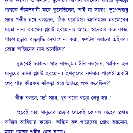
কাজ করল। ও বললে, ‘বুঝেছি। আপনি হরমোন খাইয়ে কুমড়ো
গাছকে ভীমভবানী করে তুলেছিলেন, তাই না স্যার?’ ভূপেশবাবু
স্যার গম্ভীর হয়ে বললেন, ‘ঠিক ধরেছিস। অ্যানিম্যাল হরমোনের
মতো নানা রকমের প্ল্যান্ট হরমোনও আছে, ওদেরও কত কাজ,
গাছগাছড়ার বাড়বৃদ্ধি দেখাশোনা করা, ফলটল ধরানো এইসব।
তোরা অক্সিনের নাম শুনেছিস?’
দুজনেই চকাচক ঘাড় নাড়লুম। উনি বললেন, ‘অক্সিন হল
মানুষের জানা প্ল্যান্ট হরমোন। ইশকুলের নর্দমার পাশেই একটা
লেবু গাছ কীরকম ঝাঁকড়া হয়ে উঠেছে লক্ষ করেছিস?’
বীরু বললে, ‘হ্যাঁ স্যার, খুব বড়ো বড়ো লেবু হয়।’
‘হবেই তো! মানুষের প্রস্রাব থেকেই কোগল সাহেব প্রথম
অক্সিন আবিষ্কার করেন। অক্সিন হল গাছেদের গ্রোথ হরমোন,
মানে গাছের শরীর ওতে বাড়ে।’