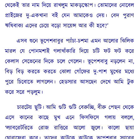
থেকেই তার নাম দিয়ে রাখলুম মাকড়স্কোপ। তোমাদের নোবেল
প্রাইজের দু-একখানা বই যেন আমাকেও দেয়। বেদ পুরাণ
ঋষিবাক্য এদের চেয়ে বড়ো সায়েন্স আর কী হবে?’
এসব শুনে ভূপেশবাবুর প্যাঁচা-চশমা এমন আলোর ঝিলিক
মারল যে পোনমশাই গলাখাঁকারি দিয়ে চটি ফট ফট করে
কেলাস সেভেনের দিকে চলে গেলেন। ভূপেশবাবু নড়লেন না,
বিড় বিড় করতে করতে ঝোলা গোঁফের দু-পাশ মুখের মধ্যে
পুরে চিবোতে লাগলেন। হেডস্যার আসছেন দেখে আমি টুক
করে সরে পড়লুম।
চারটেয় ছুটি। আমি গুটি গুটি বেরুচ্ছি, বীরু পেছন থেকে
এসে কানের কাছে মুখ এনে ফিসফিসে গলায় বললে,
‘ল্যাবরেটরিতে রোজ রাত্তিরে আলো জ্বলে। কালো ছায়া
ঘোরাফেরা করে। তাদের কাউকে কাউকে ভূপেশবাবু স্যারের