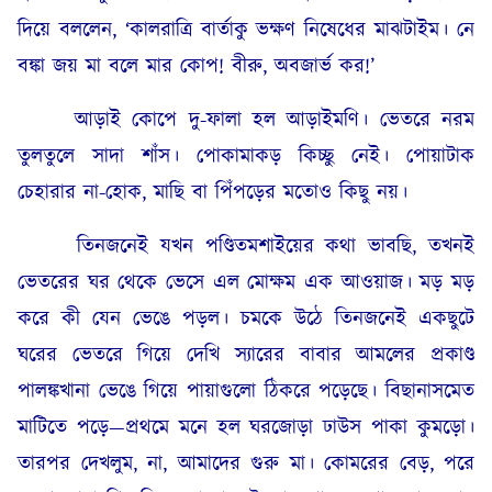
দিয়ে বললেন, ‘কালরাত্রি বার্তাকু ভক্ষণ নিষেধের মাঝটাইম। নে
বঙ্কা জয় মা বলে মার কোপ! বীরু, অবজার্ভ কর!’
আড়াই কোপে দু-ফালা হল আড়াইমণি। ভেতরে নরম
তুলতুলে সাদা শাঁস। পোকামাকড় কিচ্ছু নেই। পোয়াটাক
চেহারার না-হোক, মাছি বা পিঁপড়ের মতোও কিছু নয়।
তিনজনেই যখন পণ্ডিতমশাইয়ের কথা ভাবছি, তখনই
ভেতরের ঘর থেকে ভেসে এল মোক্ষম এক আওয়াজ। মড় মড়
করে কী যেন ভেঙে পড়ল। চমকে উঠে তিনজনেই একছুটে
ঘরের ভেতরে গিয়ে দেখি স্যারের বাবার আমলের প্রকাণ্ড
পালঙ্কখানা ভেঙে গিয়ে পায়াগুলো ঠিকরে পড়েছে। বিছানাসমেত
মাটিতে পড়ে—প্রথমে মনে হল ঘরজোড়া ঢাউস পাকা কুমড়ো।
তারপর দেখলুম, না, আমাদের গুরু মা। কোমরের বেড়, পরে