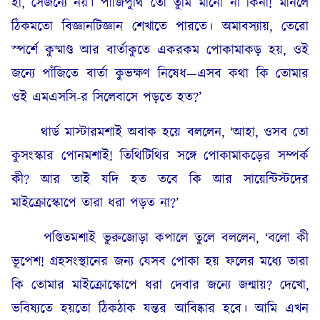
হা, সেজন্যে নয়। পাঁজিপুথি তো তুমি মানো না কিনা! মানলে
ঠিকমতো বিজ্ঞানটিজ্ঞান শেখাতে পারতে। অমাবস্যায়, তেরো
স্পর্শে কুষ্মাণ্ড আর বার্তাকুতে একরকম পোকামাকড় হয়, ওই
জন্যে পাঁজিতে বার্তা কুভক্ষণ নিষেধ—এসব কথা কি তোমার
ওই এমএসসি-র সিলেবাসে পড়তে হত?’
থার্ড মাস্টারমশাই অবাক হয়ে বললেন, ‘আহা, ওসব তো
কুসংস্কার পোনমশাই! তিথিটিথির সঙ্গে পোকামাকড়ের সম্পর্ক
কী? আর তাই যদি হত তবে কি আর সায়েন্টিস্টদের
মাইক্রোস্কোপে তারা ধরা পড়ত না?’
পণ্ডিতমশাই ভুরুজোড়া কপালে তুলে বললেন, ‘বলো কী
ভূপেশ! গ্রহসংস্থানের জন্য যেসব পোকা হয় ফলের মধ্যে তারা
কি তোমার মাইক্রোস্কোপে ধরা দেবার জন্যে জন্মায়? দেখো,
ভবিষ্যতে হয়তো ঠিকঠাক যন্তর আবিষ্কার হবে। আমি এখন