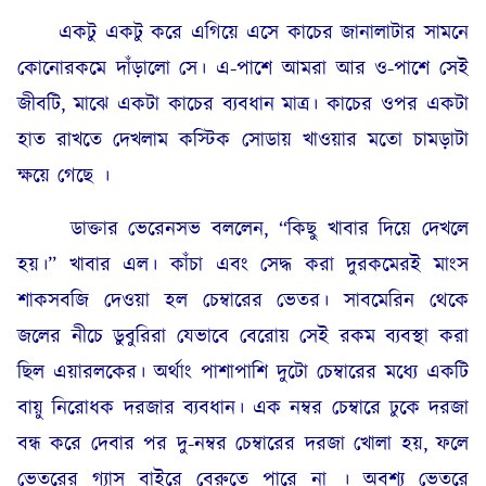
একটু একটু করে এগিয়ে এসে কাচের জানালাটার সামনে
কোনোরকমে দাঁড়ালো সে। এ-পাশে আমরা আর ও-পাশে সেই
জীবটি, মাঝে একটা কাচের ব্যবধান মাত্র। কাচের ওপর একটা
হাত রাখতে দেখলাম কস্টিক সোডায় খাওয়ার মতো চামড়াটা
ক্ষয়ে গেছে ।
ডাক্তার ভেরেনসভ বললেন, “কিছু খাবার দিয়ে দেখলে
হয়।” খাবার এল। কাঁচা এবং সেদ্ধ করা দুরকমেরই মাংস
শাকসবজি দেওয়া হল চেম্বারের ভেতর। সাবমেরিন থেকে
জলের নীচে ডুবুরিরা যেভাবে বেরোয় সেই রকম ব্যবস্থা করা
ছিল এয়ারলকের। অর্থাং পাশাপাশি দুটো চেম্বারের মধ্যে একটি
বায়ু নিরোধক দরজার ব্যবধান। এক নম্বর চেম্বারে ঢুকে দরজা
বন্ধ করে দেবার পর দু-নম্বর চেম্বারের দরজা খোলা হয়, ফলে
ভেতরের গ্যাস বাইরে বেরুতে পারে না । অবশ্য ভেতরে