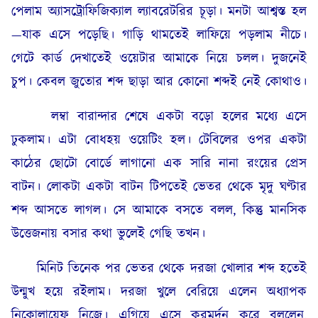
পেলাম অ্যাসট্রোফিজিক্যাল ল্যাবরেটরির চূড়া। মনটা আশ্বস্ত হল
—যাক এসে পড়েছি। গাড়ি থামতেই লাফিয়ে পড়লাম নীচে।
গেটে কার্ড দেখাতেই ওয়েটার আমাকে নিয়ে চলল। দুজনেই
চুপ। কেবল জুতোর শব্দ ছাড়া আর কোনো শব্দই নেই কোথাও।
লম্বা বারান্দার শেষে একটা বড়ো হলের মধ্যে এসে
ঢুকলাম। এটা বোধহয় ওয়েটিং হল। টেবিলের ওপর একটা
কাঠের ছোটো বোর্ডে লাগানো এক সারি নানা রংয়ের প্রেস
বাটন। লোকটা একটা বাটন টিপতেই ভেতর থেকে মৃদু ঘণ্টার
শব্দ আসতে লাগল। সে আমাকে বসতে বলল, কিন্তু মানসিক
উত্তেজনায় বসার কথা ভুলেই গেছি তখন।
মিনিট তিনেক পর ভেতর থেকে দরজা খোলার শব্দ হতেই
উন্মুখ হয়ে রইলাম। দরজা খুলে বেরিয়ে এলেন অধ্যাপক
নিকোলায়েফ নিজে। এগিয়ে এসে করমর্দন করে বললেন,