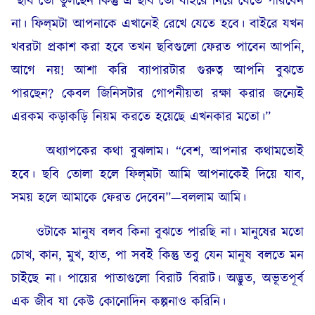
“ছবি তো তুলছেন কিন্তু এ ছবি তো বাইরে নিয়ে যেতে পারবেন
না। ফিল্‌মটা আপনাকে এখানেই রেখে যেতে হবে। বাইরে যখন
খবরটা প্রকাশ করা হবে তখন ছবিগুলো ফেরত পাবেন আপনি,
আগে নয়! আশা করি ব্যাপারটার গুরুত্ব আপনি বুঝতে
পারছেন? কেবল জিনিসটার গোপনীয়তা রক্ষা করার জন্যেই
এরকম কড়াকড়ি নিয়ম করতে হয়েছে এখনকার মতো।”
অধ্যাপকের কথা বুঝলাম। “বেশ, আপনার কথামতোই
হবে। ছবি তোলা হলে ফিল্‌মটা আমি আপনাকেই দিয়ে যাব,
সময় হলে আমাকে ফেরত দেবেন”—বললাম আমি।
ওটাকে মানুষ বলব কিনা বুঝতে পারছি না। মানুষের মতো
চোখ, কান, মুখ, হাত, পা সবই কিন্তু তবু যেন মানুষ বলতে মন
চাইছে না। পায়ের পাতাগুলো বিরাট বিরাট। অদ্ভুত, অভূতপূর্ব
এক জীব যা কেউ কোনোদিন কল্পনাও করিনি।