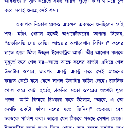
আবহাওয়ার সৃষ্টি করেছে সমগ্র জায়গা জুড়ে। কাজ থামিয়ে চুপ
করে সবাই শুনছে সেই শব্দ।
অধ্যাপক নিকোলায়েফও এতক্ষণ একমনে শুনছিলেন সেই
শব্দ। হঠাৎ খেয়াল হতেই অপারেটারদের তাগাদা দিলেন,
“এভরিবডি গেট রেডি। আওয়ার অপারেশান বিগিন্স।” কলের
হাতে জ্বলে উঠল উজ্জ্বল ইলেকট্রিক আর্ক। তীব্র আলোর ঝলকে
মুহূর্তে ভরে গেল ঘর—আস্তে আস্তে কলের হাতটা এগিয়ে গেল
উল্কাটার ওপরে, তারপর একটু একটু করে সেই আগুনের
করাত কেটে বসে যেতে লাগল উল্কাটার কঠিন দেহে। চারদিক
গোল করে কাটা হতেই ঢাকনির মতো ওপরের অংশটা খুলে
পড়ল। আমি বিস্ময়ে চিৎকার করে উঠলাম, “আরে, এ তো
দেখছি একটা ফাঁপা নলের মতো জিনিস!” ভেতরটা বেশ
চকচকে পালিশ করা। আলো যেন ঠিকরে পড়ছে সেখান থেকে।