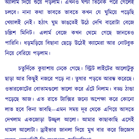
অ্যালার্ম দিয়ে শুয়ে পড়লাম। এখনও ঘণ্টা তিনেক পরে গেলেই
চলবে। নানা কথা ভাবতে ভাবতে কখন যে ঘুমিয়ে পড়েছি
খেয়ালই নেই। হঠাৎ ঘুম ভাঙতেই উঠে দেখি বারোটা বেজে
চল্লিশ মিনিট। এলার্ম বেজে কখন থেমে গেছে জানতেও
পারিনি। ধড়মড়িয়ে বিছানা ছেড়ে উঠেই ক্যামেরা আর নোটবুক
নিয়ে বেরিয়ে পড়লাম।
চতুর্দিকে কুয়াশায় ঢেকে গেছে। স্ট্রিট লাইটের আলোটুকু
ছাড়া আর কিছুই নজরে পড়ে না। তুষার পড়তে আরম্ভ করেছে।
ওভারকোটের বোতামগুলো ভালো করে এঁটে নিলাম। বড্ড ঠান্ডা
পড়েছে আজ। এত রাতে ট্যাক্সির জন্যে অপেক্ষা করে কোনো
লাভ হবে কিনা ভাবছি—এমন সময় দূর থেকে এগিয়ে আসতে
দেখলাম একজোড়া উজ্জ্বল আলো। আমার কাছাকাছি এসেই
থামল আলোটা। ড্রাইভার জানলা দিয়ে মুখ বার করে জিজ্ঞেস