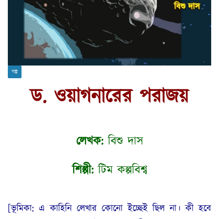
গল্প
ড. ওয়াগনারের পরাজয়
লেখক:
বিশু দাস
শিল্পী:
টিম কল্পবিশ্ব
[ভূমিকা: এ কাহিনি লেখার কোনো ইচ্ছেই ছিল না। কী হবে