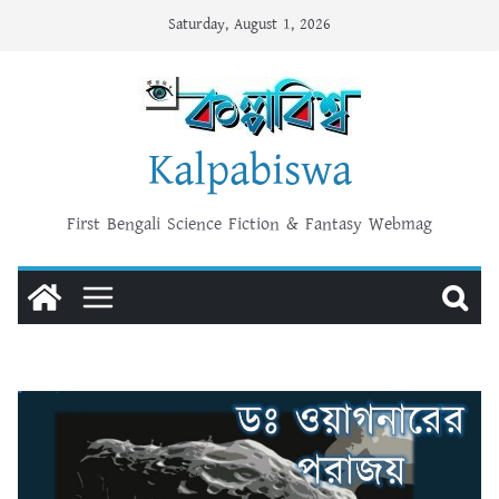
Skip
Saturday, August 1, 2026
to
content
Kalpabiswa
First Bengali Science Fiction & Fantasy Webmag