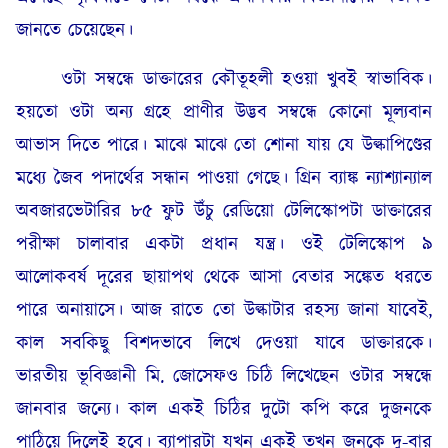
জানতে চেয়েছেন।
ওটা সম্বন্ধে ডাক্তারের কৌতূহলী হওয়া খুবই স্বাভাবিক।
হয়তো ওটা অন্য গ্রহে প্রাণীর উদ্ভব সম্বন্ধে কোনো মূল্যবান
আভাস দিতে পারে। মাঝে মাঝে তো শোনা যায় যে উল্কাপিণ্ডের
মধ্যে জৈব পদার্থের সন্ধান পাওয়া গেছে। গ্রিন ব্যাঙ্ক ন্যাশ্যান্যাল
অবজারভেটারির ৮৫ ফুট উঁচু রেডিয়ো টেলিস্কোপটা ডাক্তারের
পরীক্ষা চালাবার একটা প্রধান যন্ত্র। ওই টেলিস্কোপ ৯
আলোকবর্ষ দূরের ছায়াপথ থেকে আসা বেতার সঙ্কেত ধরতে
পারে অনায়াসে। আজ রাতে তো উল্কাটার রহস্য জানা যাবেই,
কাল সবকিছু বিশদভাবে লিখে দেওয়া যাবে ডাক্তারকে।
ভারতীয় ভূবিজ্ঞানী মি. জোসেফও চিঠি লিখেছেন ওটার সম্বন্ধে
জানবার জন্যে। কাল একই চিঠির দুটো কপি করে দুজনকে
পাঠিয়ে দিলেই হবে। ব্যাপারটা যখন একই তখন জনকে দু-বার