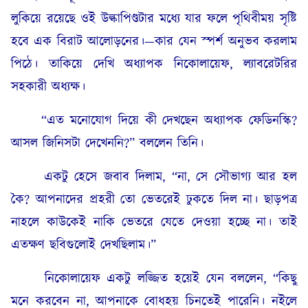
লুকিয়ে রয়েছে ওই উল্কাপিণ্ডটার মধ্যে যার ফলে পৃথিবীময় সৃষ্টি
হবে এক বিরাট আলোড়নের।—কার যেন স্পর্শ অনুভব করলাম
পিঠে। তাকিয়ে দেখি অধ্যাপক নিকোলায়েফ, ল্যাবরেটরির
সহকারী অধ্যক্ষ।
“এত মনোযোগ দিয়ে কী দেখছেন অধ্যাপক ফেডিনস্কি?
আসল জিনিসটা দেখেননি?” বললেন তিনি।
একটু হেসে জবাব দিলাম, “না, সে সৌভাগ্য আর হল
কৈ? আপনাদের প্রহরী তো ভেতরেই ঢুকতে দিল না। ছাড়পত্র
নাহলে কাউকেই নাকি ভেতরে যেতে দেওয়া হচ্ছে না। তাই
এতক্ষণ ছবিগুলোই দেখছিলাম।”
নিকোলায়েফ একটু লজ্জিত হয়েই যেন বললেন, “কিছু
মনে করবেন না, আপনাকে বোধহয় চিনতেই পারেনি। নইলে