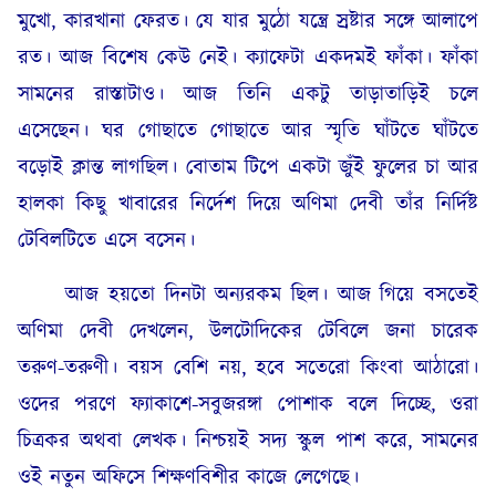
মুখো, কারখানা ফেরত। যে যার মুঠো যন্ত্রে স্রষ্টার সঙ্গে আলাপে
রত। আজ বিশেষ কেউ নেই। ক্যাফেটা একদমই ফাঁকা। ফাঁকা
সামনের রাস্তাটাও। আজ তিনি একটু তাড়াতাড়িই চলে
এসেছেন। ঘর গোছাতে গোছাতে আর স্মৃতি ঘাঁটতে ঘাঁটতে
বড়োই ক্লান্ত লাগছিল। বোতাম টিপে একটা জুঁই ফুলের চা আর
হালকা কিছু খাবারের নির্দেশ দিয়ে অণিমা দেবী তাঁর নির্দিষ্ট
টেবিলটিতে এসে বসেন।
আজ হয়তো দিনটা অন্যরকম ছিল। আজ গিয়ে বসতেই
অণিমা দেবী দেখলেন, উলটোদিকের টেবিলে জনা চারেক
তরুণ-তরুণী। বয়স বেশি নয়, হবে সতেরো কিংবা আঠারো।
ওদের পরণে ফ্যাকাশে-সবুজরঙ্গা পোশাক বলে দিচ্ছে, ওরা
চিত্রকর অথবা লেখক। নিশ্চয়ই সদ্য স্কুল পাশ করে, সামনের
ওই নতুন অফিসে শিক্ষণবিশীর কাজে লেগেছে।