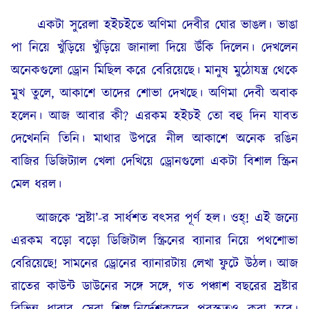
একটা সুরেলা হইচইতে অণিমা দেবীর ঘোর ভাঙল। ভাঙা
পা নিয়ে খুঁড়িয়ে খুঁড়িয়ে জানালা দিয়ে উঁকি দিলেন। দেখলেন
অনেকগুলো ড্রোন মিছিল করে বেরিয়েছে। মানুষ মুঠোযন্ত্র থেকে
মুখ তুলে, আকাশে তাদের শোভা দেখছে। অণিমা দেবী অবাক
হলেন। আজ আবার কী? এরকম হইচই তো বহু দিন যাবত
দেখেননি তিনি। মাথার উপরে নীল আকাশে অনেক রঙিন
বাজির ডিজিট্যাল খেলা দেখিয়ে ড্রোনগুলো একটা বিশাল স্ক্রিন
মেল ধরল।
আজকে ‘স্রষ্টা’-র সার্ধশত বৎসর পূর্ণ হল। ওহ্‌! এই জন্যে
এরকম বড়ো বড়ো ডিজিটাল স্ক্রিনের ব্যানার নিয়ে পথশোভা
বেরিয়েছে! সামনের ড্রোনের ব্যানারটায় লেখা ফুটে উঠল। আজ
রাতের কাউন্ট ডাউনের সঙ্গে সঙ্গে, গত পঞ্চাশ বছরের স্রষ্টার