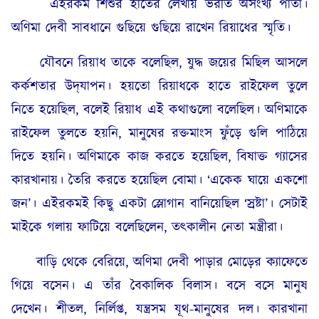
এইরকম শিশুর হাতের লেখায় ভরতি অসংখ্য পাতা।
অণিমা দেবী সাবধানে গুছিয়ে গুছিয়ে রাখেন রিয়াধের স্মৃতি।
যৌবনে রিয়াধ তাকে বলেছিল, যুদ্ধ জয়ের মিছিল আসলে
কর্কশতার উদ্‌যাপন। হয়তো রিয়াধকে হাতে রাইফেল তুলে
নিতে হয়েছিল, বলেই রিয়াধ এই কথাগুলো বলেছিল। অণিমাকে
রাইফেল তুলতে হয়নি, মানুষের রক্তমাংস ফুঁড়ে গুলি পাঠিয়ে
দিতে হয়নি। অণিমাকে কাজ করতে হয়েছিল, বিষাক্ত গ্যাসের
কারখানায়। তৈরি করতে হয়েছিল বোমা। ‘একেক ঘায়ে একশো
জন’। এইরকমই কিছু একটা স্লোগান বানিয়েছিল ‘স্রষ্টা’। সেটাই
মাইকে গলায় ফাটিয়ে বলেছিলেন, তৎকালীন নেতা মন্ত্রীরা।
বাড়ি থেকে বেরিয়ে, অণিমা দেবী পাড়ার মোড়ের ক্যাফেতে
গিয়ে বসেন। এ তাঁর বৈকালিক বিলাস। বসে বসে মানুষ
দেখেন। শীতল, নির্লিপ্ত, যন্ত্রসম যূথ-মানুষের দল। কারখানা