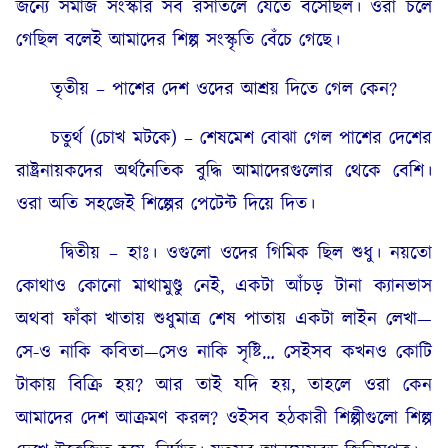
জন্যে সমাজ সংস্কার সব রসাতলে যেতে বসেছিল। ওরা চলে
গেছিল বলেই আমাদের শিল্প সংস্কৃতি বেঁচে গেছে।
তৃতীয় – পাশের দেশ ওদের আশ্রয় দিতে গেল কেন?
চতুর্থ (চোখ মটকে) – শেষমেশ বোঝা গেল পাশের দেশের
রাষ্ট্রনায়কদের অর্থনৈতিক বুদ্ধি আমাদেরগুলোর থেকে বেশি।
ওরা অতি সহজেই শিল্পের পেটেন্ট দিয়ে দিত।
দ্বিতীয় – হাঃ। ওগুলো ওদের গিমিক ছিল শুধু। নয়তো
কোথাও কোনো মাথামুণ্ডু নেই, একটা আঁচড় টানা ক্যানভাস
অথবা ফাঁকা খাতায় শুধুমাত্র শেষ পাতায় একটা লাইন লেখা—
সে-ও নাকি কবিতা—সেও নাকি সৃষ্টি… সেইসব কখনও কোটি
টাকায় বিক্রি হয়? আর তাই যদি হয়, তাহলে ওরা কেন
আমাদের দেশ আক্রমণ করল? ওইসব হঠকারী শিল্পীগুলো শিল্প