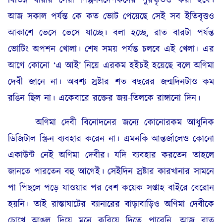
বিভিন্ন ধারার সেরা শিল্প-নির্দেশকদের পুরস্কৃতও করা হবে।
আজ সকাল পর্যন্ত কে কত ভোট পেয়েছে সেই সব ইতিবৃত্তও
আকাশে ভেসে ভেসে যাচ্ছে। বলা হচ্ছে, রাত বারটা পর্যন্ত
ভোটিং অপশন খোলা। শেষ সময় পর্যন্ত চলবে এই খেলা। এর
আগে কোনো ‘এ আই’ নিয়ে এরকম হইচই হয়েছে বলে অণিমা
দেবী জানে না। অবশ্য স্রষ্টার শত বছরের জন্মদিনটাও কম
রঙিন ছিল না। একেবারে রক্তের জয়-তিলকে রাঙ্গানো দিন।
অণিমা দেবী বিনোদনের জন্যে কোনোরকম আধুনিক
ডিজিটাল স্ক্রিন ব্যবহার করেন না। এমনকি আন্তর্জালেও কোনো
একাউন্ট নেই অণিমা দেবীর। যদি ব্যবহার করতেন তাহলে
জানতে পারতেন বহু আগেই। সেইদিন স্রষ্টার কারখানার সামনে
পা পিছলে পড়ে যাওয়ার পর বেশ কয়েক সপ্তাহ বাইরে বেরোন
হয়নি। তাই রাস্তাঘাটের ব্যানারের বাড়াবাড়িও অণিমা দেবীকে
চোখে আঙুল দিয়ে মনে করিয়ে দিতে পারেনি, আজ রাত