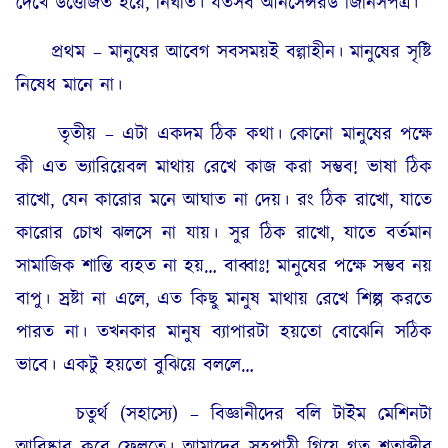
দেখে উত্তেজিত হয়ে, নির্ঘাত। যতসব আনসেন্সরড জিনিসপত্র।
প্রথম – মানুষের আবেগ সবসময়ই বল্গাহীন। মানুষের সৃষ্টি
নিষেধ মানে না।
তৃতীয় – এটা একদম ঠিক কথা। কোনো মানুষের পক্ষে
কী এত ভ্যারিয়েবল মাথায় রেখে কাজ করা সম্ভব! ভাষা ঠিক
রাখো, যেন কারোর মনে আঘাত না দেয়। রং ঠিক রাখো, যাতে
কারোর চোখ ঝলসে না যায়। সুর ঠিক রাখো, যাতে বর্তমান
সামাজিক শান্তি ব্যহত না হয়… বাব্বাঃ! মানুষের পক্ষে সম্ভব নয়
বাপু। স্রষ্টা না এলে, এত কিছু মানুষ মাথায় রেখে শিল্প করতে
পারত না। তখনকার মানুষ ব্যাপারটা হয়তো বোঝেনি সঠিক
ভাবে। একটু হয়তো বুঝিয়ে বললে…
চতুর্থ (সহাস্যে) – বিজ্ঞানীদের বলি টাইম মেশিনটা
আবিষ্কার করে ফেলতে। আমাদের সহপাঠী গিয়ে গত শতাব্দীর