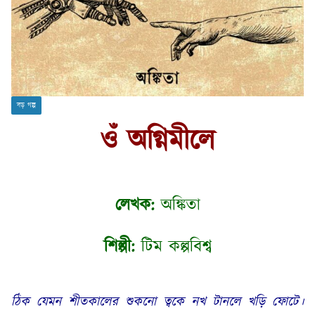
বড় গল্প
ওঁ অগ্নিমীলে
লেখক:
অঙ্কিতা
শিল্পী:
টিম কল্পবিশ্ব
ঠিক যেমন
শীতকালের
শুকনো
ত্বকে
নখ
টানলে
খড়ি
ফোটে
।