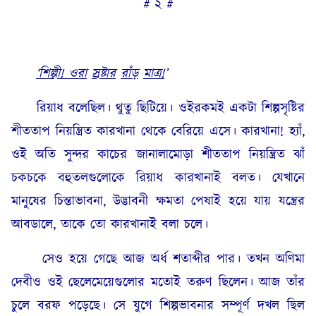
# ২ #
‘
শিল্পী
!
ওরা
স্রষ্টার
রাঁড়
মাত্র
!
’
রিয়াধ বলেছিল। থুতু ছিটিয়ে। ওইরকমই একটা শিল্পসৃষ্টির
শীততাপ নিয়ন্ত্রিত কারখানা থেকে বেরিয়ে এসে। কারখানা! হ্যাঁ,
ওই অতি সুন্দর কাচের জানালামোড়া শীততাপ নিয়ন্ত্রিত ঝাঁ
চকচকে বহুতলগুলোকে রিয়াধ কারখানাই বলত। যেখানে
মানুষের চিন্তাভাবনা, উদ্ভাবনী ক্ষমতা পেষাই হয়ে যায় যন্ত্রের
আবডালে, তাকে তো কারখানাই বলা চলে।
সেও হয়ে গেছে আজ অর্ধ শতাব্দীর পার। তখন অণিমা
দেবীও ওই ছেলেমেয়েগুলোর মতোই তরুণ ছিলেন। আজ তাঁর
চুলে বরফ পড়েছে। সে যুগে শিল্পভাবনার সম্পূর্ণ দখল ছিল