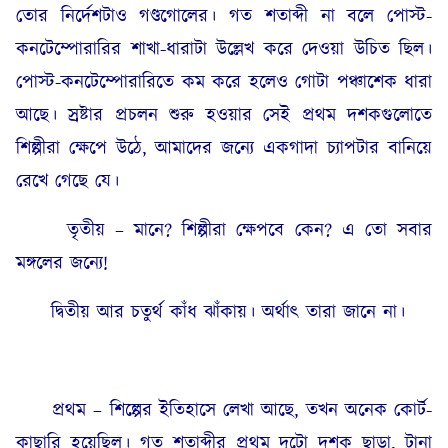
তোর নির্দেশটাও গণ্ডগোলের। গত শতাব্দী না বলে পোস্ট-
কনটেম্পোরারির শাখা-ধারাটা উল্লেখ করে দেওয়া উচিত ছিল।
পোস্ট-কনটেম্পোরারিতে কম করে হলেও গোটা পঞ্চাশেক ধারা
আছে। স্রষ্টার প্রচলন শুরু হওয়ার সেই প্রথম দশকগুলোতে
শিল্পীরা ক্ষেপে উঠে, আমাদের জন্যে একগাদা চ্যাপটার বানিয়ে
রেখে গেছে যে।
তৃতীয় – মানে? শিল্পীরা ক্ষেপবে কেন? এ তো সবার
মঙ্গলের জন্যে!
দ্বিতীয় আর চতুর্থ কাঁধ ঝাঁকায়। অর্থাৎ তারা জানে না।
প্রথম – শিল্পের ইতিহাসে লেখা আছে, তখন অনেক কোর্ট-
কাছারি হয়েছিল। গত শতাব্দীর প্রথম দুটো দশক ছাড়া, টানা