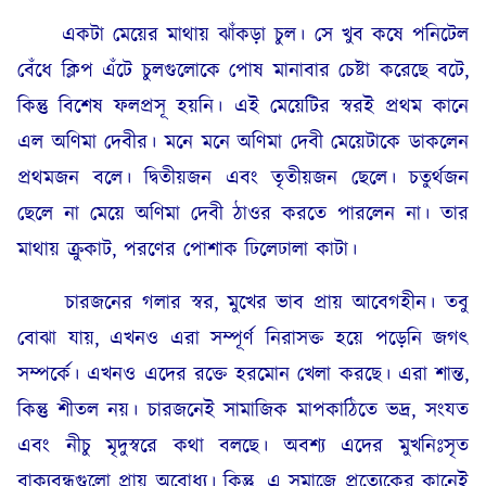
একটা মেয়ের মাথায় ঝাঁকড়া চুল। সে খুব কষে পনিটেল
বেঁধে ক্লিপ এঁটে চুলগুলোকে পোষ মানাবার চেষ্টা করেছে বটে,
কিন্তু বিশেষ ফলপ্রসূ হয়নি। এই মেয়েটির স্বরই প্রথম কানে
এল অণিমা দেবীর। মনে মনে অণিমা দেবী মেয়েটাকে ডাকলেন
প্রথমজন বলে। দ্বিতীয়জন এবং তৃতীয়জন ছেলে। চতুর্থজন
ছেলে না মেয়ে অণিমা দেবী ঠাওর করতে পারলেন না। তার
মাথায় ক্রুকাট, পরণের পোশাক ঢিলেঢালা কাটা।
চারজনের গলার স্বর, মুখের ভাব প্রায় আবেগহীন। তবু
বোঝা যায়, এখনও এরা সম্পূর্ণ নিরাসক্ত হয়ে পড়েনি জগৎ
সম্পর্কে। এখনও এদের রক্তে হরমোন খেলা করছে। এরা শান্ত,
কিন্তু শীতল নয়। চারজনেই সামাজিক মাপকাঠিতে ভদ্র, সংযত
এবং নীচু মৃদুস্বরে কথা বলছে। অবশ্য এদের মুখনিঃসৃত
বাক্যবন্ধগুলো প্রায় অবোধ্য। কিন্তু, এ সমাজে প্রত্যেকের কানেই