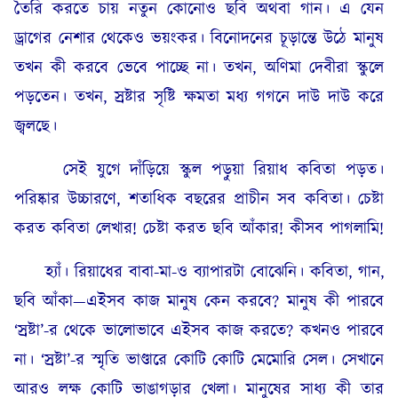
তৈরি করতে চায় নতুন কোনোও ছবি অথবা গান। এ যেন
ড্রাগের নেশার থেকেও ভয়ংকর। বিনোদনের চূড়ান্তে উঠে মানুষ
তখন কী করবে ভেবে পাচ্ছে না। তখন, অণিমা দেবীরা স্কুলে
পড়তেন। তখন, স্রষ্টার সৃষ্টি ক্ষমতা মধ্য গগনে দাউ দাউ করে
জ্বলছে।
সেই যুগে দাঁড়িয়ে স্কুল পড়ুয়া রিয়াধ কবিতা পড়ত।
পরিষ্কার উচ্চারণে, শতাধিক বছরের প্রাচীন সব কবিতা। চেষ্টা
করত কবিতা লেখার! চেষ্টা করত ছবি আঁকার! কীসব পাগলামি!
হ্যাঁ। রিয়াধের বাবা-মা-ও ব্যাপারটা বোঝেনি। কবিতা, গান,
ছবি আঁকা—এইসব কাজ মানুষ কেন করবে? মানুষ কী পারবে
‘স্রষ্টা’-র থেকে ভালোভাবে এইসব কাজ করতে? কখনও পারবে
না। ‘স্রষ্টা’-র স্মৃতি ভাণ্ডারে কোটি কোটি মেমোরি সেল। সেখানে
আরও লক্ষ কোটি ভাঙাগড়ার খেলা। মানুষের সাধ্য কী তার