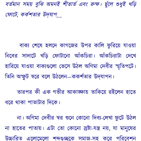
বর্তমান
সময়
বুঝি
অমনই
শীতার্ত এবং রুক্ষ
।
ছুঁলে
শুধুই
খড়ি
ফোটে
,
কর্কশতার
উদ্‌যাপ
__
বাক্য শেষে হলদে কাগজের উপর কালি ফুরিয়ে যাওয়া
নিবের সাদাটে খড়ি ফোটানো আঁকচিরা। আঁকচিরাটা দেখে
হারিয়ে যাওয়া বাক্যগুলো ভেসে উঠল অণিমা দেবীর স্মৃতিপটে।
তিনি অস্ফুট স্বরে বলে উঠলেন—ককর্শতার উদ্‌যাপন।
তারপর কী এক গভীর আকাঙ্ক্ষায় তাকিয়ে রইলেন হাতে
ধরে থাকা পাতাটার দিকে।
না। অণিমা দেবীর স্বর শুনে কোনো দিব্য-লেখা ফুটে উঠল
না হাতের পাতায়। এটা তো কোনো স্রষ্টা-যন্ত্র নয়, যা মানুষের
উচ্চারিত এলোমেলো শব্দগুচ্ছকে সমাজ-সহ করে পরিবেশন