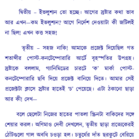
দ্বিতীয় – ইভলুশ্যন তো হচ্ছে। আগের স্রষ্টার কথা ভাব
আর এখন—কম ইভলুশ্যন? আগে নির্দেশ দেওয়াটা কী জটিলই
না ছিল! এখন কত্ত সহজ!
তৃতীয় – সহজ নাকি! আমাকে প্রজেক্ট দিয়েছিল গত
শতাব্দীর পোস্ট-কনটেম্পোরারি আর্টে বৃহস্পতির উপগ্রহ।
স্রষ্টাকে বললাম, গ্যানিমিডের চারটে ‘ক’ মার্কা পোস্ট-
কনটেম্পোরারি ছবি দিয়ে প্রজেক্ট বানিয়ে দিতে। আমার সেই
প্রজেক্টটা ক্লাসে স্রষ্টার হাতেই ‘চ’ পেয়েছে। এটা ঠকানো ছাড়া
আর কী! দেখ—
বলে ছেলেটা নিজের হাতের পাতলা স্ক্রিনটা বাকিদের সঙ্গে
শেয়ার করল। অণিমাও দেবী দেখলেন, তৃতীয় ছাড়া প্রত্যেকেরই
ঠোঁটগুলো গাল অবধি চওড়া হল। চতুর্থের দাঁত ছরকুটে বেরিয়ে