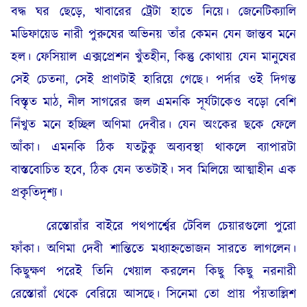
বদ্ধ ঘর ছেড়ে, খাবারের ট্রেটা হাতে নিয়ে। জেনেটিক্যালি
মডিফায়েড নারী পুরুষের অভিনয় তাঁর কেমন যেন জান্তব মনে
হল। ফেসিয়াল এক্সপ্রেশন খুঁতহীন, কিন্তু কোথায় যেন মানুষের
সেই চেতনা, সেই প্রাণটাই হারিয়ে গেছে। পর্দার ওই দিগন্ত
বিস্তৃত মাঠ, নীল সাগরের জল এমনকি সূর্যটাকেও বড়ো বেশি
নিঁখুত মনে হচ্ছিল অণিমা দেবীর। যেন অংকের ছকে ফেলে
আঁকা। এমনকি ঠিক যতটুকু অব্যবস্থা থাকলে ব্যাপারটা
বাস্তবোচিত হবে, ঠিক যেন ততটাই। সব মিলিয়ে আত্মাহীন এক
প্রকৃতিদৃশ্য।
রেস্তোরাঁর বাইরে পথপার্শ্বের টেবিল চেয়ারগুলো পুরো
ফাঁকা। অণিমা দেবী শান্তিতে মধ্যাহ্নভোজন সারতে লাগলেন।
কিছুক্ষণ পরেই তিনি খেয়াল করলেন কিছু কিছু নরনারী
রেস্তোরাঁ থেকে বেরিয়ে আসছে। সিনেমা তো প্রায় পঁয়তাল্লিশ