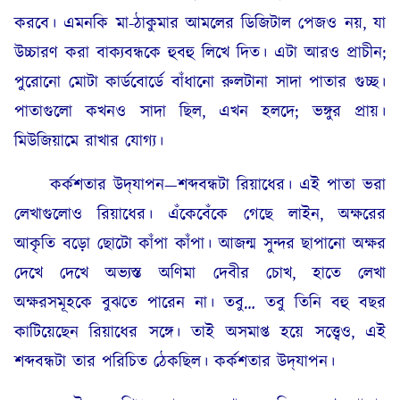
করবে। এমনকি মা-ঠাকুমার আমলের ডিজিটাল পেজও নয়, যা
উচ্চারণ করা বাক্যবন্ধকে হুবহু লিখে দিত। এটা আরও প্রাচীন;
পুরোনো মোটা কার্ডবোর্ডে বাঁধানো রুলটানা সাদা পাতার গুচ্ছ।
পাতাগুলো কখনও সাদা ছিল, এখন হলদে; ভঙ্গুর প্রায়।
মিউজিয়ামে রাখার যোগ্য।
কর্কশতার উদ্‌যাপন—শব্দবন্ধটা রিয়াধের। এই পাতা ভরা
লেখাগুলোও রিয়াধের। এঁকেবেঁকে গেছে লাইন, অক্ষরের
আকৃতি বড়ো ছোটো কাঁপা কাঁপা। আজন্ম সুন্দর ছাপানো অক্ষর
দেখে দেখে অভ্যস্ত অণিমা দেবীর চোখ, হাতে লেখা
অক্ষরসমূহকে বুঝতে পারেন না। তবু… তবু তিনি বহু বছর
কাটিয়েছেন রিয়াধের সঙ্গে। তাই অসমাপ্ত হয়ে সত্ত্বেও, এই
শব্দবন্ধটা তার পরিচিত ঠেকছিল। কর্কশতার উদ্‌যাপন।