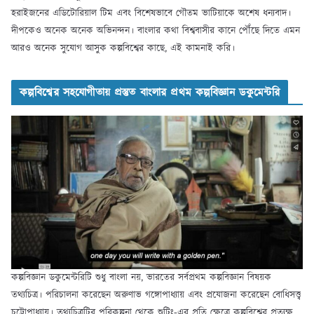
হরাইজনের এডিটোরিয়াল টিম এবং বিশেষভাবে গৌতম ভাটিয়াকে অশেষ ধন্যবাদ।
দীপকেও অনেক অনেক অভিনন্দন। বাংলার কথা বিশ্ববাসীর কানে পৌঁছে দিতে এমন
আরও অনেক সুযোগ আসুক কল্পবিশ্বের কাছে, এই কামনাই করি।
কল্পবিশ্বের সহযোগীতায় প্রস্তুত বাংলার প্রথম কল্পবিজ্ঞান ডকুমেন্টরি
কল্পবিজ্ঞান ডকুমেন্টরিটি শুধু বাংলা নয়, ভারতের সর্বপ্রথম কল্পবিজ্ঞান বিষয়ক
তথ্যচিত্র। পরিচালনা করেছেন অরুণাভ গঙ্গোপাধ্যায় এবং প্রযোজনা করেছেন বোধিসত্ত্ব
চট্টোপাধ্যায়। তথ্যচিত্রটির পরিকল্পনা থেকে শুটিং-এর প্রতি ক্ষেত্রে কল্পবিশ্বের প্রত্যক্ষ