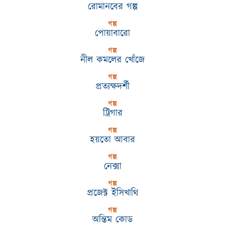
রোমানবের গল্প
গল্প
পোয়াবারো
গল্প
নীল কমলের খোঁজে
গল্প
প্রত্যক্ষদর্শী
গল্প
ট্রিগার
গল্প
হয়তো আবার
গল্প
নেক্সা
গল্প
প্রজেক্ট ইসিখাথি
গল্প
অন্তিম কোড