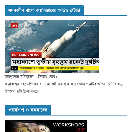
সমকালীন বাংলা কল্পবিজ্ঞানের অডিও স্টোরি
মহাশূন্যের মণিমুক্তো - সিদ্ধার্থ ঘোষ।
কল্পবিশ্বের সহযোগিতায় বানানো এই রুদ্ধশ্বাস কল্পবিজ্ঞান গল্পটির অডিও স্টোরি শুনুন
উপরের ছবি ক্লিক করে।
ওয়ার্কশপ ও কনফারেন্স