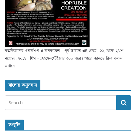
কল্পবিজ্ঞানের ওয়ার্কশপ ও কনফারেন্স - পূর্ব ভারতে এই প্রথম। ২২ থেকে ২৪শে
নভেম্বর, ২০১৮। থিম - ফ্র্যাঙ্কেনস্টেইনের ২০০ বছর। আরো জানতে ক্লিক করুন
এখানে।
বাংলায় অনুসন্ধান
সংযুক্তি