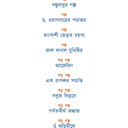
গল্প
বঙ্কুবাবুর গল্প
গল্প
ড. ওয়াগনারের পরাজয়
গল্প
মাংসাশী ভেড়ার রহস্য
গল্প
জাল বানাল যুধিষ্ঠির
বড় গল্প
ম্যাজেরিন
বড় গল্প
এক প্রপঞ্চর সমাপ্তি
বড় গল্প
সবুজ বিপ্লবে
বড় গল্প
পর্বততীর্থ জম্ভাজ
বড় গল্প
ওঁ অগ্নিমীলে