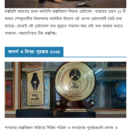
কল্পডিবি ভারতের প্রথম ফ্যান্টাসি কল্পবিজ্ঞান বিষয়ক ডেটাবেস। ভারতের প্রধান ২২ টি
ভাষার স্পেকুলেটিভ ফিকশনের আর্কাইভ হিসাবে এই ওপেন ডেটাবেসটি তৈরি করা
হয়েছে। যেকেউ এই ডেটাবেসে তথ্য জুড়তে পারবেন আর সেই তথ্য ব্যবহার করতে
পারবেন। সহযোগিতায় টিম কল্পবিশ্ব।
আশ্চর্য ও বিস্ময় পুরস্কার ২০২৩
পাশ্চাত্যে কল্পবিজ্ঞান সাহিত্যে বিভিন্ন পত্রিকা ও সংগঠনের পুরস্কারগুলি লেখক ও