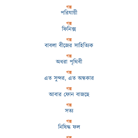
গল্প
পরিযায়ী
গল্প
ফিনিক্স
গল্প
বাবলা বীজের সাহিত্যিক
গল্প
অধরা পৃথিবী
গল্প
এত সুন্দর, এত অন্ধকার
গল্প
আবার ফোন বাজছে
গল্প
সত্য
গল্প
নিষিদ্ধ ফল