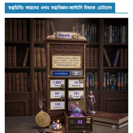
কল্পডিবিঃ ভারতের প্রথম কল্পবিজ্ঞান-ফ্যান্টাসি বিষয়ক ডেটাবেস