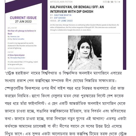
'স্ট্রেঞ্জ হরাইজন' নামের বিশ্ববিখ্যাত ও বিশ্বনন্দিত অনলাইন ম্যাগাজিনে এবারের
সংখ্যায় প্রকাশ পেল কল্পবিশ্বের সম্পাদক দীপ ঘোষের বিস্তারিত সাক্ষাৎকার।
স্পেকুলেটিভ ফিকশনের ওপর দীর্ঘ বাইশ বছর ধরে নিরন্তর অধ্যবসায়ে ওঁরা কাজ
করছেন নিয়মিত। হ্যুগো কিংবা নেবুলার মতন সেরা পুরস্কারের লিস্টে বেশ কয়েক
বছর ধরে তাঁরা ফাইনালিস্ট। এ হেন একটি আন্তর্জাতিক অনলাইন ম্যাগাজিন থেকে
জানতে চাওয়া হচ্ছে, বাঙালির কল্পবিজ্ঞানের ইতিহাস, তার বিবর্তন এবং ভবিতব্যের
কথা। জানতে চাওয়া হচ্ছে, কারা লিখছেন নতুন যুগের এই আখ্যান? এতবড় একটা
কর্মযজ্ঞে আমাদের চ্যালেঞ্জই বা কী? দীপের বয়ানে সে সবের উত্তর উঠে এসেছে
নিঁখুত ভাবে। এত সুন্দর একটা আলোচনার জন্য কল্পবিশ্ব টিমের তরফ থেকে স্ট্রেঞ্জ