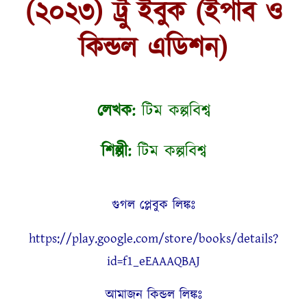
(২০২৩) ট্রু ইবুক (ইপাব ও
কিন্ডল এডিশন)
লেখক:
টিম কল্পবিশ্ব
শিল্পী:
টিম কল্পবিশ্ব
গুগল প্লেবুক লিঙ্কঃ
https://play.google.com/store/books/details?
id=f1_eEAAAQBAJ
আমাজন কিন্ডল লিঙ্কঃ