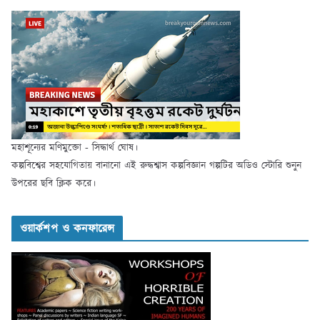
মহাশূন্যের মণিমুক্তো - সিদ্ধার্থ ঘোষ।
কল্পবিশ্বের সহযোগিতায় বানানো এই রুদ্ধশ্বাস কল্পবিজ্ঞান গল্পটির অডিও স্টোরি শুনুন
উপরের ছবি ক্লিক করে।
ওয়ার্কশপ ও কনফারেন্স