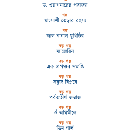
ড. ওয়াগনারের পরাজয়
গল্প
মাংসাশী ভেড়ার রহস্য
গল্প
জাল বানাল যুধিষ্ঠির
বড় গল্প
ম্যাজেরিন
বড় গল্প
এক প্রপঞ্চর সমাপ্তি
বড় গল্প
সবুজ বিপ্লবে
বড় গল্প
পর্বততীর্থ জম্ভাজ
বড় গল্প
ওঁ অগ্নিমীলে
বড় গল্প
ড্রিম গার্ল