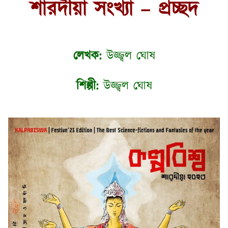
শারদীয়া সংখ্যা – প্রচ্ছদ
লেখক:
উজ্জ্বল ঘোষ
শিল্পী:
উজ্জ্বল ঘোষ