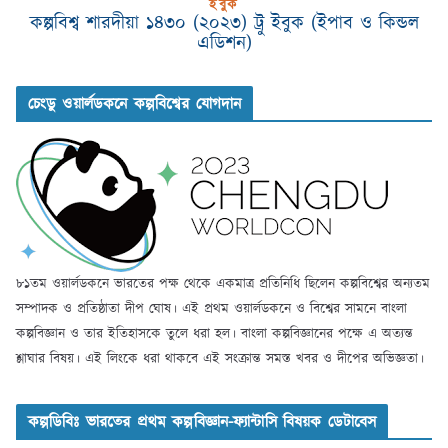
ইবুক
কল্পবিশ্ব শারদীয়া ১৪৩০ (২০২৩) ট্রু ইবুক (ইপাব ও কিন্ডল
এডিশন)
চেংডু ওয়ার্লডকনে কল্পবিশ্বের যোগদান
৮১তম ওয়ার্লডকনে ভারতের পক্ষ থেকে একমাত্র প্রতিনিধি ছিলেন কল্পবিশ্বের অন্যতম
সম্পাদক ও প্রতিষ্ঠাতা দীপ ঘোষ। এই প্রথম ওয়ার্লডকনে ও বিশ্বের সামনে বাংলা
কল্পবিজ্ঞান ও তার ইতিহাসকে তুলে ধরা হল। বাংলা কল্পবিজ্ঞানের পক্ষে এ অত্যন্ত
শ্লাঘার বিষয়। এই লিংকে ধরা থাকবে এই সংক্রান্ত সমস্ত খবর ও দীপের অভিজ্ঞতা।
কল্পডিবিঃ ভারতের প্রথম কল্পবিজ্ঞান-ফ্যান্টাসি বিষয়ক ডেটাবেস