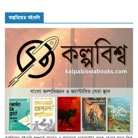
কল্পবিশ্বের বইগুলি