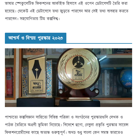
ভাষার স্পেকুলেটিভ ফিকশনের আর্কাইভ হিসাবে এই ওপেন ডেটাবেসটি তৈরি করা
হয়েছে। যেকেউ এই ডেটাবেসে তথ্য জুড়তে পারবেন আর সেই তথ্য ব্যবহার করতে
পারবেন। সহযোগিতায় টিম কল্পবিশ্ব।
আশ্চর্য ও বিস্ময় পুরস্কার ২০২৩
পাশ্চাত্যে কল্পবিজ্ঞান সাহিত্যে বিভিন্ন পত্রিকা ও সংগঠনের পুরস্কারগুলি লেখক ও
পাঠক তৈরিতে অগ্রণী ভূমিকা নিয়েছে। বিদেশে হুগো, নেবুলা প্রভৃতি পুরস্কার সায়েন্স
ফিকশনপ্রেমীদের কাছে অত্যন্ত গুরুত্বপূর্ণ। অথচ শুধু বাংলা কেন সমস্ত ভারতেও