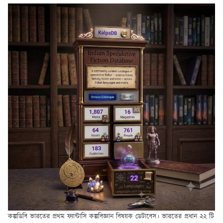
কল্পডিবি ভারতের প্রথম ফ্যান্টাসি কল্পবিজ্ঞান বিষয়ক ডেটাবেস। ভারতের প্রধান ২২ টি