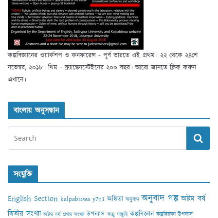
কল্পবিজ্ঞানের ওয়ার্কশপ ও কনফারেন্স - পূর্ব ভারতে এই প্রথম। ২২ থেকে ২৪শে
নভেম্বর, ২০১৮। থিম - ফ্র্যাঙ্কেনস্টেইনের ২০০ বছর। আরো জানতে ক্লিক করুন
এখানে।
বাংলায় অনুসন্ধান
সংযুক্তি
অনুবাদ গল্প
English Section
অষ্টম বর্ষ
অঙ্কিতা
kalpabiswa y7n1
অনুবাদ
দ্বিতীয় সংখ্যা
কল্পবিজ্ঞান
উপন্যাস
কল্পবিজ্ঞান উপন্যাস
অষ্টম বর্ষ প্রথম সংখ্যা
ঋজু গাঙ্গুলী