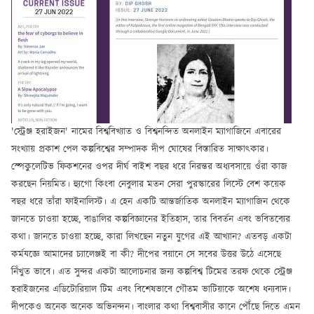
'স্ট্রেঞ্জ হরাইজন' নামের বিশ্ববিখ্যাত ও বিশ্বনন্দিত অনলাইন ম্যাগাজিনে এবারের
সংখ্যায় প্রকাশ পেল কল্পবিশ্বের সম্পাদক দীপ ঘোষের বিস্তারিত সাক্ষাৎকার।
স্পেকুলেটিভ ফিকশনের ওপর দীর্ঘ বাইশ বছর ধরে নিরন্তর অধ্যবসায়ে ওঁরা কাজ
করছেন নিয়মিত। হ্যুগো কিংবা নেবুলার মতন সেরা পুরস্কারের লিস্টে বেশ কয়েক
বছর ধরে তাঁরা ফাইনালিস্ট। এ হেন একটি আন্তর্জাতিক অনলাইন ম্যাগাজিন থেকে
জানতে চাওয়া হচ্ছে, বাঙালির কল্পবিজ্ঞানের ইতিহাস, তার বিবর্তন এবং ভবিতব্যের
কথা। জানতে চাওয়া হচ্ছে, কারা লিখছেন নতুন যুগের এই আখ্যান? এতবড় একটা
কর্মযজ্ঞে আমাদের চ্যালেঞ্জই বা কী? দীপের বয়ানে সে সবের উত্তর উঠে এসেছে
নিঁখুত ভাবে। এত সুন্দর একটা আলোচনার জন্য কল্পবিশ্ব টিমের তরফ থেকে স্ট্রেঞ্জ
হরাইজনের এডিটোরিয়াল টিম এবং বিশেষভাবে গৌতম ভাটিয়াকে অশেষ ধন্যবাদ।
দীপকেও অনেক অনেক অভিনন্দন। বাংলার কথা বিশ্ববাসীর কানে পৌঁছে দিতে এমন