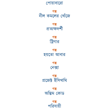
পোয়াবারো
গল্প
নীল কমলের খোঁজে
গল্প
প্রত্যক্ষদর্শী
গল্প
ট্রিগার
গল্প
হয়তো আবার
গল্প
নেক্সা
গল্প
প্রজেক্ট ইসিখাথি
গল্প
অন্তিম কোড
গল্প
পরিযায়ী