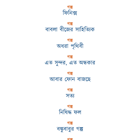
গল্প
ফিনিক্স
গল্প
বাবলা বীজের সাহিত্যিক
গল্প
অধরা পৃথিবী
গল্প
এত সুন্দর, এত অন্ধকার
গল্প
আবার ফোন বাজছে
গল্প
সত্য
গল্প
নিষিদ্ধ ফল
গল্প
বঙ্কুবাবুর গল্প
গল্প