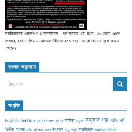
কল্পবিজ্ঞানের ওয়ার্কশপ ও কনফারেন্স - পূর্ব ভারতে এই প্রথম। ২২ থেকে ২৪শে
নভেম্বর, ২০১৮। থিম - ফ্র্যাঙ্কেনস্টেইনের ২০০ বছর। আরো জানতে ক্লিক করুন
এখানে।
বাংলায় অনুসন্ধান
সংযুক্তি
অনুবাদ গল্প
English Section
অষ্টম বর্ষ
অঙ্কিতা
kalpabiswa y7n1
অনুবাদ
দ্বিতীয় সংখ্যা
কল্পবিজ্ঞান
উপন্যাস
কল্পবিজ্ঞান উপন্যাস
অষ্টম বর্ষ প্রথম সংখ্যা
ঋজু গাঙ্গুলী