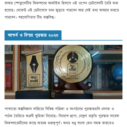
ভাষার স্পেকুলেটিভ ফিকশনের আর্কাইভ হিসাবে এই ওপেন ডেটাবেসটি তৈরি করা
হয়েছে। যেকেউ এই ডেটাবেসে তথ্য জুড়তে পারবেন আর সেই তথ্য ব্যবহার করতে
পারবেন। সহযোগিতায় টিম কল্পবিশ্ব।
আশ্চর্য ও বিস্ময় পুরস্কার ২০২৩
পাশ্চাত্যে কল্পবিজ্ঞান সাহিত্যে বিভিন্ন পত্রিকা ও সংগঠনের পুরস্কারগুলি লেখক ও
পাঠক তৈরিতে অগ্রণী ভূমিকা নিয়েছে। বিদেশে হুগো, নেবুলা প্রভৃতি পুরস্কার সায়েন্স
ফিকশনপ্রেমীদের কাছে অত্যন্ত গুরুত্বপূর্ণ। অথচ শুধু বাংলা কেন সমস্ত ভারতেও