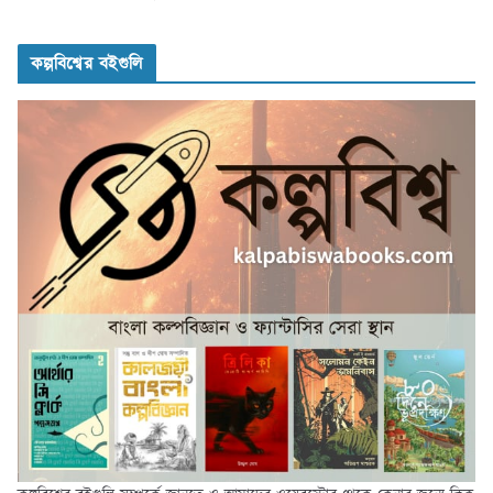
কল্পবিশ্বের বইগুলি