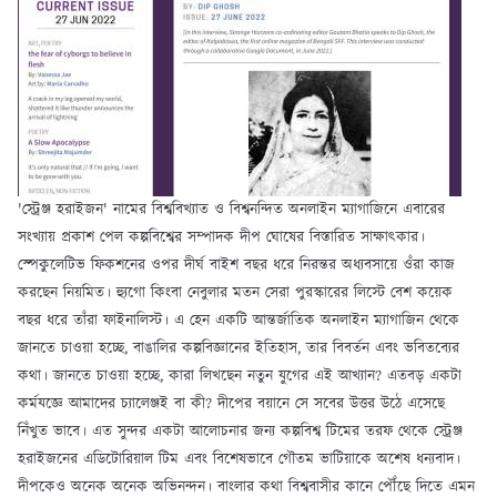
'স্ট্রেঞ্জ হরাইজন' নামের বিশ্ববিখ্যাত ও বিশ্বনন্দিত অনলাইন ম্যাগাজিনে এবারের
সংখ্যায় প্রকাশ পেল কল্পবিশ্বের সম্পাদক দীপ ঘোষের বিস্তারিত সাক্ষাৎকার।
স্পেকুলেটিভ ফিকশনের ওপর দীর্ঘ বাইশ বছর ধরে নিরন্তর অধ্যবসায়ে ওঁরা কাজ
করছেন নিয়মিত। হ্যুগো কিংবা নেবুলার মতন সেরা পুরস্কারের লিস্টে বেশ কয়েক
বছর ধরে তাঁরা ফাইনালিস্ট। এ হেন একটি আন্তর্জাতিক অনলাইন ম্যাগাজিন থেকে
জানতে চাওয়া হচ্ছে, বাঙালির কল্পবিজ্ঞানের ইতিহাস, তার বিবর্তন এবং ভবিতব্যের
কথা। জানতে চাওয়া হচ্ছে, কারা লিখছেন নতুন যুগের এই আখ্যান? এতবড় একটা
কর্মযজ্ঞে আমাদের চ্যালেঞ্জই বা কী? দীপের বয়ানে সে সবের উত্তর উঠে এসেছে
নিঁখুত ভাবে। এত সুন্দর একটা আলোচনার জন্য কল্পবিশ্ব টিমের তরফ থেকে স্ট্রেঞ্জ
হরাইজনের এডিটোরিয়াল টিম এবং বিশেষভাবে গৌতম ভাটিয়াকে অশেষ ধন্যবাদ।
দীপকেও অনেক অনেক অভিনন্দন। বাংলার কথা বিশ্ববাসীর কানে পৌঁছে দিতে এমন