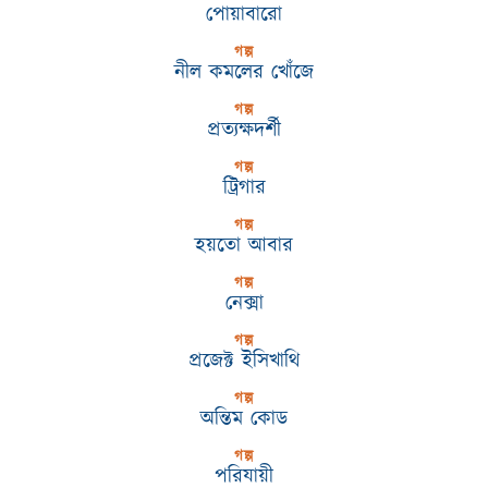
পোয়াবারো
গল্প
নীল কমলের খোঁজে
গল্প
প্রত্যক্ষদর্শী
গল্প
ট্রিগার
গল্প
হয়তো আবার
গল্প
নেক্সা
গল্প
প্রজেক্ট ইসিখাথি
গল্প
অন্তিম কোড
গল্প
পরিযায়ী