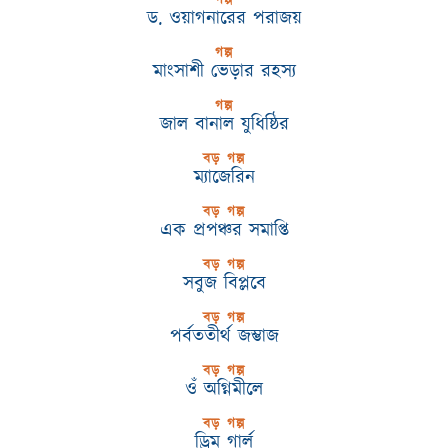
গল্প
ড. ওয়াগনারের পরাজয়
গল্প
মাংসাশী ভেড়ার রহস্য
গল্প
জাল বানাল যুধিষ্ঠির
বড় গল্প
ম্যাজেরিন
বড় গল্প
এক প্রপঞ্চর সমাপ্তি
বড় গল্প
সবুজ বিপ্লবে
বড় গল্প
পর্বততীর্থ জম্ভাজ
বড় গল্প
ওঁ অগ্নিমীলে
বড় গল্প
ড্রিম গার্ল