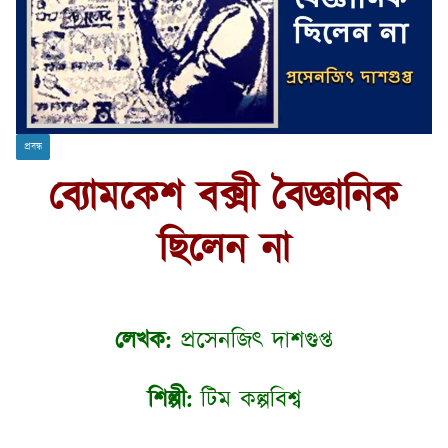
প্রবন্ধ
ব্যোমকেশ বক্সী বৈজ্ঞানিক
ছিলেন না
লেখক:
প্রসেনজিৎ দাশগুপ্ত
শিল্পী:
টিম কল্পবিশ্ব