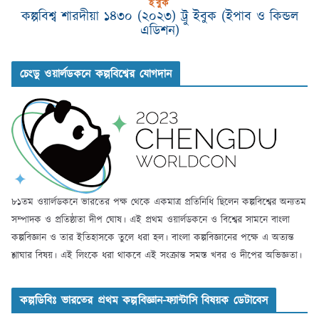
ইবুক
কল্পবিশ্ব শারদীয়া ১৪৩০ (২০২৩) ট্রু ইবুক (ইপাব ও কিন্ডল
এডিশন)
চেংডু ওয়ার্লডকনে কল্পবিশ্বের যোগদান
৮১তম ওয়ার্লডকনে ভারতের পক্ষ থেকে একমাত্র প্রতিনিধি ছিলেন কল্পবিশ্বের অন্যতম
সম্পাদক ও প্রতিষ্ঠাতা দীপ ঘোষ। এই প্রথম ওয়ার্লডকনে ও বিশ্বের সামনে বাংলা
কল্পবিজ্ঞান ও তার ইতিহাসকে তুলে ধরা হল। বাংলা কল্পবিজ্ঞানের পক্ষে এ অত্যন্ত
শ্লাঘার বিষয়। এই লিংকে ধরা থাকবে এই সংক্রান্ত সমস্ত খবর ও দীপের অভিজ্ঞতা।
কল্পডিবিঃ ভারতের প্রথম কল্পবিজ্ঞান-ফ্যান্টাসি বিষয়ক ডেটাবেস