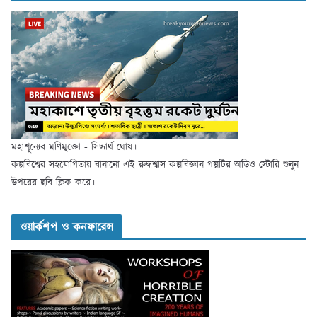
মহাশূন্যের মণিমুক্তো - সিদ্ধার্থ ঘোষ।
কল্পবিশ্বের সহযোগিতায় বানানো এই রুদ্ধশ্বাস কল্পবিজ্ঞান গল্পটির অডিও স্টোরি শুনুন
উপরের ছবি ক্লিক করে।
ওয়ার্কশপ ও কনফারেন্স