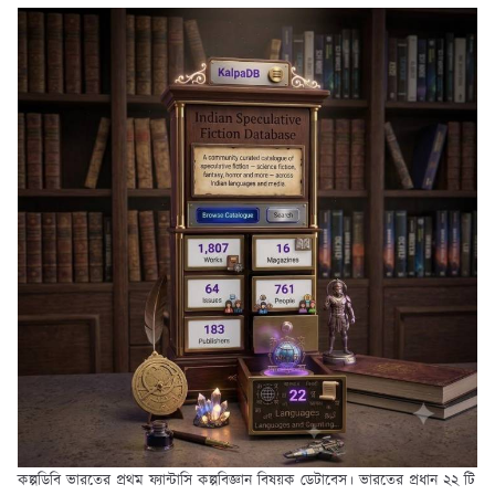
কল্পডিবি ভারতের প্রথম ফ্যান্টাসি কল্পবিজ্ঞান বিষয়ক ডেটাবেস। ভারতের প্রধান ২২ টি