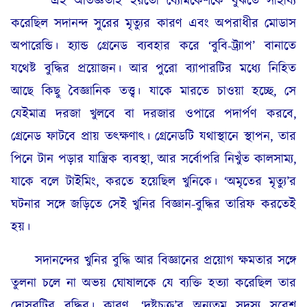
এই অভিজ্ঞতাই হয়তো ব্যোমকেশকে বুঝতে সাহায্য
করেছিল সদানন্দ সুরের মৃত্যুর কারণ এবং অপরাধীর মোডাস
অপারেন্ডি। হ্যান্ড গ্রেনেড ব্যবহার করে ‘বুবি-ট্র্যাপ’ বানাতে
যথেষ্ট বুদ্ধির প্রয়োজন। আর পুরো ব্যাপারটির মধ্যে নিহিত
আছে কিছু বৈজ্ঞানিক তত্ত্ব। যাকে মারতে চাওয়া হচ্ছে, সে
যেইমাত্র দরজা খুলবে বা দরজার ওপারে পদার্পণ করবে,
গ্রেনেড ফাটবে প্রায় তৎক্ষণাৎ। গ্রেনেডটি যথাস্থানে স্থাপন, তার
পিনে টান পড়ার যান্ত্রিক ব্যবস্থা, আর সর্বোপরি নিখুঁত কালসাম্য,
যাকে বলে টাইমিং, করতে হয়েছিল খুনিকে। ‘অমৃতের মৃত্যু’র
ঘটনার সঙ্গে জড়িতে সেই খুনির বিজ্ঞান-বুদ্ধির তারিফ করতেই
হয়।
সদানন্দের খুনির বুদ্ধি আর বিজ্ঞানের প্রয়োগ ক্ষমতার সঙ্গে
তুলনা চলে না অভয় ঘোষালকে যে ব্যক্তি হত্যা করেছিল তার
দোসরটির বুদ্ধির। কারণ, ‘দুষ্টচক্র’র অন্যতম সদস্য সুরেশ