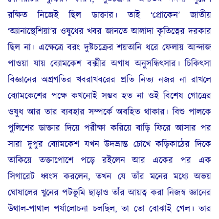
রক্ষিত নিজেই ছিল ডাক্তার। তাই ‘প্রোকেন’ জাতীয়
‘অ্যানাস্থেশিয়া’র ওষুধের খবর জানতে আলাদা কৃতিত্বের দরকার
ছিল না। এক্ষেত্রে বরং দুষ্টচক্রের শয়তানি ধরে ফেলায় আন্দাজ
পাওয়া যায় ব্যোমকেশ বক্সীর অগাধ অনুসন্ধিৎসার। চিকিৎসা
বিজ্ঞানের অগ্রগতির খবরাখবরের প্রতি নিত্য নজর না রাখলে
ব্যোমকেশের পক্ষে কখনোই সম্ভব হত না ওই বিশেষ গোত্রের
ওষুধ আর তার ব্যবহার সম্পর্কে অবহিত থাকার। বিশু পালকে
পুলিশের ডাক্তার দিয়ে পরীক্ষা করিয়ে বাড়ি ফিরে আসার পর
সারা দুপুর ব্যোমকেশ যখন উদভ্রান্ত চোখে কড়িকাঠের দিকে
তাকিয়ে তক্তাপোশে পড়ে রইলেন আর একের পর এক
সিগারেট ধ্বংস করলেন, তখন যে তাঁর মনের মধ্যে অভয়
ঘোষালের খুনের পটভূমি ছাড়াও তাঁর আয়ত্ব করা নিজস্ব জ্ঞানের
উথাল-পাথাল পর্যালোচনা চলছিল, তা তো বোঝাই গেল। তার