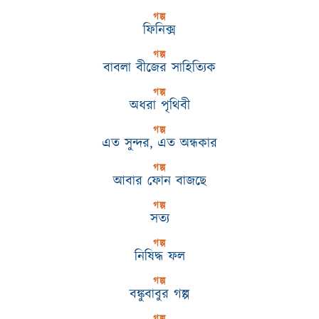
গল্প
ফিনিক্স
গল্প
বাবলা বীজের সাহিত্যিক
গল্প
অধরা পৃথিবী
গল্প
এত সুন্দর, এত অন্ধকার
গল্প
আবার ফোন বাজছে
গল্প
সত্য
গল্প
নিষিদ্ধ ফল
গল্প
বঙ্কুবাবুর গল্প