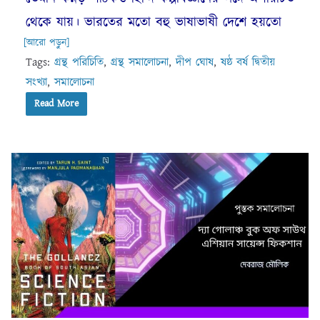
থেকে যায়। ভারতের মতো বহু ভাষাভাষী দেশে হয়তো
[আরো পড়ুন]
Tags:
গ্রন্থ পরিচিতি
,
গ্রন্থ সমালোচনা
,
দীপ ঘোষ
,
ষষ্ঠ বর্ষ দ্বিতীয়
সংখ্যা
,
সমালোচনা
Read More