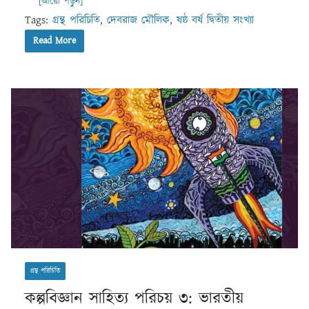
[আরো পড়ুন]
Tags:
গ্রন্থ পরিচিতি
,
দেবরাজ মৌলিক
,
ষষ্ঠ বর্ষ দ্বিতীয় সংখ্যা
Read More
গ্রন্থ পরিচিতি
কল্পবিজ্ঞান সাহিত্য পরিচয় ৩: ভারতীয়