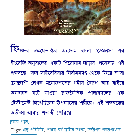
ফি
ওদর দস্তয়েভস্কির অন্যতম রচনা ‘ডেমনস’ এর
ইংরেজি অনুবাদের একটি শিরোনাম দাঁড়ায় ‘পসেসড’ এই
শব্দবন্ধে। সদ্য সাইবেরিয়ার নির্বাসনদণ্ড থেকে ফিরে আসা
ক্রান্তদর্শী লেখক মনোজগতের গহীন দ্বৈরথ আর বাইরে
অনবরত ঘটে যাওয়া রাজনৈতিক পালাবদলের এক
টেস্টামেন্ট লিখেছিলেন উপন্যাসের শরীরে। এই শব্দবন্ধের
অভীপ্সা আবার শতাব্দী পেরিয়ে
[আরো পড়ুন]
Tags:
গ্রন্থ পরিচিতি
,
পঞ্চম বর্ষ তৃতীয় সংখ্যা
,
সন্দীপন গঙ্গোপাধ্যায়