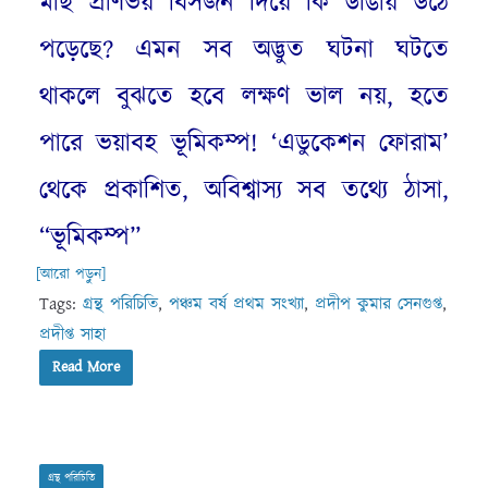
মাছ প্রাণভয় বিসর্জন দিয়ে কি ডাঙায় উঠে
পড়েছে? এমন সব অদ্ভুত ঘটনা ঘটতে
থাকলে বুঝতে হবে লক্ষণ ভাল নয়, হতে
পারে ভয়াবহ ভূমিকম্প! ‘এডুকেশন ফোরাম’
থেকে প্রকাশিত, অবিশ্বাস্য সব তথ্যে ঠাসা,
“ভূমিকম্প”
[আরো পড়ুন]
Tags:
গ্রন্থ পরিচিতি
,
পঞ্চম বর্ষ প্রথম সংখ্যা
,
প্রদীপ কুমার সেনগুপ্ত
,
প্রদীপ্ত সাহা
Read More
গ্রন্থ পরিচিতি