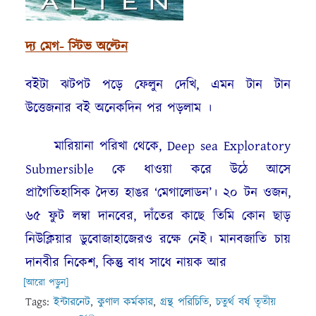
দ্য মেগ- স্টিভ অল্টেন
বইটা ঝটপট পড়ে ফেলুন দেখি, এমন টান টান
উত্তেজনার বই অনেকদিন পর পড়লাম ।
মারিয়ানা পরিখা থেকে, Deep sea Exploratory
Submersible কে ধাওয়া করে উঠে আসে
প্রাগৈতিহাসিক দৈত্য হাঙর ‘মেগালোডন’। ২০ টন ওজন,
৬৫ ফুট লম্বা দানবের, দাঁতের কাছে তিমি কোন ছাড়
নিউক্লিয়ার ডুবোজাহাজেরও রক্ষে নেই।
মানবজাতি চায়
দানবীর নিকেশ, কিন্তু বাধ সাধে নায়ক আর
[আরো পড়ুন]
Tags:
ইন্টারনেট
,
কুণাল কর্মকার
,
গ্রন্থ পরিচিতি
,
চতুর্থ বর্ষ তৃতীয়