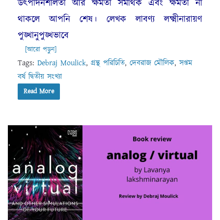
উৎপাদনশীলতা আর ক্ষমতা সমার্থক এবং ক্ষমতা না
থাকলে আপনি শেষ। লেখক লাবণ্য লক্ষ্মীনারায়ণ
পুঙ্খানুপুঙ্খভাবে
[আরো পড়ুন]
Tags:
Debraj Moulick
,
গ্রন্থ পরিচিতি
,
দেবরাজ মৌলিক
,
সপ্তম
বর্ষ দ্বিতীয় সংখ্যা
Read More