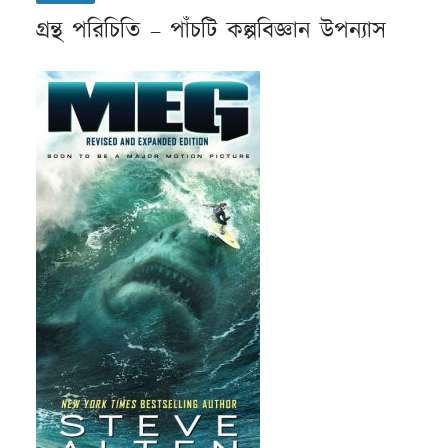
গ্রন্থ পরিচিতি – পাঁচটি কল্পবিজ্ঞান উপন্যাস