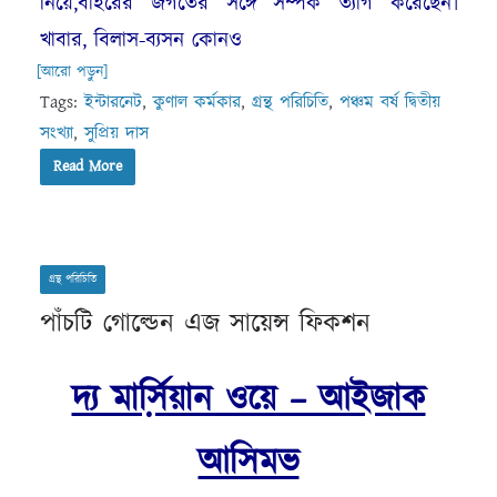
নিয়ে,বাইরের জগতের সঙ্গে সম্পর্ক ত্যাগ করেছেন৷
খাবার, বিলাস-ব্যসন কোনও
[আরো পড়ুন]
Tags:
ইন্টারনেট
,
কুণাল কর্মকার
,
গ্রন্থ পরিচিতি
,
পঞ্চম বর্ষ দ্বিতীয়
সংখ্যা
,
সুপ্রিয় দাস
Read More
গ্রন্থ পরিচিতি
পাঁচটি গোল্ডেন এজ সায়েন্স ফিকশন
দ্য মার্সি়য়ান ওয়ে – আইজাক
আসিমভ