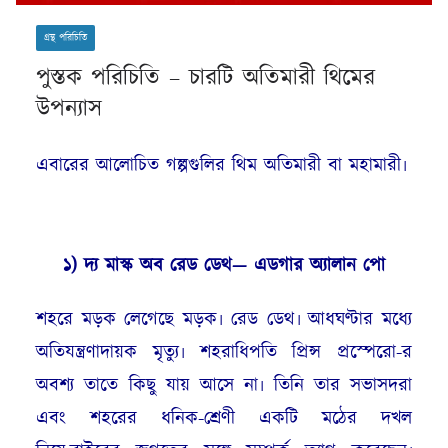
গ্রন্থ পরিচিতি
পুস্তক পরিচিতি – চারটি অতিমারী থিমের
উপন্যাস
এবারের আলোচিত গল্পগুলির থিম অতিমারী বা মহামারী৷
১)
দ্য
মাস্ক অ
ব
রেড ডেথ
—
এডগার
অ্যা
লান পো
শহরে মড়ক লেগেছে মড়ক৷ রেড ডেথ৷ আধঘণ্টার মধ্যে
অতিযন্ত্রণাদায়ক মৃত্যু৷ শহরাধিপতি প্রিন্স প্রস্পেরো-র
অবশ্য তাতে কিছু যায় আসে না৷ তিনি তার সভাসদরা
এবং শহরের ধনিক-শ্রেণী একটি মঠের দখল