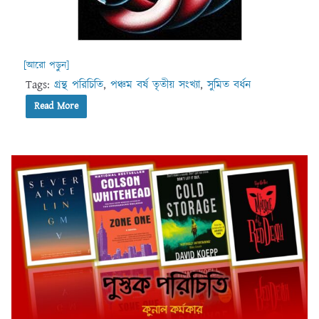
[আরো পড়ুন]
Tags:
গ্রন্থ পরিচিতি
,
পঞ্চম বর্ষ তৃতীয় সংখ্যা
,
সুমিত বর্ধন
Read More