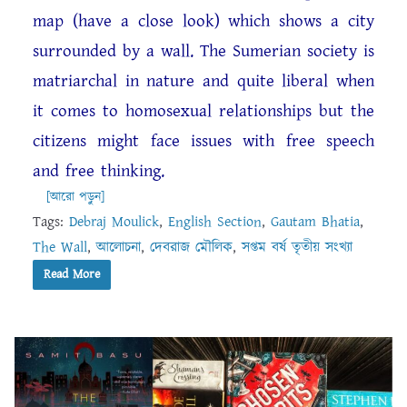
map (have a close look) which shows a city
surrounded by a wall. The Sumerian society is
matriarchal in nature and quite liberal when
it comes to homosexual relationships but the
citizens might face issues with free speech
and free thinking.
[আরো পড়ুন]
Tags:
Debraj Moulick
,
English Section
,
Gautam Bhatia
,
The Wall
,
আলোচনা
,
দেবরাজ মৌলিক
,
সপ্তম বর্ষ তৃতীয় সংখ্যা
Read More