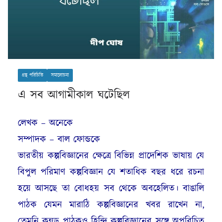
গ্রন্থ পরিচিতি
সমালোচনা
এ সব আগামীকাল ঘটেছিল
লেখক – অনেকে
সম্পাদক – বাল ফোন্ডকে
ভারতীয় কল্পবিজ্ঞানের ক্ষেত্রে বিভিন্ন প্রাদেশিক ভাষায় যে
বিপুল পরিমাণ কল্পবিজ্ঞান যে শতাধিক বছর ধরে রচনা
হয়ে আসছে তা বোধহয় সব থেকে অবহেলিত। বাঙালি
পাঠক যেমন মারাঠি কল্পবিজ্ঞানের খবর রাখেন না,
তেমনি কন্নড় পাঠকও হিন্দি কল্পবিজ্ঞানের সঙ্গে অপরিচিত