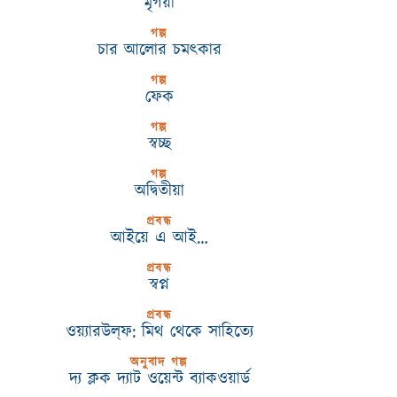
মৃগয়া
গল্প
চার আলোর চমৎকার
গল্প
ফেক
গল্প
স্বচ্ছ
গল্প
অদ্বিতীয়া
প্রবন্ধ
আইয়ে এ আই…
প্রবন্ধ
স্বপ্ন
প্রবন্ধ
ওয়্যারউল্‌ফ: মিথ থেকে সাহিত্যে
অনুবাদ গল্প
দ্য ক্লক দ্যাট ওয়েন্ট ব্যাকওয়ার্ড