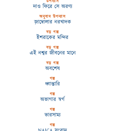
উপন্যাস
দাও ফিরে সে অরণ্য
অনুবাদ উপন্যাস
জ়াম্বোলার নরখাদক
বড় গল্প
ইশরাকের মন্দির
বড় গল্প
এই নশ্বর জীবনের মানে
বড় গল্প
অবশেষ
গল্প
ধ্বান্তারি
গল্প
অভাগার স্বর্গ
গল্প
ভারসাম্য
গল্প
NAICA সংবাদ