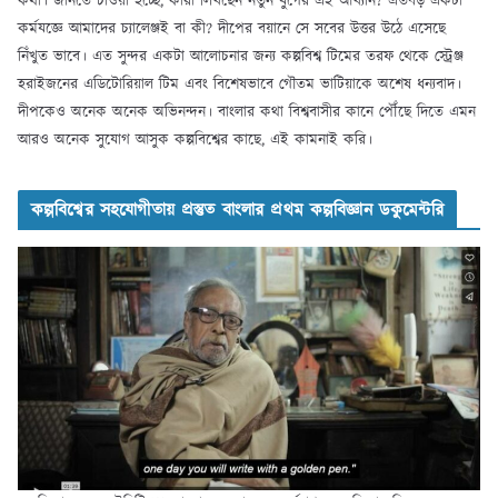
কথা। জানতে চাওয়া হচ্ছে, কারা লিখছেন নতুন যুগের এই আখ্যান? এতবড় একটা
কর্মযজ্ঞে আমাদের চ্যালেঞ্জই বা কী? দীপের বয়ানে সে সবের উত্তর উঠে এসেছে
নিঁখুত ভাবে। এত সুন্দর একটা আলোচনার জন্য কল্পবিশ্ব টিমের তরফ থেকে স্ট্রেঞ্জ
হরাইজনের এডিটোরিয়াল টিম এবং বিশেষভাবে গৌতম ভাটিয়াকে অশেষ ধন্যবাদ।
দীপকেও অনেক অনেক অভিনন্দন। বাংলার কথা বিশ্ববাসীর কানে পৌঁছে দিতে এমন
আরও অনেক সুযোগ আসুক কল্পবিশ্বের কাছে, এই কামনাই করি।
কল্পবিশ্বের সহযোগীতায় প্রস্তুত বাংলার প্রথম কল্পবিজ্ঞান ডকুমেন্টরি