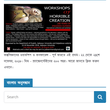
কল্পবিজ্ঞানের ওয়ার্কশপ ও কনফারেন্স - পূর্ব ভারতে এই প্রথম। ২২ থেকে ২৪শে
নভেম্বর, ২০১৮। থিম - ফ্র্যাঙ্কেনস্টেইনের ২০০ বছর। আরো জানতে ক্লিক করুন
এখানে।
বাংলায় অনুসন্ধান