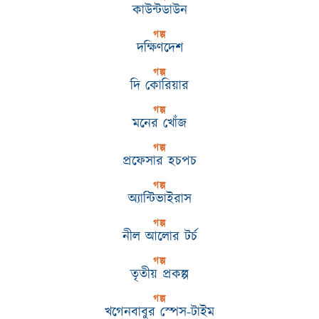
কাউন্টডাউন
গল্প
দক্ষিণদেশ
গল্প
দি কোরিয়ার
গল্প
মনের খোঁজ
গল্প
প্রফেসার হচপচ
গল্প
অ্যান্টিভাইরাস
গল্প
নীল আলোর টর্চ
গল্প
তৃতীয় প্রকল্প
গল্প
খগেনবাবুর স্পেস-টাইম