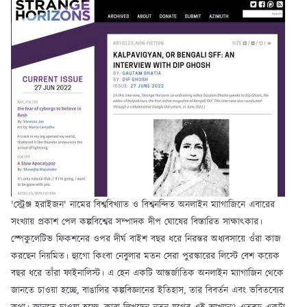
'স্ট্রেঞ্জ হরাইজন' নামের বিশ্ববিখ্যাত ও বিশ্বনন্দিত অনলাইন ম্যাগাজিনে এবারের
সংখ্যায় প্রকাশ পেল কল্পবিশ্বের সম্পাদক দীপ ঘোষের বিস্তারিত সাক্ষাৎকার।
স্পেকুলেটিভ ফিকশনের ওপর দীর্ঘ বাইশ বছর ধরে নিরন্তর অধ্যবসায়ে ওঁরা কাজ
করছেন নিয়মিত। হ্যুগো কিংবা নেবুলার মতন সেরা পুরস্কারের লিস্টে বেশ কয়েক
বছর ধরে তাঁরা ফাইনালিস্ট। এ হেন একটি আন্তর্জাতিক অনলাইন ম্যাগাজিন থেকে
জানতে চাওয়া হচ্ছে, বাঙালির কল্পবিজ্ঞানের ইতিহাস, তার বিবর্তন এবং ভবিতব্যের