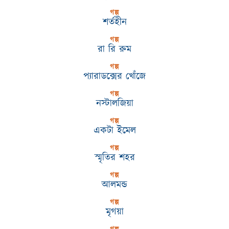
গল্প
শর্তহীন
গল্প
রা রি রুম
গল্প
প্যারাডক্সের খোঁজে
গল্প
নস্টালজিয়া
গল্প
একটা ইমেল
গল্প
স্মৃতির শহর
গল্প
আলমন্ড
গল্প
মৃগয়া