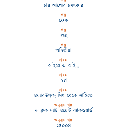
গল্প
চার আলোর চমৎকার
গল্প
ফেক
গল্প
স্বচ্ছ
গল্প
অদ্বিতীয়া
প্রবন্ধ
আইয়ে এ আই…
প্রবন্ধ
স্বপ্ন
প্রবন্ধ
ওয়্যারউল্‌ফ: মিথ থেকে সাহিত্যে
অনুবাদ গল্প
দ্য ক্লক দ্যাট ওয়েন্ট ব্যাকওয়ার্ড
অনুবাদ গল্প
১৫০০৪