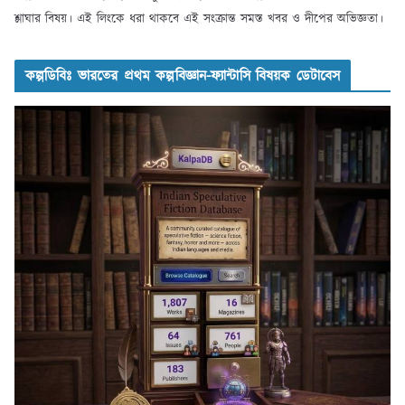
শ্লাঘার বিষয়। এই লিংকে ধরা থাকবে এই সংক্রান্ত সমস্ত খবর ও দীপের অভিজ্ঞতা।
কল্পডিবিঃ ভারতের প্রথম কল্পবিজ্ঞান-ফ্যান্টাসি বিষয়ক ডেটাবেস