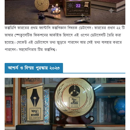
কল্পডিবি ভারতের প্রথম ফ্যান্টাসি কল্পবিজ্ঞান বিষয়ক ডেটাবেস। ভারতের প্রধান ২২ টি
ভাষার স্পেকুলেটিভ ফিকশনের আর্কাইভ হিসাবে এই ওপেন ডেটাবেসটি তৈরি করা
হয়েছে। যেকেউ এই ডেটাবেসে তথ্য জুড়তে পারবেন আর সেই তথ্য ব্যবহার করতে
পারবেন। সহযোগিতায় টিম কল্পবিশ্ব।
আশ্চর্য ও বিস্ময় পুরস্কার ২০২৩