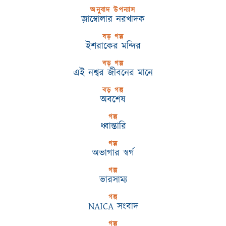
অনুবাদ উপন্যাস
জ়াম্বোলার নরখাদক
বড় গল্প
ইশরাকের মন্দির
বড় গল্প
এই নশ্বর জীবনের মানে
বড় গল্প
অবশেষ
গল্প
ধ্বান্তারি
গল্প
অভাগার স্বর্গ
গল্প
ভারসাম্য
গল্প
NAICA সংবাদ
গল্প