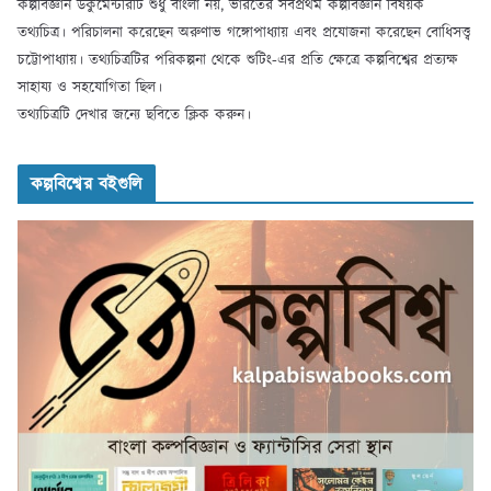
কল্পবিজ্ঞান ডকুমেন্টরিটি শুধু বাংলা নয়, ভারতের সর্বপ্রথম কল্পবিজ্ঞান বিষয়ক
তথ্যচিত্র। পরিচালনা করেছেন অরুণাভ গঙ্গোপাধ্যায় এবং প্রযোজনা করেছেন বোধিসত্ত্ব
চট্টোপাধ্যায়। তথ্যচিত্রটির পরিকল্পনা থেকে শুটিং-এর প্রতি ক্ষেত্রে কল্পবিশ্বের প্রত্যক্ষ
সাহায্য ও সহযোগিতা ছিল।
তথ্যচিত্রটি দেখার জন্যে ছবিতে ক্লিক করুন।
কল্পবিশ্বের বইগুলি