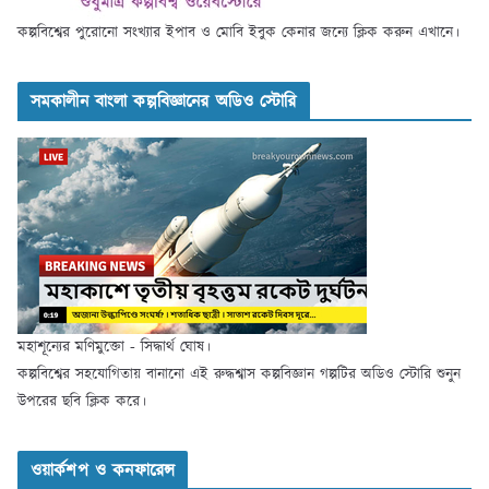
কল্পবিশ্বের পুরোনো সংখ্যার ইপাব ও মোবি ইবুক কেনার জন্যে ক্লিক করুন এখানে।
সমকালীন বাংলা কল্পবিজ্ঞানের অডিও স্টোরি
মহাশূন্যের মণিমুক্তো - সিদ্ধার্থ ঘোষ।
কল্পবিশ্বের সহযোগিতায় বানানো এই রুদ্ধশ্বাস কল্পবিজ্ঞান গল্পটির অডিও স্টোরি শুনুন
উপরের ছবি ক্লিক করে।
ওয়ার্কশপ ও কনফারেন্স