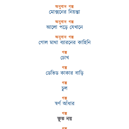
অনুবাদ গল্প
মোক্সনের নিয়ন্তা
অনুবাদ গল্প
আলো পড়ে যেখানে
অনুবাদ গল্প
গোল মাথা ব্যারনের কাহিনি
গল্প
চোখ
গল্প
ডেভিড কাকার বাড়ি
গল্প
চুল
গল্প
স্বর্ণ আঁধার
গল্প
ভূত নয়