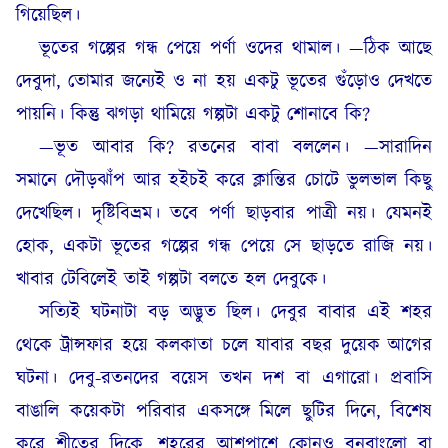
গিয়েছিল।
ভূতের গল্পের গন্ধ পেয়ে পর্ণা ওদের থামাল। —ঠিক আছে
দেবুদা, তোমার জন্যেই ও না হয় একটু ভূতের গুঁড়োও দেখতে
পায়নি। কিন্তু ঝগড়া থামিয়ে গল্পটা একটু শোনাবে কি?
—ভূত আবার কি? রতনের বাবা বললেন। —সারাদিন
সমানে দৌড়ঝাঁপ আর হইচই করে ক্লান্তির চোটে ভুলভাল কিছু
দেখেছিল। দৃষ্টিবিভ্রম। তবে পর্ণা ছাড়বার পাত্রী নয়। যেমনই
হোক, একটা ভূতের গল্পের গন্ধ পেয়ে সে ছাড়তে রাজি নয়।
খাবার টেবিলেই তাই গল্পটা বলতে হল দেবুকে।
সত্যিই ঘটনাটা বড় অদ্ভুত ছিল। দেবুর বাবার এই শহর
থেকে ট্রান্সফার হয়ে কলকাতা চলে যাবার বছর দুয়েক আগের
ঘটনা। দেবু-রতনদের বয়েস তখন দশ বা এগারো। প্রবাসি
বাঙালি কয়েকটা পরিবার একসঙ্গে মিলে ছুটির দিনে, বিশেষ
করে শীতের দিকে, শহরের আশপাশে কোনও বনবাংলো বা