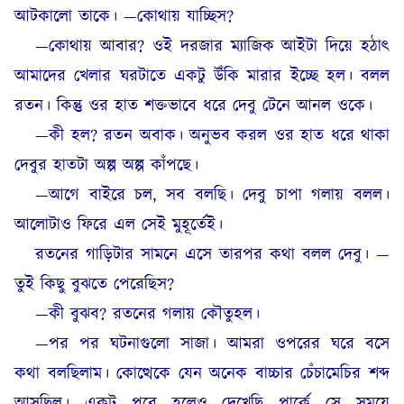
আটকালো তাকে। —কোথায় যাচ্ছিস?
—কোথায় আবার? ওই দরজার ম্যাজিক আইটা দিয়ে হঠাৎ
আমাদের খেলার ঘরটাতে একটু উঁকি মারার ইচ্ছে হল। বলল
রতন। কিন্তু ওর হাত শক্তভাবে ধরে দেবু টেনে আনল ওকে।
—কী হল? রতন অবাক। অনুভব করল ওর হাত ধরে থাকা
দেবুর হাতটা অল্প অল্প কাঁপছে।
—আগে বাইরে চল, সব বলছি। দেবু চাপা গলায় বলল।
আলোটাও ফিরে এল সেই মুহূর্তেই।
রতনের গাড়িটার সামনে এসে তারপর কথা বলল দেবু। —
তুই কিছু বুঝতে পেরেছিস?
—কী বুঝব? রতনের গলায় কৌতুহল।
—পর পর ঘটনাগুলো সাজা। আমরা ওপরের ঘরে বসে
কথা বলছিলাম। কোত্থেকে যেন অনেক বাচ্চার চেঁচামেচির শব্দ
আসছিল। একটু পরে হলেও দেখেছি পার্কে সে সময়ে