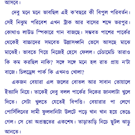
আসবে।
দেবু মনে মনে ভাবছিল এই ক’বছরে কী বিপুল পরিবর্তন।
সেই নিঝুম পরিবেশ এখন ট্রাক আর বাসের শব্দে ভরপুর।
কোথাও লাউড স্পিকারে গান বাজছে। সম্ভবত পাশের পার্কের
থেকেই বাচ্চাদের সমবেত উল্লাসধ্বনি ভেসে আসছে মাঝে
মাঝেই। ভাবতে গিয়ে নিজেই হেসে ফেলল। চেঁচামেচি তারাও
কি কম করছিল নাকি? সঙ্গে সঙ্গে মনে হল রাত প্রায় ন’টা
বাজে। চিলড্রেন্স পার্ক কি এখনও খোলা?
একজন বেয়ারা এল জলের বোতল আর সাবান তোয়ালে
ইত্যাদি নিয়ে। তাকেই দেবু বলল পার্কের দিকের জানলাটা খুলে
দিতে। সেটা খুলতে যেতেই বিপত্তি। বেয়ারার পা লেগে
পোর্সিলিনের দামী ফুলদানিটা উলটে পড়ে খান খান হয়ে ভেঙে
গেল। সে তো অপ্রস্তুতের একশেষ। তাড়াতাড়ি নিচে ছুটল ঝাড়ু
আনতে।