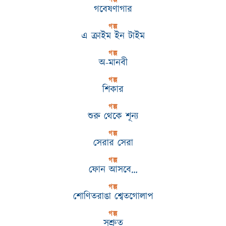
গল্প
গবেষণাগার
গল্প
এ ক্রাইম ইন টাইম
গল্প
অ-মানবী
গল্প
শিকার
গল্প
শুরু থেকে শূন্য
গল্প
সেরার সেরা
গল্প
ফোন আসবে…
গল্প
শোণিতরাঙা শ্বেতগোলাপ
গল্প
সুশ্রুত