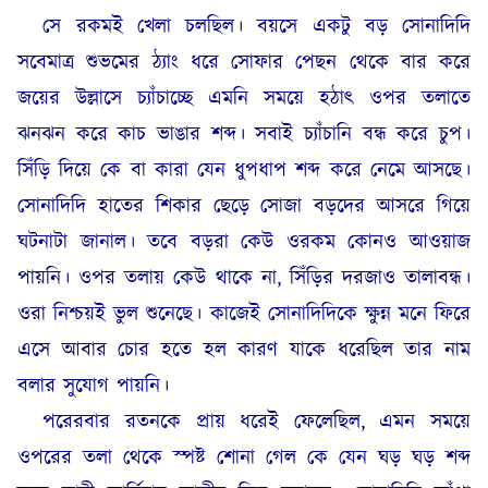
সে রকমই খেলা চলছিল। বয়সে একটু বড় সোনাদিদি
সবেমাত্র শুভমের ঠ্যাং ধরে সোফার পেছন থেকে বার করে
জয়ের উল্লাসে চ্যাঁচাচ্ছে এমনি সময়ে হঠাৎ ওপর তলাতে
ঝনঝন করে কাচ ভাঙার শব্দ। সবাই চ্যাঁচানি বন্ধ করে চুপ।
সিঁড়ি দিয়ে কে বা কারা যেন ধুপধাপ শব্দ করে নেমে আসছে।
সোনাদিদি হাতের শিকার ছেড়ে সোজা বড়দের আসরে গিয়ে
ঘটনাটা জানাল। তবে বড়রা কেউ ওরকম কোনও আওয়াজ
পায়নি। ওপর তলায় কেউ থাকে না, সিঁড়ির দরজাও তালাবন্ধ।
ওরা নিশ্চয়ই ভুল শুনেছে। কাজেই সোনাদিদিকে ক্ষুন্ন মনে ফিরে
এসে আবার চোর হতে হল কারণ যাকে ধরেছিল তার নাম
বলার সুযোগ পায়নি।
পরেরবার রতনকে প্রায় ধরেই ফেলেছিল, এমন সময়ে
ওপরের তলা থেকে স্পষ্ট শোনা গেল কে যেন ঘড় ঘড় শব্দ