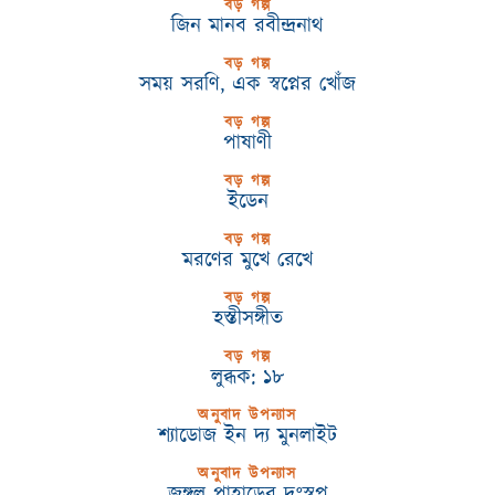
বড় গল্প
জিন মানব রবীন্দ্রনাথ
বড় গল্প
সময় সরণি, এক স্বপ্নের খোঁজ
বড় গল্প
পাষাণী
বড় গল্প
ইডেন
বড় গল্প
মরণের মুখে রেখে
বড় গল্প
হস্তীসঙ্গীত
বড় গল্প
লুব্ধক: ১৮
অনুবাদ উপন্যাস
শ্যাডোজ ইন দ্য মুনলাইট
অনুবাদ উপন্যাস
জঙ্গল পাহাড়ের দুঃস্বপ্ন