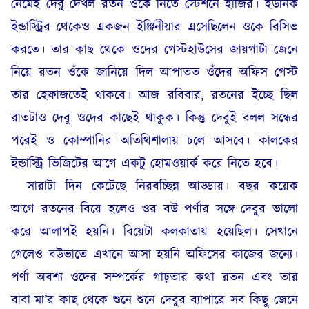
নেমেই দেবু দেখল রতন ওকে নিতে স্টেশনে হাজির। ইউনিক
ইন্ডাস্ট্রির থেকেও একজন ইঞ্জিনীয়ার এসেছিলেন ওকে রিসিভ
করতে। তার কাছ থেকে ওদের গেস্টহাউসের জায়গাটা জেনে
নিয়ে রতন ওঁকে জানিয়ে দিল আপাতত ওঁদের অফিস গেস্ট
তার হেফাজতেই থাকবে। আজ রবিবার, রতনের ইচ্ছে ছিল
রাতটাও দেবু ওদের কাছেই থাকুক। কিন্তু দেবুই বলল সন্ধের
পরেই ও কোম্পানির অতিথিশালায় চলে আসবে। কালকের
ইন্ডাস্ট্রি ভিজিটের আগে একটু হোমওয়ার্ক করে নিতে হবে।
সারাটা দিন কেটেছে নিরবচ্ছিন্ন আড্ডায়। বছর কয়েক
আগে রতনের বিয়ে হলেও ওর বউ পর্ণার সঙ্গে দেবুর ভালো
করে আলাপই হয়নি। বিয়েটা কলকাতায় হয়েছিল। সেখানে
গেলেও বউভাতে এখানে আসা হয়নি অফিসের কাজের জন্যে।
পর্ণা অবশ্য ওদের সম্পর্কের গাঢ়তার কথা রতন এবং তার
বাবা-মা’র কাছ থেকে শুনে শুনে দেবুর ব্যাপারে সব কিছু জেনে