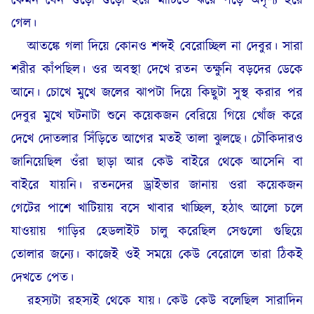
কেমন যেন গুঁড়ো গুঁড়ো হয়ে মাটিতে ঝরে পড়ে অদৃশ্য হয়ে
গেল।
আতঙ্কে গলা দিয়ে কোনও শব্দই বেরোচ্ছিল না দেবুর। সারা
শরীর কাঁপছিল। ওর অবস্থা দেখে রতন তক্ষুনি বড়দের ডেকে
আনে। চোখে মুখে জলের ঝাপটা দিয়ে কিছুটা সুস্থ করার পর
দেবুর মুখে ঘটনাটা শুনে কয়েকজন বেরিয়ে গিয়ে খোঁজ করে
দেখে দোতলার সিঁড়িতে আগের মতই তালা ঝুলছে। চৌকিদারও
জানিয়েছিল ওঁরা ছাড়া আর কেউ বাইরে থেকে আসেনি বা
বাইরে যায়নি। রতনদের ড্রাইভার জানায় ওরা কয়েকজন
গেটের পাশে খাটিয়ায় বসে খাবার খাচ্ছিল, হঠাৎ আলো চলে
যাওয়ায় গাড়ির হেডলাইট চালু করেছিল সেগুলো গুছিয়ে
তোলার জন্যে। কাজেই ওই সময়ে কেউ বেরোলে তারা ঠিকই
দেখতে পেত।
রহস্যটা রহস্যই থেকে যায়। কেউ কেউ বলেছিল সারাদিন