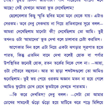
গেছি। তুইও চিনিস জায়গাটা। পাল সাহেবের বাংলো মনে
আছে? সেই যেখানে আমরা ভূত দেখেছিলাম?
ছেলেবেলার কিছু স্মৃতি ছবির মতো মনে থেকে যায়। এটাও
সেরকম। তবে দেবু সেকথায় না গিয়ে প্রতিবাদের সুরে বলল—
আমরা দেখেছিলাম মানেটা কী? দেখেছিলাম তো আমি। তুই
তখনও ওটা ‘আমাদের’ ভূত দেখা বলে চালাবার চেষ্টা করতিস।
আগেকার দিন হলে এটা নিয়ে একটা ঝগড়ার সূত্রপাত হতে
পারত, কিন্তু এতদিন বাদে দেখা বলেই হোক বা পর্ণার
উপস্থিতির জন্যেই হোক, রতন তর্কের দিকে গেল না। —আহা,
ওটা গৌরবে বহুবচন। আর তা ছাড়া শব্দটব্দগুলো তো আমিও
শুনেছিলাম। তুই ভয় পেয়ে ওরকম অজ্ঞান মতন না হয়ে গেলে
আমিও ফুটোয় চোখ রেখে ভূতটাকে দেখতে পারতাম।
—কি করে দেখতিস? দেবু বলল। —সেটা তো আমার
চোখের সামনেই গুঁড়ো গুঁড়ো হয়ে মাটিতে ঝরে পড়ে মিলিয়ে