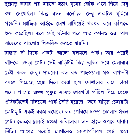
হুল্লোড় করার পর হয়তো হঠাৎ ঘুমের ঝোঁক এসে গিয়ে দেবু
স্বপ্ন দেখেছিল। কিন্তু রতন বলেছিল দেবু একটুও ঘুমিয়ে
পড়েনি। ম্যাজিক আইতে চোখ লাগিয়েই থরথর করে কাঁপতে
শুরু করেছিল। তবে সেই ঘটনার পরে আর কখনও ওরা পাল
সাহেবের বাংলোয় পিকনিক করতে যায়নি।
রাস্তার বাঁ দিকে একটা আলো ঝলমলে পার্ক। তার পরেই
বাঁদিকে চওড়া গেট। সেই বাড়িটাই কি? স্মৃতির সঙ্গে মেলাবার
চেষ্টা করল দেবু। সামনের বড় বড় গাছওয়ালা মস্ত বাগানটা
বদলে গিয়েছে হেজ দিয়ে ঘেরা হাল ফ্যাশানের ঘাসে ঢাকা
লনে। পাশের জঙ্গল পুকুর সমেত জায়গাটা পাঁচিল দিয়ে ঢেকে
ওদিকটাতেই চিলড্রেন্স পার্ক তৈরি হয়েছে। তবে বাড়ির চেহারাটা
মোটামুটি একই রকম রয়েছে। লন পেরিয়ে চওড়া কোলাপসিবল
গেট। ভেতরে ঢুকেই চওড়া করিডোর। ডান হাতে ওপরে যাবার
সিঁড়ি। আগের মতোই সেখানেও কোলাপসিবল গেট, তবে