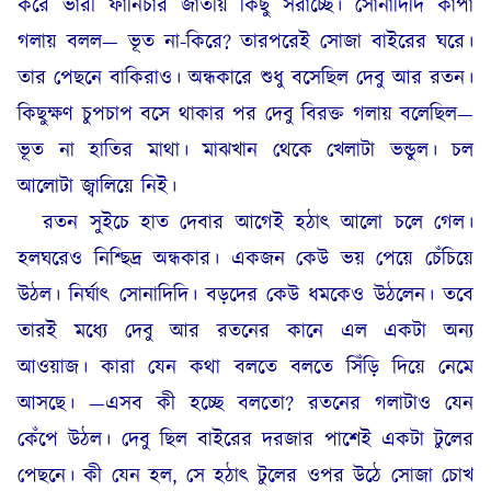
করে ভারী ফার্নিচার জাতীয় কিছু সরাচ্ছে। সোনাদিদি কাঁপা
গলায় বলল— ভূত না-কিরে? তারপরেই সোজা বাইরের ঘরে।
তার পেছনে বাকিরাও। অন্ধকারে শুধু বসেছিল দেবু আর রতন।
কিছুক্ষণ চুপচাপ বসে থাকার পর দেবু বিরক্ত গলায় বলেছিল—
ভূত না হাতির মাথা। মাঝখান থেকে খেলাটা ভন্ডুল। চল
আলোটা জ্বালিয়ে নিই।
রতন সুইচে হাত দেবার আগেই হঠাৎ আলো চলে গেল।
হলঘরেও নিশ্ছিদ্র অন্ধকার। একজন কেউ ভয় পেয়ে চেঁচিয়ে
উঠল। নির্ঘাৎ সোনাদিদি। বড়দের কেউ ধমকেও উঠলেন। তবে
তারই মধ্যে দেবু আর রতনের কানে এল একটা অন্য
আওয়াজ। কারা যেন কথা বলতে বলতে সিঁড়ি দিয়ে নেমে
আসছে। —এসব কী হচ্ছে বলতো? রতনের গলাটাও যেন
কেঁপে উঠল। দেবু ছিল বাইরের দরজার পাশেই একটা টুলের
পেছনে। কী যেন হল, সে হঠাৎ টুলের ওপর উঠে সোজা চোখ