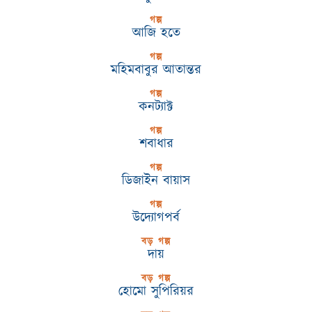
গল্প
আজি হতে
গল্প
মহিমবাবুর আতান্তর
গল্প
কনট্যাক্ট
গল্প
শবাধার
গল্প
ডিজাইন বায়াস
গল্প
উদ্যোগপর্ব
বড় গল্প
দায়
বড় গল্প
হোমো সুপিরিয়র