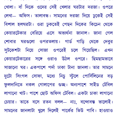
খোলা। বাঁ দিকে ওদের সেই খেলার ঘরটার দরজা। ওপরে
লেখা— অফিস। তালাবন্ধ। সামনের দরজা দিয়ে ঢুকেই সেই
বিশাল হলঘরটা। ওরা ঢুকতেই পেছন দিকের কিচেন থেকে
কেয়ারটেকার বেরিয়ে এসে অভ্যর্থনা জানাল। জানা গেল
শোবার ঘরগুলো ওপরতলায়। গার্ড গাড়ি থেকে দেবুর
সুটকেশটা নিয়ে সোজা ওপরেই চলে গিয়েছিল। এখন
কেয়ারটেকারের সঙ্গে ওরাও উঠল ওপরে। ছিমছামভাবে
সাজানো ঘর। একপাশে পর্দা ঢাকা টানা জানলা। তার সামনে
দুটো সিংগল সোফা, মধ্যে নিচু স্টুলে পোর্সিলিনের বড়
ফুলদানিতে নকল গোলাপের গুচ্ছ। অন্যপাশে সাইড টেবিল
লাগানো খাট। পাশে ছোট অফিস টেবিল। একটা চাকা লাগানো
চেয়ার। তাতে বসে রতন বলল— নাঃ, বন্দোবস্ত ভালোই।
সামনের জানলাটা খুলে দিলেই পার্কের ভিউ পাবি। হাওয়াও