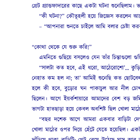
গ্রেট গ্র্যান্ডফাদারের কাছে একটা ঘটনা শুনেছিলাম। ভ
“কী ঘটনা?” কৌতূহলী হয়ে জিজ্ঞেস করলেন 
– “আপনারা শুনতে চাইলে আমি বলার চেষ্টা কর
“কোথা থেকে যে শুরু করি!”
এমনিতে গুছিয়ে বসলেও যেন তাঁর চিন্তাগুলো গ
“সালটা কত হবে, এই ধরো, আঠেরোশো’… কুড়ি
নেহাত কম হল না; তা’ আমিই শুনেছি কত ছোটবেলায
হলে কী হবে, বুড়োর ঘন পাকাচুল আর নীল চোখ
ছিলেন। আগে ইয়র্কশায়ারে আমাদের বেশ বড় জ
ভাগটা হাতছাড়া হয়ে কেবল অবশিষ্ট ছিল খোলা মা
“বছর দশেক আগে আমরা একবার বাড়িটা দেখতে
খোলা মাঠের ওপর দিয়ে হেঁটে যেতে হয়েছিল। একট