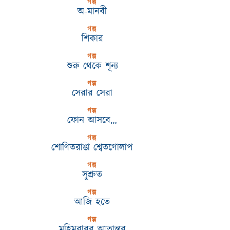
গল্প
অ-মানবী
গল্প
শিকার
গল্প
শুরু থেকে শূন্য
গল্প
সেরার সেরা
গল্প
ফোন আসবে…
গল্প
শোণিতরাঙা শ্বেতগোলাপ
গল্প
সুশ্রুত
গল্প
আজি হতে
গল্প
মহিমবাবুর আতান্তর