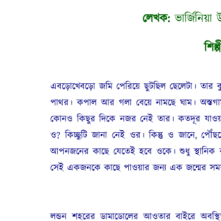
লেখক:
ভার্জিনিয়া 
শিল্প
এবড়োখেবড়ো জমি পেরিয়ে ছুটছিল ছেলেটা। তার ব
পাথর। কপাল আর গলা বেয়ে নামছে ঘাম। অস্তগামী 
কোনও কিছুর দিকে নজর নেই তার। কতদূর যাওয়
ও? কিচ্ছুটি জানা নেই ওর। কিন্তু ও জানে, পৌ
আপনজনের কাছে যেতেই হবে ওকে। শুধু স্থানিক ব্য
সেই একজনকে কাছে পাওয়ার জন্য এক জন্মের সময়র
লন্ডন শহরের ডামাডোলের আওতার বাইরে অবস্থিত 