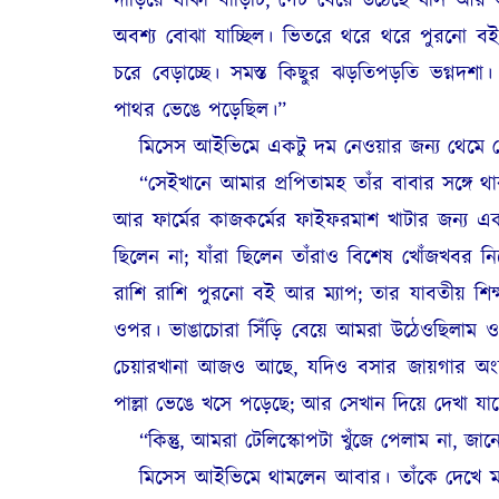
দাঁড়িয়ে থাকা বাড়িটি; গেট বেয়ে উঠেছে ঘাস আ
অবশ্য বোঝা যাচ্ছিল। ভিতরে থরে থরে পুরনো বই
চরে বেড়াচ্ছে। সমস্ত কিছুর ঝড়তিপড়তি ভগ্নদশ
পাথর ভেঙে পড়েছিল।”
মিসেস আইভিমে একটু দম নেওয়ার জন্য থেমে
“সেইখানে আমার প্রপিতামহ তাঁর বাবার সঙ্গে 
আর ফার্মের কাজকর্মের ফাইফরমাশ খাটার জন্য একট
ছিলেন না; যাঁরা ছিলেন তাঁরাও বিশেষ খোঁজখবর ন
রাশি রাশি পুরনো বই আর ম্যাপ; তার যাবতীয় শি
ওপর। ভাঙাচোরা সিঁড়ি বেয়ে আমরা উঠেওছিলাম ও
চেয়ারখানা আজও আছে, যদিও বসার জায়গার অংশ
পাল্লা ভেঙে খসে পড়েছে; আর সেখান দিয়ে দেখা যাচ্
“কিন্তু, আমরা টেলিস্কোপটা খুঁজে পেলাম না, জান
মিসেস আইভিমে থামলেন আবার। তাঁকে দেখে ম