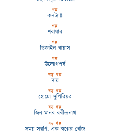
গল্প
কনট্যাক্ট
গল্প
শবাধার
গল্প
ডিজাইন বায়াস
গল্প
উদ্যোগপর্ব
বড় গল্প
দায়
বড় গল্প
হোমো সুপিরিয়র
বড় গল্প
জিন মানব রবীন্দ্রনাথ
বড় গল্প
সময় সরণি, এক স্বপ্নের খোঁজ