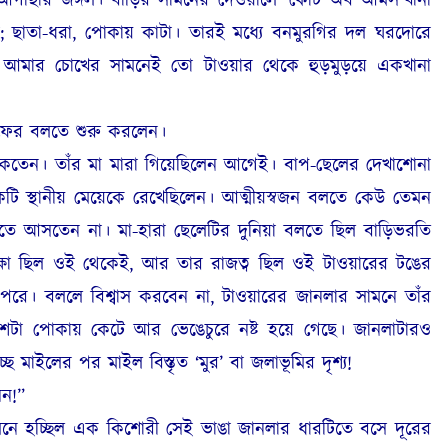
র আগাছার জঙ্গল। বাড়ির সামনের দেওয়ালে ‘কোট অব আর্মস’খানা
; ছাতা-ধরা, পোকায় কাটা। তারই মধ্যে বনমুরগির দল ঘরদোরে
া। আমার চোখের সামনেই তো টাওয়ার থেকে হুড়মুড়য়ে একখানা
 ফের বলতে শুরু করলেন।
থাকতেন। তাঁর মা মারা গিয়েছিলেন আগেই। বাপ-ছেলের দেখাশোনা
ি স্থানীয় মেয়েকে রেখেছিলেন। আত্মীয়স্বজন বলতে কেউ তেমন
িতে আসতেন না। মা-হারা ছেলেটির দুনিয়া বলতে ছিল বাড়িভরতি
ক্ষা ছিল ওই থেকেই, আর তার রাজত্ব ছিল ওই টাওয়ারের টঙের
পরে। বললে বিশ্বাস করবেন না, টাওয়ারের জানলার সামনে তাঁর
টা পোকায় কেটে আর ভেঙেচুরে নষ্ট হয়ে গেছে। জানলাটারও
ছে মাইলের পর মাইল বিস্তৃত ‘মুর’ বা জলাভূমির দৃশ্য!
েন!”
নে হচ্ছিল এক কিশোরী সেই ভাঙা জানলার ধারটিতে বসে দূরের