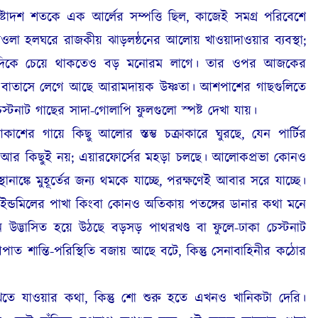
ি অষ্টাদশ শতকে এক আর্লের সম্পত্তি ছিল, কাজেই সমগ্র পরিবেশে
ওলা হলঘরে রাজকীয় ঝাড়লন্ঠনের আলোয় খাওয়াদাওয়ার ব্যবস্থা;
ঠটির দিকে চেয়ে থাকতেও বড় মনোরম লাগে। তার ওপর আজকের
ে, বাতাসে লেগে আছে আরামদায়ক উষ্ণতা। আশপাশের গাছগুলিতে
্টনাট গাছের সাদা-গোলাপি ফুলগুলো স্পষ্ট দেখা যায়।
ের গায়ে কিছু আলোর স্তম্ভ চক্রাকারে ঘুরছে, যেন পার্টির
শ্য আর কিছুই নয়; এয়ারফোর্সের মহড়া চলছে। আলোকপ্রভা কোনও
নাঙ্কে মুহূর্তের জন্য থমকে যাচ্ছে, পরক্ষণেই আবার সরে যাচ্ছে।
ডমিলের পাখা কিংবা কোনও অতিকায় পতঙ্গের ডানার কথা মনে
দ্ভাসিত হয়ে উঠছে বড়সড় পাথরখণ্ড বা ফুলে-ঢাকা চেস্টনাট
, আপাত শান্তি-পরিস্থিতি বজায় আছে বটে, কিন্তু সেনাবাহিনীর কঠোর
খতে যাওয়ার কথা, কিন্তু শো শুরু হতে এখনও খানিকটা দেরি।