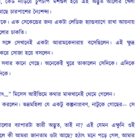
ে, কেউ দাঁড়িয়ে চুপচাপ মশগুল হয়ে এই অদ্ভুত আলোর খেলা
ে চারপাশের নৈঃশব্দ্য।
কে। এক সেকেন্ডের জন্য একটা লেডিজ হ্যান্ডব্যাগে রাখা আয়নায়
আলোর চাকতি।
সঙ্গে সেখানেই একটা আরামকেদারায় বসেছিলেন। এই ক্ষুদ্র
 করে সোজা হয়ে বসলেন।
ারণে সবার কানে গেছে। অনেকেই ঘুরে তাকালেন সেদিকে। এদিকে
দিকে।
ঠাৎ…” মিসেস আইভিমে কথার মাঝখানেই থেমে গেলেন।
 করলেন। ভদ্রমহিলা যে একটু কল্পনাপ্রবণ, নাটুকে গোছের— সে
র ব্যাপারটা ভারী অদ্ভুত, তাই না? এই যেমন এক্ষুনি ওই
ে কী আমরা জানতাম ওটা আছে? হঠাৎ মনে পড়ে গেল, আমার