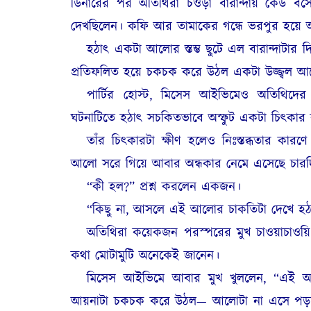
ডিনারের পর অতিথিরা চওড়া বারান্দায় কেউ বস
দেখছিলেন। কফি আর তামাকের গন্ধে ভরপুর হয়ে আছ
হঠাৎ একটা আলোর স্তম্ভ ছুটে এল বারান্দাটার দি
প্রতিফলিত হয়ে চকচক করে উঠল একটা উজ্জ্বল 
পার্টির হোস্ট, মিসেস আইভিমেও অতিথিদের 
ঘটনাটিতে হঠাৎ সচকিতভাবে অস্ফুট একটা চিৎকার
তাঁর চিৎকারটা ক্ষীণ হলেও নিঃস্তব্ধতার ক
আলো সরে গিয়ে আবার অন্ধকার নেমে এসেছে চার
“কী হল?” প্রশ্ন করলেন একজন।
“কিছু না, আসলে এই আলোর চাকতিটা দেখে হ
অতিথিরা কয়েকজন পরস্পরের মুখ চাওয়াচাওয়ি
কথা মোটামুটি অনেকেই জানেন।
মিসেস আইভিমে আবার মুখ খুললেন, “এই আলো
আয়নাটা চকচক করে উঠল— আলোটা না এসে পড়ল