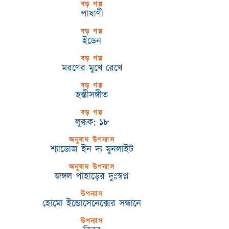
বড় গল্প
পাষাণী
বড় গল্প
ইডেন
বড় গল্প
মরণের মুখে রেখে
বড় গল্প
হস্তীসঙ্গীত
বড় গল্প
লুব্ধক: ১৮
অনুবাদ উপন্যাস
শ্যাডোজ ইন দ্য মুনলাইট
অনুবাদ উপন্যাস
জঙ্গল পাহাড়ের দুঃস্বপ্ন
উপন্যাস
হোমো ইন্ডোসেনেক্সের সন্ধানে
উপন্যাস