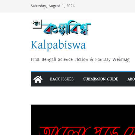
Skip
Saturday, August 1, 2026
to
content
Kalpabiswa
First Bengali Science Fiction & Fantasy Webmag
BACK ISSUES
SUBMISSION GUIDE
ABO