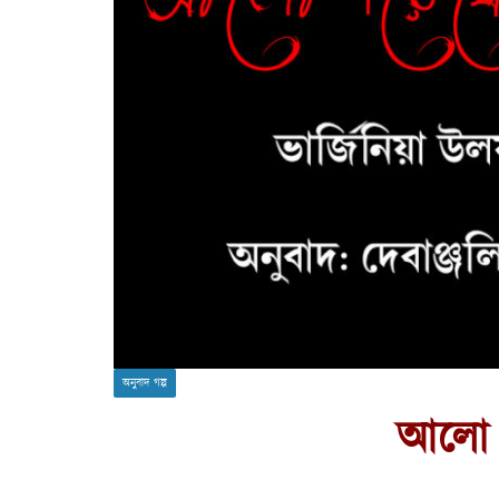
অনুবাদ গল্প
আলো প