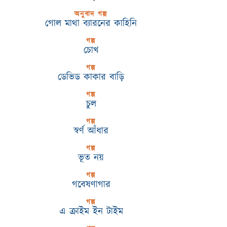
অনুবাদ গল্প
গোল মাথা ব্যারনের কাহিনি
গল্প
চোখ
গল্প
ডেভিড কাকার বাড়ি
গল্প
চুল
গল্প
স্বর্ণ আঁধার
গল্প
ভূত নয়
গল্প
গবেষণাগার
গল্প
এ ক্রাইম ইন টাইম