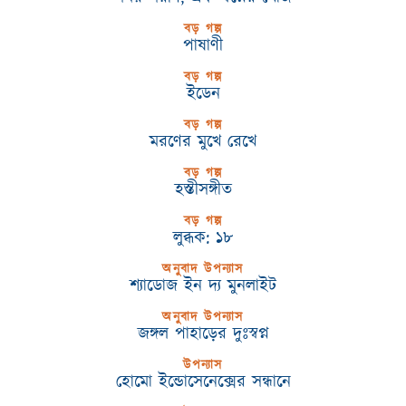
বড় গল্প
পাষাণী
বড় গল্প
ইডেন
বড় গল্প
মরণের মুখে রেখে
বড় গল্প
হস্তীসঙ্গীত
বড় গল্প
লুব্ধক: ১৮
অনুবাদ উপন্যাস
শ্যাডোজ ইন দ্য মুনলাইট
অনুবাদ উপন্যাস
জঙ্গল পাহাড়ের দুঃস্বপ্ন
উপন্যাস
হোমো ইন্ডোসেনেক্সের সন্ধানে