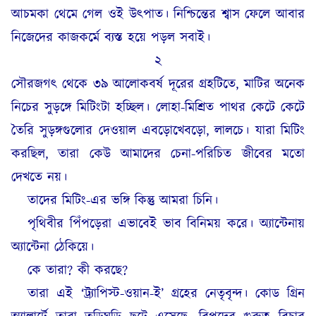
আচমকা থেমে গেল ওই উৎপাত। নিশ্চিন্তের শ্বাস ফেলে আবার
নিজেদের কাজকর্মে ব্যস্ত হয়ে পড়ল সবাই।
২
সৌরজগৎ থেকে ৩৯ আলোকবর্ষ দূরের গ্রহটিতে, মাটির অনেক
নিচের সুড়ঙ্গে মিটিংটা হচ্ছিল। লোহা-মিশ্রিত পাথর কেটে কেটে
তৈরি সুড়ঙ্গগুলোর দেওয়াল এবড়োখেবড়ো, লালচে। যারা মিটিং
করছিল, তারা কেউ আমাদের চেনা-পরিচিত জীবের মতো
দেখতে নয়।
তাদের মিটিং-এর ভঙ্গি কিন্তু আমরা চিনি।
পৃথিবীর পিঁপড়েরা এভাবেই ভাব বিনিময় করে। অ্যান্টেনায়
অ্যান্টেনা ঠেকিয়ে।
কে তারা? কী করছে?
তারা এই ‘ট্র্যাপিস্ট-ওয়ান-ই’ গ্রহের নেতৃবৃন্দ। কোড গ্রিন