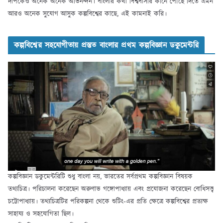
দীপকেও অনেক অনেক অভিনন্দন। বাংলার কথা বিশ্ববাসীর কানে পৌঁছে দিতে এমন
আরও অনেক সুযোগ আসুক কল্পবিশ্বের কাছে, এই কামনাই করি।
কল্পবিশ্বের সহযোগীতায় প্রস্তুত বাংলার প্রথম কল্পবিজ্ঞান ডকুমেন্টরি
কল্পবিজ্ঞান ডকুমেন্টরিটি শুধু বাংলা নয়, ভারতের সর্বপ্রথম কল্পবিজ্ঞান বিষয়ক
তথ্যচিত্র। পরিচালনা করেছেন অরুণাভ গঙ্গোপাধ্যায় এবং প্রযোজনা করেছেন বোধিসত্ত্ব
চট্টোপাধ্যায়। তথ্যচিত্রটির পরিকল্পনা থেকে শুটিং-এর প্রতি ক্ষেত্রে কল্পবিশ্বের প্রত্যক্ষ
সাহায্য ও সহযোগিতা ছিল।