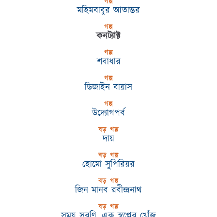
গল্প
মহিমবাবুর আতান্তর
গল্প
কনট্যাক্ট
গল্প
শবাধার
গল্প
ডিজাইন বায়াস
গল্প
উদ্যোগপর্ব
বড় গল্প
দায়
বড় গল্প
হোমো সুপিরিয়র
বড় গল্প
জিন মানব রবীন্দ্রনাথ
বড় গল্প
সময় সরণি, এক স্বপ্নের খোঁজ