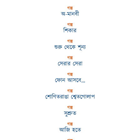
গল্প
অ-মানবী
গল্প
শিকার
গল্প
শুরু থেকে শূন্য
গল্প
সেরার সেরা
গল্প
ফোন আসবে…
গল্প
শোণিতরাঙা শ্বেতগোলাপ
গল্প
সুশ্রুত
গল্প
আজি হতে