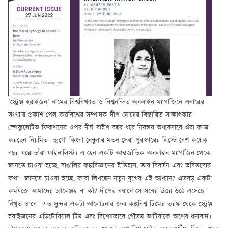
'স্ট্রেঞ্জ হরাইজন' নামের বিশ্ববিখ্যাত ও বিশ্বনন্দিত অনলাইন ম্যাগাজিনে এবারের
সংখ্যায় প্রকাশ পেল কল্পবিশ্বের সম্পাদক দীপ ঘোষের বিস্তারিত সাক্ষাৎকার।
স্পেকুলেটিভ ফিকশনের ওপর দীর্ঘ বাইশ বছর ধরে নিরন্তর অধ্যবসায়ে ওঁরা কাজ
করছেন নিয়মিত। হ্যুগো কিংবা নেবুলার মতন সেরা পুরস্কারের লিস্টে বেশ কয়েক
বছর ধরে তাঁরা ফাইনালিস্ট। এ হেন একটি আন্তর্জাতিক অনলাইন ম্যাগাজিন থেকে
জানতে চাওয়া হচ্ছে, বাঙালির কল্পবিজ্ঞানের ইতিহাস, তার বিবর্তন এবং ভবিতব্যের
কথা। জানতে চাওয়া হচ্ছে, কারা লিখছেন নতুন যুগের এই আখ্যান? এতবড় একটা
কর্মযজ্ঞে আমাদের চ্যালেঞ্জই বা কী? দীপের বয়ানে সে সবের উত্তর উঠে এসেছে
নিঁখুত ভাবে। এত সুন্দর একটা আলোচনার জন্য কল্পবিশ্ব টিমের তরফ থেকে স্ট্রেঞ্জ
হরাইজনের এডিটোরিয়াল টিম এবং বিশেষভাবে গৌতম ভাটিয়াকে অশেষ ধন্যবাদ।