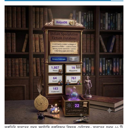
কল্পডিবি ভারতের প্রথম ফ্যান্টাসি কল্পবিজ্ঞান বিষয়ক ডেটাবেস। ভারতের প্রধান ২২ টি