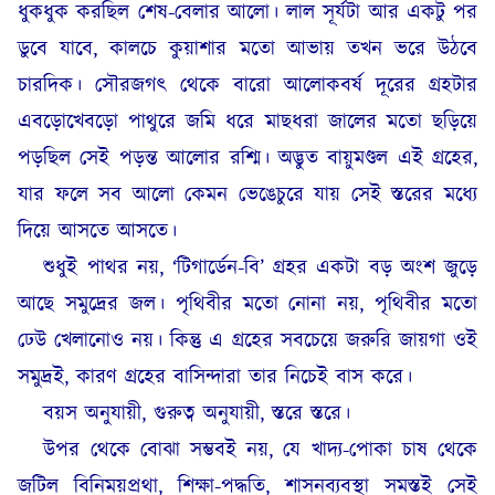
ধুকধুক করছিল শেষ-বেলার আলো। লাল সূর্যটা আর একটু পর
ডুবে যাবে, কালচে কুয়াশার মতো আভায় তখন ভরে উঠবে
চারদিক। সৌরজগৎ থেকে বারো আলোকবর্ষ দূরের গ্রহটার
এবড়োখেবড়ো পাথুরে জমি ধরে মাছধরা জালের মতো ছড়িয়ে
পড়ছিল সেই পড়ন্ত আলোর রশ্মি। অদ্ভুত বায়ুমণ্ডল এই গ্রহের,
যার ফলে সব আলো কেমন ভেঙেচুরে যায় সেই স্তরের মধ্যে
দিয়ে আসতে আসতে।
শুধুই পাথর নয়, ‘টিগার্ডেন-বি’ গ্রহর একটা বড় অংশ জুড়ে
আছে সমুদ্রের জল। পৃথিবীর মতো নোনা নয়, পৃথিবীর মতো
ঢেউ খেলানোও নয়। কিন্তু এ গ্রহের সবচেয়ে জরুরি জায়গা ওই
সমুদ্রই, কারণ গ্রহের বাসিন্দারা তার নিচেই বাস করে।
বয়স অনুযায়ী, গুরুত্ব অনুযায়ী, স্তরে স্তরে।
উপর থেকে বোঝা সম্ভবই নয়, যে খাদ্য-পোকা চাষ থেকে
জটিল বিনিময়প্রথা, শিক্ষা-পদ্ধতি, শাসনব্যবস্থা সমস্তই সেই