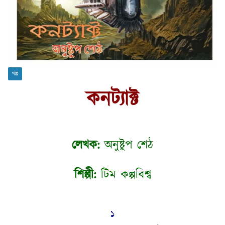
গল্প
কনট্যাক্ট
লেখক:
অনুষ্টুপ শেঠ
শিল্পী:
টিম কল্পবিশ্ব
১