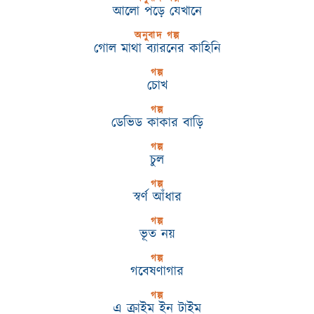
আলো পড়ে যেখানে
অনুবাদ গল্প
গোল মাথা ব্যারনের কাহিনি
গল্প
চোখ
গল্প
ডেভিড কাকার বাড়ি
গল্প
চুল
গল্প
স্বর্ণ আঁধার
গল্প
ভূত নয়
গল্প
গবেষণাগার
গল্প
এ ক্রাইম ইন টাইম