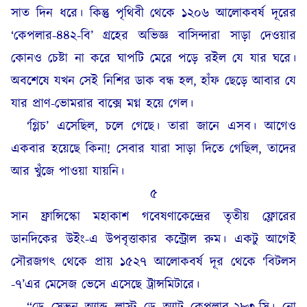
সাত দিন ধরে। কিন্তু পৃথিবী থেকে ১২০৬ আলোকবর্ষ দূরের
‘কেপলার-৪৪২-বি’ গ্রহের অভিজ্ঞ বাসিন্দারা সাড়া দেওয়ার
কোনও চেষ্টা না করে ঘাপটি মেরে পড়ে রইল যে যার ঘরে।
অবশেষে যখন সেই নিশির ডাক বন্ধ হল, হাঁফ ছেড়ে আবার যে
যার প্রাণ-ভোমরার বাক্সে মগ্ন হয়ে গেল।
‘গ্লিচ’ এসেছিল, চলে গেছে। তারা জানে এসব। আগেও
একবার হয়েছে কিনা! সেবার যারা সাড়া দিতে গেছিল, তাদের
আর খুঁজে পাওয়া যায়নি।
৫
সান ফ্রান্সিস্কো মহাকাশ গবেষণাকেন্দ্রের তৃতীয় ফ্লোরের
ডানদিকের উইং-এ উপবৃত্তাকার কন্ট্রোল রুম। একটু আগেই
সৌরজগৎ থেকে প্রায় ১৫২৭ আলোকবর্ষ দূর থেকে ‘বিটলস
-৭’এর মেসেজ ভেসে এসেছে ট্রান্সমিটারে।