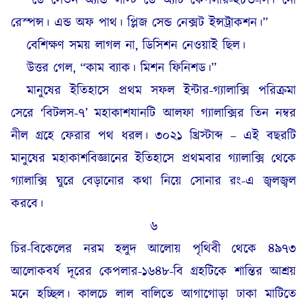
“ডে সেভন অ্যান্ড লাস্ট ডে অ্যাট কেপলার-২৮৩-সি। নো
রেস্পন্স। এন্ড অফ পাথ। প্লিজ সেন্ড নেক্সট ইন্সট্রাকশন।”
বেশিক্ষণ সময় লাগল না, ডিসিশন নেওয়াই ছিল।
উত্তর গেল, “কাম ব্যাক। মিশন ফিনিশড।”
মানুষের ইতিহাসে প্রথম সফল ইন্টার-গ্যালাক্সি পরিক্রমা
সেরে ‘বিটলস-৭’ মহাকাশযানটি আলফা গ্যালাক্সির তিন নম্বর
নীল গ্রহে ফেরার পথ ধরল। ৩০২১ খ্রিস্টাব্দ – এই বছরটি
মানুষের মহাকাশবিজ্ঞানের ইতিহাসে প্রথমবার গ্যালাক্সি থেকে
গ্যালাক্সি ঘুরে বেড়ানোর কথা নিয়ে সোনার রং-এ জ্বলজ্বল
করবে।
৬
চির-বিকেলের নরম হলুদ আলোয় পৃথিবী থেকে ৪৯৭৩
আলোকবর্ষ দূরের কেপলার-১৬৪৮-বি গ্রহটিকে শান্তির আশ্রয়
মনে হচ্ছিল। কালচে লাল বালিতে আগাগোড়া ঢাকা মাটিতে