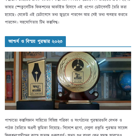
ভাষার স্পেকুলেটিভ ফিকশনের আর্কাইভ হিসাবে এই ওপেন ডেটাবেসটি তৈরি করা
হয়েছে। যেকেউ এই ডেটাবেসে তথ্য জুড়তে পারবেন আর সেই তথ্য ব্যবহার করতে
পারবেন। সহযোগিতায় টিম কল্পবিশ্ব।
আশ্চর্য ও বিস্ময় পুরস্কার ২০২৩
পাশ্চাত্যে কল্পবিজ্ঞান সাহিত্যে বিভিন্ন পত্রিকা ও সংগঠনের পুরস্কারগুলি লেখক ও
পাঠক তৈরিতে অগ্রণী ভূমিকা নিয়েছে। বিদেশে হুগো, নেবুলা প্রভৃতি পুরস্কার সায়েন্স
ফিকশনপ্রেমীদের কাছে অত্যন্ত গুরুত্বপূর্ণ। অথচ শুধু বাংলা কেন সমস্ত ভারতেও