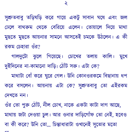
২
সুশ্রুতবাবু তড়িঘড়ি করে গায়ে একটু সাবান ঘষে এবং জল
ঢেলে বাথরুম থেকে বেরিয়ে এলেন। তোয়ালে দিয়ে মাথা
মুছতে মুছতে আয়নার সামনে আসতেই চমকে উঠলেন। এ কী
রকম চেহারা ওঁর?
গালদুটো ঝুলে গিয়েছে। চোখের তলায় কালি। মুখে
দুইদিনের না-কামানো দাড়ি৷ ঠোঁট সরু। এটা কে?
মাথাটা বোঁ করে ঘুরে গেল। উনি কোনওরকমে বিছানায় ধপ
করে বসলেন। আয়নায় এটা কে? সুশ্রুতবাবু তো এইরকম
দেখতে নন।
ওঁর তো পুরু ঠোঁট, নীল চোখ, নাকে একটা কাটা দাগ আছে,
মাথায় জটা দেওয়া চুল। আর ওনার দাড়িগোঁফ তো নেই,
হবেও
বা কী করে? উনি তো… চিন্তাধারাটা ওখানেই সুতোর মতো