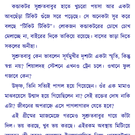
কন্ডাকটর সুশ্রুতবাবুর হাতে খুচরো পয়সা আর একটা
আধছেঁড়া টিকিট গুঁজে সরে পড়েছে। সে অনেকটা সুর করে
বলছে “টিকিট টিকিট”। লোকজন কন্ডাকটরের চোখে চোখ
মেলাচ্ছে না, বাইরের দিকে তাকিয়ে রয়েছে। বাসের ভাড়া দিতে
সকলের অনীহা।
সুশ্রুতবাবু কেন ভাবলেন সূর্যমুখীর দৃশ্যটা একটা স্মৃতি, কিন্তু
স্বপ্ন নয়? শিয়ালদহ স্টেশনে এখনও ট্রেন চলে। ওখানে ফুল
গজাবে কেন?
উফ্‌ফ, তিনি সত্যিই পাগল হয়ে গিয়েছেন। ওঁর এক মামাও
মাঝবয়েসে উন্মাদ হয়ে গিয়েছিলেন না? সেই রক্তের দোষ নাকি
এটা? জীবনের অপরাহ্নে এসে পাগলাগারদ যেতে হবে?
এই গ্রীষ্মের ম্যাজমেজে গরমেও সুশ্রুতবাবুর গায়ে কাঁটা
দিল। ভয় করছে, খুব ভয় করছে। এইরকম অবস্থায় মিটিংয়ে