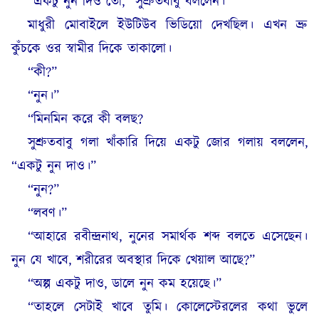
“একটু নুন দিও তো,” সুশ্রুতবাবু বললেন।
মাধুরী মোবাইলে ইউটিউব ভিডিয়ো দেখছিল। এখন ভ্রু
কুঁচকে ওর স্বামীর দিকে তাকালো।
“কী?”
“নুন।”
“মিনমিন করে কী বলছ?
সুশ্রুতবাবু গলা খাঁকারি দিয়ে একটু জোর গলায় বললেন,
“একটু নুন দাও।”
“নুন?”
“লবণ।”
“আহারে রবীন্দ্রনাথ, নুনের সমার্থক শব্দ বলতে এসেছেন।
নুন যে খাবে, শরীরের অবস্থার দিকে খেয়াল আছে?”
“অল্প একটু দাও, ডালে নুন কম হয়েছে।”
“তাহলে সেটাই খাবে তুমি। কোলেস্টেরলের কথা ভুলে