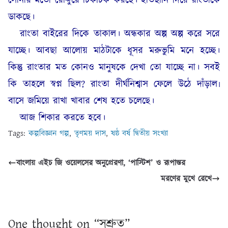
সোনার মতো রোদ্দুরে চিকচিক করছে। হাতছানি দিয়ে রাংতাকে
ডাকছে।
রাংতা বাইরের দিকে তাকাল। অন্ধকার অল্প অল্প করে সরে
যাচ্ছে। আবছা আলোয় মাঠটাকে ধূসর মরুভুমি মনে হচ্ছে।
কিন্তু রাংতার মত কোনও মানুষকে দেখা তো যাচ্ছে না। সবই
কি তাহলে স্বপ্ন ছিল? রাংতা দীর্ঘনিশ্বাস ফেলে উঠে দাঁড়াল৷
বাসে জমিয়ে রাখা খাবার শেষ হতে চলেছে।
আজ শিকার করতে হবে।
Tags:
কল্পবিজ্ঞান গল্প
,
তৃণময় দাস
,
ষষ্ঠ বর্ষ দ্বিতীয় সংখ্যা
বাংলায় এইচ জি ওয়েলসের অনুপ্রেরণা, ‘পাস্টিশ’ ও রূপান্তর
মরণের মুখে রেখে
One thought on “
সুশ্রুত
”