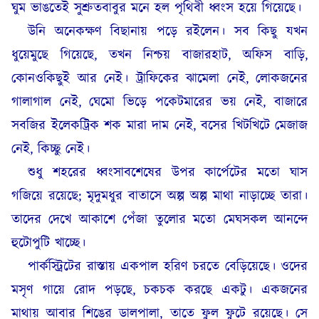
ঘুম ভাঙতেই সুশ্রুতবাবুর মনে হল পৃথিবী ধ্বংস হয়ে গিয়েছে।
উনি অনেকক্ষণ বিছানায় পড়ে রইলেন। সব কিছু যখন
ধুয়েমুছে গিয়েছে, তখন নিশ্চয় বাজারহাট, অফিস বাড়ি,
কোনওকিছুই আর নেই। ট্রাফিকের ঝামেলা নেই, লোকজনের
গালাগাল নেই, ঘেমো ভিড়ে পকেটমারের ভয় নেই, বাজারে
সবজির ইলেকট্রিক শক মারা দাম নেই, বসের খিটখিটে মেজাজ
নেই, কিচ্ছু নেই।
শুধু শহরের ধ্বংসাবশেষের উপর কার্পেটের মতো ঘাস
গজিয়ে রয়েছে; মৃদুমধুর বাতাসে অল্প অল্প মাথা নাড়াচ্ছে তারা।
তাদের দেখে আকাশে পেঁজা তুলোর মতো মেঘসকল আনন্দে
হুটোপুটি খাচ্ছে।
পার্কস্ট্রিটের রাস্তায় একপাল হরিণ চরতে বেড়িয়েছে। ওদের
মসৃণ গায়ে রোদ পড়ছে, চকচক করছে একটু। একজনের
মাথায় আবার শিঙের ডালপালা, তাতে ফুল ফুটে রয়েছে। সে