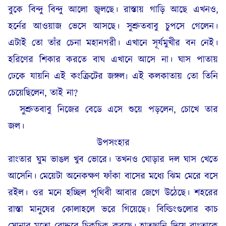
বুকে বিন্দু বিন্দু আলো জ্বলছে। রাস্তায় গাড়ি আছে এখনও,
হর্নের আওয়াজ ভেসে আসছে। সুশ্রুতবাবু চুপসে গেলেন।
এটাই তো তাঁর চেনা মহানগরী। এখানে সূর্যমুখীর বন নেই।
হরিণের শিকার করতে বাঘ এখানে আসে না। ঘাস পাতায়
ঢেকে যায়নি এই কংক্রিটের জঙ্গল৷ এই কলকাতায় তো তিনি
চেয়েছিলেন, তাই না?
সুশ্রুতবাবু নিজের বেডে এসে শুয়ে পড়লেন, চোখে তার
জল।
উপসংহার
রাংতার ঘুম ভাঙল খুব ভোরে। তখনও ঘোড়ার দল ঘাস খেতে
আসেনি। মেয়েটা অনেকক্ষণ ফাঁকা বাসের মধ্যে ঝিম মেরে বসে
রইল। ওর মনে হচ্ছিল পৃথিবী আবার জেগে উঠেছে। শহরের
রাস্তা মানুষের কোলাহলে ভরে গিয়েছে। বিল্ডিংগুলোর কাচ