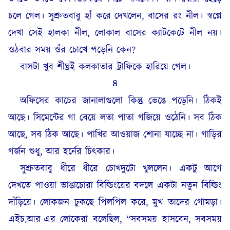
চলে গেল। সুশ্রুতবাবু হাঁ করে দেখলেন, বাসের রং নীল। স্বপ্নে
দেখা সেই হালকা নীল, লোকাল বাসের ক্যাটকেটে নীল নয়।
ওঠবার সময় ওঁর চোখে পড়েনি কেন?
বাসটা খুব শীঘ্রই কলকাতার ট্রাফিকে হারিয়ে গেল।
৪
অফিসের কাচের জানালাগুলো কিন্তু ভেঙে পড়েনি। ঠিকই
আছে। সিমেন্টের গা বেয়ে লতা পাতা গজিয়ে ওঠেনি। সব ঠিক
আছে, সব ঠিক আছে। পাখির আওয়াজ শোনা যাচ্ছে না। গাড়ির
গর্জন শুধু, আর হর্নের চিৎকার।
সুশ্রুতবাবু ধীরে ধীরে চোখদুটো খুললেন। একটু আগে
দেখতে পাওয়া ভাঙাচোরা বিল্ডিংয়ের বদলে একটা নতুন বিল্ডিং
দাঁড়িয়ে। লোকজন ঢুকছে পিলপিল করে, মুখ তাদের গোমড়া।
এইচ.আর-এর লোকেরা বলেছিল, “সবসময় হাসবেন, সবসময়