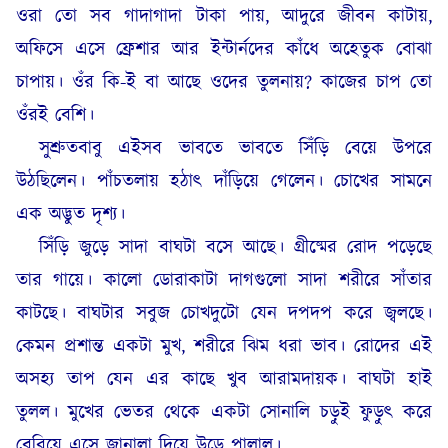
ওরা তো সব গাদাগাদা টাকা পায়, আদুরে জীবন কাটায়,
অফিসে এসে ফ্রেশার আর ইন্টার্নদের কাঁধে অহেতুক বোঝা
চাপায়। ওঁর কি-ই বা আছে ওদের তুলনায়? কাজের চাপ তো
ওঁরই বেশি।
সুশ্রুতবাবু এইসব ভাবতে ভাবতে সিঁড়ি বেয়ে উপরে
উঠছিলেন। পাঁচতলায় হঠাৎ দাঁড়িয়ে গেলেন। চোখের সামনে
এক অদ্ভুত দৃশ্য।
সিঁড়ি জুড়ে সাদা বাঘটা বসে আছে। গ্রীষ্মের রোদ পড়েছে
তার গায়ে। কালো ডোরাকাটা দাগগুলো সাদা শরীরে সাঁতার
কাটছে। বাঘটার সবুজ চোখদুটো যেন দপদপ করে জ্বলছে।
কেমন প্রশান্ত একটা মুখ, শরীরে ঝিম ধরা ভাব। রোদের এই
অসহ্য তাপ যেন এর কাছে খুব আরামদায়ক। বাঘটা হাই
তুলল। মুখের ভেতর থেকে একটা সোনালি চড়ুই ফুড়ুৎ করে
বেরিয়ে এসে জানালা দিয়ে উড়ে পালাল।