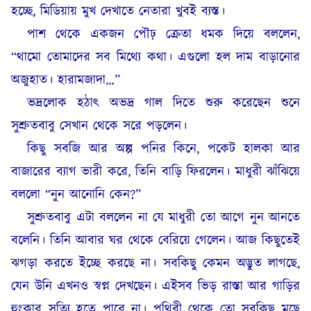
হচ্ছে, মিডিয়ায় মুখ দেখাতে নেতারা খুবই ব্যস্ত।
পাশ থেকে একজন পৌঢ় ক্রেতা ধমক দিয়ে বললেন,
“থামো তোমাদের সব মিথ্যে কথা। এগুলো হল দাম বাড়ানোর
অজুহাত। হারামজাদা…”
ভদ্রলোক হঠাৎ অভদ্র গাল দিতে শুরু করেছেন শুনে
সুশ্রুতবাবু সেখান থেকে সরে পড়লেন।
কিছু সবজি আর অল্প পনির কিনে, পকেট হালকা আর
বাজারের ব্যাগ ভারী করে, তিনি বাড়ি ফিরলেন। মাধুরী ঝাঁঝিয়ে
বললো “নুন আনোনি কেন?”
সুশ্রুতবাবু এটা বললেন না যে মাধুরী তো আগে নুন আনতে
বলেনি। তিনি আবার ঘর থেকে বেরিয়ে গেলেন। আজ কিছুতেই
ঝগড়া করতে ইচ্ছে করছে না। সবকিছু কেমন অদ্ভুত লাগছে,
যেন উনি এখনও স্বপ্ন দেখছেন। এইসব ভিড় রাস্তা আর গাড়ির
হুংকার সত্যি হতে পারে না। পৃথিবী থেকে তো সবকিছু মুছে