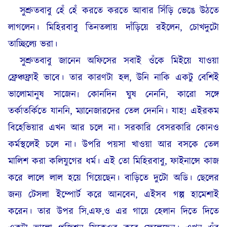
সুশ্রুতবাবু হেঁ হেঁ করতে করতে আবার সিঁড়ি ভেঙে উঠতে
লাগলেন। মিহিরবাবু তিনতলায় দাঁড়িয়ে রইলেন, চোখদুটো
তাচ্ছিল্যে ভরা।
সুশ্রুতবাবু জানেন অফিসের সবাই ওঁকে মিইয়ে যাওয়া
ফ্রেঞ্চফ্রাই ভাবে। তার কারণটা হল, উনি নাকি একটু বেশিই
ভালোমানুষ সাজেন৷ কোনদিন ঘুষ নেননি, কারো সঙ্গে
তর্কাতর্কিতে যাননি, ম্যানেজারদের তেল দেননি। যাহ! এইরকম
বিহেভিয়ার এখন আর চলে না। সরকারি বেসরকারি কোনও
কর্মস্থলেই চলে না। উপরি পয়সা খাওয়া আর বসকে তেল
মালিশ করা কলিযুগের ধর্ম। এই তো মিহিরবাবু, ফাইনান্সে কাজ
করে লালে লাল হয়ে গিয়েছেন। বাড়িতে দুটো অডি। ছেলের
জন্য টেসলা ইম্পোর্ট করে আনবেন, এইসব গল্প হামেশাই
করেন। তার উপর সি.এফ.ও এর গায়ে হেলান দিতে দিতে