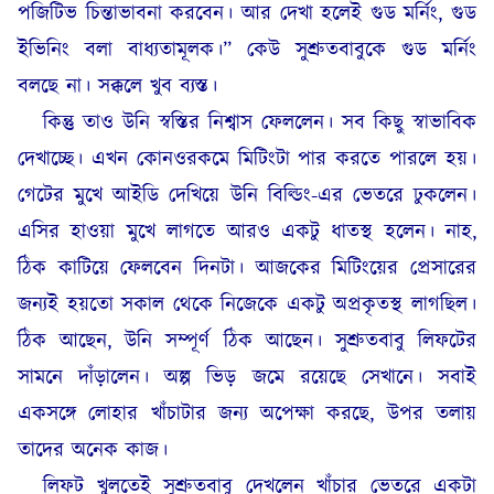
পজিটিভ চিন্তাভাবনা করবেন। আর দেখা হলেই গুড মর্নিং, গুড
ইভিনিং বলা বাধ্যতামূলক।” কেউ সুশ্রুতবাবুকে গুড মর্নিং
বলছে না। সক্কলে খুব ব্যস্ত।
কিন্তু তাও উনি স্বস্তির নিশ্বাস ফেললেন। সব কিছু স্বাভাবিক
দেখাচ্ছে। এখন কোনওরকমে মিটিংটা পার করতে পারলে হয়।
গেটের মুখে আইডি দেখিয়ে উনি বিল্ডিং-এর ভেতরে ঢুকলেন।
এসির হাওয়া মুখে লাগতে আরও একটু ধাতস্থ হলেন। নাহ,
ঠিক কাটিয়ে ফেলবেন দিনটা। আজকের মিটিংয়ের প্রেসারের
জন্যই হয়তো সকাল থেকে নিজেকে একটু অপ্রকৃতস্থ লাগছিল।
ঠিক আছেন, উনি সম্পূর্ণ ঠিক আছেন। সুশ্রুতবাবু লিফটের
সামনে দাঁড়ালেন। অল্প ভিড় জমে রয়েছে সেখানে। সবাই
একসঙ্গে লোহার খাঁচাটার জন্য অপেক্ষা করছে, উপর তলায়
তাদের অনেক কাজ।
লিফট খুলতেই সুশ্রুতবাবু দেখলেন খাঁচার ভেতরে একটা