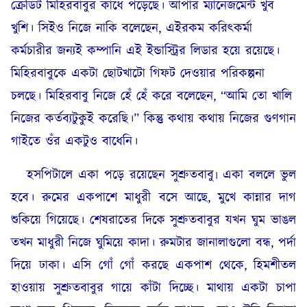
ক্রেডিট মিহিরবাবুর কাঁধে পড়েছে। আপার ম্যানেজমেন্ট খুব
খুশি। সিইও নিজে নাকি বলেছেন, এইরকম করিৎকর্মা
কর্মচারীর জন্যই কম্পানি এই ইন্ডাস্ট্রির লিডার হয়ে রয়েছে।
মিহিরবাবুকে একটা ছোটখাটো গিফট দেওয়ার পরিকল্পনা
চলছে। মিহিরবাবু নিজে হেঁ হেঁ করে বলেছেন, “আমি তো খালি
নিজের কর্তব্যটুকুই করেছি।” কিন্তু কথায় কথায় নিজের গুণগান
গাইতে ওঁর একটুও বাধেনি।
হসপিটালে একা পড়ে রয়েছেন সুশ্রুতবাবু৷ একা বললে ভুল
হবে। রুমের একপাশে মাধুরী বসে আছে, মুখে কান্নার দাগ
শুকিয়ে গিয়েছে। শেষরাতের দিকে সুশ্রুতবাবুর যখন ঘুম ভাঙল
তখন মাধুরী নিজে ঘুমিয়ে কাদা। রুমটার জানালাগুলো বন্ধ, পর্দা
দিয়ে ঢাকা। এসি গোঁ গোঁ করছে একপাশ থেকে, হিমশীতল
হাওয়ায় সুশ্রুতবাবুর গায়ে কাঁটা দিচ্ছে। মাথায় একটা চাপা