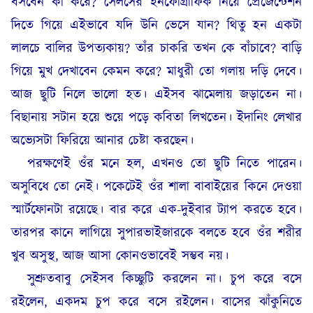
বসবেন কী করে? সেলসের ইনফোগ্রাফিক নিয়ে প্রেজেন্টেশন
দিতে গিয়ে এইভাবে যদি উনি ভেসে যান? থিতু হন একটা
লালচে বালির উপত্যকায়? তাঁর চাকরি তখন কে বাঁচাবে? বাড়ি
গিয়ে মুখ দেখাবেন কেমন করে? মাধুরী তো গলায় দড়ি দেবে।
আজ ছুটি নিলে ভালো হত। এইসব ঝামেলায় জড়াতেন না।
বিছানায় সটান হয়ে শুয়ে পড়ে কবিতা লিখতেন। ইদানিং লেখার
অভ্যেসটা ফিরিয়ে আনার চেষ্টা করছেন।
পরক্ষণেই ওঁর মনে হল, এখনও তো ছুটি নিতে পারেন।
অসুবিধে তো নেই। পকেটেই ওঁর শালা বাবাইয়ের কিনে দেওয়া
স্মার্টফোনটা রয়েছে। বার করে এক-দুইবার ট্যাপ করতে হবে।
তারপর কানে লাগিয়ে সুপারভাইজারকে বলতে হবে ওঁর শরীর
খুব অসুস্থ, আজ আসা কোনওভাবেই সম্ভব নয়।
সুশ্রুতবাবু সেইসব কিচ্ছুটি করলেন না। চুপ করে বসে
রইলেন, একদম চুপ করে বসে রইলেন। বাসের ঝাঁকুনিতে