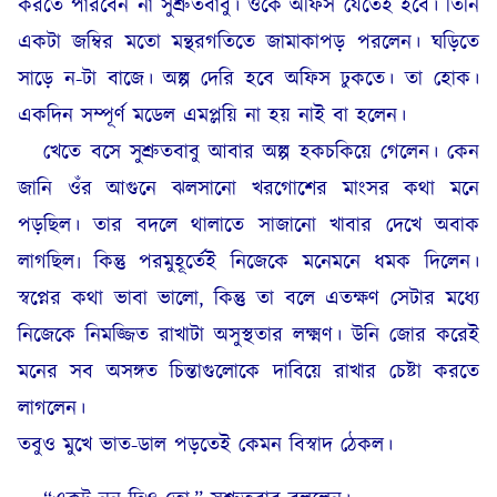
করতে পারবেন না সুশ্রুতবাবু। ওঁকে অফিস যেতেই হবে। তিনি
একটা জম্বির মতো মন্থরগতিতে জামাকাপড় পরলেন। ঘড়িতে
সাড়ে ন-টা বাজে। অল্প দেরি হবে অফিস ঢুকতে। তা হোক।
একদিন সম্পূর্ণ মডেল এমপ্লয়ি না হয় নাই বা হলেন।
খেতে বসে সুশ্রুতবাবু আবার অল্প হকচকিয়ে গেলেন। কেন
জানি ওঁর আগুনে ঝলসানো খরগোশের মাংসর কথা মনে
পড়ছিল। তার বদলে থালাতে সাজানো খাবার দেখে অবাক
লাগছিল৷ কিন্তু পরমুহূর্তেই নিজেকে মনেমনে ধমক দিলেন।
স্বপ্নের কথা ভাবা ভালো, কিন্তু তা বলে এতক্ষণ সেটার মধ্যে
নিজেকে নিমজ্জিত রাখাটা অসুস্থতার লক্ষ্মণ। উনি জোর করেই
মনের সব অসঙ্গত চিন্তাগুলোকে দাবিয়ে রাখার চেষ্টা করতে
লাগলেন।
তবুও মুখে ভাত-ডাল পড়তেই কেমন বিস্বাদ ঠেকল।