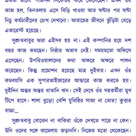
একটা ভালো পজিশন সিকেওর করে ফেলেছেন। এখন ওঁর
কাজ হল, তিনতলায় এসে বিড়ি খাওয়া আর ঘণ্টার পর ঘণ্টা
নিচু কর্মচারীদের চোখ দেখানো। আরামের জীবনে ভুঁড়িটা বেড়ে
এভারেস্ট হয়েছে।
সুশ্রুতবাবুর দ্বারা এইসব হয় না। এই কম্পানির হয়ে দশ
বছর কাজ করছেন। নিষ্ঠার অভাব নেই। সময়মতো অফিসে
এসেছেন৷ উপরিওয়ালাদের কথা অক্ষরে অক্ষরে পালন
করেছেন। কিন্তু প্রমোশন হয়েছে মাত্র দুইবার। এখন ওঁর
কমবয়সি এক সুপারভাইজারের আন্ডারে কাজ করতে হয়।
দুইদিন অন্তর অন্তর ধাতানি খান। সেই দেখে ওঁর সহকর্মীরা মুখ
টিপে হাসে। শালা বুড়ো! বেশি যুধিষ্ঠির সাজা না তোর? কুত্তার
বাচ্চা…
সুশ্রুতবাবু বোঝেন না বাকিরা ওঁকে দেখতে পারে না কেন।
উনি ওদের সঙ্গে ঝামেলায় জড়াননি। নিজের মতো থেকেছেন।