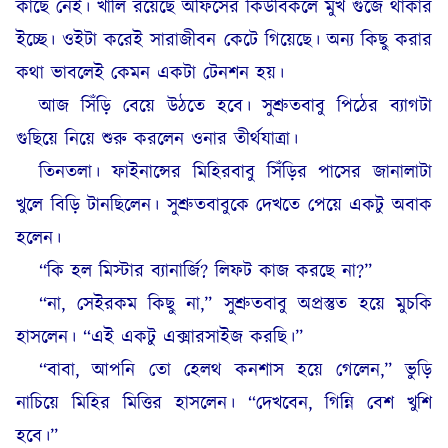
কাছে নেই। খালি রয়েছে অফিসের কিউবিকলে মুখ গুঁজে থাকার
ইচ্ছে। ওইটা করেই সারাজীবন কেটে গিয়েছে। অন্য কিছু করার
কথা ভাবলেই কেমন একটা টেনশন হয়।
আজ সিঁড়ি বেয়ে উঠতে হবে। সুশ্রুতবাবু পিঠের ব্যাগটা
গুছিয়ে নিয়ে শুরু করলেন ওনার তীর্থযাত্রা।
তিনতলা। ফাইনান্সের মিহিরবাবু সিঁড়ির পাসের জানালাটা
খুলে বিড়ি টানছিলেন। সুশ্রুতবাবুকে দেখতে পেয়ে একটু অবাক
হলেন।
“কি হল মিস্টার ব্যানার্জি? লিফট কাজ করছে না?”
“না, সেইরকম কিছু না,” সুশ্রুতবাবু অপ্রস্তুত হয়ে মুচকি
হাসলেন। “এই একটু এক্সারসাইজ করছি।”
“বাবা, আপনি তো হেলথ কনশাস হয়ে গেলেন,” ভুড়ি
নাচিয়ে মিহির মিত্তির হাসলেন। “দেখবেন, গিন্নি বেশ খুশি
হবে।”