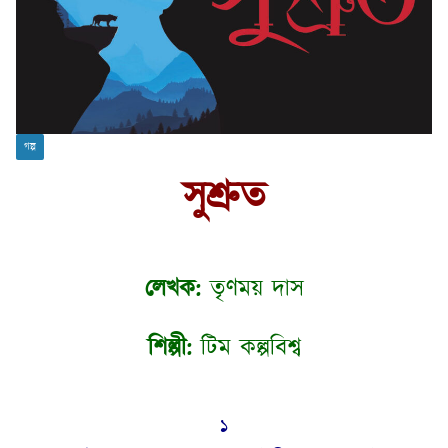
গল্প
সুশ্রুত
লেখক:
তৃণময় দাস
শিল্পী:
টিম কল্পবিশ্ব
১