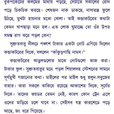
বুকপকেটের কলমের মাথায় পড়ছে, সেটাতে সকালের রোদ
পড়ে চিকচিক করছে। শেষজন নাক ডাকছে, নাসারন্ধ্র ফুলে
উঠছে, মুখটা হায়নার মতো খোলা। তাই কন্ডাকটরের কথাটা
কেমন খাপছাড়া মনে হল। এত লোক ঘুমাচ্ছে তো ওঁর উপর
সমস্ত রাগ ঝরে পড়ল কেন?
সুশ্রুতবাবু নীলচে পঞ্চাশ টাকার একটা নোট এগিয়ে দিলেন
কন্ডাকটরের দিকে, বললেন “কাঁকুড়গাছি নামব।”
কন্ডাকটরের আঙুলগুলোর মাঝে নোটগুলো ভাজ করা।
টাকার ফুল। সুশ্রুতবাবুর মনে পড়ল শিয়ালদহ স্টেশনের সামনে
সূর্যমুখী গজানোর কথা। মাইলের পর মাইল শুধু হলুদ-সবুজের
বাহার। তারা সকলে তাকিয়ে রয়েছে আকাশের দিকে, সূর্যের
দিকে। তাদের ভয়ডর তেমন নেই, কারণ কোন ট্রেন এসে
ওদের মাড়িয়ে চলে যাবে না। সেইসব যন্ত্র কারশেডে পড়ে
আছে, জং ধরে গিয়েছে।