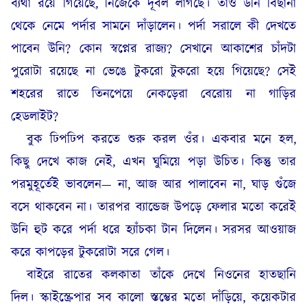
ব্যথা রয়ে গিয়েছে, নিজেকে দূর্বল লাগছে। তাও উনি বিছানা
থেকে নেমে পর্দার সামনে দাঁড়ালেন। পর্দা সরালে কী দেখতে
পাবেন উনি? কোন স্বপ্নের রাজ্য? সেখানে আকাশের চাঁদটা
পুরোটা রয়েছে না ভেঙে টুকরো টুকরো হয়ে গিয়েছে? সেই
শহরের রাতে তিনপেয়ে নেকড়েরা বেরোয় না গাড়ির
হেডলাইট?
বুক ঢিপঢিপ করতে শুরু করল ওঁর। একবার মনে হল,
কিছু দেখে কাজ নেই, এখন ঘুমিয়ে পড়া উচিত। কিন্তু তার
পরমুহূর্তেই ভাবলেন— না, আজ আর পালাবেন না, ঘাড় গুঁজে
বসে থাকবেন না। তারপর ব্যান্ডেজ উপড়ে ফেলার মতো করেই
উনি হুট করে পর্দা ধরে হ্যাঁচকা টান দিলেন। সরসর আওয়াজ
করে কাপড়ের টুকরোটা সরে গেল।
বাইরে রাতের কলকাতা তাঁকে দেখে নিওনের হাতছানি
দিল। স্কাইস্ক্রেপার সব কালো স্তম্ভের মতো দাঁড়িয়ে, কয়েকটার