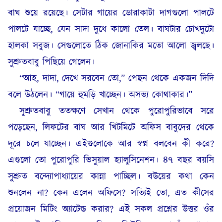
বাঘ শুয়ে রয়েছে। সেটার গায়ের ডোরাকাটা দাগগুলো পালটে
পালটে যাচ্ছে, যেন সাদা দুধে কালো তেল। বাঘটার চোখদুটো
হালকা সবুজ। সেগুলোতে ঠিক জোনাকির মতো আলো জ্বলছে।
সুশ্রুতবাবু পিছিয়ে গেলেন।
“আহ, দাদা, দেখে সরবেন তো,” পেছন থেকে একজন দিদি
বলে উঠলেন। “গায়ে হুমড়ি খাচ্ছেন। অসভ্য কোথাকার।”
সুশ্রুতবাবু ততক্ষণে সেখান থেকে পুরোপুরিভাবে সরে
পড়েছেন, লিফটের বাঘ আর খিটমিটে অফিস বাবুদের থেকে
দূরে চলে যাচ্ছেন। এইগুলোকে আর স্বপ্ন বলবেন কী করে?
এগুলো তো পুরোপুরি ভিসুয়াল হ্যালুসিনেশন। ৪৭ বছর বয়সি
সুশ্রুত বন্দ্যোপাধ্যায়ের কান্না পাচ্ছিল। বউয়ের কথা কেন
শুনলেন না? কেন এলেন অফিসে? সত্যিই তো, এত কীসের
প্রয়োজন মিটিং অ্যাটেন্ড করার? এই সকল প্রশ্নের উত্তর ওঁর