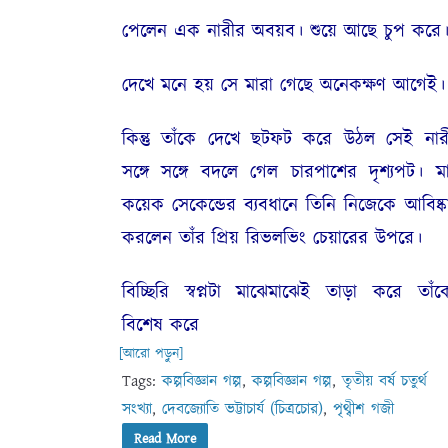
পেলেন এক নারীর অবয়ব। শুয়ে আছে চুপ করে
দেখে মনে হয় সে মারা গেছে অনেকক্ষণ আগেই।
কিন্তু তাঁকে দেখে ছটফট করে উঠল সেই নার
সঙ্গে সঙ্গে বদলে গেল চারপাশের দৃশ্যপট। মাত
কয়েক সেকেন্ডের ব্যবধানে তিনি নিজেকে আবিষ্ক
করলেন তাঁর প্রিয় রিভলভিং চেয়ারের উপরে।
বিচ্ছিরি স্বপ্নটা মাঝেমাঝেই তাড়া করে তাঁক
বিশেষ করে
[আরো পড়ুন]
Tags:
কল্পবিজ্ঞান গল্প
,
কল্পবিজ্ঞান গল্প
,
তৃতীয় বর্ষ চতুর্থ
সংখ্যা
,
দেবজ্যোতি ভট্টাচার্য (চিত্রচোর)
,
পৃথ্বীশ গজী
Read More