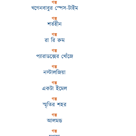
গল্প
খগেনবাবুর স্পেস-টাইম
গল্প
শর্তহীন
গল্প
রা রি রুম
গল্প
প্যারাডক্সের খোঁজে
গল্প
নস্টালজিয়া
গল্প
একটা ইমেল
গল্প
স্মৃতির শহর
গল্প
আলমন্ড
গল্প