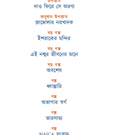
উপন্যাস
দাও ফিরে সে অরণ্য
অনুবাদ উপন্যাস
জ়াম্বোলার নরখাদক
বড় গল্প
ইশরাকের মন্দির
বড় গল্প
এই নশ্বর জীবনের মানে
বড় গল্প
অবশেষ
গল্প
ধ্বান্তারি
গল্প
অভাগার স্বর্গ
গল্প
ভারসাম্য
গল্প
NAICA সংবাদ