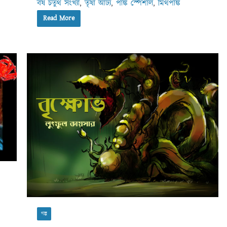
বর্ষ চতুর্থ সংখ্যা
,
তৃষা আঢ‍্য
,
পাঙ্ক স্পেশাল
,
মিথপাঙ্ক
Read More
গল্প