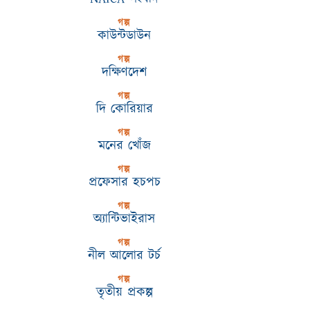
গল্প
কাউন্টডাউন
গল্প
দক্ষিণদেশ
গল্প
দি কোরিয়ার
গল্প
মনের খোঁজ
গল্প
প্রফেসার হচপচ
গল্প
অ্যান্টিভাইরাস
গল্প
নীল আলোর টর্চ
গল্প
তৃতীয় প্রকল্প