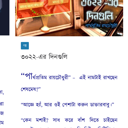
গল্প
৩০২২-এর দিনগুলি
“পা
র্থপ্রতিম রায়চৌধুরী” – এই নামটাই রাখছেন
শেষমেষ?”
া,
রা
“আজ্ঞে হ্যাঁ, আর ওই পেশাটা করুন ডাক্তারবাবু।”
আজ
“কেন মশাই? সাধ করে বাঁশ দিতে চাইছেন
াম