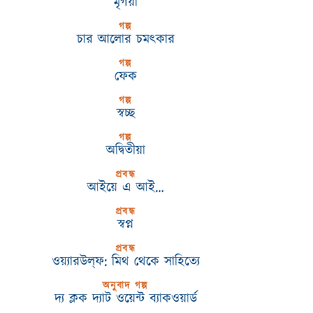
মৃগয়া
গল্প
চার আলোর চমৎকার
গল্প
ফেক
গল্প
স্বচ্ছ
গল্প
অদ্বিতীয়া
প্রবন্ধ
আইয়ে এ আই…
প্রবন্ধ
স্বপ্ন
প্রবন্ধ
ওয়্যারউল্‌ফ: মিথ থেকে সাহিত্যে
অনুবাদ গল্প
দ্য ক্লক দ্যাট ওয়েন্ট ব্যাকওয়ার্ড