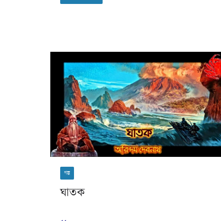
গল্প
ঘাতক