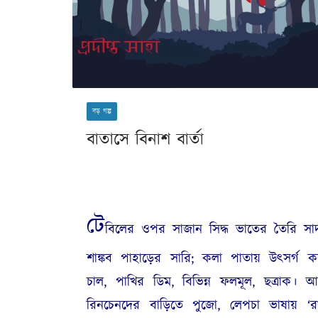
বড় গল্প
বাতাসে বিনাশ বার্তা
টে
বিলের ওপর সাজান সিদ্ধ ভাতের তৈরি সাদ
শাঙ্কব পাহাড়ের সারি; কলা পাতায় উৎসর্গ ক
চাল, পাখির ডিম, বিভিন্ন ফলমূল, ছত্রাক। 
রিনচেনদের বাড়িতে পুজো, লেপচা ভাষায় ‘র