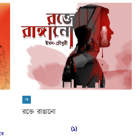
গল্প
রক্তে রাঙানো
(১)
তে