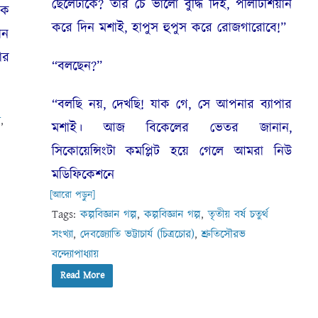
ছেলেটাকে? তার চে ভালো বুদ্ধি দিই, পলিটিশিয়ান
িক
করে দিন মশাই, হাপুস হুপুস করে রোজগারোবে!”
ান
ার
“বলছেন?”
“বলছি নয়, দেখছি! যাক গে, সে আপনার ব্যাপার
া
,
মশাই। আজ বিকেলের ভেতর জানান,
সিকোয়েন্সিংটা কমপ্লিট হয়ে গেলে আমরা নিউ
মডিফিকেশনে
[আরো পড়ুন]
Tags:
কল্পবিজ্ঞান গল্প
,
কল্পবিজ্ঞান গল্প
,
তৃতীয় বর্ষ চতুর্থ
সংখ্যা
,
দেবজ্যোতি ভট্টাচার্য (চিত্রচোর)
,
শ্রুতিসৌরভ
বন্দ্যোপাধ্যায়
Read More