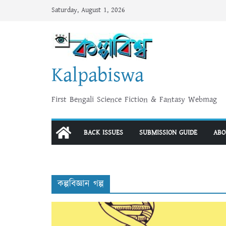
Skip
Saturday, August 1, 2026
to
content
Kalpabiswa
First Bengali Science Fiction & Fantasy Webmag
BACK ISSUES
SUBMISSION GUIDE
ABO
কল্পবিজ্ঞান গল্প