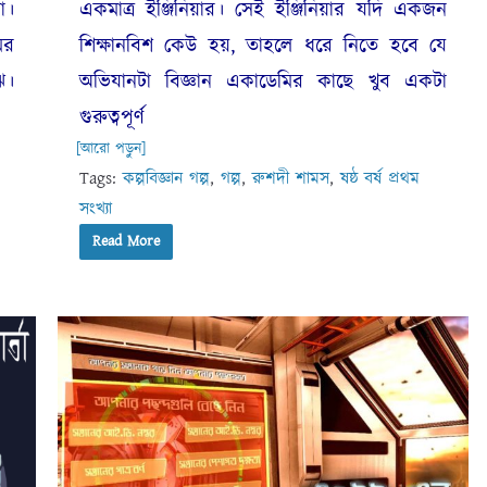
া।
একমাত্র ইঞ্জিনিয়ার। সেই ইঞ্জিনিয়ার যদি একজন
ের
শিক্ষানবিশ কেউ হয়, তাহলে ধরে নিতে হবে যে
ে।
অভিযানটা বিজ্ঞান একাডেমির কাছে খুব একটা
গুরুত্বপূর্ণ
[আরো পড়ুন]
Tags:
কল্পবিজ্ঞান গল্প
,
গল্প
,
রুশদী শামস
,
ষষ্ঠ বর্ষ প্রথম
সংখ্যা
Read More