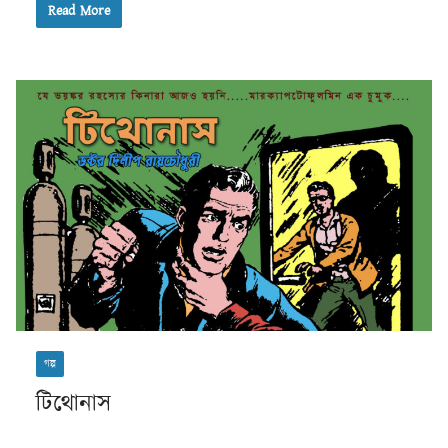
Read More
গল্প
টিথোনাস