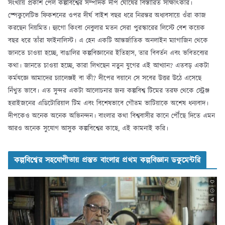
সংখ্যায় প্রকাশ পেল কল্পবিশ্বের সম্পাদক দীপ ঘোষের বিস্তারিত সাক্ষাৎকার।
স্পেকুলেটিভ ফিকশনের ওপর দীর্ঘ বাইশ বছর ধরে নিরন্তর অধ্যবসায়ে ওঁরা কাজ
করছেন নিয়মিত। হ্যুগো কিংবা নেবুলার মতন সেরা পুরস্কারের লিস্টে বেশ কয়েক
বছর ধরে তাঁরা ফাইনালিস্ট। এ হেন একটি আন্তর্জাতিক অনলাইন ম্যাগাজিন থেকে
জানতে চাওয়া হচ্ছে, বাঙালির কল্পবিজ্ঞানের ইতিহাস, তার বিবর্তন এবং ভবিতব্যের
কথা। জানতে চাওয়া হচ্ছে, কারা লিখছেন নতুন যুগের এই আখ্যান? এতবড় একটা
কর্মযজ্ঞে আমাদের চ্যালেঞ্জই বা কী? দীপের বয়ানে সে সবের উত্তর উঠে এসেছে
নিঁখুত ভাবে। এত সুন্দর একটা আলোচনার জন্য কল্পবিশ্ব টিমের তরফ থেকে স্ট্রেঞ্জ
হরাইজনের এডিটোরিয়াল টিম এবং বিশেষভাবে গৌতম ভাটিয়াকে অশেষ ধন্যবাদ।
দীপকেও অনেক অনেক অভিনন্দন। বাংলার কথা বিশ্ববাসীর কানে পৌঁছে দিতে এমন
আরও অনেক সুযোগ আসুক কল্পবিশ্বের কাছে, এই কামনাই করি।
কল্পবিশ্বের সহযোগীতায় প্রস্তুত বাংলার প্রথম কল্পবিজ্ঞান ডকুমেন্টরি