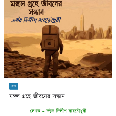
প্রবন্ধ
মঙ্গল গ্রহে জীবনের সন্ধান
লেখক – ডক্টর দিলীপ রায়চৌধুরী