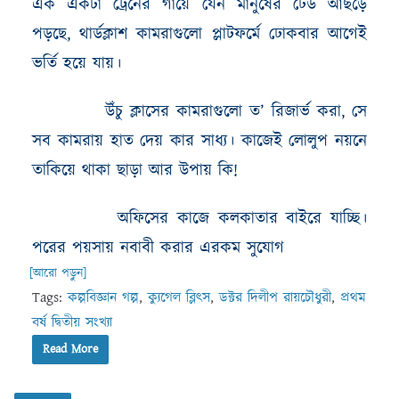
এক একটা ট্রেনের গায়ে যেন মানুষের ঢেউ আছড়ে
পড়ছে, থার্ডক্লাশ কামরাগুলো প্লাটফর্মে ঢোকবার আগেই
ভর্তি হয়ে যায়।
উঁচু ক্লাসের কামরাগুলো ত’ রিজার্ভ করা, সে
সব কামরায় হাত দেয় কার সাধ্য। কাজেই লোলুপ নয়নে
তাকিয়ে থাকা ছাড়া আর উপায় কি!
অফিসের কাজে কলকাতার বাইরে যাচ্ছি।
পরের পয়সায় নবাবী করার এরকম সুযোগ
[আরো পড়ুন]
Tags:
কল্পবিজ্ঞান গল্প
,
ক্যুগেল ব্লিৎস
,
ডক্টর দিলীপ রায়চৌধুরী
,
প্রথম
বর্ষ দ্বিতীয় সংখ্যা
Read More