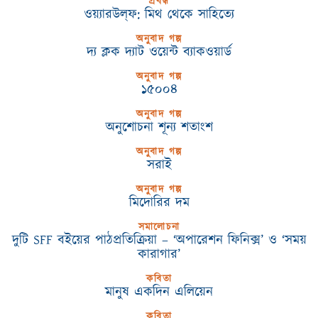
প্রবন্ধ
ওয়্যারউল্‌ফ: মিথ থেকে সাহিত্যে
অনুবাদ গল্প
দ্য ক্লক দ্যাট ওয়েন্ট ব্যাকওয়ার্ড
অনুবাদ গল্প
১৫০০৪
অনুবাদ গল্প
অনুশোচনা শূন্য শতাংশ
অনুবাদ গল্প
সরাই
অনুবাদ গল্প
মিদোরির দম
সমালোচনা
দুটি SFF বইয়ের পাঠপ্রতিক্রিয়া – ‘অপারেশন ফিনিক্স’ ও ‘সময়
কারাগার’
কবিতা
মানুষ একদিন এলিয়েন
কবিতা