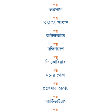
গল্প
ভারসাম্য
গল্প
NAICA সংবাদ
গল্প
কাউন্টডাউন
গল্প
দক্ষিণদেশ
গল্প
দি কোরিয়ার
গল্প
মনের খোঁজ
গল্প
প্রফেসার হচপচ
গল্প
অ্যান্টিভাইরাস
গল্প