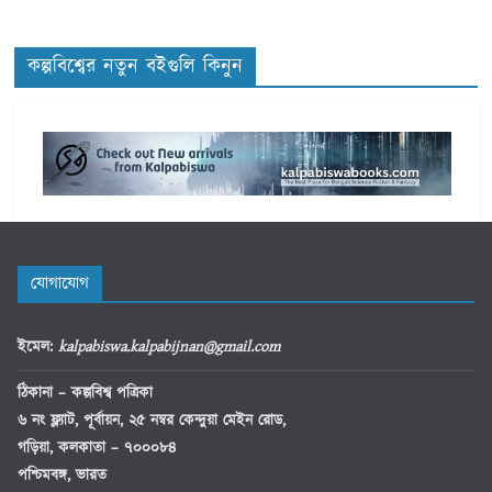
e
s
কল্পবিশ্বের নতুন বইগুলি কিনুন
যোগাযোগ
ইমেল
:
kalpabiswa.kalpabijnan@gmail.com
ঠিকানা
– কল্পবিশ্ব পত্রিকা
৬ নং ফ্ল্যাট, পূর্বায়ন, ২৫ নম্বর কেন্দুয়া মেইন রোড,
গড়িয়া, কলকাতা – ৭০০০৮৪
পশ্চিমবঙ্গ, ভারত