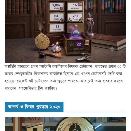
কল্পডিবি ভারতের প্রথম ফ্যান্টাসি কল্পবিজ্ঞান বিষয়ক ডেটাবেস। ভারতের প্রধান ২২ টি
ভাষার স্পেকুলেটিভ ফিকশনের আর্কাইভ হিসাবে এই ওপেন ডেটাবেসটি তৈরি করা
হয়েছে। যেকেউ এই ডেটাবেসে তথ্য জুড়তে পারবেন আর সেই তথ্য ব্যবহার করতে
পারবেন। সহযোগিতায় টিম কল্পবিশ্ব।
আশ্চর্য ও বিস্ময় পুরস্কার ২০২৩