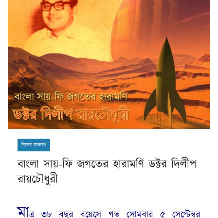
বিশেষ আকর্ষণ
বাংলা সায়-ফি জগতের হারামণি ডক্টর দিলীপ
রায়চৌধুরী
মা
ত্র ৩৮ বছর বয়েসে গত সোমবার ৫ সেপ্টেম্বর