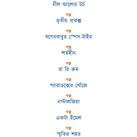
নীল আলোর টর্চ
গল্প
তৃতীয় প্রকল্প
গল্প
খগেনবাবুর স্পেস-টাইম
গল্প
শর্তহীন
গল্প
রা রি রুম
গল্প
প্যারাডক্সের খোঁজে
গল্প
নস্টালজিয়া
গল্প
একটা ইমেল
গল্প
স্মৃতির শহর