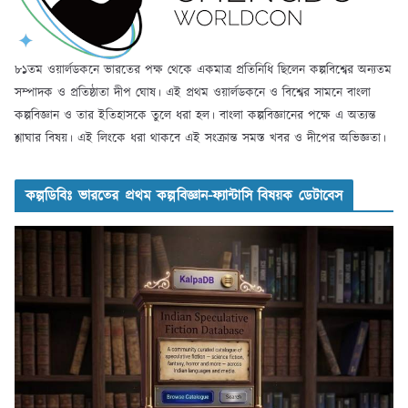
৮১তম ওয়ার্লডকনে ভারতের পক্ষ থেকে একমাত্র প্রতিনিধি ছিলেন কল্পবিশ্বের অন্যতম
সম্পাদক ও প্রতিষ্ঠাতা দীপ ঘোষ। এই প্রথম ওয়ার্লডকনে ও বিশ্বের সামনে বাংলা
কল্পবিজ্ঞান ও তার ইতিহাসকে তুলে ধরা হল। বাংলা কল্পবিজ্ঞানের পক্ষে এ অত্যন্ত
শ্লাঘার বিষয়। এই লিংকে ধরা থাকবে এই সংক্রান্ত সমস্ত খবর ও দীপের অভিজ্ঞতা।
কল্পডিবিঃ ভারতের প্রথম কল্পবিজ্ঞান-ফ্যান্টাসি বিষয়ক ডেটাবেস