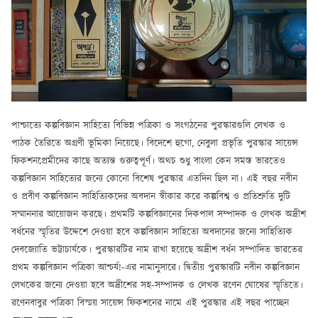
পাশ্চাত্যে কল্পবিজ্ঞান সাহিত্যে বিভিন্ন পত্রিকা ও সংগঠনের পুরস্কারগুলি লেখক ও
পাঠক তৈরিতে অগ্রণী ভূমিকা নিয়েছে। বিদেশে হুগো, নেবুলা প্রভৃতি পুরস্কার সায়েন্স
ফিকশনপ্রেমীদের কাছে অত্যন্ত গুরুত্বপূর্ণ। অথচ শুধু বাংলা কেন সমস্ত ভারতেও
কল্পবিজ্ঞান সাহিত্যের জন্যে কোনো বিশেষ পুরস্কার এতদিন ছিল না। এই বছর নবীন
ও প্রবীণ কল্পবিজ্ঞান সাহিত্যিকদের অবদান স্বীকার করে কল্পবিশ্ব ও প্রতিশ্রুতি দুটি
সম্মাননার আয়োজন করছে। প্রথমটি কল্পবিজ্ঞানের দিকপাল সম্পাদক ও লেখক অদ্রীশ
বর্ধনের স্মৃতির উদ্দেশে দেওয়া হবে কল্পবিজ্ঞান সাহিত্যে অবদানের জন্যে সাহিত্যিক
দেবজ্যোতি ভট্টাচার্যকে। পুরস্কারটির নাম রাখা হয়েছে অদ্রীশ বর্ধন সম্পাদিত ভারতের
প্রথম কল্পবিজ্ঞান পত্রিকা আশ্চর্য!-এর নামানুসারে। দ্বিতীয় পুরস্কারটি নবীন কল্পবিজ্ঞান
লেখকের জন্যে দেওয়া হবে অদ্রীশের সহ-সম্পাদক ও লেখক রণেন ঘোষের স্মৃতিতে।
রণেনবাবুর পত্রিকা বিস্ময় সায়েন্স ফিকশনের নামে এই পুরস্কার এই বছর পাচ্ছেন