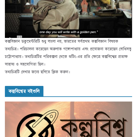
কল্পবিজ্ঞান ডকুমেন্টরিটি শুধু বাংলা নয়, ভারতের সর্বপ্রথম কল্পবিজ্ঞান বিষয়ক
তথ্যচিত্র। পরিচালনা করেছেন অরুণাভ গঙ্গোপাধ্যায় এবং প্রযোজনা করেছেন বোধিসত্ত্ব
চট্টোপাধ্যায়। তথ্যচিত্রটির পরিকল্পনা থেকে শুটিং-এর প্রতি ক্ষেত্রে কল্পবিশ্বের প্রত্যক্ষ
সাহায্য ও সহযোগিতা ছিল।
তথ্যচিত্রটি দেখার জন্যে ছবিতে ক্লিক করুন।
কল্পবিশ্বের বইগুলি