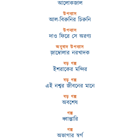
আলোকজাল
উপন্যাস
আল-বিরুনির চিরুনি
উপন্যাস
দাও ফিরে সে অরণ্য
অনুবাদ উপন্যাস
জ়াম্বোলার নরখাদক
বড় গল্প
ইশরাকের মন্দির
বড় গল্প
এই নশ্বর জীবনের মানে
বড় গল্প
অবশেষ
গল্প
ধ্বান্তারি
গল্প
অভাগার স্বর্গ