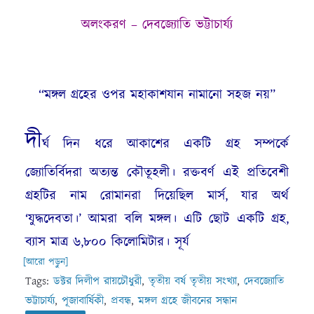
অলংকরণ – দেবজ্যোতি ভট্টাচার্য্য
“মঙ্গল গ্রহের ওপর মহাকাশযান নামানো সহজ নয়”
দী
র্ঘ দিন ধরে আকাশের একটি গ্রহ সম্পর্কে
জ্যোতির্বিদরা অত্যন্ত কৌতূহলী। রক্তবর্ণ এই প্রতিবেশী
গ্রহটির নাম রোমানরা দিয়েছিল মার্স, যার অর্থ
‘যুদ্ধদেবতা।’ আমরা বলি মঙ্গল। এটি ছোট একটি গ্রহ,
ব্যাস মাত্র ৬,৮০০ কিলোমিটার। সূর্য
[আরো পড়ুন]
Tags:
ডক্টর দিলীপ রায়চৌধুরী
,
তৃতীয় বর্ষ তৃতীয় সংখ্যা
,
দেবজ্যোতি
ভট্টাচার্য্য
,
পূজাবার্ষিকী
,
প্রবন্ধ
,
মঙ্গল গ্রহে জীবনের সন্ধান