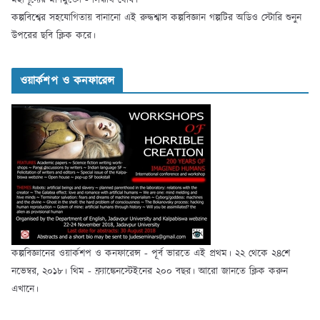
মহাশূন্যের মণিমুক্তো - সিদ্ধার্থ ঘোষ।
কল্পবিশ্বের সহযোগিতায় বানানো এই রুদ্ধশ্বাস কল্পবিজ্ঞান গল্পটির অডিও স্টোরি শুনুন
উপরের ছবি ক্লিক করে।
ওয়ার্কশপ ও কনফারেন্স
কল্পবিজ্ঞানের ওয়ার্কশপ ও কনফারেন্স - পূর্ব ভারতে এই প্রথম। ২২ থেকে ২৪শে
নভেম্বর, ২০১৮। থিম - ফ্র্যাঙ্কেনস্টেইনের ২০০ বছর। আরো জানতে ক্লিক করুন
এখানে।