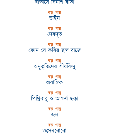
বাতাসে বিনাশ বার্তা
বড় গল্প
ডাইন
বড় গল্প
দেবদূত
বড় গল্প
কোন সে কবির ছন্দ বাজে
বড় গল্প
অনুভূতিদের শীর্ষবিন্দু
বড় গল্প
অযান্ত্রিক
বড় গল্প
পিথ্রিবাবু ও আশ্চর্য ছক্কা
বড় গল্প
জল
বড় গল্প
ওসেনবোরো