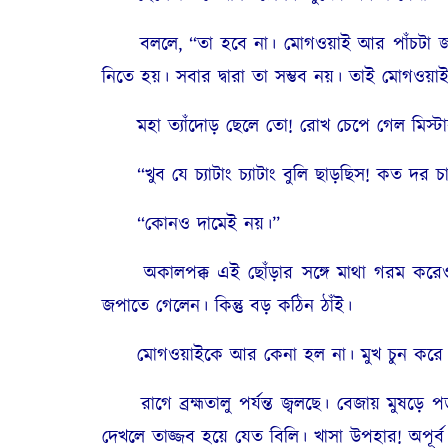
বললে, “তা হবে না। মোগওয়াই আর পাঁচটা জন্তুর 
নিতে হয়। সবার দ্বারা তা সম্ভব নয়। তাই মোগওয়া
মহা ত্যাঁদোড় ছেলে তো! রোখ চেপে গেল মিস্টা
“খুব যে চ্যাটাং চ্যাটাং বুলি ছাড়ছিস! কত দর 
“কোনও দামেই নয়।”
অকালপক্ক এই ছোঁড়ার সঙ্গে মাথা গরম করেও ল
জপাতে গেলেন। কিন্তু বড় কঠিন ঠাঁই।
মোগওয়াইকে আর কেনা হল না। মুখ চুন করে দোক
রাগে ব্ৰহ্মতালু পর্যন্ত জ্বলছে। বেজায় মুষড়ে 
দেখলে তাজ্জব হয়ে যেত বিলি। খাসা উপহার! অপূর