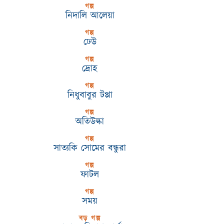
গল্প
নিদালি আলেয়া
গল্প
ঢেউ
গল্প
দ্রোহ
গল্প
নিধুবাবুর টপ্পা
গল্প
অতিউল্কা
গল্প
সাত্যকি সোমের বন্ধুরা
গল্প
ফাটল
গল্প
সময়
বড় গল্প