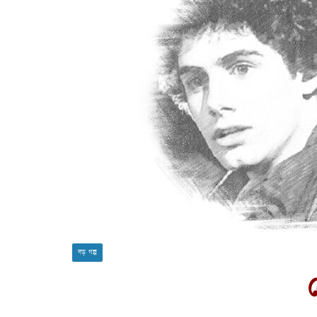
বড় গল্প