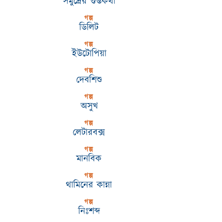
সমুদ্রের গুপ্তকথা
গল্প
ডিলিট
গল্প
ইউটোপিয়া
গল্প
দেবশিশু
গল্প
অসুখ
গল্প
লেটারবক্স
গল্প
মানবিক
গল্প
থামিনের কান্না
গল্প
নিঃশব্দ