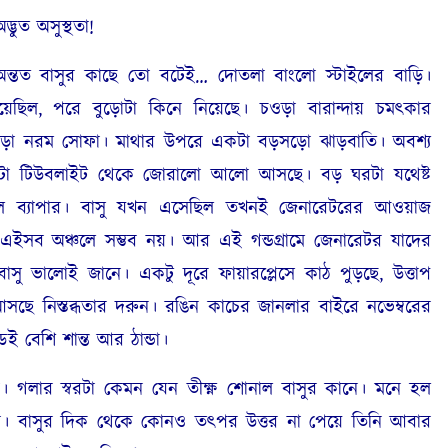
্ভুত অসুস্থতা
!
 অন্তত বাসুর কাছে তো বটেই… দোতলা বাংলো স্টাইলের বাড়ি।
়েছিল
,
পরে বুড়োটা কিনে নিয়েছে। চওড়া বারান্দায় চমৎকার
া নরম সোফা। মাথার উপরে একটা বড়সড়ো ঝাড়বাতি। অবশ্য
কটা টিউবলাইট থেকে জোরালো আলো আসছে। বড় ঘরটা যথেষ্ট
 ব্যাপার। বাসু যখন এসেছিল তখনই জেনারেটরের আওয়াজ
 এইসব অঞ্চলে সম্ভব নয়। আর এই গন্ডগ্রামে জেনারেটর যাদের
াসু ভালোই জানে। একটু দূরে ফায়ারপ্লেসে কাঠ পুড়ছে
,
উত্তাপ
ছে নিস্তব্ধতার দরুন। রঙিন কাচের জানলার বাইরে নভেম্বরের
ডই বেশি শান্ত আর ঠান্ডা।
। গলার স্বরটা কেমন যেন তীক্ষ্ণ শোনাল বাসুর কানে। মনে হল
মতা। বাসুর দিক থেকে কোনও তৎপর উত্তর না পেয়ে তিনি আবার