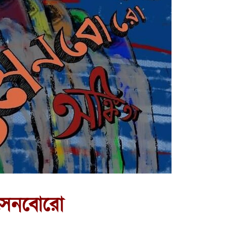
সেনবোরো