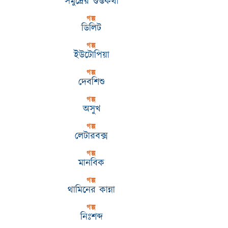
সমুদ্রের গুপ্তকথা
গল্প
ডিলিট
গল্প
ইউটোপিয়া
গল্প
দেবশিশু
গল্প
অসুখ
গল্প
লেটারবক্স
গল্প
মানবিক
গল্প
থামিনের কান্না
গল্প
নিঃশব্দ