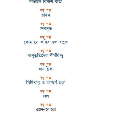
বাতাসে বিনাশ বার্তা
বড় গল্প
ডাইন
বড় গল্প
দেবদূত
বড় গল্প
কোন সে কবির ছন্দ বাজে
বড় গল্প
অনুভূতিদের শীর্ষবিন্দু
বড় গল্প
অযান্ত্রিক
বড় গল্প
পিথ্রিবাবু ও আশ্চর্য ছক্কা
বড় গল্প
জল
বড় গল্প
ওসেনবোরো