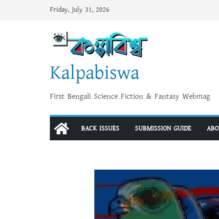
Skip
Friday, July 31, 2026
to
content
Kalpabiswa
First Bengali Science Fiction & Fantasy Webmag
BACK ISSUES
SUBMISSION GUIDE
ABO