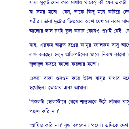
সাদা মুকুট যেন কার মাথায় থাকে
?
কী যেন একটা গ
না সময় মতো। যেন
,
তাকে কিছু মনে করিয়ে দে
শরীর। ডানা দুটোর ভিতরের অংশ যেখানে নরম সা
আলোয় লাল রংটা ভুল করার কোনও প্রশ্নই নেই। দে
নাহ
,
এরকম অদ্ভুত রঙের আমুর ফ্যালকন বাসু আগে 
লক্ষ করছে। হলুদ অক্ষিপটলের মাঝে নিকষ কালো ত
জ্বলজ্বল করছে কালো কয়লার মতো।
একটা বাক্য গুনগুন করে উঠল বাসুর মাথার মধ্
হয়েছিল। তোমার এবং আমার।
পিস্তলটা হোলস্টারে রেখে শান্তভাবে উঠে দাঁড়াল
পছন্দ করি না।’
‘
আমিও করি না।’ বৃদ্ধ বললেন। ‘বসো। এদিকে দেখ