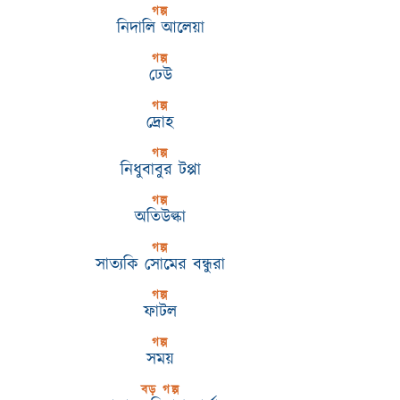
গল্প
নিদালি আলেয়া
গল্প
ঢেউ
গল্প
দ্রোহ
গল্প
নিধুবাবুর টপ্পা
গল্প
অতিউল্কা
গল্প
সাত্যকি সোমের বন্ধুরা
গল্প
ফাটল
গল্প
সময়
বড় গল্প