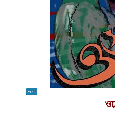
বড় গল্প
ও