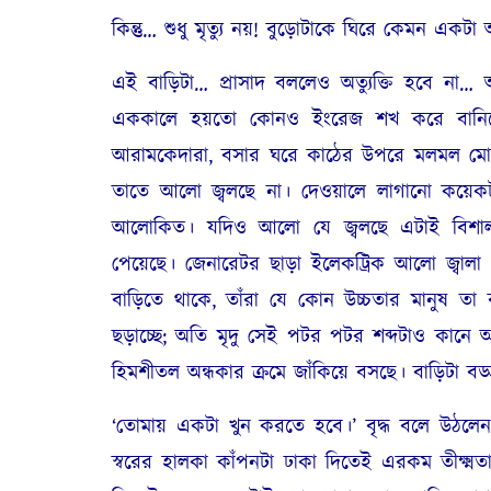
কিন্তু… শুধু মৃত্যু নয়
!
বুড়োটাকে ঘিরে কেমন একটা অদ
এই বাড়িটা… প্রাসাদ বললেও অত্যুক্তি হবে না…
এককালে হয়তো কোনও ইংরেজ শখ করে বানিয
আরামকেদারা
,
বসার ঘরে কাঠের উপরে মলমল মোড়
তাতে আলো জ্বলছে না। দেওয়ালে লাগানো কয়ে
আলোকিত। যদিও আলো যে জ্বলছে এটাই বিশাল
পেয়েছে। জেনারেটর ছাড়া ইলেকট্রিক আলো জ্বালা
বাড়িতে থাকে
,
তাঁরা যে কোন উচ্চতার মানুষ তা ব
ছড়াচ্ছে
;
অতি মৃদু সেই পটর পটর শব্দটাও কানে আস
হিমশীতল অন্ধকার ক্রমে জাঁকিয়ে বসছে। বাড়িটা বড্
‘
তোমায় একটা খুন করতে হবে।’ বৃদ্ধ বলে উঠলেন
স্বরের হালকা কাঁপনটা ঢাকা দিতেই এরকম তীক্ষ্