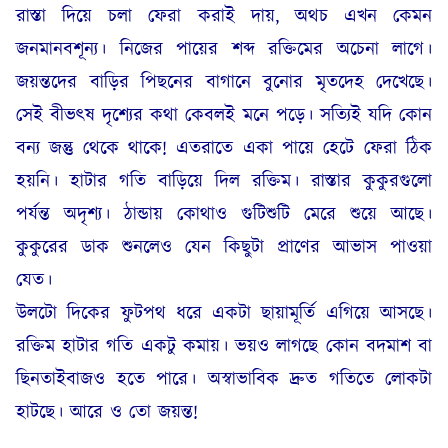
রাস্তা দিয়ে চলা ফেরা করাই দায়, অথচ এখন কেমন
জনমানবশূন্য। নিজের পায়ের শব্দ রক্তিমের অচেনা লাগে।
জয়ন্তদের বাড়ির পিছনের বাগানে বুনোর মৃতদেহ দেখেছে।
সেই বীভৎষ দৃশ্যের কথা কেবলই মনে পড়ে। সত্যিই যদি কোন
বন্য জন্তু থেকে থাকে! এতরাতে একা পায়ে হেটে ফেরা ঠিক
হয়নি। হাটার গতি বাড়িয়ে দিল রক্তিম। রাস্তার কুকুরগুলো
পর্যন্ত অদৃশ্য। ঠান্ডায় কোথাও গুটিশুটি মেরে শুয়ে আছে।
কুকুরের ডাক শুনলেও যেন কিছুটা প্রাণের আভাস পাওয়া
যেত।
উলটো দিকের ফুটপথ ধরে একটা ছায়ামূর্তি এগিয়ে আসছে।
রক্তিম হাটার গতি একটু কমায়। ভয়ও লাগছে কোন বদমাশ বা
ছিনতাইবাজও হতে পারে। অস্বাভাবিক দ্রুত গতিতে লোকটা
হাটছে। আরে ও তো জয়ন্ত!