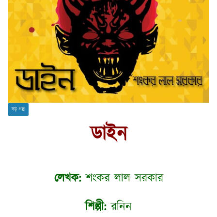
বড় গল্প
ডাইন
লেখক:
শংকর লাল সরকার
শিল্পী:
রনিন