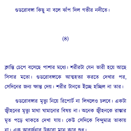
গুডরোবঙ্গা কিছু না বলে ঝাঁপ দিল গভীর নদীতে।
(৪)
ক্লান্তি চেপে বসেছে পাশার মধ্যে। শরীরটা যেন ভারী হয়ে আছে
সিসার মতো। গুডরোবঙ্গাকে আত্মহত্যা করতে দেখার পর,
সেদিনের জন্য ক্ষান্ত দেয়। শরীর টানতে ইচ্ছে হচ্ছিল না তার।
গুডরোবঙ্গার মৃত্যু নিয়ে রিপোর্ট না লিখলেও চলবে। একটা
জ্বীহনের মৃত্যু মাথা ঘামানোর বিষয় না। অনেক জ্বীহনকে রাস্তার
মৃত পড়ে থাকতে দেখা যায়। কেউ সেদিকে বিন্দুমাত্র তাকায়
না। এক আবর্জনার টুকরো মনে করে শুধু।