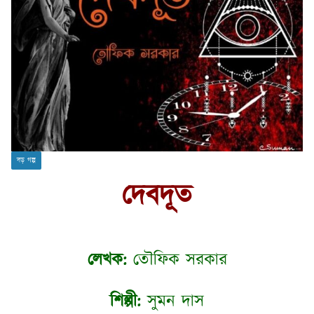
বড় গল্প
দেবদূত
লেখক:
তৌফিক সরকার
শিল্পী:
সুমন দাস