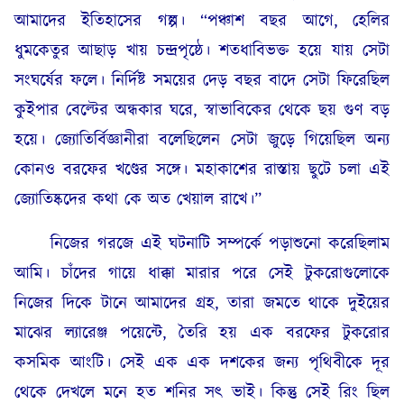
আমাদের ইতিহাসের গল্প। “পঞ্চাশ বছর আগে, হেলির
ধুমকেতুর আছাড় খায় চন্দ্রপৃষ্ঠে। শতধাবিভক্ত হয়ে যায় সেটা
সংঘর্ষের ফলে। নির্দিষ্ট সময়ের দেড় বছর বাদে সেটা ফিরেছিল
কুইপার বেল্টের অন্ধকার ঘরে, স্বাভাবিকের থেকে ছয় গুণ বড়
হয়ে। জ্যোতির্বিজ্ঞানীরা বলেছিলেন সেটা জুড়ে গিয়েছিল অন্য
কোনও বরফের খণ্ডের সঙ্গে। মহাকাশের রাস্তায় ছুটে চলা এই
জ্যোতিষ্কদের কথা কে অত খেয়াল রাখে।”
নিজের গরজে এই ঘটনাটি সম্পর্কে পড়াশুনো করেছিলাম
আমি। চাঁদের গায়ে ধাক্কা মারার পরে সেই টুকরোগুলোকে
নিজের দিকে টানে আমাদের গ্রহ, তারা জমতে থাকে দুইয়ের
মাঝের ল্যারেঞ্জ পয়েন্টে, তৈরি হয় এক বরফের টুকরোর
কসমিক আংটি। সেই এক এক দশকের জন্য পৃথিবীকে দূর
থেকে দেখলে মনে হত শনির সৎ ভাই। কিন্তু সেই রিং ছিল