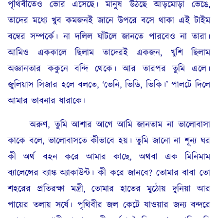
পৃথিবীতেও ভোর এসেছে। মানুষ উঠছে আড়মোড়া ভেঙে,
তাদের মধ্যে খুব কমজনই জানে উপরে বসে থাকা এই টাইম
বম্বের সম্পর্কে। না দলিল ঘাঁটলে জানতে পারবেও না তারা।
আমিও এককালে ছিলাম তাদেরই একজন, খুশি ছিলাম
অজ্ঞানতার ককুনে বন্দি থেকে। আর তারপর তুমি এলে।
জুলিয়াস সিজার হলে বলতে, ‘ভেনি, ভিডি, ভিকি।’ পালটে দিলে
আমার ভাবনার ধারাকে।
অরুণ, তুমি আশার আগে আমি জানতাম না ভালোবাসা
কাকে বলে, ভালোবাসতে কীভাবে হয়। তুমি জানো না শূন্য ঘর
কী অর্থ বহন করে আমার কাছে, অথবা এক মিনিমাম
ব্যালেন্সের ব্যাঙ্ক অ্যাকাউন্ট। কী করে জানবে? তোমার বাবা তো
শহরের প্রতিরক্ষা মন্ত্রী, তোমার হাতের মুঠোয় দুনিয়া আর
পায়ের তলায় সর্ষে। পৃথিবীর জল কেটে যাওয়ার জন্য বন্দরে