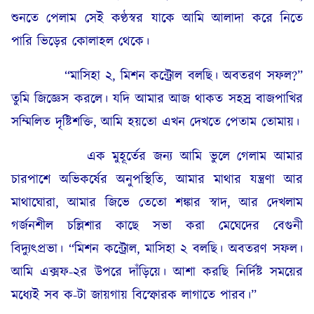
শুনতে পেলাম সেই কণ্ঠস্বর যাকে আমি আলাদা করে নিতে
পারি ভিড়ের কোলাহল থেকে।
“মাসিহা ২, মিশন কন্ট্রোল বলছি। অবতরণ সফল?”
তুমি জিজ্ঞেস করলে। যদি আমার আজ থাকত সহস্র বাজপাখির
সম্মিলিত দৃষ্টিশক্তি, আমি হয়তো এখন দেখতে পেতাম তোমায়।
এক মুহূর্তের জন্য আমি ভুলে গেলাম আমার
চারপাশে অভিকর্ষের অনুপস্থিতি, আমার মাথার যন্ত্রণা আর
মাথাঘোরা, আমার জিভে তেতো শঙ্কার স্বাদ, আর দেখলাম
গর্জনশীল চল্লিশার কাছে সভা করা মেঘেদের বেগুনী
বিদ্যুৎপ্রভা। “মিশন কন্ট্রোল, মাসিহা ২ বলছি। অবতরণ সফল।
আমি এক্সফ-২র উপরে দাঁড়িয়ে। আশা করছি নির্দিষ্ট সময়ের
মধ্যেই সব ক-টা জায়গায় বিস্ফোরক লাগাতে পারব।”