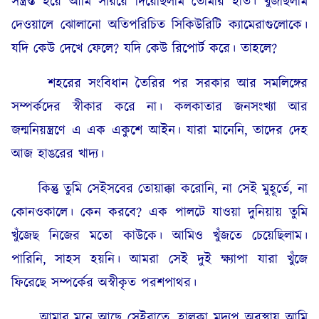
সন্ত্রস্ত হয়ে আমি সরিয়ে দিয়েছিলাম তোমার হাত। খুঁজছিলাম
দেওয়ালে ঝোলানো অতিপরিচিত সিকিউরিটি ক্যামেরাগুলোকে।
যদি কেউ দেখে ফেলে? যদি কেউ রিপোর্ট করে। তাহলে?
শহরের সংবিধান তৈরির পর সরকার আর সমলিঙ্গের
সম্পর্কদের স্বীকার করে না। কলকাতার জনসংখ্যা আর
জন্মনিয়ন্ত্রণে এ এক একুশে আইন। যারা মানেনি, তাদের দেহ
আজ হাঙরের খাদ্য।
কিন্তু তুমি সেইসবের তোয়াক্কা করোনি, না সেই মুহূর্তে, না
কোনওকালে। কেন করবে? এক পালটে যাওয়া দুনিয়ায় তুমি
খুঁজেছ নিজের মতো কাউকে। আমিও খুঁজতে চেয়েছিলাম।
পারিনি, সাহস হয়নি। আমরা সেই দুই ক্ষ্যাপা যারা খুঁজে
ফিরেছে সম্পর্কের অস্বীকৃত পরশপাথর।
আমার মনে আছে সেইরাতে, হালকা মদ্যপ অবস্থায় আমি