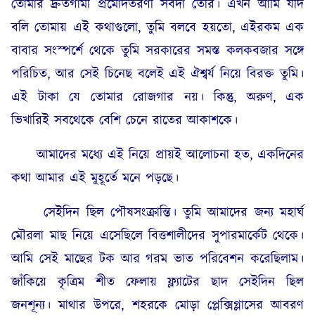
তোমার দ্রুতগামী প্রমোদতরণী সর্বদা তৈরি। এখন আমি যদি
বলি তোমায় এই কথাগুলো, তুমি বলবে হয়তো, এইরকম এক
বাবার সংস্পর্শে থেকে তুমি সরকারের সমস্ত কলকবজার সঙ্গে
পরিচিত, আর সেই চিনেছ বলেই এই ঐশ্বর্য নিয়ে বিরক্ত তুমি।
এই টাকা যে তোমার রোজগার নয়। কিন্তু, অরুণ, এক
ভিখারিই সবথেকে বেশি চেনে রাতের আকাশকে।
আমাদের মধ্যে এই নিয়ে প্রায়ই আলোচনা হত, একদিনের
কথা আমার এই মুহূর্তে মনে পড়ছে।
সেইদিন ছিল পৌষসংক্রান্তি। তুমি আমাদের জন্য মহার্ঘ
মৌরলা মাছ নিয়ে এসেছিলে বিত্তশালীদের সুপারমার্কেট থেকে।
আমি সেই মাছের টক আর গরম ভাত পরিবেশন করেছিলাম।
জাঁকিয়ে কৃত্রিম শীত ফেলায় ফ্ল্যাটের ছাদ সেইদিন ছিল
জনশূন্য। মাথার উপরে, শহরকে মোড়া প্লেক্সিগ্লাসের আবরণ