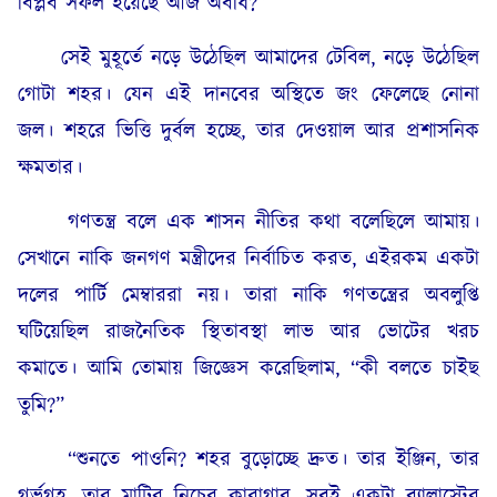
বিপ্লব সফল হয়েছে আজ অবধি?”
সেই মুহূর্তে নড়ে উঠেছিল আমাদের টেবিল, নড়ে উঠেছিল
গোটা শহর। যেন এই দানবের অস্থিতে জং ফেলেছে নোনা
জল। শহরে ভিত্তি দুর্বল হচ্ছে, তার দেওয়াল আর প্রশাসনিক
ক্ষমতার।
গণতন্ত্র বলে এক শাসন নীতির কথা বলেছিলে আমায়।
সেখানে নাকি জনগণ মন্ত্রীদের নির্বাচিত করত, এইরকম একটা
দলের পার্টি মেম্বাররা নয়। তারা নাকি গণতন্ত্রের অবলুপ্তি
ঘটিয়েছিল রাজনৈতিক স্থিতাবস্থা লাভ আর ভোটের খরচ
কমাতে। আমি তোমায় জিজ্ঞেস করেছিলাম, “কী বলতে চাইছ
তুমি?”
“শুনতে পাওনি? শহর বুড়োচ্ছে দ্রুত। তার ইঞ্জিন, তার
গর্ভগৃহ, তার মাটির নিচের কারাগার, সবই একটা ব্যালাস্টের