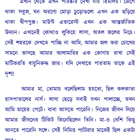
এখান থেকে এখন পরিষ্কার দেখা যায় হিমালয়। জেগে
থাকা সবুজ, ঘন অরণ্যে মোড়া চুড়োগুলো এখন এক ছড়িয়ে
থাকা দ্বীপপুঞ্জ। মাউন্ট এভারেস্ট এখন এক আন্তর্জাতিক
উদ্যান। এখানেই কোথাও লুকিয়ে লাসা, অতল জলের নিচে।
সেই শহরকে দেখতে পাচ্ছি না আমি, আমার জল ভরা চোখের
সামনে ভাসছে আমার আলামারির এক কোণায় রাখা সেই
মাটিভরতি বায়ুনিরুদ্ধ জার। যদি দেখাতে পারতাম তাকে এই
দৃশ্য!
আমার মা, তোমায় বলেছিলাম হয়তো, ছিল কলকাতা
হাসপাতালের নার্স। লাসা ছেড়ে সবাই যখন পালাচ্ছে, তখন
আমি মায়ের পেটে। বাবা আসতে পারেনি। নিজের জীবন দিয়ে
আমার জীবনের টিকিট কিনেছিলেন তিনি। মা-ও বেশি কিছু
আনতে পারেনি সঙ্গে। সেই নিমিত্ত প্যাঁটরার মাঝেই ছিল একটা