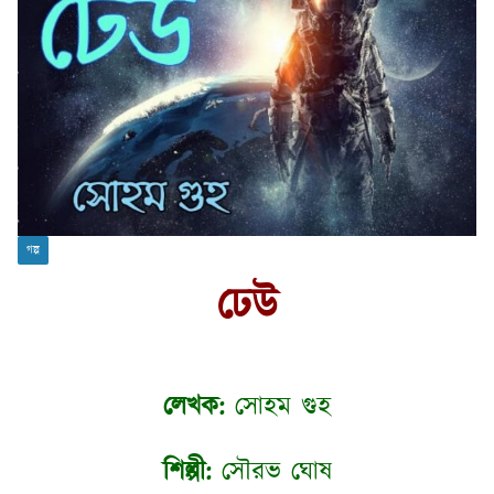
গল্প
ঢেউ
লেখক:
সোহম গুহ
শিল্পী:
সৌরভ ঘোষ