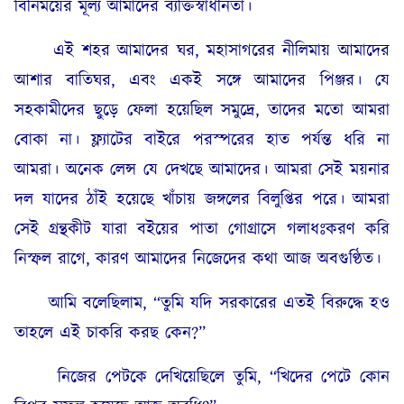
বিনিময়ের মূল্য আমাদের ব্যক্তিস্বাধীনতা।
এই শহর আমাদের ঘর, মহাসাগরের নীলিমায় আমাদের
আশার বাতিঘর, এবং একই সঙ্গে আমাদের পিঞ্জর। যে
সহকামীদের ছুড়ে ফেলা হয়েছিল সমুদ্রে, তাদের মতো আমরা
বোকা না। ফ্ল্যাটের বাইরে পরস্পরের হাত পর্যন্ত ধরি না
আমরা। অনেক লেন্স যে দেখছে আমাদের। আমরা সেই ময়নার
দল যাদের ঠাঁই হয়েছে খাঁচায় জঙ্গলের বিলুপ্তির পরে। আমরা
সেই গ্রন্থকীট যারা বইয়ের পাতা গোগ্রাসে গলাধঃকরণ করি
নিস্ফল রাগে, কারণ আমাদের নিজেদের কথা আজ অবগুণ্ঠিত।
আমি বলেছিলাম, “তুমি যদি সরকারের এতই বিরুদ্ধে হও
তাহলে এই চাকরি করছ কেন?”
নিজের পেটকে দেখিয়েছিলে তুমি, “খিদের পেটে কোন